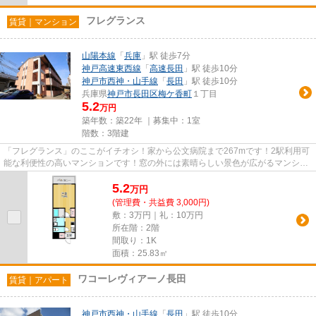
フレグランス
賃貸｜マンション
山陽本線
「
兵庫
」駅 徒歩7分
神戸高速東西線
「
高速長田
」駅 徒歩10分
神戸市西神・山手線
「
長田
」駅 徒歩10分
兵庫県
神戸市長田区
梅ケ香町
１丁目
5.2
万円
築年数：築22年 ｜募集中：
1室
階数：3階建
「フレグランス」のここがイチオシ！家から公文病院まで267mです！2駅利用可
能な利便性の高いマンションです！窓の外には素晴らしい景色が広がるマンショ
ンです！山陽本線兵庫周辺の賃...
5.2
万
円
(管理費・共益費 3,000円)
敷：3万円｜礼：10万円
所在階：2階
間取り：1K
面積：25.83㎡
ワコーレヴィアーノ長田
賃貸｜アパート
神戸市西神・山手線
「
長田
」駅 徒歩10分