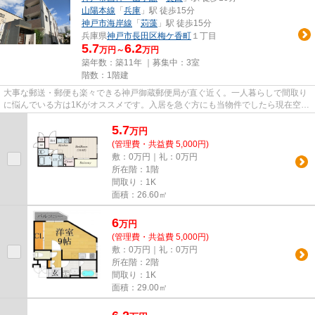
山陽本線
「
兵庫
」駅 徒歩15分
神戸市海岸線
「
苅藻
」駅 徒歩15分
兵庫県
神戸市長田区
梅ケ香町
１丁目
5.7
6.2
万円～
万円
築年数：築11年 ｜募集中：
3室
階数：1階建
大事な郵送・郵便も楽々できる神戸御蔵郵便局が直ぐ近く。一人暮らしで間取り
に悩んでいる方は1Kがオススメです。入居を急ぐ方にも当物件でしたら現在空き
部屋ですのでお勧めです。ど...
5.7
万
円
(管理費・共益費 5,000円)
敷：0万円｜礼：0万円
所在階：1階
間取り：1K
面積：26.60㎡
6
万
円
(管理費・共益費 5,000円)
敷：0万円｜礼：0万円
所在階：2階
間取り：1K
面積：29.00㎡