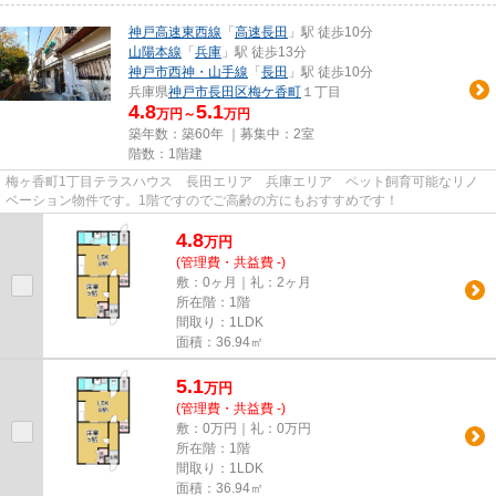
神戸高速東西線
「
高速長田
」駅 徒歩10分
山陽本線
「
兵庫
」駅 徒歩13分
神戸市西神・山手線
「
長田
」駅 徒歩10分
兵庫県
神戸市長田区
梅ケ香町
１丁目
4.8
5.1
万円～
万円
築年数：築60年 ｜募集中：
2室
階数：1階建
梅ヶ香町1丁目テラスハウス 長田エリア 兵庫エリア ペット飼育可能なリノ
ベーション物件です。1階ですのでご高齢の方にもおすすめです！
4.8
万
円
(管理費・共益費 -)
敷：0ヶ月｜礼：2ヶ月
所在階：1階
間取り：1LDK
面積：36.94㎡
5.1
万
円
(管理費・共益費 -)
敷：0万円｜礼：0万円
所在階：1階
間取り：1LDK
面積：36.94㎡