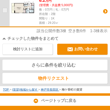
6.2
万
円
(管理費・共益費 5,000円)
敷：0万円｜礼：0万円
所在階：2階
間取り：1K
面積：29.20㎡
該当公開件数
3
棟 空き数
6
件
1-3
棟表示
チェックした物件をまとめて
検討リストに追加
お問い合わせ
さらに条件を絞り込む
物件リクエスト
TOP
>
(賃貸)地域から探す
>
神戸市長田区
>
梅ケ香町の賃貸
ページトップに戻る