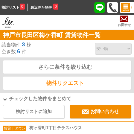
0
0
検討リスト
最近見た物件
お問合せ
神戸市長田区梅ケ香町 賃貸物件一覧
3
該当物件
棟
6
空き数
件
さらに条件を絞り込む
物件リクエスト
チェックした物件をまとめて
検討リストに追加
お問い合わせ
梅ヶ香町1丁目テラスハウス
賃貸｜タウン