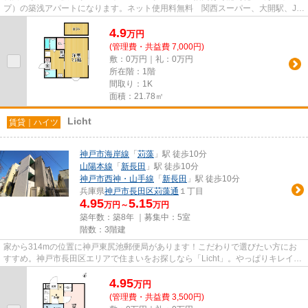
プ）の築浅アパートになります。ネット使用料無料 関西スーパー、大開駅、JR
兵庫駅 徒歩圏内です！
4.9
万
円
(管理費・共益費 7,000円)
敷：0万円｜礼：0万円
所在階：1階
間取り：1K
面積：21.78㎡
Licht
賃貸｜ハイツ
神戸市海岸線
「
苅藻
」駅 徒歩10分
山陽本線
「
新長田
」駅 徒歩10分
神戸市西神・山手線
「
新長田
」駅 徒歩10分
兵庫県
神戸市長田区
苅藻通
１丁目
4.95
5.15
万円～
万円
築年数：築8年 ｜募集中：
5室
階数：3階建
家から314mの位置に神戸東尻池郵便局があります！こだわりで選びたい方にお
すすめ。神戸市長田区エリアで住まいをお探しなら「Licht」。やっぱりキレイな
新築のお部屋がいい、そんな方...
4.95
万
円
(管理費・共益費 3,500円)