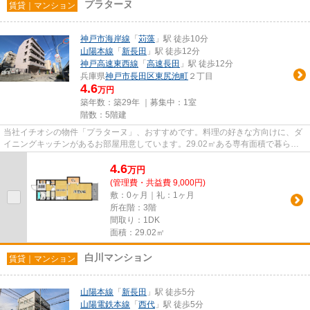
プラターヌ
賃貸｜マンション
神戸市海岸線
「
苅藻
」駅 徒歩10分
山陽本線
「
新長田
」駅 徒歩12分
神戸高速東西線
「
高速長田
」駅 徒歩12分
兵庫県
神戸市長田区
東尻池町
２丁目
4.6
万円
築年数：築29年 ｜募集中：
1室
階数：5階建
当社イチオシの物件「プラターヌ」、おすすめです。料理の好きな方向けに、ダ
イニングキッチンがあるお部屋用意しています。29.02㎡ある専有面積で暮らせ
ます。ゆとりある生活の実現の...
4.6
万
円
(管理費・共益費 9,000円)
敷：0ヶ月｜礼：1ヶ月
所在階：3階
間取り：1DK
面積：29.02㎡
白川マンション
賃貸｜マンション
山陽本線
「
新長田
」駅 徒歩5分
山陽電鉄本線
「
西代
」駅 徒歩5分