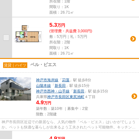
所在階：1階
間取り：1K
面積：26.71㎡
5.3
万
円
(管理費・共益費 3,000円)
敷：5万円｜礼：5万円
所在階：2階
間取り：1K
面積：26.71㎡
ベル・ピエス
賃貸｜ハイツ
神戸市海岸線
「
苅藻
」駅 徒歩8分
山陽本線
「
新長田
」駅 徒歩15分
神戸市西神・山手線
「
新長田
」駅 徒歩15分
兵庫県
神戸市長田区
東尻池町
４丁目
4.9
万円
築年数：築10年 ｜募集中：
2室
階数：2階建
神戸市長田区近辺での新居なら、人気の物件「ベル・ピエス」はいかがでしょう
か。ペットも快適な暮らしが出来るよう工夫されたペット可能物件。キッチンに
IHクッキングヒーターを使用...
4.9
万
円