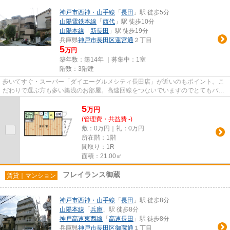
神戸市西神・山手線
「
長田
」駅 徒歩5分
山陽電鉄本線
「
西代
」駅 徒歩10分
山陽本線
「
新長田
」駅 徒歩19分
兵庫県
神戸市長田区
蓮宮通
２丁目
5
万円
築年数：築14年 ｜募集中：
1室
階数：3階建
歩いてすぐ・スーパー「ダイエーグルメシティ長田店」が近いのもポイント。こ
だわりで選ぶ方も多い築浅のお部屋。高速回線をつないでいますのでとてもパソ
コンが使いやすい。音の響き...
5
万
円
(管理費・共益費 -)
敷：0万円｜礼：0万円
所在階：1階
間取り：1R
面積：21.00㎡
フレイランス御蔵
賃貸｜マンション
神戸市西神・山手線
「
長田
」駅 徒歩8分
山陽本線
「
兵庫
」駅 徒歩8分
神戸高速東西線
「
高速長田
」駅 徒歩8分
兵庫県
神戸市長田区
御蔵通
１丁目