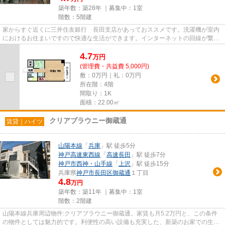
築年数：築28年 ｜募集中：
1室
階数：5階建
家からすぐ近くに三井住友銀行 長田支店があっておススメです。洗濯機が室内
におけるお住まいですので快適な生活ができます。インターネットの回線が繋が
っていますので快適なお住ま...
4.7
万
円
(管理費・共益費 5,000円)
敷：0万円｜礼：0万円
所在階：4階
間取り：1K
面積：22.00㎡
クリアブラウニー御蔵通
賃貸｜ハイツ
山陽本線
「
兵庫
」駅 徒歩5分
神戸高速東西線
「
高速長田
」駅 徒歩7分
神戸市西神・山手線
「
上沢
」駅 徒歩15分
兵庫県
神戸市長田区
御蔵通
１丁目
4.8
万円
築年数：築11年 ｜募集中：
1室
階数：2階建
山陽本線兵庫周辺物件:クリアブラウニー御蔵通。家賃も月5.2万円と、この条件
の物件としては魅力的です。利便性の高い設備も充実した、新築のお家での生活