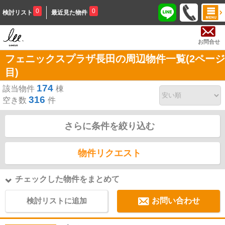
0
0
検討リスト
最近見た物件
お問合せ
フェニックスプラザ長田の周辺物件一覧(2ページ
目)
174
該当物件
棟
316
空き数
件
さらに条件を絞り込む
物件リクエスト
チェックした物件をまとめて
検討リストに追加
お問い合わせ