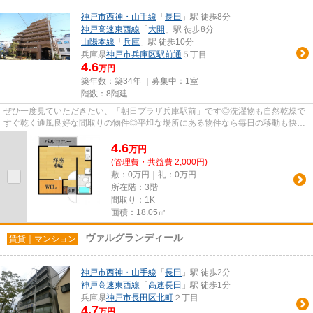
神戸市西神・山手線
「
長田
」駅 徒歩8分
神戸高速東西線
「
大開
」駅 徒歩8分
山陽本線
「
兵庫
」駅 徒歩10分
兵庫県
神戸市兵庫区
駅前通
５丁目
4.6
万円
築年数：築34年 ｜募集中：
1室
階数：8階建
ぜひ一度見ていただきたい、「朝日プラザ兵庫駅前」です◎洗濯物も自然乾燥で
すぐ乾く通風良好な間取りの物件◎平坦な場所にある物件なら毎日の移動も快適
です◎近くに2駅ある、アクセス...
4.6
万
円
(管理費・共益費 2,000円)
敷：0万円｜礼：0万円
所在階：3階
間取り：1K
面積：18.05㎡
ヴァルグランディール
賃貸｜マンション
神戸市西神・山手線
「
長田
」駅 徒歩2分
神戸高速東西線
「
高速長田
」駅 徒歩1分
兵庫県
神戸市長田区
北町
２丁目
4.7
万円