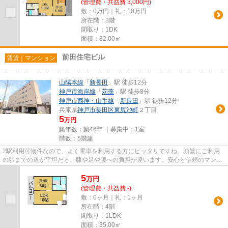
(管理費・共益費 3,000円)
敷：0万円｜礼：10万円
所在階：3階
間取り：1DK
面積：32.00㎡
前田住宅ビル
賃貸｜マンション
山陽本線
「
新長田
」駅 徒歩12分
神戸市海岸線
「
苅藻
」駅 徒歩8分
神戸市西神・山手線
「
新長田
」駅 徒歩12分
兵庫県
神戸市長田区
東尻池町
２丁目
5
万円
築年数：築46年 ｜募集中：
1室
階数：5階建
2駅利用可物件なので、よく電車を利用する方にピッタリですね。頻繁にご利用
の駅までの道が平坦だと、膝や足や腰への負担が違います。安心と信頼のマンシ
ョンタイプの物件。物件の付近...
5
万
円
(管理費・共益費 -)
敷：0ヶ月｜礼：1ヶ月
所在階：4階
間取り：1LDK
面積：35.00㎡