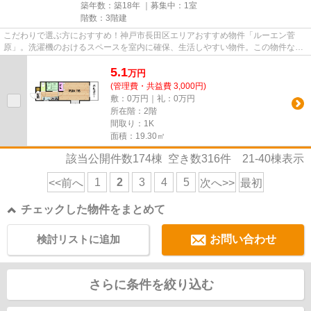
築年数：築18年 ｜募集中：
1室
階数：3階建
こだわりで選ぶ方におすすめ！神戸市長田区エリアおすすめ物件「ルーエン菅
原」。洗濯機のおけるスペースを室内に確保、生活しやすい物件。この物件なら
ば新築よりも比較的費用を抑え...
5.1
万
円
(管理費・共益費 3,000円)
敷：0万円｜礼：0万円
所在階：2階
間取り：1K
面積：19.30㎡
該当公開件数
174
棟 空き数
316
件
21-40
棟表示
1
2
3
4
5
<<前へ
次へ>>
最初
チェックした物件をまとめて
検討リストに追加
お問い合わせ
さらに条件を絞り込む