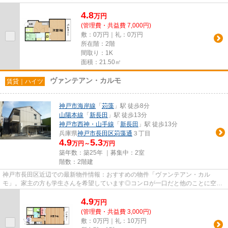
はオススメです。是非内見時...
4.8
万
円
(管理費・共益費 7,000円)
敷：0万円｜礼：0万円
所在階：2階
間取り：1K
面積：21.50㎡
ヴァンテアン・カルモ
賃貸｜ハイツ
神戸市海岸線
「
苅藻
」駅 徒歩8分
山陽本線
「
新長田
」駅 徒歩13分
神戸市西神・山手線
「
新長田
」駅 徒歩13分
兵庫県
神戸市長田区
苅藻通
３丁目
4.9
5.3
万円～
万円
築年数：築25年 ｜募集中：
2室
階数：2階建
神戸市長田区近辺での最新物件情報：おすすめの物件「ヴァンテアン・カル
モ」。家主の方も学生さんを希望しています◎コンロが一口だと他のことに空間
を使うことができます！マンション...
4.9
万
円
(管理費・共益費 3,000円)
敷：0万円｜礼：10万円