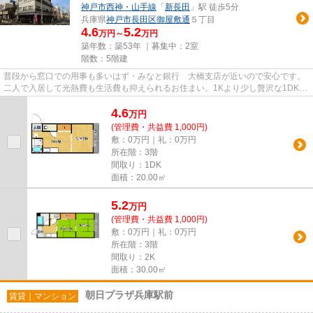
神戸市西神・山手線
「
新長田
」駅 徒歩5分
兵庫県
神戸市長田区
御屋敷通
５丁目
4.6
5.2
万円～
万円
築年数：築53年 ｜募集中：
2室
階数：5階建
普段から窓口での用事も多いはず・みなと銀行 大橋支店が近いので安心です。
二人で入居して光熱費も生活費も抑えられるお住まい。1Kより少し贅沢な1DKの
間取りでの生活はとても快適で...
4.6
万
円
(管理費・共益費 1,000円)
敷：0万円｜礼：0万円
所在階：3階
間取り：1DK
面積：20.00㎡
5.2
万
円
(管理費・共益費 1,000円)
敷：0万円｜礼：0万円
所在階：3階
間取り：2K
面積：30.00㎡
朝日プラザ兵庫駅前
賃貸｜マンション