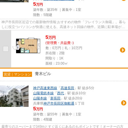
5
万円
築年数：築35年 ｜募集中：
1室
階数：5階建
神戸市長田区近辺での最新物件情報:おすすめの物件「フレイランス御蔵」。暮ら
しに役立つパソコンが快適に使える、高速ネット回線の物件。近隣に駐車場があ
るので、遠くまで駐車しに行...
5
万
円
(管理費・共益費 -)
敷：0万円｜礼：10万円
所在階：2階
間取り：1K
面積：23.00㎡
青木ビル
賃貸｜マンション
神戸高速東西線
「
高速長田
」駅 徒歩5分
山陽電鉄本線
「
西代
」駅 徒歩10分
山陽本線
「
新長田
」駅 徒歩20分
兵庫県
神戸市長田区
御船通
１丁目
5
万円
築年数：築55年 ｜募集中：
1室
階数：4階建
最寄りのスーパーまで349mとすぐ近くにあるのもポイントです！オーナーの方