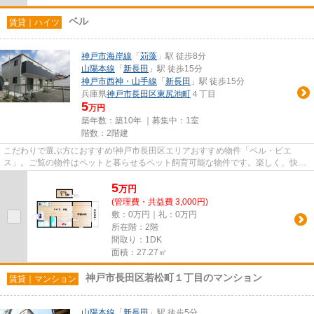
ベル
賃貸｜ハイツ
神戸市海岸線
「
苅藻
」駅 徒歩8分
山陽本線
「
新長田
」駅 徒歩15分
神戸市西神・山手線
「
新長田
」駅 徒歩15分
兵庫県
神戸市長田区
東尻池町
４丁目
5
万円
築年数：築10年 ｜募集中：
1室
階数：2階建
こだわりで選ぶ方におすすめ!神戸市長田区エリアおすすめ物件「ベル・ピエ
ス」。ご覧の物件はペットと暮らせるペット飼育可能な物件です。楽しく、快適
にお料理が出来るIH調理器、掃除...
5
万
円
(管理費・共益費 3,000円)
敷：0万円｜礼：0万円
所在階：2階
間取り：1DK
面積：27.27㎡
神戸市長田区若松町１丁目のマンション
賃貸｜マンション
山陽本線
「
新長田
」駅 徒歩5分