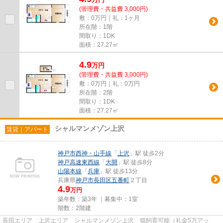
(管理費・共益費 3,000円)
敷：0万円｜礼：1ヶ月
所在階：1階
間取り：1DK
面積：27.27㎡
4.9
万
円
(管理費・共益費 3,000円)
敷：0万円｜礼：0万円
所在階：2階
間取り：1DK
面積：27.27㎡
シャルマンメゾン上沢
賃貸｜アパート
神戸市西神・山手線
「
上沢
」駅 徒歩2分
神戸高速東西線
「
大開
」駅 徒歩8分
山陽本線
「
兵庫
」駅 徒歩13分
兵庫県
神戸市長田区
五番町
２丁目
4.9
万円
築年数：築3年 ｜募集中：
1室
階数：2階建
長田エリア 上沢エリア シャルマンメゾン上沢 猫飼育可能（礼金5万アッ