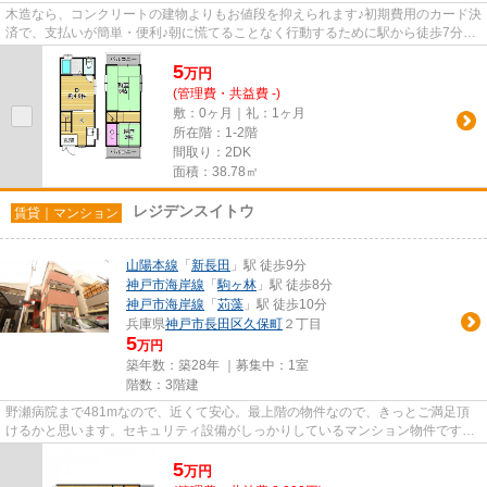
木造なら、コンクリートの建物よりもお値段を抑えられます♪初期費用のカード決
済で、支払いが簡単・便利♪朝に慌てることなく行動するために駅から徒歩7分の
駅近物件はいかがでしょうか...
5
万
円
(管理費・共益費 -)
敷：0ヶ月｜礼：1ヶ月
所在階：1-2階
間取り：2DK
面積：38.78㎡
レジデンスイトウ
賃貸｜マンション
山陽本線
「
新長田
」駅 徒歩9分
神戸市海岸線
「
駒ヶ林
」駅 徒歩8分
神戸市海岸線
「
苅藻
」駅 徒歩10分
兵庫県
神戸市長田区
久保町
２丁目
5
万円
築年数：築28年 ｜募集中：
1室
階数：3階建
野瀬病院まで481mなので、近くて安心。最上階の物件なので、きっとご満足頂
けるかと思います。セキュリティ設備がしっかりしているマンション物件です。
夏場の電気代も安く抑えられる...
5
万
円