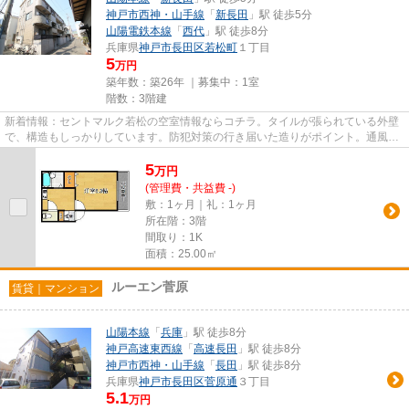
神戸市西神・山手線
「
新長田
」駅 徒歩5分
山陽電鉄本線
「
西代
」駅 徒歩8分
兵庫県
神戸市長田区
若松町
１丁目
5
万円
築年数：築26年 ｜募集中：
1室
階数：3階建
新着情報：セントマルク若松の空室情報ならコチラ。タイルが張られている外壁
で、構造もしっかりしています。防犯対策の行き届いた造りがポイント。通風良
好で常に新鮮な空気を送り込...
5
万
円
(管理費・共益費 -)
敷：1ヶ月｜礼：1ヶ月
所在階：3階
間取り：1K
面積：25.00㎡
ルーエン菅原
賃貸｜マンション
山陽本線
「
兵庫
」駅 徒歩8分
神戸高速東西線
「
高速長田
」駅 徒歩8分
神戸市西神・山手線
「
長田
」駅 徒歩8分
兵庫県
神戸市長田区
菅原通
３丁目
5.1
万円