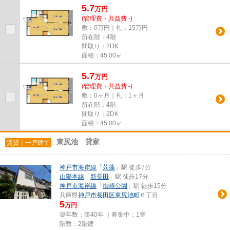
5.7
万
円
(管理費・共益費 -)
敷：0万円｜礼：15万円
所在階：4階
間取り：2DK
面積：45.00㎡
5.7
万
円
(管理費・共益費 -)
敷：0ヶ月｜礼：1ヶ月
所在階：4階
間取り：2DK
面積：45.00㎡
東尻池 貸家
賃貸｜一戸建て
神戸市海岸線
「
苅藻
」駅 徒歩7分
山陽本線
「
新長田
」駅 徒歩17分
神戸市海岸線
「
御崎公園
」駅 徒歩15分
兵庫県
神戸市長田区
東尻池町
６丁目
5
万円
築年数：築40年 ｜募集中：
1室
階数：2階建