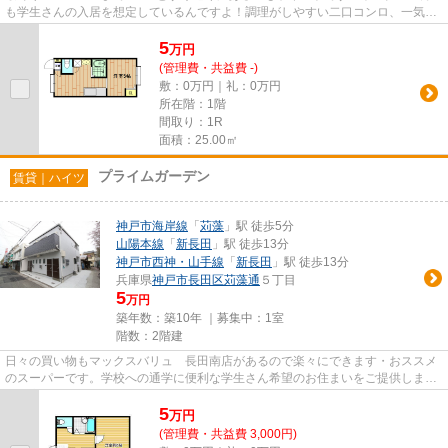
も学生さんの入居を想定しているんですよ！調理がしやすい二口コンロ、一気に
2品のお料理がつくれます☆敷地...
5
万
円
(管理費・共益費 -)
敷：0万円｜礼：0万円
所在階：1階
間取り：1R
面積：25.00㎡
プライムガーデン
賃貸｜ハイツ
神戸市海岸線
「
苅藻
」駅 徒歩5分
山陽本線
「
新長田
」駅 徒歩13分
神戸市西神・山手線
「
新長田
」駅 徒歩13分
兵庫県
神戸市長田区
苅藻通
５丁目
5
万円
築年数：築10年 ｜募集中：
1室
階数：2階建
日々の買い物もマックスバリュ 長田南店があるので楽々にできます・おススメ
のスーパーです。学校への通学に便利な学生さん希望のお住まいをご提供しま
す。高速に受信できるインター...
5
万
円
(管理費・共益費 3,000円)