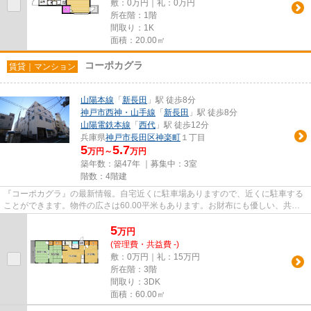
敷：0万円｜礼：0万円
所在階：1階
間取り：1K
面積：20.00㎡
コーポカグラ
賃貸｜マンション
山陽本線
「
新長田
」駅 徒歩8分
神戸市西神・山手線
「
新長田
」駅 徒歩8分
山陽電鉄本線
「
西代
」駅 徒歩12分
兵庫県
神戸市長田区
神楽町
１丁目
5
5.7
万円～
万円
築年数：築47年 ｜募集中：
3室
階数：4階建
『コーポカグラ』の最新情報。自宅近くに駐車場ありますので、近くに駐車する
ことができます。物件の広さは60.00平米もあります。お財布にも優しい、共益
費と管理費がゼロ円の物件とな...
5
万
円
(管理費・共益費 -)
敷：0万円｜礼：15万円
所在階：3階
間取り：3DK
面積：60.00㎡