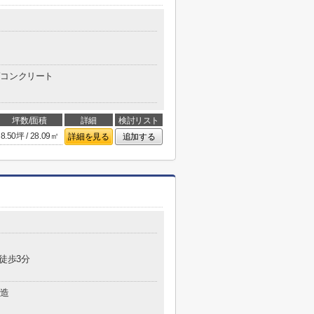
コンクリート
坪数/面積
詳細
検討リスト
8.50坪 / 28.09㎡
詳細を見る
追加する
 徒歩3分
造