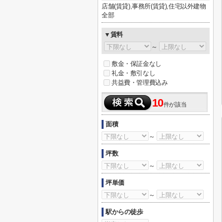
店舗(賃貸),事務所(賃貸),住宅以外建物
全部
▼賃料
～
敷金・保証金なし
礼金・敷引なし
共益費・管理費込み
10
件が該当
面積
～
坪数
～
坪単価
～
駅からの徒歩