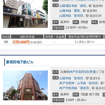
交通
山陽電鉄本線
「
板宿
」駅 徒歩6分
山陽本線
「
鷹取
」駅 徒歩9分
山陽本線
「
新長田
」駅 徒歩11分
築30年
3階建
鉄骨
築年
階数
構造
13.00坪 / 43.00㎡
坪数/面積
敷金/礼金/保証金/償却/敷引
所在階
賃料/坪単価
管理費・共益費
5
万
5,000
円
1階
-
1ヶ月
/
1ヶ月
/
-
/
-
/
-
/
0.42
万円
新長田地下鉄ビル
兵庫県
神戸市長田区
松野通
１丁目
住所
交通
山陽本線
「
新長田
」駅 徒歩1分
神戸市西神・山手線
「
新長田
」駅
神戸市海岸線
「
新長田
」駅 徒歩1
築48年
7階建 地下2階
築年
階数
8.66坪 / 28.64㎡
坪数/面積