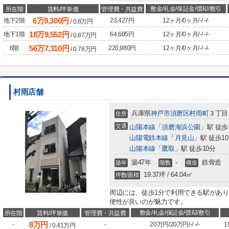
敷金/礼金/保証金/償却/敷引
所在階
賃料/坪単価
管理費・共益費
6
万
9,300
円
地下2階
23,427円
12ヶ月
/
0ヶ月
/
-
/
-
/
-
/
0.8
万円
18
万
9,552
円
地下1階
64,605円
12ヶ月
/
0ヶ月
/
-
/
-
/
-
/
0.87
万円
56
万
7,310
円
6階
220,980円
12ヶ月
/
0ヶ月
/
-
/
-
/
-
/
0.76
万円
村雨店舗
兵庫県
神戸市須磨区
村雨町
３丁目
住所
交通
山陽本線
「
須磨海浜公園
」駅 徒歩
山陽電鉄本線
「
月見山
」駅 徒歩1
山陽本線
「
鷹取
」駅 徒歩10分
築47年
-
鉄骨造
築年
階数
構造
19.37坪 / 64.04㎡
坪数/面積
周辺には、徒歩1分で利用できる駅があり
便性が良いのが魅力です。
敷金/礼金/保証金/償却/敷引
所在階
賃料/坪単価
管理費・共益費
8
万円
-
-
20万円
/
20万円
/
-
/
-
/
-
1
/
0.41
万円