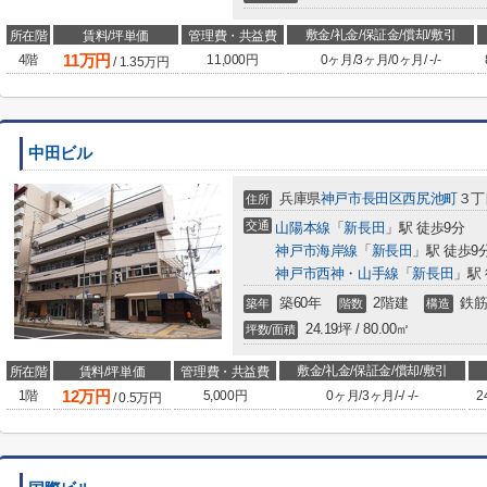
敷金/礼金/保証金/償却/敷引
所在階
賃料/坪単価
管理費・共益費
11
万円
4階
11,000円
0ヶ月
/
3ヶ月
/
0ヶ月
/
-
/
-
/
1.35
万円
中田ビル
兵庫県
神戸市長田区
西尻池町
３丁
住所
交通
山陽本線
「
新長田
」駅 徒歩9分
神戸市海岸線
「
新長田
」駅 徒歩9
神戸市西神・山手線
「
新長田
」駅 
築60年
2階建
鉄筋
築年
階数
構造
24.19坪 / 80.00㎡
坪数/面積
敷金/礼金/保証金/償却/敷引
所在階
賃料/坪単価
管理費・共益費
12
万円
1階
5,000円
0ヶ月
/
3ヶ月
/
-
/
-
/
-
2
/
0.5
万円