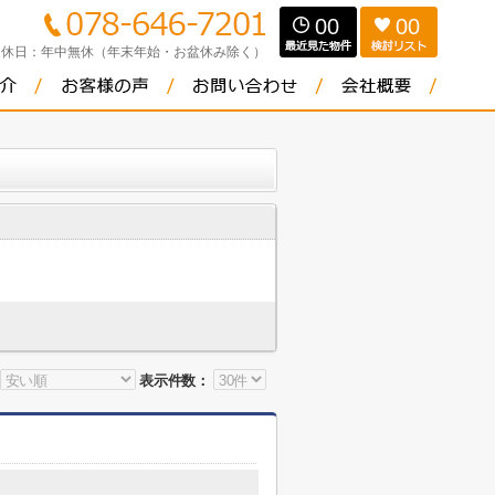
00
00
定休日：
年中無休（年末年始・お盆休み除く）
表示件数：