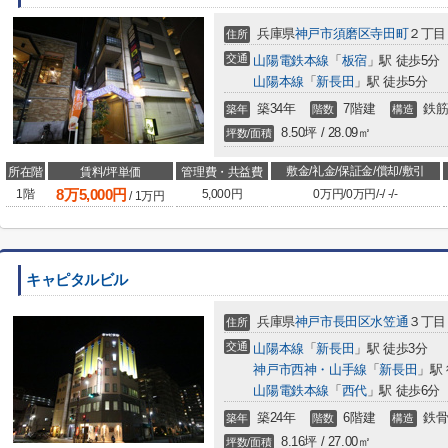
兵庫県
神戸市須磨区
寺田町
２丁目
住所
交通
山陽電鉄本線
「
板宿
」駅 徒歩5分
山陽本線
「
新長田
」駅 徒歩5分
築34年
7階建
鉄筋
築年
階数
構造
8.50坪 / 28.09㎡
坪数/面積
敷金/礼金/保証金/償却/敷引
所在階
賃料/坪単価
管理費・共益費
8
万
5,000
円
1階
5,000円
0万円
/
0万円
/
-
/
-
/
-
/
1
万円
キャピタルビル
兵庫県
神戸市長田区
水笠通
３丁目
住所
交通
山陽本線
「
新長田
」駅 徒歩3分
神戸市西神・山手線
「
新長田
」駅
山陽電鉄本線
「
西代
」駅 徒歩6分
築24年
6階建
鉄骨
築年
階数
構造
8.16坪 / 27.00㎡
坪数/面積