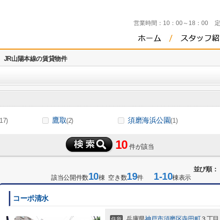
営業時間：
10：00～18：00
JR山陽本線の賃貸物件
鷹取
須磨海浜公園
(17)
(2)
(1)
10
件が該当
並び順：
10
19
1-10
該当公開件数
棟 空き数
件
棟表示
コーポ清水
兵庫県
神戸市須磨区
寺田町
３丁目
住所