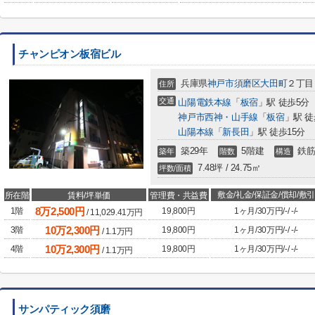
チャンピオン板宿ビル
兵庫県
神戸市須磨区
大田町
２丁目
住所
交通
山陽電鉄本線
「
板宿
」駅 徒歩5分
神戸市西神・山手線
「
板宿
」駅 徒
山陽本線
「
新長田
」駅 徒歩15分
築29年
5階建
鉄筋
築年
階数
構造
7.48坪 / 24.75㎡
坪数/面積
敷金/礼金/保証金/償却/敷引
所在階
賃料/坪単価
管理費・共益費
8
万
2,500
円
1階
19,800円
1ヶ月
/
30万円
/
-
/
-
/
-
/
11,029.41
万円
10
万
2,300
円
3階
19,800円
1ヶ月
/
30万円
/
-
/
-
/
-
/
1.1
万円
10
万
2,300
円
4階
19,800円
1ヶ月
/
30万円
/
-
/
-
/
-
/
1.1
万円
サンパティック須磨