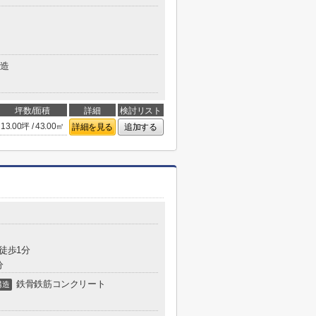
造
坪数/面積
詳細
検討リスト
13.00坪 / 43.00㎡
詳細を見る
追加する
 徒歩1分
分
鉄骨鉄筋コンクリート
構造