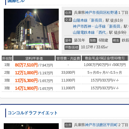
国際ビル
兵庫県
神戸市長田区
松野通
１丁目
住所
交通
山陽本線
「
新長田
」駅 徒歩1分
神戸市西神・山手線
「
新長田
」駅
山陽電鉄本線
「
西代
」駅 徒歩9分
築31年
6階建
鉄筋
築年
階数
構造
10.17坪 / 33.65㎡
坪数/面積
敷金/礼金/保証金/償却/敷引
所在階
賃料/坪単価
管理費・共益費
80
万
7,510
円
1階
-
1,000万円
/
0万円
/
-
/
-
/
300万円
/
7.94
万円
12
万
1,000
円
2階
33,000円
5ヶ月
/
0ヶ月
/
-
/
-
/
1.5ヶ月
/
1.19
万円
13
万
5,300
円
3階
11,000円
15万円
/
33万円
/
-
/
-
/
-
/
1.65
万円
14
万
1,900
円
3階
11,000円
15万円
/
33万円
/
-
/
-
/
-
/
1.65
万円
コンコルドラファイエット
兵庫県
神戸市須磨区
平田町
２丁目
住所