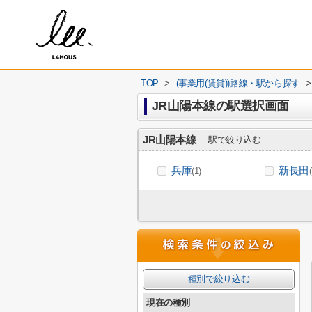
TOP
>
(事業用(賃貸))路線・駅から探す
>
JR山陽本線の駅選択画面
JR山陽本線
駅で絞り込む
兵庫
新長田
(1)
種別で絞り込む
現在の種別