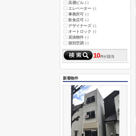
高層ビル
(-)
エレベーター
(-)
事務所可
(-)
飲食店可
(-)
デザイナーズ
(-)
オートロック
(-)
居抜物件
(-)
個別空調
(-)
10
件が該当
新着物件