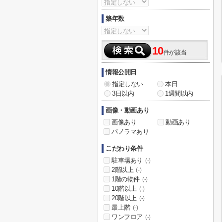
築年数
10
件が該当
情報公開日
指定しない
本日
3日以内
1週間以内
画像・動画あり
画像あり
動画あり
パノラマあり
こだわり条件
駐車場あり
(-)
2階以上
(-)
1階の物件
(-)
10階以上
(-)
20階以上
(-)
最上階
(-)
ワンフロア
(-)