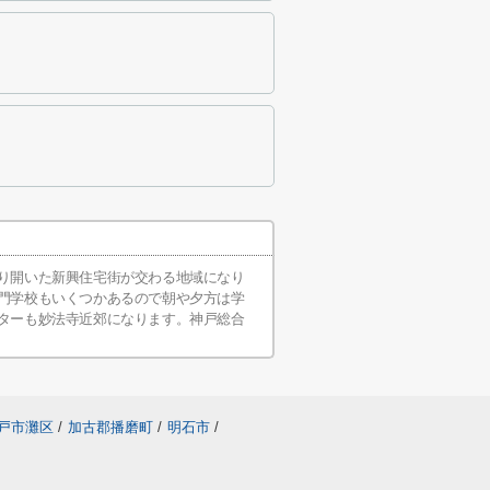
り開いた新興住宅街が交わる地域になり
門学校もいくつかあるので朝や夕方は学
ターも妙法寺近郊になります。神戸総合
戸市灘区
/
加古郡播磨町
/
明石市
/