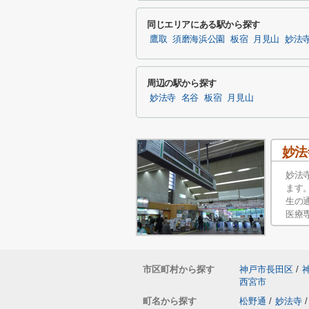
同じエリアにある駅から探す
鷹取
須磨海浜公園
板宿
月見山
妙法
周辺の駅から探す
妙法寺
名谷
板宿
月見山
妙法
妙法
ます
生の
医療
市区町村から探す
神戸市長田区
/
西宮市
町名から探す
松野通
/
妙法寺
/