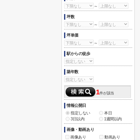
～
坪数
～
坪単価
～
駅からの徒歩
築年数
1
件が該当
情報公開日
指定しない
本日
3日以内
1週間以内
画像・動画あり
画像あり
動画あり