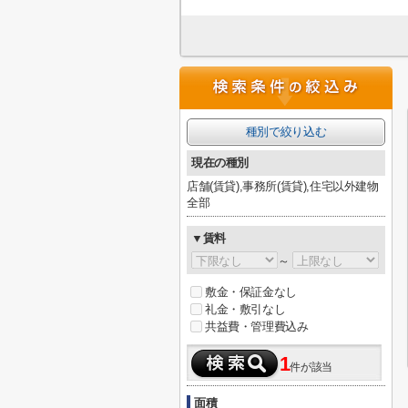
種別で絞り込む
現在の種別
店舗(賃貸),事務所(賃貸),住宅以外建物
全部
▼賃料
～
敷金・保証金なし
礼金・敷引なし
共益費・管理費込み
1
件が該当
面積