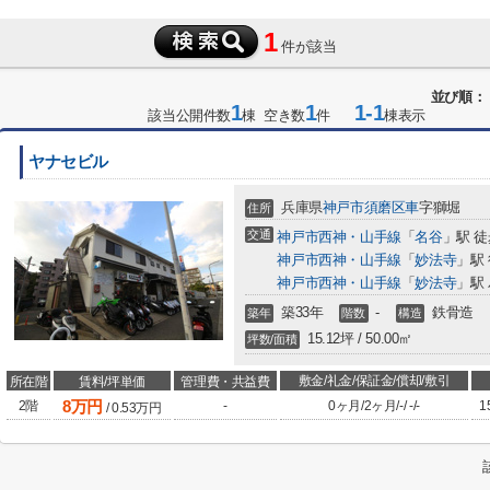
1
件が該当
並び順：
1
1
1-1
該当公開件数
棟 空き数
件
棟表示
ヤナセビル
兵庫県
神戸市須磨区
車
字獅堀
住所
交通
神戸市西神・山手線
「
名谷
」駅 徒
神戸市西神・山手線
「
妙法寺
」駅 
神戸市西神・山手線
「
妙法寺
」駅
築33年
-
鉄骨造
築年
階数
構造
15.12坪 / 50.00㎡
坪数/面積
敷金/礼金/保証金/償却/敷引
所在階
賃料/坪単価
管理費・共益費
8
万円
2階
-
0ヶ月
/
2ヶ月
/
-
/
-
/
-
1
/
0.53
万円