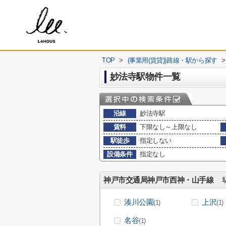
TOP
>
(事業用(賃貸))路線・駅から探す
>
妙法寺駅物件一覧
沿線
妙法寺駅
賃料
下限なし～上限なし
駅徒歩
指定しない
設備条件
指定なし
神戸市交通局神戸市西神・山手線
駅
湊川公園
上沢
(1)
(1)
名谷
(1)