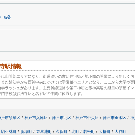
寺
名谷
寺駅情報
寺は山間部エリアになり、街道沿いの古い住宅街と地下鉄の開業により新しく切
。また妙法寺から西神中央にかけては学園都市エリアとなり、ここから大学や専
通学ラッシュがあります。主要幹線道路や第二神明と阪神高速の継目の須磨イン
専門学校は妙法寺駅と名谷駅の中間に位置します。
神戸市須磨区
/
神戸市兵庫区
/
神戸市北区
/
神戸市中央区
/
神戸市垂水区
/
神
駒ケ林町
/
腕塚町
/
東尻池町
/
久保町
/
北町
/
若松町
/
大橋町
/
大谷町