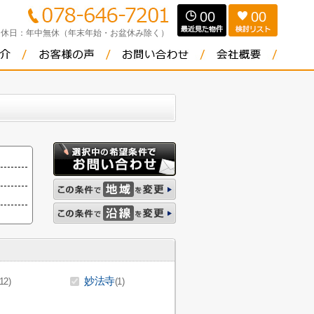
00
00
定休日：
年中無休（年末年始・お盆休み除く）
妙法寺
(12)
(1)