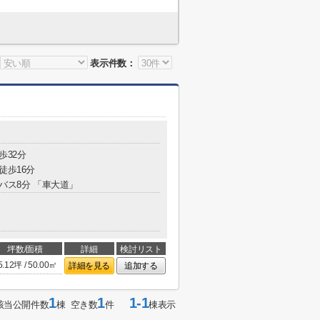
表示件数：
歩32分
徒歩16分
 バス8分 「車大道」
坪数/面積
詳細
検討リスト
5.12坪 / 50.00㎡
詳細を見る
追加する
1
1
1-1
該当公開件数
棟 空き数
件
棟表示