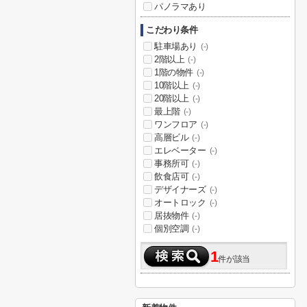
パノラマあり
こだわり条件
駐車場あり
(-)
2階以上
(-)
1階の物件
(-)
10階以上
(-)
20階以上
(-)
最上階
(-)
ワンフロア
(-)
高層ビル
(-)
エレベーター
(-)
事務所可
(-)
飲食店可
(-)
デザイナーズ
(-)
オートロック
(-)
居抜物件
(-)
個別空調
(-)
1
件が該当