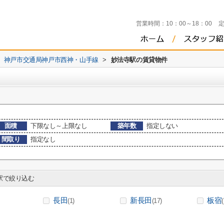
営業時間：
10：00～18：00
神戸市交通局神戸市西神・山手線
>
妙法寺駅の賃貸物件
面積
下限なし～上限なし
築年数
指定しない
間取り
指定なし
で絞り込む
長田
新長田
板宿
(1)
(17)