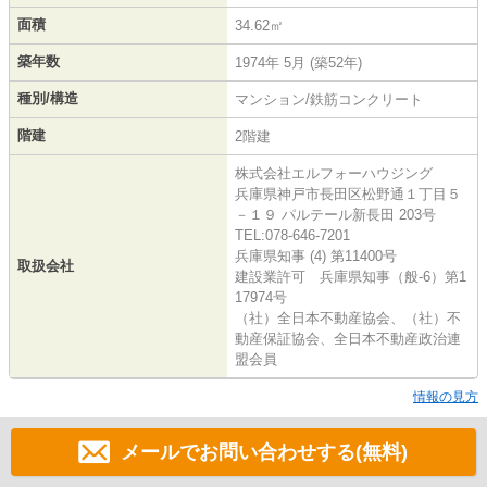
面積
34.62㎡
築年数
1974年 5月 (築52年)
種別/構造
マンション/鉄筋コンクリート
階建
2階建
株式会社エルフォーハウジング
兵庫県神戸市長田区松野通１丁目５
－１９ パルテール新長田 203号
TEL:078-646-7201
兵庫県知事 (4) 第11400号
取扱会社
建設業許可 兵庫県知事（般-6）第1
17974号
（社）全日本不動産協会、（社）不
動産保証協会、全日本不動産政治連
盟会員
情報の見方
メールでお問い合わせする(無料)