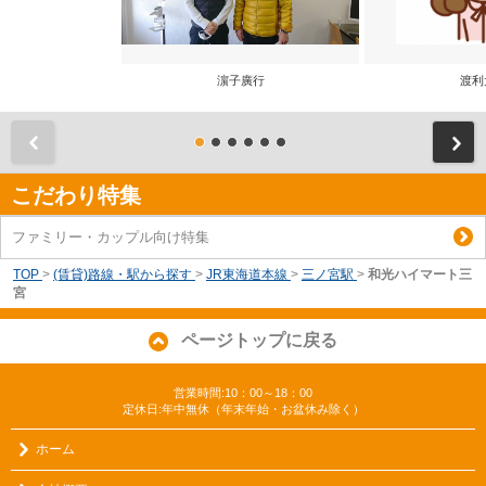
濵子廣行
渡利
前
こだわり特集
ファミリー・カップル向け特集
TOP
>
(賃貸)路線・駅から探す
>
JR東海道本線
>
三ノ宮駅
>
和光ハイマート三
宮
ページトップに戻る
営業時間:10：00～18：00
定休日:年中無休（年末年始・お盆休み除く）
ホーム