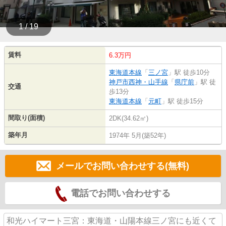
1 / 19
賃料
6.3万円
東海道本線
「
三ノ宮
」駅 徒歩10分
神戸市西神・山手線
「
県庁前
」駅 徒
交通
歩13分
東海道本線
「
元町
」駅 徒歩15分
間取り(面積)
2DK(34.62㎡)
築年月
1974年 5月(築52年)
メールでお問い合わせする(無料)
電話でお問い合わせする
和光ハイマート三宮：東海道・山陽本線三ノ宮にも近くて