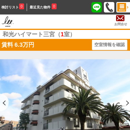
0
0
検討リスト
最近見た物件
お問合せ
和光ハイマート三宮（
1
室）
賃料
6.3万円
空室情報を確認