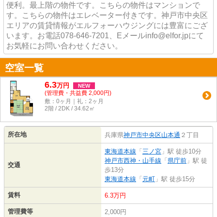
便利。最上階の物件です。こちらの物件はマンションで
す。こちらの物件はエレベーター付きです。神戸市中央区
エリアの賃貸情報がエルフォーハウジングには豊富にござ
います。お電話078-646-7201、Eメールinfo@elfor.jpにて
お気軽にお問い合わせください。
空室一覧
6.3
万
円
NEW
(管理費・共益費 2,000円)
敷：0ヶ月｜礼：2ヶ月
2階 / 2DK / 34.62㎡
所在地
兵庫県
神戸市中央区
山本通
２丁目
東海道本線
「
三ノ宮
」駅 徒歩10分
神戸市西神・山手線
「
県庁前
」駅 徒
交通
歩13分
東海道本線
「
元町
」駅 徒歩15分
賃料
6.3万円
管理費等
2,000円