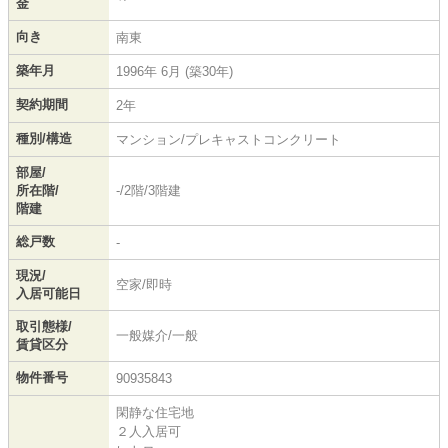
金
向き
南東
築年月
1996年 6月 (築30年)
契約期間
2年
種別/構造
マンション/プレキャストコンクリート
部屋/
所在階/
-/2階/3階建
階建
総戸数
-
現況/
空家/即時
入居可能日
取引態様/
一般媒介/一般
賃貸区分
物件番号
90935843
閑静な住宅地
２人入居可