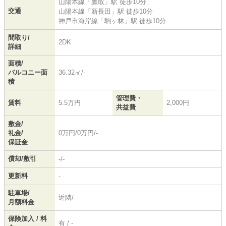
山陽本線
「
鷹取
」駅 徒歩10分
交通
山陽本線
「
新長田
」駅 徒歩10分
神戸市海岸線
「
駒ヶ林
」駅 徒歩10分
間取り/
2DK
詳細
面積/
バルコニー面
36.32㎡/-
積
管理費・
賃料
5.5万円
2,000円
共益費
敷金/
礼金/
0万円/0万円/-
保証金
償却/敷引
-/-
更新料
-
駐車場/
近隣/-
月額料金
保険加入 / 料
有 / -