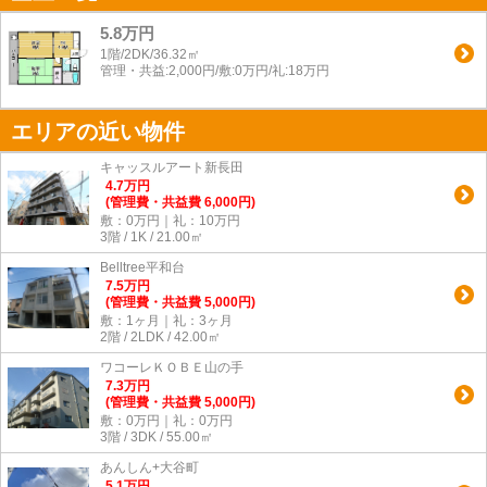
5.8万円
1階/2DK/36.32㎡
管理・共益:2,000円/敷:0万円/礼:18万円
エリアの近い物件
キャッスルアート新長田
4.7
万
円
(管理費・共益費 6,000円)
敷：0万円｜礼：10万円
3階 / 1K / 21.00㎡
Belltree平和台
7.5
万
円
(管理費・共益費 5,000円)
敷：1ヶ月｜礼：3ヶ月
2階 / 2LDK / 42.00㎡
ワコーレＫＯＢＥ山の手
7.3
万
円
(管理費・共益費 5,000円)
敷：0万円｜礼：0万円
3階 / 3DK / 55.00㎡
あんしん+大谷町
5.1
万
円