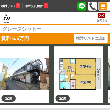
0
1
検討リスト
最近見た物件
お問合せ
グレースシャトー
賃料
5.5
万円
検討リストに追加
1/18
2/18