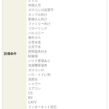
レトロ
外国人可
ガスコンロ設置可
カップル向け
新婚さん向け
ファミリー向け
フローリング
バルコニー
都市ガス
公営水道
公共下水
照明器具付き
設備条件
駐輪場
バイク置場あり
洗濯機置場有
ガスコンロ
バス・トイレ別
洗面台
シャワー
エアコン
CS
BS
CATV
インターネット対応