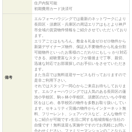
住戸内覧可能
初期費用カード決済可
エルフォーハウジングでは最新のネットワークにより
長田区・須磨区・兵庫区の周辺エリアはもとより神戸
市全域の賃貸物件情報をご紹介させていただ いており
ます。
エリアごとはもちろん、敷金＆礼金ゼロゼロ物件から
新築デザイナーズ物件、保証人不要物件から礼金分割
可能物件といったお客様のこだわりにもしっ かり対応
できる、経験豊富なスタッフが最後まで丁寧、親切、
迅速な対応でお部屋探しのお手伝いをさせていただき
ます。
また当店では無料送迎サービスも行っておりますので
備考
是非ご利用下さい。
それではスタッフ一同心からご来店お待ちしておりま
す。エルフォーハウジングでは人気のある長田区の蓮
池小学校区、駒ヶ林小学校区、須磨区のだいち小学校
区をはじめ、各学校区の物件を多数お取り扱いしてい
ます。セキュリティ完備の物件からインターネット無
料、フリーレント、シェアハウスなど、どんな物件で
もご紹介が可能です♪生活に関する地域情報が当社の
自慢です！無料送迎も実施中ですのでお気軽にお問い
合わせください。ファミリーマンションのことならエ