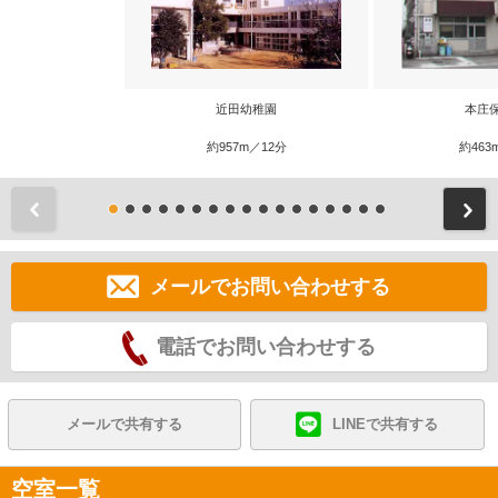
近田幼稚園
本庄
約957m／12分
約463
前
メールでお問い合わせする
電話でお問い合わせする
メールで共有する
LINEで共有する
空室一覧