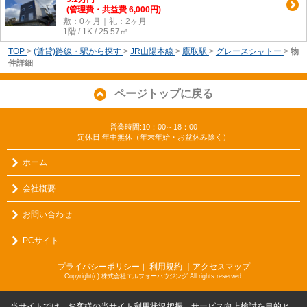
(管理費・共益費 6,000円)
敷：0ヶ月｜礼：2ヶ月
1階 / 1K / 25.57㎡
TOP
>
(賃貸)路線・駅から探す
>
JR山陽本線
>
鷹取駅
>
グレースシャトー
>
物
件詳細
ページトップに戻る
営業時間:10：00～18：00
定休日:年中無休（年末年始・お盆休み除く）
ホーム
会社概要
お問い合わせ
PCサイト
プライバシーポリシー
利用規約
｜アクセスマップ
｜
Copyright(c) 株式会社エルフォーハウジング All rights reserved.
当サイトでは、お客様の当サイト利用状況把握、サービス向上検討を目的と