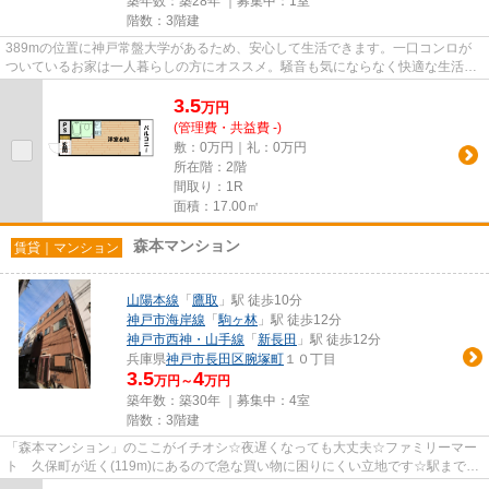
築年数：築28年 ｜募集中：
1室
階数：3階建
389mの位置に神戸常盤大学があるため、安心して生活できます。一口コンロが
ついているお家は一人暮らしの方にオススメ。騒音も気にならなく快適な生活が
出来るのが角部屋の特徴です。...
3.5
万
円
(管理費・共益費 -)
敷：0万円｜礼：0万円
所在階：2階
間取り：1R
面積：17.00㎡
森本マンション
賃貸｜マンション
山陽本線
「
鷹取
」駅 徒歩10分
神戸市海岸線
「
駒ヶ林
」駅 徒歩12分
神戸市西神・山手線
「
新長田
」駅 徒歩12分
兵庫県
神戸市長田区
腕塚町
１０丁目
3.5
4
万円～
万円
築年数：築30年 ｜募集中：
4室
階数：3階建
「森本マンション」のここがイチオシ☆夜遅くなっても大丈夫☆ファミリーマー
ト 久保町が近く(119m)にあるので急な買い物に困りにくい立地です☆駅までの
道のりは平たんで、お買い物も便...