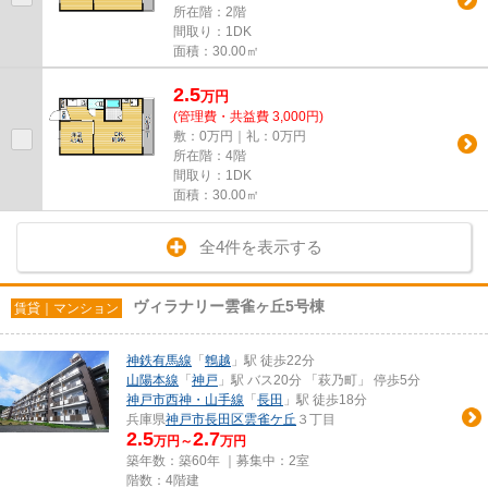
所在階：2階
間取り：1DK
面積：30.00㎡
2.5
万
円
(管理費・共益費 3,000円)
敷：0万円｜礼：0万円
所在階：4階
間取り：1DK
面積：30.00㎡
全4件を表示する
ヴィラナリー雲雀ヶ丘5号棟
賃貸｜マンション
神鉄有馬線
「
鵯越
」駅 徒歩22分
山陽本線
「
神戸
」駅 バス20分 「萩乃町」 停歩5分
神戸市西神・山手線
「
長田
」駅 徒歩18分
兵庫県
神戸市長田区
雲雀ケ丘
３丁目
2.5
2.7
万円～
万円
築年数：築60年 ｜募集中：
2室
階数：4階建