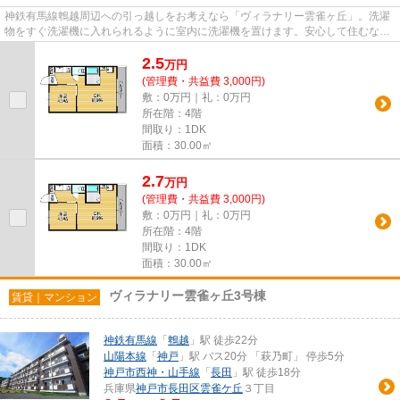
神鉄有馬線鵯越周辺への引っ越しをお考えなら「ヴィラナリー雲雀ヶ丘」。洗濯
物をすぐ洗濯機に入れられるように室内に洗濯機を置けます。安心して住むな
ら、お勧めの住居は鉄筋コンク...
2.5
万
円
(管理費・共益費 3,000円)
敷：0万円｜礼：0万円
所在階：4階
間取り：1DK
面積：30.00㎡
2.7
万
円
(管理費・共益費 3,000円)
敷：0万円｜礼：0万円
所在階：4階
間取り：1DK
面積：30.00㎡
ヴィラナリー雲雀ヶ丘3号棟
賃貸｜マンション
神鉄有馬線
「
鵯越
」駅 徒歩22分
山陽本線
「
神戸
」駅 バス20分 「萩乃町」 停歩5分
神戸市西神・山手線
「
長田
」駅 徒歩18分
兵庫県
神戸市長田区
雲雀ケ丘
３丁目