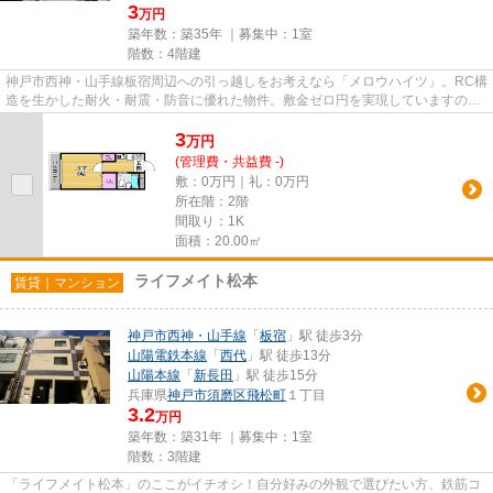
3
万円
築年数：築35年 ｜募集中：
1室
階数：4階建
神戸市西神・山手線板宿周辺への引っ越しをお考えなら「メロウハイツ」。RC構
造を生かした耐火・耐震・防音に優れた物件。敷金ゼロ円を実現していますの
で、非常におすすめです。経済...
3
万
円
(管理費・共益費 -)
敷：0万円｜礼：0万円
所在階：2階
間取り：1K
面積：20.00㎡
ライフメイト松本
賃貸｜マンション
神戸市西神・山手線
「
板宿
」駅 徒歩3分
山陽電鉄本線
「
西代
」駅 徒歩13分
山陽本線
「
新長田
」駅 徒歩15分
兵庫県
神戸市須磨区
飛松町
１丁目
3.2
万円
築年数：築31年 ｜募集中：
1室
階数：3階建
「ライフメイト松本」のここがイチオシ！自分好みの外観で選びたい方、鉄筋コ