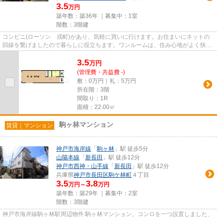
3.5
万円
築年数：築36年 ｜募集中：
1室
階数：3階建
コンビニ(ローソン 戎町)があり、気軽に買いに行けます。お住まいにネットの
回線を繋げましたので暮らしに役立ちます。ワンルームは、住み心地がよく快適
な暮らしができます。住んで...
3.5
万
円
(管理費・共益費 -)
敷：0万円｜礼：5万円
所在階：3階
間取り：1R
面積：22.00㎡
駒ヶ林マンション
賃貸｜マンション
神戸市海岸線
「
駒ヶ林
」駅 徒歩5分
山陽本線
「
新長田
」駅 徒歩12分
神戸市西神・山手線
「
新長田
」駅 徒歩12分
兵庫県
神戸市長田区
駒ケ林町
４丁目
3.5
3.8
万円～
万円
築年数：築29年 ｜募集中：
2室
階数：3階建
神戸市海岸線駒ヶ林駅周辺物件:駒ヶ林マンション。コンロを一つ設置しました、