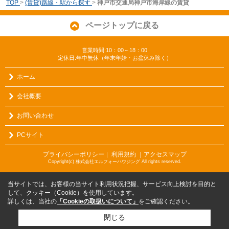
TOP
>
(賃貸)路線・駅から探す
>
神戸市交通局神戸市海岸線の賃貸
ページトップに戻る
営業時間:10：00～18：00
定休日:年中無休（年末年始・お盆休み除く）
ホーム
会社概要
お問い合わせ
PCサイト
プライバシーポリシー
利用規約
｜アクセスマップ
｜
Copyright(c) 株式会社エルフォーハウジング All rights reserved.
当サイトでは、お客様の当サイト利用状況把握、サービス向上検討を目的と
して、クッキー（Cookie）を使用しています。
詳しくは、当社の
「Cookieの取扱いについて」
をご確認ください。
閉じる