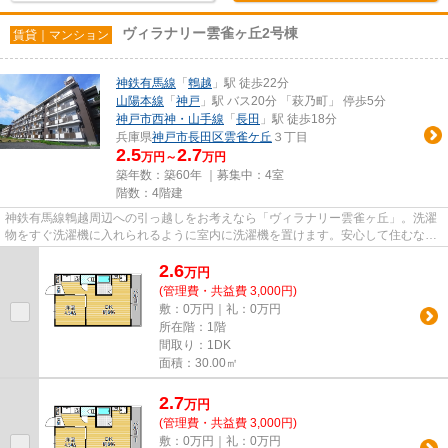
ヴィラナリー雲雀ヶ丘2号棟
賃貸｜マンション
神鉄有馬線
「
鵯越
」駅 徒歩22分
山陽本線
「
神戸
」駅 バス20分 「萩乃町」 停歩5分
神戸市西神・山手線
「
長田
」駅 徒歩18分
兵庫県
神戸市長田区
雲雀ケ丘
３丁目
2.5
2.7
万円～
万円
築年数：築60年 ｜募集中：
4室
階数：4階建
神鉄有馬線鵯越周辺への引っ越しをお考えなら「ヴィラナリー雲雀ヶ丘」。洗濯
物をすぐ洗濯機に入れられるように室内に洗濯機を置けます。安心して住むな
ら、お勧めの住居は鉄筋コンク...
2.6
万
円
(管理費・共益費 3,000円)
敷：0万円｜礼：0万円
所在階：1階
間取り：1DK
面積：30.00㎡
2.7
万
円
(管理費・共益費 3,000円)
敷：0万円｜礼：0万円