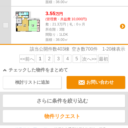
面積：36.00㎡
3.55
万
円
(管理費・共益費 10,000円)
敷：21.3万円｜礼：0ヶ月
所在階：3階
間取り：1LDK
面積：36.00㎡
該当公開件数
403
棟 空き数
700
件
1-20
棟表示
1
2
3
4
5
<<前へ
次へ>>
最初
チェックした物件をまとめて
検討リストに追加
お問い合わせ
さらに条件を絞り込む
物件リクエスト