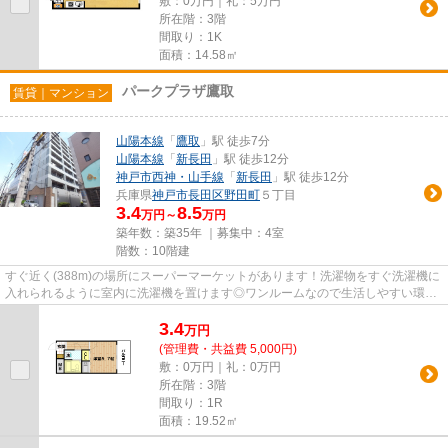
敷：0万円｜礼：5万円
所在階：3階
間取り：1K
面積：14.58㎡
パークプラザ鷹取
賃貸｜マンション
山陽本線
「
鷹取
」駅 徒歩7分
山陽本線
「
新長田
」駅 徒歩12分
神戸市西神・山手線
「
新長田
」駅 徒歩12分
兵庫県
神戸市長田区
野田町
５丁目
3.4
8.5
万円～
万円
築年数：築35年 ｜募集中：
4室
階数：10階建
すぐ近く(388m)の場所にスーパーマーケットがあります！洗濯物をすぐ洗濯機に
入れられるように室内に洗濯機を置けます◎ワンルームなので生活しやすい環境
にできます♪近隣にパーキング...
3.4
万
円
(管理費・共益費 5,000円)
敷：0万円｜礼：0万円
所在階：3階
間取り：1R
面積：19.52㎡