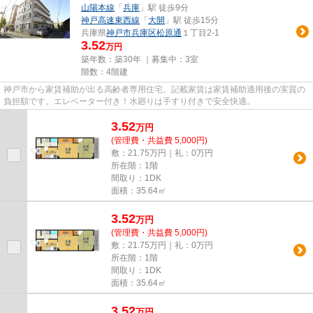
山陽本線
「
兵庫
」駅 徒歩9分
神戸高速東西線
「
大開
」駅 徒歩15分
兵庫県
神戸市兵庫区
松原通
１丁目2-1
3.52
万円
築年数：築30年 ｜募集中：
3室
階数：4階建
神戸市から家賃補助が出る高齢者専用住宅。記載家賃は家賃補助適用後の実質の
負担額です。エレベーター付き！水廻りは手すり付きで安全快適。
3.52
万
円
(管理費・共益費 5,000円)
敷：21.75万円｜礼：0万円
所在階：1階
間取り：1DK
面積：35.64㎡
3.52
万
円
(管理費・共益費 5,000円)
敷：21.75万円｜礼：0万円
所在階：1階
間取り：1DK
面積：35.64㎡
3.52
万
円