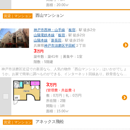
面積：20.00㎡
西山マンション
賃貸｜マンション
神戸市西神・山手線
「
板宿
」駅 徒歩2分
山陽電鉄本線
「
板宿
」駅 徒歩2分
山陽本線
「
新長田
」駅 徒歩15分
兵庫県
神戸市須磨区
平田町
２丁目
3
万円
築年数：築41年 ｜募集中：
1室
階数：5階建
神戸市須磨区近辺での新居なら、人気の物件「西山マンション」はいかがでしょ
うか。お家で簡単に調べものができる、インターネット回線あり。鉄骨造なら、
耐久性や耐震性が高いので住...
3
万
円
(管理費・共益費 -)
敷：0万円｜礼：0万円
所在階：2階
間取り：1R
面積：15.00㎡
アネックス飛松
賃貸｜マンション