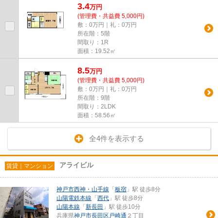
3.4
万
円
(管理費・共益費 5,000円)
敷：0万円｜礼：0万円
所在階：5階
間取り：1R
面積：19.52㎡
8.5
万
円
(管理費・共益費 5,000円)
敷：0万円｜礼：0万円
所在階：9階
間取り：2LDK
面積：58.56㎡
全4件を表示する
アライビル
賃貸｜マンション
神戸市西神・山手線
「
板宿
」駅 徒歩8分
山陽電鉄本線
「
西代
」駅 徒歩8分
山陽本線
「
新長田
」駅 徒歩10分
兵庫県
神戸市長田区
戸崎通
２丁目