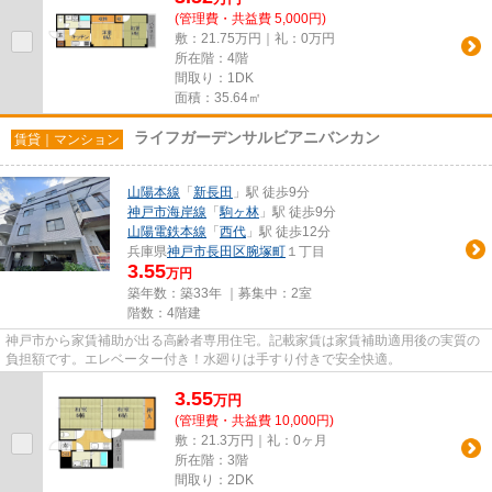
(管理費・共益費 5,000円)
敷：21.75万円｜礼：0万円
所在階：4階
間取り：1DK
面積：35.64㎡
ライフガーデンサルビアニバンカン
賃貸｜マンション
山陽本線
「
新長田
」駅 徒歩9分
神戸市海岸線
「
駒ヶ林
」駅 徒歩9分
山陽電鉄本線
「
西代
」駅 徒歩12分
兵庫県
神戸市長田区
腕塚町
１丁目
3.55
万円
築年数：築33年 ｜募集中：
2室
階数：4階建
神戸市から家賃補助が出る高齢者専用住宅。記載家賃は家賃補助適用後の実質の
負担額です。エレベーター付き！水廻りは手すり付きで安全快適。
3.55
万
円
(管理費・共益費 10,000円)
敷：21.3万円｜礼：0ヶ月
所在階：3階
間取り：2DK