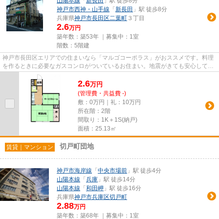
山陽本線
「
新長田
」駅 徒歩8分
神戸市西神・山手線
「
新長田
」駅 徒歩8分
兵庫県
神戸市長田区
二葉町
３丁目
2.6
万円
築年数：築53年 ｜募集中：
1室
階数：5階建
神戸市長田区エリアでの住まいなら「マルゴコーポラス」がおススメです。料理
を作るときに必要なガスコンロがついているお住まい。地震がきても安心して住
める、RC構造のマンションご...
2.6
万
円
(管理費・共益費 -)
敷：0万円｜礼：10万円
所在階：2階
間取り：1K＋1S(納戸)
面積：25.13㎡
切戸町団地
賃貸｜マンション
神戸市海岸線
「
中央市場前
」駅 徒歩4分
山陽本線
「
兵庫
」駅 徒歩14分
山陽本線
「
和田岬
」駅 徒歩16分
兵庫県
神戸市兵庫区
切戸町
2.88
万円
築年数：築68年 ｜募集中：
1室