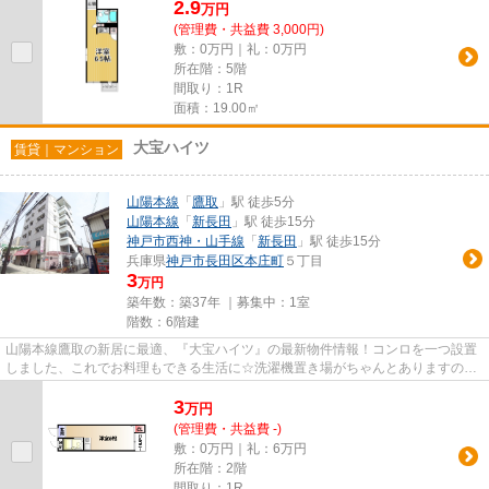
2.9
万
円
(管理費・共益費 3,000円)
敷：0万円｜礼：0万円
所在階：5階
間取り：1R
面積：19.00㎡
大宝ハイツ
賃貸｜マンション
山陽本線
「
鷹取
」駅 徒歩5分
山陽本線
「
新長田
」駅 徒歩15分
神戸市西神・山手線
「
新長田
」駅 徒歩15分
兵庫県
神戸市長田区
本庄町
５丁目
3
万円
築年数：築37年 ｜募集中：
1室
階数：6階建
山陽本線鷹取の新居に最適、『大宝ハイツ』の最新物件情報！コンロを一つ設置
しました、これでお料理もできる生活に☆洗濯機置き場がちゃんとありますので
暮らしに役立ちます！近隣の駐...
3
万
円
(管理費・共益費 -)
敷：0万円｜礼：6万円
所在階：2階
間取り：1R