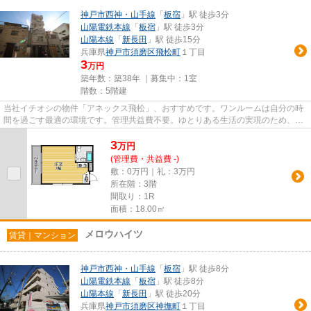
神戸市西神・山手線
「
板宿
」駅 徒歩3分
山陽電鉄本線
「
板宿
」駅 徒歩3分
山陽本線
「
新長田
」駅 徒歩15分
兵庫県
神戸市須磨区
飛松町
１丁目
3
万円
築年数：築38年 ｜募集中：
1室
階数：5階建
当社イチオシの物件「アネックス飛松」、おすすめです。ワンルームは自分の時
間を過ごす最適の環境です。管理共益費不要。ゆとりある生活の実現のため、初
期費用は安く抑えましょう。...
3
万
円
(管理費・共益費 -)
敷：0万円｜礼：3万円
所在階：3階
間取り：1R
面積：18.00㎡
メロウハイツ
賃貸｜マンション
神戸市西神・山手線
「
板宿
」駅 徒歩8分
山陽電鉄本線
「
板宿
」駅 徒歩8分
山陽本線
「
新長田
」駅 徒歩20分
兵庫県
神戸市須磨区
神撫町
１丁目