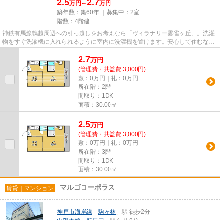
2.5
2.7
万円～
万円
築年数：築60年 ｜募集中：
2室
階数：4階建
神鉄有馬線鵯越周辺への引っ越しをお考えなら「ヴィラナリー雲雀ヶ丘」。洗濯
物をすぐ洗濯機に入れられるように室内に洗濯機を置けます。安心して住むな
ら、お勧めの住居は鉄筋コンク...
2.7
万
円
(管理費・共益費 3,000円)
敷：0万円｜礼：0万円
所在階：2階
間取り：1DK
面積：30.00㎡
2.5
万
円
(管理費・共益費 3,000円)
敷：0万円｜礼：0万円
所在階：3階
間取り：1DK
面積：30.00㎡
マルゴコーポラス
賃貸｜マンション
神戸市海岸線
「
駒ヶ林
」駅 徒歩2分