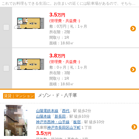
これでお料理もできる生活に。お住まいの近くには駐車場があるので、そちらを
ご利用ください。しっかりと...
3.5
万
円
(管理費・共益費 -)
敷：0万円｜礼：1ヶ月
所在階：2階
間取り：1R
面積：18.60㎡
3.8
万
円
(管理費・共益費 -)
敷：0ヶ月｜礼：1ヶ月
所在階：3階
間取り：1R
面積：18.60㎡
メゾン・ド・八千草
賃貸｜マンション
山陽電鉄本線
「
西代
」駅 徒歩2分
山陽本線
「
新長田
」駅 徒歩10分
神戸市西神・山手線
「
板宿
」駅 徒歩10分
兵庫県
神戸市長田区
山下町
１丁目
3.5
万円