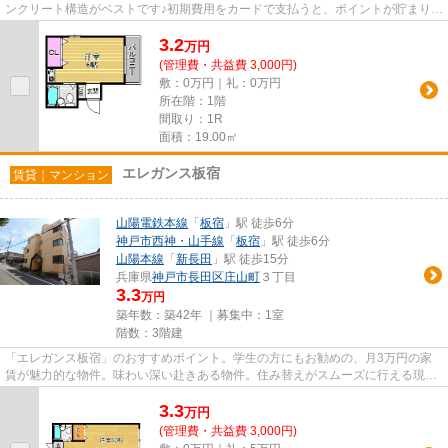
ンクリート構造がベストです♪初期費用をカードで支払うと、ポイントが貯まりや
すいですよ♪移動が快適な生...
3.2
万
円
(管理費・共益費 3,000円)
敷：0万円｜礼：0万円
所在階：1階
間取り：1R
面積：19.00㎡
エレガンス板宿
賃貸｜マンション
山陽電鉄本線
「
板宿
」駅 徒歩6分
神戸市西神・山手線
「
板宿
」駅 徒歩6分
山陽本線
「
新長田
」駅 徒歩15分
兵庫県
神戸市長田区
庄山町
３丁目
3.3
万円
築年数：築42年 ｜募集中：
1室
階数：3階建
「エレガンス板宿」のおすすめポイント。学生の方にもお勧めの、月3万円の家
賃が魅力的な物件。味わい深い赴きある物件。住み替えがスムーズに行える現在
空き部屋の物件になります。こ...
3.3
万
円
(管理費・共益費 3,000円)