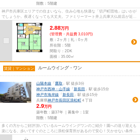
階数：5階建
神戸市兵庫区エリアでの住まいなら、住み心地も快適な「切戸町団地」はいかが
でしょうか。夜遅くなっても大丈夫。ファミリーマート井上兵庫大仏前店が近く
(238m)にあるので急な買い物...
2.88
万
円
(管理費・共益費 3,010円)
敷：2ヶ月｜礼：0ヶ月
所在階：5階
間取り：2DK
面積：35.00㎡
ルームウイング・ワン
賃貸｜マンション
山陽本線
「
鷹取
」駅 徒歩3分
神戸市西神・山手線
「
新長田
」駅 徒歩15分
神戸市海岸線
「
新長田
」駅 徒歩15分
兵庫県
神戸市長田区
浪松町
４丁目
2.9
万円
築年数：築37年 ｜募集中：
1室
階数：5階建
多くの方からご好評頂いているルームウイングワンのご紹介！園への送り迎えも
楽になる、歩いてすぐのところに浪松保育所があるので安心！欠かせない条件の
1つ。室内洗濯機置き場あり♪...