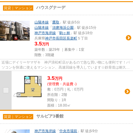
ハウスグナーデ
賃貸｜マンション
山陽本線
「
鷹取
」駅 徒歩5分
山陽本線
「
須磨海浜公園
」駅 徒歩15分
神戸市海岸線
「
駒ヶ林
」駅 徒歩18分
兵庫県
神戸市長田区
長楽町
５丁目
3.5
万円
築年数：築29年 ｜募集中：
1室
階数：3階建
近場にデイリーヤマザキ 神戸浪松町店があるので急な買い物にも便利です！パ
ソコンを快適に使えるマンション、高速回線を導入しています☆鉄骨造は耐久性
があり地震のリスクを抑えられ...
3.5
万
円
(管理費・共益費 -)
敷：0万円｜礼：0万円
所在階：2階
間取り：1R
面積：18.00㎡
サルビア3番館
賃貸｜マンション
神戸市海岸線
「
中央市場前
」駅 徒歩9分