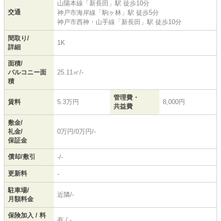
山陽本線
「
新長田
」駅 徒歩10分
交通
神戸市海岸線
「
駒ヶ林
」駅 徒歩5分
神戸市西神・山手線
「
新長田
」駅 徒歩10分
間取り/
1K
詳細
面積/
バルコニー面
25.11㎡/-
積
管理費・
賃料
5.3万円
8,000円
共益費
敷金/
礼金/
0万円/0万円/-
保証金
償却/敷引
-/-
更新料
-
駐車場/
近隣/-
月額料金
保険加入 / 料
有 / -