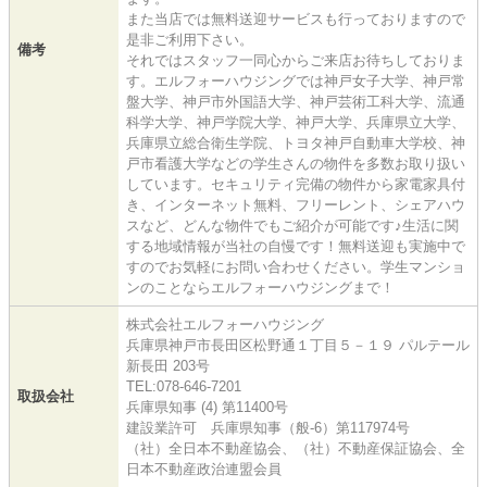
また当店では無料送迎サービスも行っておりますので
是非ご利用下さい。
備考
それではスタッフ一同心からご来店お待ちしておりま
す。エルフォーハウジングでは神戸女子大学、神戸常
盤大学、神戸市外国語大学、神戸芸術工科大学、流通
科学大学、神戸学院大学、神戸大学、兵庫県立大学、
兵庫県立総合衛生学院、トヨタ神戸自動車大学校、神
戸市看護大学などの学生さんの物件を多数お取り扱い
しています。セキュリティ完備の物件から家電家具付
き、インターネット無料、フリーレント、シェアハウ
スなど、どんな物件でもご紹介が可能です♪生活に関
する地域情報が当社の自慢です！無料送迎も実施中で
すのでお気軽にお問い合わせください。学生マンショ
ンのことならエルフォーハウジングまで！
株式会社エルフォーハウジング
兵庫県神戸市長田区松野通１丁目５－１９ パルテール
新長田 203号
TEL:078-646-7201
取扱会社
兵庫県知事 (4) 第11400号
建設業許可 兵庫県知事（般-6）第117974号
（社）全日本不動産協会、（社）不動産保証協会、全
日本不動産政治連盟会員