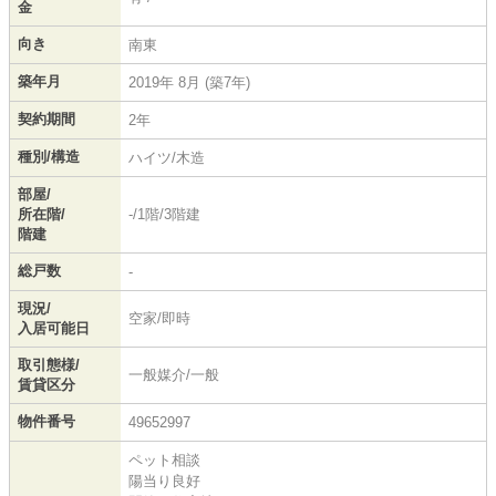
金
向き
南東
築年月
2019年 8月 (築7年)
契約期間
2年
種別/構造
ハイツ/木造
部屋/
所在階/
-/1階/3階建
階建
総戸数
-
現況/
空家/即時
入居可能日
取引態様/
一般媒介/一般
賃貸区分
物件番号
49652997
ペット相談
陽当り良好