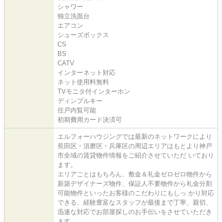
シャワー
独立洗面台
エアコン
シューズボックス
CS
BS
CATV
インターネット対応
ネット使用料無料
TVモニタ付インターホン
ディンプルキー
住戸内覧可能
初期費用カード決済可
エルフォーハウジングでは最新のネットワークにより
長田区・須磨区・兵庫区の周辺エリアはもとより神戸
市全域の賃貸物件情報をご紹介させていただ いており
ます。
エリアごとはもちろん、敷金＆礼金ゼロゼロ物件から
新築デザイナーズ物件、保証人不要物件から礼金分割
可能物件といったお客様のこだわりにもしっ かり対応
できる、経験豊富なスタッフが最後まで丁寧、親切、
迅速な対応でお部屋探しのお手伝いをさせていただき
ます。