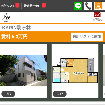
0
1
検討リスト
最近見た物件
お問合せ
KARIN駒ヶ林
賃料
5.3
万円
検討リストに追加
1/17
2/17