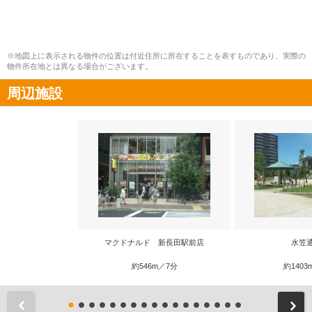
※地図上に表示される物件の位置は付近住所に所在することを表すものであり、実際の
物件所在地とは異なる場合がございます。
周辺施設
マクドナルド 新長田駅前店
水笠
約546m／7分
約1403
前