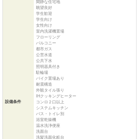
閑静な住宅地
眺望良好
学生歓迎
学生向け
女性向け
室内洗濯機置場
フローリング
バルコニー
都市ガス
公営水道
公共下水
照明器具付き
駐輪場
バイク置場あり
耐震構造
外観タイル張り
IHクッキングヒーター
設備条件
コンロ２口以上
システムキッチン
バス・トイレ別
浴室乾燥機
温水洗浄便座
洗面台
洗髪洗面化粧台