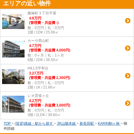
エリアの近い物件
腕塚町３丁目平屋
4.8
万
円
(管理費・共益費 -)
敷：0万円｜礼：0万円
1階 / 1DK / 25.06㎡
カーサ西山町
4.7
万
円
(管理費・共益費 4,000円)
敷：0ヶ月｜礼：1ヶ月
6階 / 2DK / 36.50㎡
HILLS平和台
3.27
万
円
(管理費・共益費 2,300円)
敷：0万円｜礼：0万円
1階 / 1K / 21.66㎡
レオ雲雀ヶ丘
4.2
万
円
(管理費・共益費 3,000円)
敷：0万円｜礼：0万円
3階 / 2LDK / 39.60㎡
TOP
>
(賃貸)路線・駅から探す
>
JR山陽本線
>
新長田駅
>
KARIN駒ヶ林
>
物
件詳細