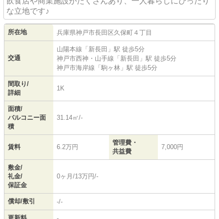
飲食店や商業施設がたくさんあり、一人暮らしにぴったり
な立地です♪
所在地
兵庫県
神戸市長田区
久保町
４丁目
山陽本線
「
新長田
」駅 徒歩5分
交通
神戸市西神・山手線
「
新長田
」駅 徒歩5分
神戸市海岸線
「
駒ヶ林
」駅 徒歩5分
間取り/
1K
詳細
面積/
バルコニー面
31.14㎡/-
積
管理費・
賃料
6.2万円
7,000円
共益費
敷金/
礼金/
0ヶ月/13万円/-
保証金
償却/敷引
-/-
更新料
-