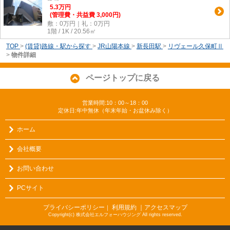
5.3
万
円
(管理費・共益費 3,000円)
敷：0万円｜礼：0万円
1階 / 1K / 20.56㎡
TOP
>
(賃貸)路線・駅から探す
>
JR山陽本線
>
新長田駅
>
リヴェール久保町Ⅱ
>
物件詳細
ページトップに戻る
営業時間:10：00～18：00
定休日:年中無休（年末年始・お盆休み除く）
ホーム
会社概要
お問い合わせ
PCサイト
プライバシーポリシー
利用規約
｜アクセスマップ
｜
Copyright(c) 株式会社エルフォーハウジング All rights reserved.