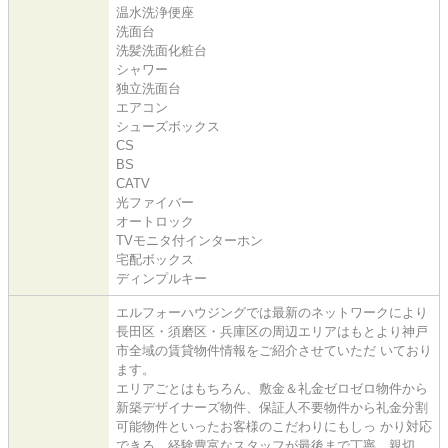
温水洗浄便座
洗面台
洗髪洗面化粧台
シャワー
独立洗面台
エアコン
シューズボックス
CS
BS
CATV
光ファイバー
オートロック
TVモニタ付インターホン
宅配ボックス
ディンプルキー
エルフォーハウジングでは最新のネットワークにより
長田区・須磨区・兵庫区の周辺エリアはもとより神戸
市全域の賃貸物件情報をご紹介させていただ いており
ます。
エリアごとはもちろん、敷金＆礼金ゼロゼロ物件から
新築デザイナーズ物件、保証人不要物件から礼金分割
可能物件といったお客様のこだわりにもしっ かり対応
できる、経験豊富なスタッフが最後まで丁寧、親切、