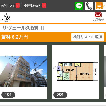
0
1
検討リスト
最近見た物件
お問合せ
リヴェール久保町Ⅱ
賃料
6.2
万円
検討リストに追加
1/21
2/21