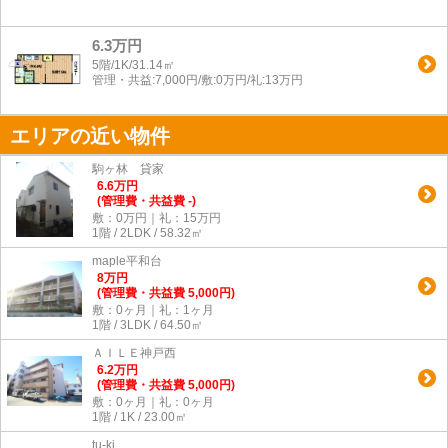
6.3万円
5階/1K/31.14㎡
管理・共益:7,000円/敷:0万円/礼:13万円
エリアの近い物件
駒ヶ林 貸家
6.6
万
円
(管理費・共益費 -)
敷：0万円｜礼：15万円
1階 / 2LDK / 58.32㎡
maple平和台
8
万
円
(管理費・共益費 5,000円)
敷：0ヶ月｜礼：1ヶ月
1階 / 3LDK / 64.50㎡
ＡＩＬＥ神戸西
6.2
万
円
(管理費・共益費 5,000円)
敷：0ヶ月｜礼：0ヶ月
1階 / 1K / 23.00㎡
tu-ki