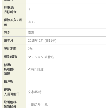
駐車場/
-/-
月額料金
保険加入 / 料
有 / -
金
向き
南東
築年月
2015年 2月 (築11年)
契約期間
2年
種別/構造
マンション/鉄骨造
部屋/
所在階/
-/3階/5階建
階建
総戸数
-
現況/
空家/即時
入居可能日
取引態様/
一般媒介/一般
賃貸区分