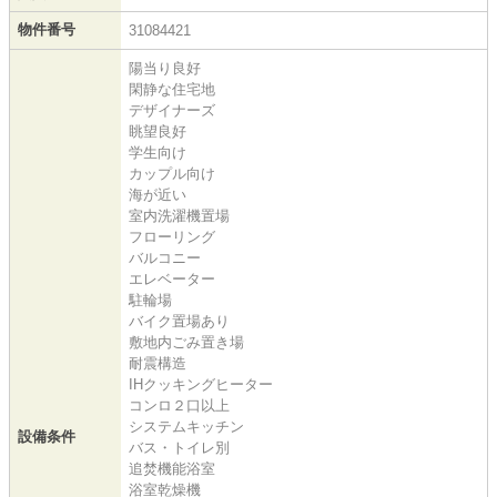
物件番号
31084421
陽当り良好
閑静な住宅地
デザイナーズ
眺望良好
学生向け
カップル向け
海が近い
室内洗濯機置場
フローリング
バルコニー
エレベーター
駐輪場
バイク置場あり
敷地内ごみ置き場
耐震構造
IHクッキングヒーター
コンロ２口以上
システムキッチン
設備条件
バス・トイレ別
追焚機能浴室
浴室乾燥機