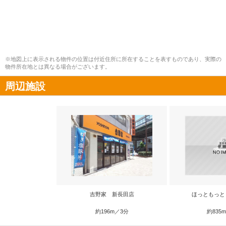
※地図上に表示される物件の位置は付近住所に所在することを表すものであり、実際の
物件所在地とは異なる場合がございます。
周辺施設
吉野家 新長田店
ほっともっと
約196m／3分
約835