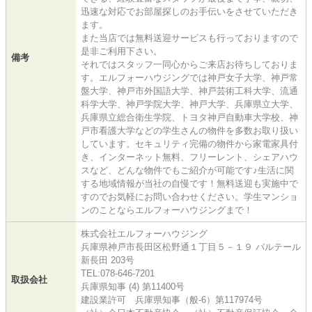
迅速な対応でお部屋探しのお手伝いをさせていただき
ます。
また当店では無料送迎サービスも行っておりますので
是非ご利用下さい。
備考
それではスタッフ一同心からご来店お待ちしておりま
す。エルフォーハウジングでは神戸女子大学、神戸常
盤大学、神戸市外国語大学、神戸芸術工科大学、流通
科学大学、神戸学院大学、神戸大学、兵庫県立大学、
兵庫県立総合衛生学院、トヨタ神戸自動車大学校、神
戸市看護大学などの学生さんの物件を多数お取り扱い
しています。セキュリティ完備の物件から家電家具付
き、インターネット無料、フリーレント、シェアハウ
スなど、どんな物件でもご紹介が可能です♪生活に関
する地域情報が当社の自慢です！無料送迎も実施中で
すのでお気軽にお問い合わせください。学生マンショ
ンのことならエルフォーハウジングまで！
株式会社エルフォーハウジング
兵庫県神戸市長田区松野通１丁目５－１９ パルテール
新長田 203号
TEL:078-646-7201
取扱会社
兵庫県知事 (4) 第11400号
建設業許可 兵庫県知事（般-6）第117974号