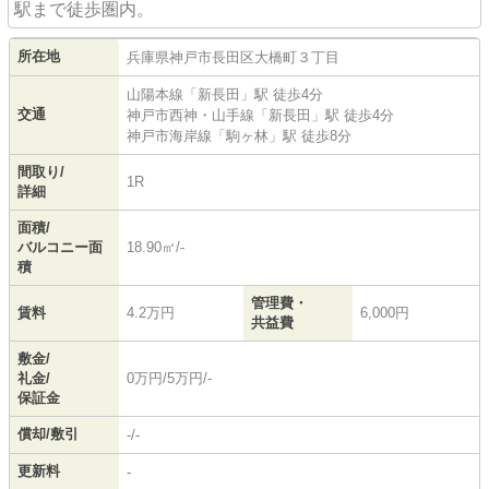
駅まで徒歩圏内。
所在地
兵庫県
神戸市長田区
大橋町
３丁目
山陽本線
「
新長田
」駅 徒歩4分
交通
神戸市西神・山手線
「
新長田
」駅 徒歩4分
神戸市海岸線
「
駒ヶ林
」駅 徒歩8分
間取り/
1R
詳細
面積/
バルコニー面
18.90㎡/-
積
管理費・
賃料
4.2万円
6,000円
共益費
敷金/
礼金/
0万円/5万円/-
保証金
償却/敷引
-/-
更新料
-