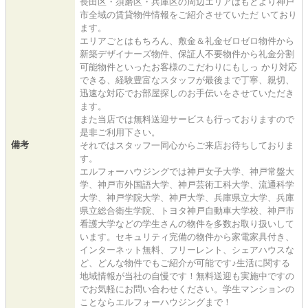
長田区・須磨区・兵庫区の周辺エリアはもとより神戸
市全域の賃貸物件情報をご紹介させていただ いており
ます。
エリアごとはもちろん、敷金＆礼金ゼロゼロ物件から
新築デザイナーズ物件、保証人不要物件から礼金分割
可能物件といったお客様のこだわりにもしっ かり対応
できる、経験豊富なスタッフが最後まで丁寧、親切、
迅速な対応でお部屋探しのお手伝いをさせていただき
ます。
また当店では無料送迎サービスも行っておりますので
是非ご利用下さい。
備考
それではスタッフ一同心からご来店お待ちしておりま
す。
エルフォーハウジングでは神戸女子大学、神戸常盤大
学、神戸市外国語大学、神戸芸術工科大学、流通科学
大学、神戸学院大学、神戸大学、兵庫県立大学、兵庫
県立総合衛生学院、トヨタ神戸自動車大学校、神戸市
看護大学などの学生さんの物件を多数お取り扱いして
います。セキュリティ完備の物件から家電家具付き、
インターネット無料、フリーレント、シェアハウスな
ど、どんな物件でもご紹介が可能です♪生活に関する
地域情報が当社の自慢です！無料送迎も実施中ですの
でお気軽にお問い合わせください。学生マンションの
ことならエルフォーハウジングまで！