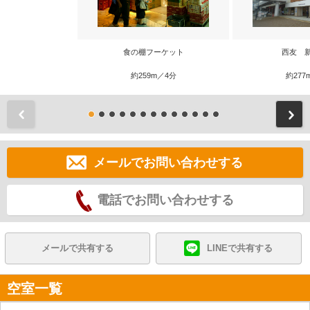
食の棚フーケット
西友 
約259m／4分
約277
前
メールでお問い合わせする
電話でお問い合わせする
メールで共有する
LINEで共有する
空室一覧