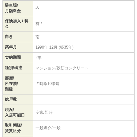
駐車場/
-/-
月額料金
保険加入 / 料
有 / -
金
向き
南
築年月
1990年 12月 (築35年)
契約期間
2年
種別/構造
マンション/鉄筋コンクリート
部屋/
所在階/
-/10階/10階建
階建
総戸数
-
現況/
空家/即時
入居可能日
取引態様/
一般媒介/一般
賃貸区分