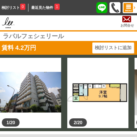
0
1
検討リスト
最近見た物件
お問合せ
ラパルフェシェリール
賃料
4.2
万円
検討リストに追加
1/20
2/20