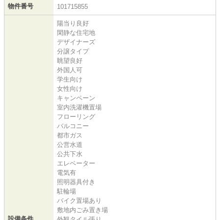
物件番号
101715855
陽当り良好
閑静な住宅地
デザイナーズ
分譲タイプ
眺望良好
外国人可
学生向け
女性向け
キャンペーン
室内洗濯機置場
フローリング
バルコニー
都市ガス
公営水道
公共下水
エレベーター
電気有
照明器具付き
駐輪場
バイク置場あり
敷地内ごみ置き場
設備条件
外観タイル張り