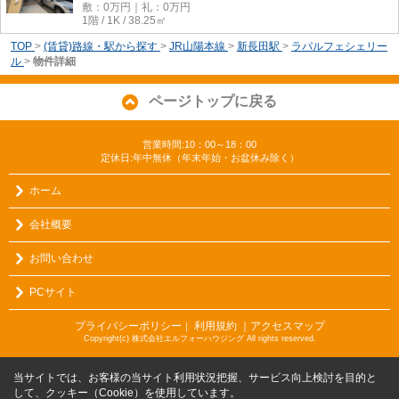
敷：0万円｜礼：0万円
1階 / 1K / 38.25㎡
TOP
>
(賃貸)路線・駅から探す
>
JR山陽本線
>
新長田駅
>
ラパルフェシェリー
ル
>
物件詳細
ページトップに戻る
営業時間:10：00～18：00
定休日:年中無休（年末年始・お盆休み除く）
ホーム
会社概要
お問い合わせ
PCサイト
プライバシーポリシー
利用規約
｜アクセスマップ
｜
Copyright(c) 株式会社エルフォーハウジング All rights reserved.
当サイトでは、お客様の当サイト利用状況把握、サービス向上検討を目的と
して、クッキー（Cookie）を使用しています。