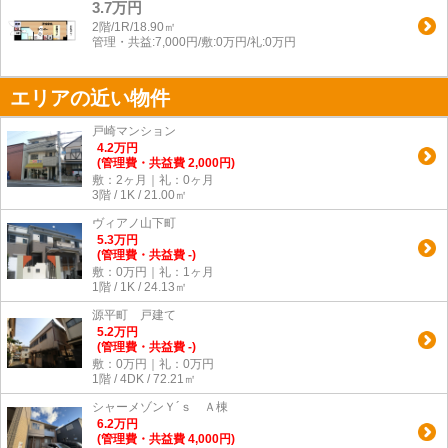
3.7万円
2階/1R/18.90㎡
管理・共益:7,000円/敷:0万円/礼:0万円
エリアの近い物件
戸崎マンション
4.2
万
円
(管理費・共益費 2,000円)
敷：2ヶ月｜礼：0ヶ月
3階 / 1K / 21.00㎡
ヴィアノ山下町
5.3
万
円
(管理費・共益費 -)
敷：0万円｜礼：1ヶ月
1階 / 1K / 24.13㎡
源平町 戸建て
5.2
万
円
(管理費・共益費 -)
敷：0万円｜礼：0万円
1階 / 4DK / 72.21㎡
シャーメゾンＹ´ｓ Ａ棟
6.2
万
円
(管理費・共益費 4,000円)