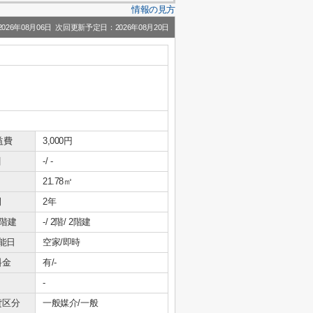
情報の見方
26年08月06日 次回更新予定日：2026年08月20日
益費
3,000円
引
-/ -
21.78㎡
間
2年
/階建
-/ 2階/ 2階建
能日
空家/即時
料金
有/-
-
貸区分
一般媒介/一般