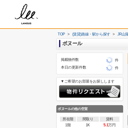
TOP
>
(賃貸)路線・駅から探す
>
JR山
ボヌール
掲載物件数
件
本日の更新件数
件
▼ご希望のお部屋をお探しします
ボヌール
の他の空室
所在階
間取り
賃料
1階
1K
5.1
万円