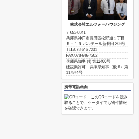
株式会社エルフォーハウジング
〒653-0841
兵庫県神戸市長田区松野通１丁目
５－１９ パルテール新長田 203号
TEL/078-646-7201
FAX/078-646-7202
兵庫県知事 (4) 第11400号
建設業許可 兵庫県知事（般-6）第
117974号
携帯電話画面
このQRコードを読み
取ることで、ケータイでも物件情報
を確認できます。