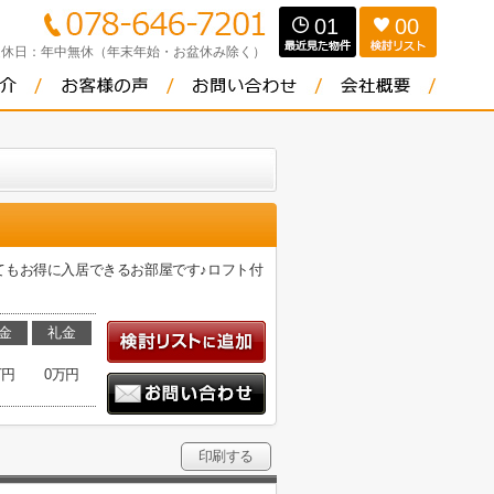
01
00
定休日：
年中無休（年末年始・お盆休み除く）
てもお得に入居できるお部屋です♪ロフト付
金
礼金
万円
0万円
印刷する