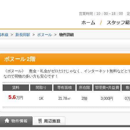
営業時間：
10：00～18：00
陽本線
>
新長田駅
>
ボヌール
>
物件詳細
ボヌール 2階
《ボヌール》 敷金・礼金がゼロだけじゃなく、インターネット無料などと
なので荷物の多い方も安心です！
賃料
間取り
専有面積
所在階
管理費+共益費
敷
5.6
万円
1K
21.78㎡
2階
3,000円
0