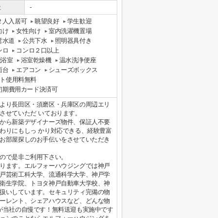
社
-
２人入居可
眺望良好
学生歓迎
向け
女性向け
室内洗濯機置場
営水道
公共下水
照明器具付き
ンロ
コンロ２口以上
能浴室
浴室乾燥機
温水洗浄便座
面台
エアコン
シューズボックス
ト使用料無料
初期費用カード決済可
より長田区・須磨区・兵庫区の周辺エリ
させていただ いております。
から新築デザイナーズ物件、保証人不要
わりにもしっ かり対応できる、経験豊富
お部屋探しのお手伝いをさせていただき
ので是非ご利用下さい。
ります。エルフォーハウジングでは神戸
戸芸術工科大学、流通科学大学、神戸学
衛生学院、トヨタ神戸自動車大学校、神
扱いしています。セキュリティ完備の物
ーレント、シェアハウスなど、どんな物
が当社の自慢です！無料送迎も実施中です