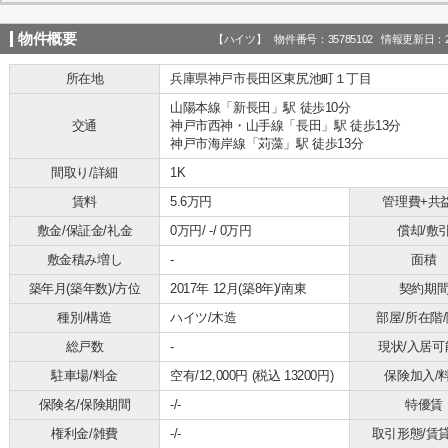
物件概要
【ハイツ】 物件番号：35785102 情報更新日：20
所在地
兵庫県神戸市長田区東尻池町１丁目
山陽本線「新長田」駅 徒歩10分
交通
神戸市西神・山手線「長田」駅 徒歩13分
神戸市海岸線「苅藻」駅 徒歩13分
間取り/詳細
1K
賃料
5.6万円
管理費+共
敷金/保証金/礼金
0万円/ -/ 0万円
償却/敷
敷金積み増し
-
面積
築年月(築年数)/方位
2017年 12月(築8年)/南東
契約期
種別/構造
ハイツ/木造
部屋/所在階
総戸数
-
現状/入居可
駐車場/料金
空有/12,000円 (税込 13200円)
保険加入/
保険名/保険期間
-/-
特優賃
権利金/雑費
-/-
取引形態/賃