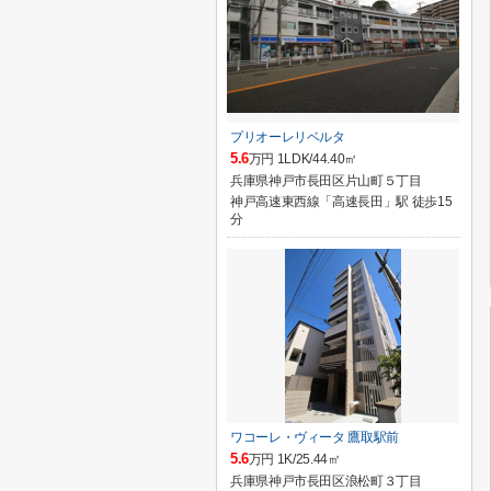
プリオーレリベルタ
5.6
万円 1LDK/44.40㎡
兵庫県神戸市長田区片山町５丁目
神戸高速東西線「高速長田」駅 徒歩15
分
ワコーレ・ヴィータ 鷹取駅前
5.6
万円 1K/25.44㎡
兵庫県神戸市長田区浪松町３丁目