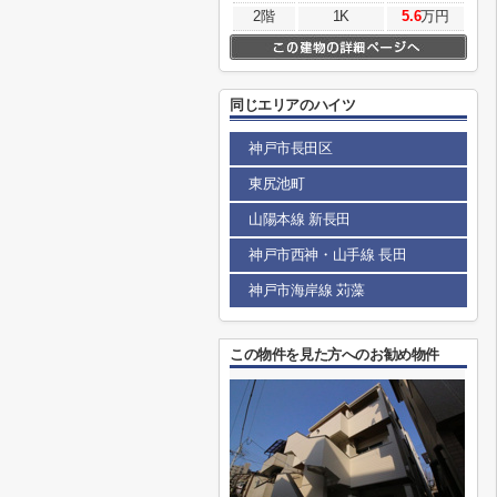
2階
1K
5.6
万円
同じエリアのハイツ
神戸市長田区
東尻池町
山陽本線 新長田
神戸市西神・山手線 長田
神戸市海岸線 苅藻
この物件を見た方へのお勧め物件