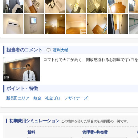
担当者のコメント
渡利大輔
ロフト付で天井が高く、開放感溢れるお部屋です♪白を
ポイント・特徴
新長田エリア
敷金
礼金ゼロ
デザイナーズ
初期費用シミュレーション
この物件を借りた場合の初期費用の一例です。
賃料
管理費+共益費