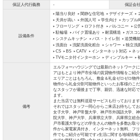
保証人代行義務
-
保証会
陽当り良好
閑静な住宅地
デザイナーズ
天井が高い
外国人可
学生向け
カップル
フローリング
ロフト付き
バルコニー
公
駐輪場
バイク置場あり
耐震構造
ガスコ
設備条件
システムキッチン
バス・トイレ別
追焚機
洗面台
洗髪洗面化粧台
シャワー
独立洗
CS
BS
CATV
インターネット対応
ネッ
TVモニタ付インターホン
ディンプルキー
エルフォーハウジングでは最新のネットワークに
アはもとより神戸市全域の賃貸物件情報をご紹介
エリアごとはもちろん、敷金＆礼金ゼロゼロ物件
物件から礼金分割可能物件といったお客様のこだ
なスタッフが最後まで丁寧、親切、迅速な対応で
ます。
また当店では無料送迎サービスも行っております
備考
それではスタッフ一同心からご来店お待ちしてお
女子大学、神戸常盤大学、神戸市外国語大学、神
院大学、神戸大学、兵庫県立大学、兵庫県立総合
戸市看護大学などの学生さんの物件を多数お取り
件から家電家具付き、インターネット無料、フリ
件でもご紹介が可能です♪生活に関する地域情報