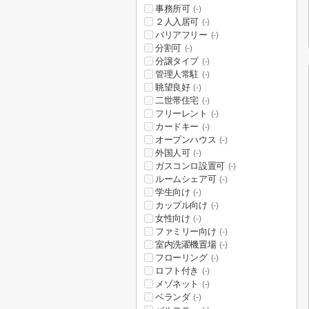
事務所可
(-)
２人入居可
(-)
バリアフリー
(-)
分割可
(-)
分譲タイプ
(-)
管理人常駐
(-)
眺望良好
(-)
二世帯住宅
(-)
フリーレント
(-)
カードキー
(-)
オープンハウス
(-)
外国人可
(-)
ガスコンロ設置可
(-)
ルームシェア可
(-)
学生向け
(-)
カップル向け
(-)
女性向け
(-)
ファミリー向け
(-)
室内洗濯機置場
(-)
フローリング
(-)
ロフト付き
(-)
メゾネット
(-)
ベランダ
(-)