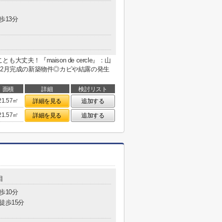
歩13分
丈夫！『maison de cercle』：山
12月完成の新築物件◎カビや結露の発生
面積
詳細
検討リスト
21.57㎡
詳細を見る
追加する
21.57㎡
詳細を見る
追加する
目
歩10分
徒歩15分