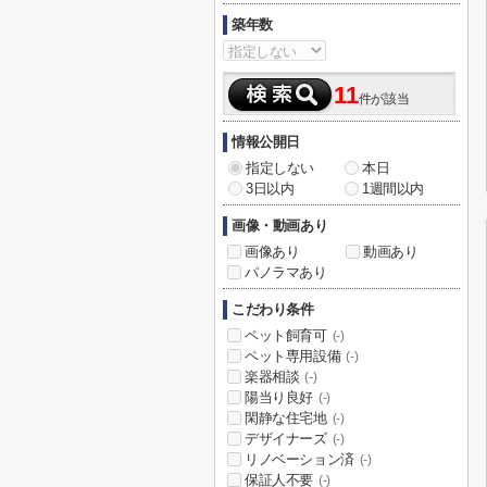
築年数
11
件が該当
情報公開日
指定しない
本日
3日以内
1週間以内
画像・動画あり
画像あり
動画あり
パノラマあり
こだわり条件
ペット飼育可
(-)
ペット専用設備
(-)
楽器相談
(-)
陽当り良好
(-)
閑静な住宅地
(-)
デザイナーズ
(-)
リノベーション済
(-)
保証人不要
(-)