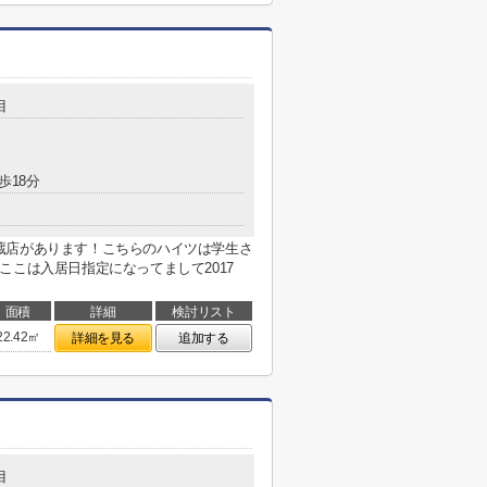
目
歩18分
蔵店があります！こちらのハイツは学生さ
ここは入居日指定になってまして2017
面積
詳細
検討リスト
22.42㎡
詳細を見る
追加する
目