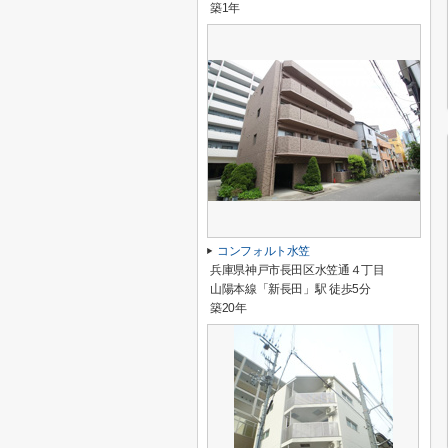
築1年
コンフォルト水笠
兵庫県神戸市長田区水笠通４丁目
山陽本線「新長田」駅 徒歩5分
築20年