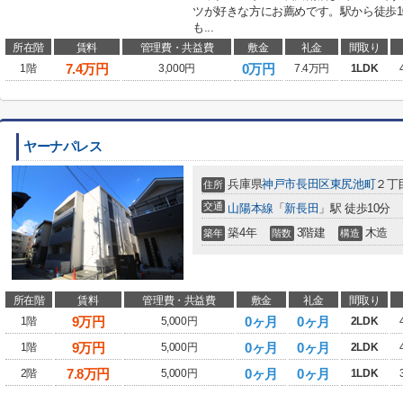
ツが好きな方にお薦めです。駅から徒歩1
も...
所在階
賃料
管理費・共益費
敷金
礼金
間取り
7.4
万円
0万円
1階
3,000円
7.4万円
1LDK
ヤーナパレス
兵庫県
神戸市長田区
東尻池町
２丁
住所
交通
山陽本線
「
新長田
」駅 徒歩10分
築4年
3階建
木造
築年
階数
構造
所在階
賃料
管理費・共益費
敷金
礼金
間取り
9
万円
0ヶ月
0ヶ月
1階
5,000円
2LDK
9
万円
0ヶ月
0ヶ月
1階
5,000円
2LDK
7.8
万円
0ヶ月
0ヶ月
2階
5,000円
1LDK