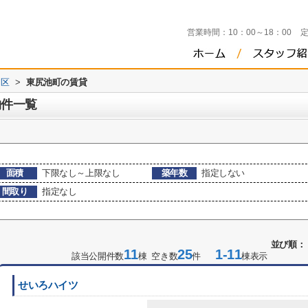
営業時間：
10：00～18：00
田区
>
東尻池町の賃貸
物件一覧
面積
下限なし～上限なし
築年数
指定しない
間取り
指定なし
並び順：
11
25
1-11
該当公開件数
棟 空き数
件
棟表示
せいろハイツ