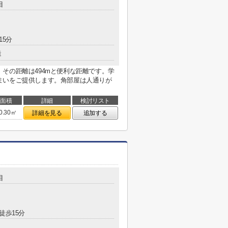
目
15分
造
その距離は494mと便利な距離です。学
まいをご提供します。角部屋は人通りが
面積
詳細
検討リスト
0.30㎡
詳細を見る
追加する
目
徒歩15分