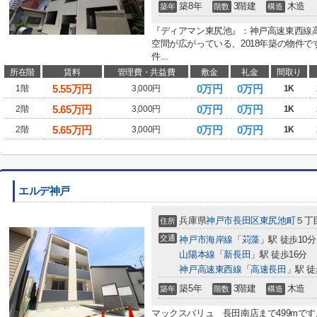
築8年
3階建
木造
築年
階数
構造
『ディアマン東尻池』：神戸高速東西線
空間が広がっている、2018年築の物件
件...
所在階
賃料
管理費・共益費
敷金
礼金
間取り
5.55
万円
0万円
0万円
1階
3,000円
1K
5.65
万円
0万円
0万円
2階
3,000円
1K
5.65
万円
0万円
0万円
2階
3,000円
1K
エルデ神戸
兵庫県
神戸市長田区
東尻池町
５丁
住所
交通
神戸市海岸線
「
苅藻
」駅 徒歩10分
山陽本線
「
新長田
」駅 徒歩16分
神戸高速東西線
「
高速長田
」駅 徒
築5年
3階建
木造
築年
階数
構造
マックスバリュ 長田南店まで499mで