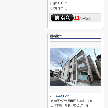
南向き
(-)
角部屋
(-)
11
件が該当
新着物件
F Laxa SEAM
兵庫県神戸市長田区本庄町７丁目
山陽本線「鷹取」駅 徒歩10分