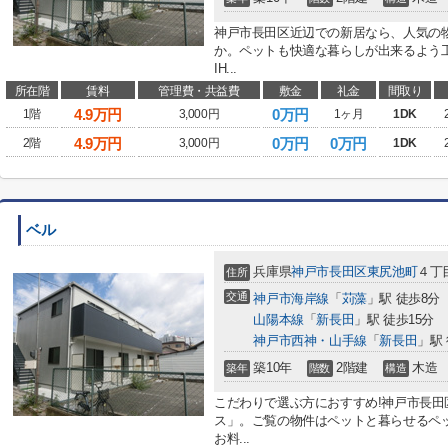
神戸市長田区近辺での新居なら、人気の
か。ペットも快適な暮らしが出来るよう
IH...
所在階
賃料
管理費・共益費
敷金
礼金
間取り
4.9
万円
0万円
1階
3,000円
1ヶ月
1DK
4.9
万円
0万円
0万円
2階
3,000円
1DK
ベル
兵庫県
神戸市長田区
東尻池町
４丁
住所
交通
神戸市海岸線
「
苅藻
」駅 徒歩8分
山陽本線
「
新長田
」駅 徒歩15分
神戸市西神・山手線
「
新長田
」駅 
築10年
2階建
木造
築年
階数
構造
こだわりで選ぶ方におすすめ!神戸市長
ス」。ご覧の物件はペットと暮らせるペ
お料...