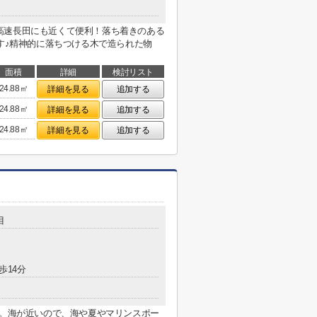
高速長田にも近くて便利！落ち着きのある
です♪精神的に落ちつける木で造られた物
面積
詳細
検討リスト
24.88㎡
詳細を見る
追加する
24.88㎡
詳細を見る
追加する
24.88㎡
詳細を見る
追加する
目
歩14分
す。海が近いので、海や夏やマリンスポー