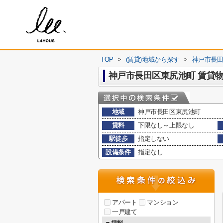
TOP
>
(賃貸)地域から探す
>
神戸市長
神戸市長田区東尻池町 賃貸
地域
神戸市長田区東尻池町
賃料
下限なし～上限なし
駅徒歩
指定しない
設備条件
指定なし
アパート
マンション
一戸建て