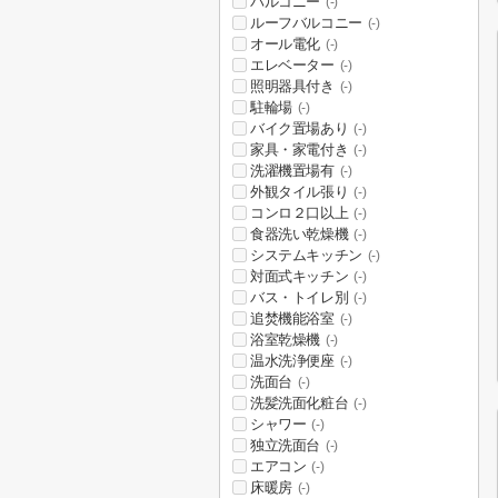
バルコニー
(-)
ルーフバルコニー
(-)
オール電化
(-)
エレベーター
(-)
照明器具付き
(-)
駐輪場
(-)
バイク置場あり
(-)
家具・家電付き
(-)
洗濯機置場有
(-)
外観タイル張り
(-)
コンロ２口以上
(-)
食器洗い乾燥機
(-)
システムキッチン
(-)
対面式キッチン
(-)
バス・トイレ別
(-)
追焚機能浴室
(-)
浴室乾燥機
(-)
温水洗浄便座
(-)
洗面台
(-)
洗髪洗面化粧台
(-)
シャワー
(-)
独立洗面台
(-)
エアコン
(-)
床暖房
(-)