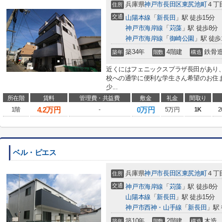
兵庫県
神戸市長田区
東尻池町
４丁
住所
交通
山陽本線
「
新長田
」駅 徒歩15分
神戸市海岸線
「
苅藻
」駅 徒歩8分
神戸市海岸線
「
御崎公園
」駅 徒歩
築34年
4階建
鉄骨
築年
階数
構造
近くにはフェニックスプラザ長田があり、
校への通学に便利な学生さん希望のお住
少...
所在階
賃料
管理費・共益費
敷金
礼金
間取り
4.2
万円
0万円
1階
-
5万円
1K
2
ベル・ピエス
兵庫県
神戸市長田区
東尻池町
４丁
住所
交通
神戸市海岸線
「
苅藻
」駅 徒歩8分
山陽本線
「
新長田
」駅 徒歩15分
神戸市西神・山手線
「
新長田
」駅 
築10年
2階建
木造
築年
階数
構造