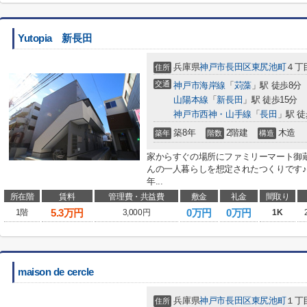
Yutopia 新長田
兵庫県
神戸市長田区
東尻池町
４丁
住所
交通
神戸市海岸線
「
苅藻
」駅 徒歩8分
山陽本線
「
新長田
」駅 徒歩15分
神戸市西神・山手線
「
長田
」駅 徒
築8年
2階建
木造
築年
階数
構造
家からすぐの場所にファミリーマート御
んの一人暮らしを想定されたつくりです♪
年...
所在階
賃料
管理費・共益費
敷金
礼金
間取り
5.3
万円
0万円
0万円
1階
3,000円
1K
maison de cercle
兵庫県
神戸市長田区
東尻池町
１丁
住所