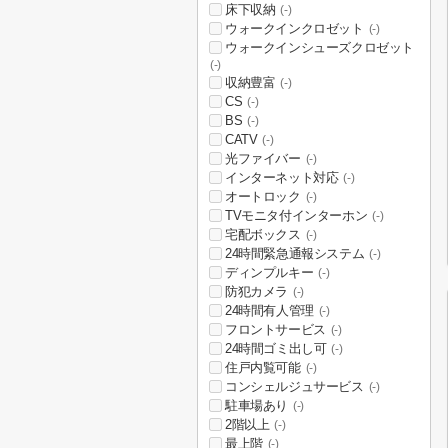
床下収納
(-)
ウォークインクロゼット
(-)
ウォークインシューズクロゼット
(-)
収納豊富
(-)
CS
(-)
BS
(-)
CATV
(-)
光ファイバー
(-)
インターネット対応
(-)
オートロック
(-)
TVモニタ付インターホン
(-)
宅配ボックス
(-)
24時間緊急通報システム
(-)
ディンプルキー
(-)
防犯カメラ
(-)
24時間有人管理
(-)
フロントサービス
(-)
24時間ゴミ出し可
(-)
住戸内覧可能
(-)
コンシェルジュサービス
(-)
駐車場あり
(-)
2階以上
(-)
最上階
(-)