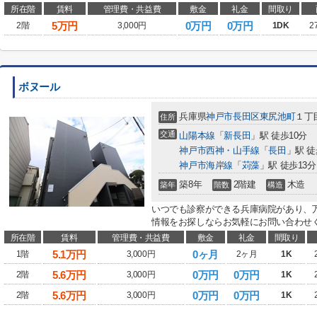
所在階
賃料
管理費・共益費
敷金
礼金
間取り
5
万円
0万円
0万円
2階
3,000円
1DK
2
ボヌール
兵庫県
神戸市長田区
東尻池町
１丁
住所
交通
山陽本線
「
新長田
」駅 徒歩10分
神戸市西神・山手線
「
長田
」駅 徒
神戸市海岸線
「
苅藻
」駅 徒歩13分
築8年
2階建
木造
築年
階数
構造
いつでも診察ができる兵庫病院があり、
情報をお探しならお気軽にお問い合わせく
所在階
賃料
管理費・共益費
敷金
礼金
間取り
5.1
万円
0ヶ月
1階
3,000円
2ヶ月
1K
5.6
万円
0万円
0万円
2階
3,000円
1K
5.6
万円
0万円
0万円
2階
3,000円
1K