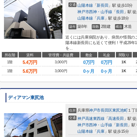
交通
山陽本線
「
新長田
」駅 徒歩10分
神戸市西神・山手線
「
長田
」駅 徒
山陽本線
「
兵庫
」駅 徒歩18分
築8年
2階建
木造
築年
階数
構造
近くには兵庫病院があり、病気や怪我のことも大
陽本線新長田にも近くて便利！平成29年
を...
所在階
賃料
管理費・共益費
敷金
礼金
間取り
5.4
万円
0万円
0万円
1階
3,000円
1K
5.6
万円
0ヶ月
0ヶ月
1階
3,000円
1K
ディアマン東尻池
兵庫県
神戸市長田区
東尻池町
１丁
住所
交通
神戸高速東西線
「
高速長田
」駅 徒
神戸市西神・山手線
「
新長田
」駅 
山陽本線
「
兵庫
」駅 徒歩15分