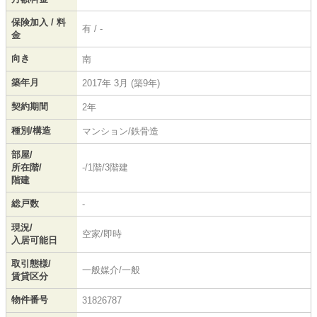
保険加入 / 料
有 / -
金
向き
南
築年月
2017年 3月 (築9年)
契約期間
2年
種別/構造
マンション/鉄骨造
部屋/
所在階/
-/1階/3階建
階建
総戸数
-
現況/
空家/即時
入居可能日
取引態様/
一般媒介/一般
賃貸区分
物件番号
31826787