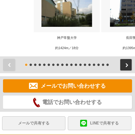
神戸常盤大学
長田
約1424m／18分
約1395
前
メールでお問い合わせする
電話でお問い合わせする
メールで共有する
LINEで共有する