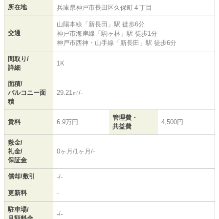
所在地
兵庫県
神戸市長田区
久保町
４丁目
山陽本線
「
新長田
」駅 徒歩6分
交通
神戸市海岸線
「
駒ヶ林
」駅 徒歩1分
神戸市西神・山手線
「
新長田
」駅 徒歩6分
間取り/
1K
詳細
面積/
バルコニー面
29.21㎡/-
積
管理費・
賃料
6.9万円
4,500円
共益費
敷金/
礼金/
0ヶ月/1ヶ月/-
保証金
償却/敷引
-/-
更新料
-
駐車場/
-/-
月額料金