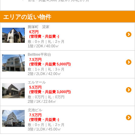
管理・共益:4,500円/敷:0ヶ月/礼:1ヶ月
エリアの近い物件
腕塚町 貸家
6
万
円
(管理費・共益費 -)
敷：0ヶ月｜礼：2ヶ月
1階 / 2DK / 40.00㎡
Belltree平和台
7.5
万
円
(管理費・共益費 5,000円)
敷：1ヶ月｜礼：3ヶ月
2階 / 2LDK / 42.00㎡
エルマール
5.5
万
円
(管理費・共益費 3,000円)
敷：0万円｜礼：0万円
2階 / 1K / 22.64㎡
北池ビル
7.5
万
円
(管理費・共益費 -)
敷：0ヶ月｜礼：2ヶ月
3階 / 1LDK / 45.00㎡