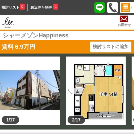
0
1
検討リスト
最近見た物件
お問合せ
シャーメゾンHappiness
賃料
6.9
万円
検討リストに追加
1/17
2/17