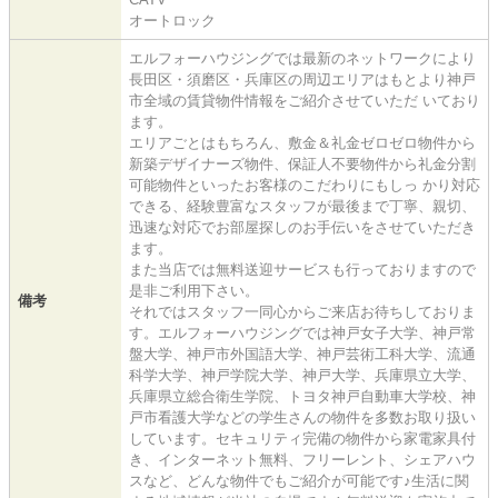
オートロック
エルフォーハウジングでは最新のネットワークにより
長田区・須磨区・兵庫区の周辺エリアはもとより神戸
市全域の賃貸物件情報をご紹介させていただ いており
ます。
エリアごとはもちろん、敷金＆礼金ゼロゼロ物件から
新築デザイナーズ物件、保証人不要物件から礼金分割
可能物件といったお客様のこだわりにもしっ かり対応
できる、経験豊富なスタッフが最後まで丁寧、親切、
迅速な対応でお部屋探しのお手伝いをさせていただき
ます。
また当店では無料送迎サービスも行っておりますので
是非ご利用下さい。
備考
それではスタッフ一同心からご来店お待ちしておりま
す。エルフォーハウジングでは神戸女子大学、神戸常
盤大学、神戸市外国語大学、神戸芸術工科大学、流通
科学大学、神戸学院大学、神戸大学、兵庫県立大学、
兵庫県立総合衛生学院、トヨタ神戸自動車大学校、神
戸市看護大学などの学生さんの物件を多数お取り扱い
しています。セキュリティ完備の物件から家電家具付
き、インターネット無料、フリーレント、シェアハウ
スなど、どんな物件でもご紹介が可能です♪生活に関