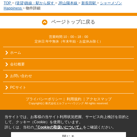
TOP
>
(賃貸)路線・駅から探す
>
JR山陽本線
>
新長田駅
>
シャーメゾン
Happiness
>
物件詳細
ページトップに戻る
営業時間:10：00～18：00
定休日:年中無休（年末年始・お盆休み除く）
ホーム
会社概要
お問い合わせ
PCサイト
プライバシーポリシー
利用規約
｜アクセスマップ
｜
Copyright(c) 株式会社エルフォーハウジング All rights reserved.
当サイトでは、お客様の当サイト利用状況把握、サービス向上検討を目的と
して、クッキー（Cookie）を使用しています。
詳しくは、当社の
「Cookieの取扱いについて」
をご確認ください。
閉じる