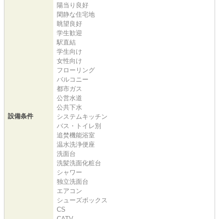
陽当り良好
閑静な住宅地
眺望良好
学生歓迎
駅直結
学生向け
女性向け
フローリング
バルコニー
都市ガス
公営水道
公共下水
設備条件
システムキッチン
バス・トイレ別
追焚機能浴室
温水洗浄便座
洗面台
洗髪洗面化粧台
シャワー
独立洗面台
エアコン
シューズボックス
CS
CATV