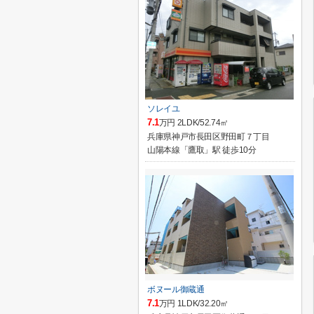
ソレイユ
7.1
万円 2LDK/52.74㎡
兵庫県神戸市長田区野田町７丁目
山陽本線「鷹取」駅 徒歩10分
ボヌール御蔵通
7.1
万円 1LDK/32.20㎡