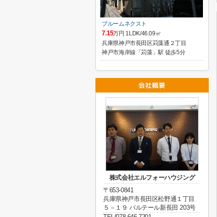
ブルームネクスト
7.15
万円 1LDK/46.09㎡
兵庫県神戸市長田区苅藻通２丁目
神戸市海岸線「苅藻」駅 徒歩5分
株式会社エルフォーハウジング
〒653-0841
兵庫県神戸市長田区松野通１丁目
５－１９ パルテール新長田 203号
TEL/078-646-7201