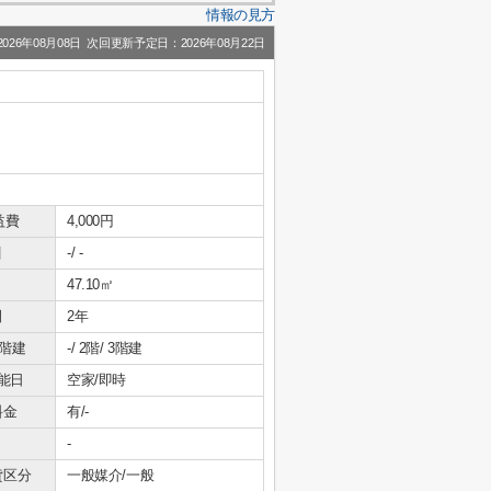
情報の見方
26年08月08日 次回更新予定日：2026年08月22日
益費
4,000円
引
-/ -
47.10㎡
間
2年
/階建
-/ 2階/ 3階建
能日
空家/即時
料金
有/-
-
貸区分
一般媒介/一般