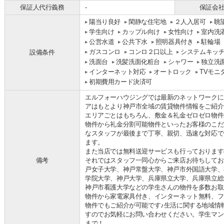
保証人代行義務
-
保証会
陽当り良好
閑静な住宅地
２人入居可
眺
学生向け
カップル向け
女性向け
室内洗
公営水道
公共下水
照明器具付き
駐輪場
ガスコンロ
コンロ２口以上
システムキッ
設備条件
洗面台
洗髪洗面化粧台
シャワー
独立洗
インターネット対応
オートロック
TVモニ
初期費用カード決済可
エルフォーハウジングでは最新のネットワークに
アはもとより神戸市全域の賃貸物件情報をご紹介
エリアごとはもちろん、敷金＆礼金ゼロゼロ物件
物件から礼金分割可能物件といったお客様のこだ
なスタッフが最後まで丁寧、親切、迅速な対応で
ます。
また当店では無料送迎サービスも行っております
備考
それではスタッフ一同心からご来店お待ちしてお
戸女子大学、神戸常盤大学、神戸市外国語大学、
学院大学、神戸大学、兵庫県立大学、兵庫県立総
神戸市看護大学などの学生さんの物件を多数お取
物件から家電家具付き、インターネット無料、フ
物件でもご紹介が可能です♪生活に関する地域情
すのでお気軽にお問い合わせください。学生マン
まで！