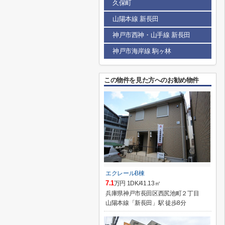
久保町
山陽本線 新長田
神戸市西神・山手線 新長田
神戸市海岸線 駒ヶ林
この物件を見た方へのお勧め物件
エクレールB棟
7.1
万円 1DK/41.13㎡
兵庫県神戸市長田区西尻池町２丁目
山陽本線「新長田」駅 徒歩8分