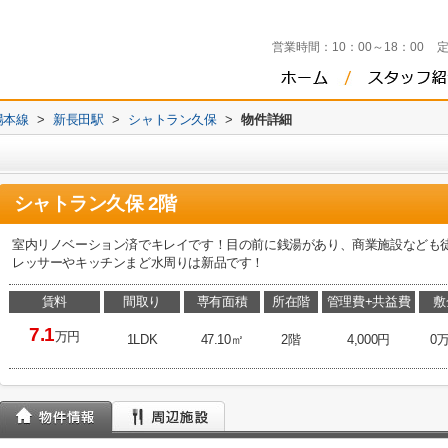
営業時間：
10：00～18：00
陽本線
>
新長田駅
>
シャトラン久保
>
物件詳細
シャトラン久保 2階
室内リノベーション済でキレイです！目の前に銭湯があり、商業施設なども
レッサーやキッチンまど水周りは新品です！
賃料
間取り
専有面積
所在階
管理費+共益費
敷
7.1
万円
1LDK
47.10㎡
2階
4,000円
0