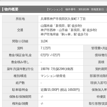
物件概要
【マンション】 物件番号：30518189 情報更新日：20
所在地
兵庫県神戸市長田区久保町７丁目
山陽本線「新長田」駅 徒歩8分
交通
神戸市西神・山手線「新長田」駅 徒歩8分
神戸市海岸線「駒ヶ林」駅 徒歩7分
間取り/詳細
1LDK
賃料
7.1万円
管理費+共
敷金/保証金/礼金
0万円/ -/ 0万円
償却/敷
敷金積み増し
-
面積
築年月(築年数)/方位
1997年 7月(築29年)/南西
契約期
種別/構造
マンション/鉄骨造
部屋/所在階
総戸数
-
現状/入居可
駐車場/料金
近隣/15,000円 (税込 16500円)
保険加入/
保険名/保険期間
-/-
特優賃
権利金/雑費
-/-
取引形態/賃