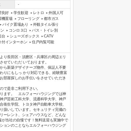
社
-
望良好
学生歓迎
レトロ
外国人可
濯機置場
フローリング
都市ガス
バイク置場あり
外観タイル張り
チン
コンロ３口
バス・トイレ別
面台
シューズボックス
CATV
タ付インターホン
住戸内覧可能
より長田区・須磨区・兵庫区の周辺エリ
させていただ いております。
から新築デザイナーズ物件、保証人不要
わりにもしっ かり対応できる、経験豊富
お部屋探しのお手伝いをさせていただき
ので是非ご利用下さい。
ります。 エルフォーハウジングでは神
神戸芸術工科大学、流通科学大学、神戸
合衛生学院、トヨタ神戸自動車大学校、
り扱いしています。セキュリティ完備の
リーレント、シェアハウスなど、どんな
報が当社の自慢です！無料送迎も実施中で
ションのことならエルフォーハウジング