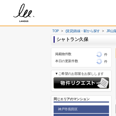
TOP
>
(賃貸)路線・駅から探す
>
JR山
シャトラン久保
掲載物件数
件
本日の更新件数
件
▼ご希望のお部屋をお探しします
同じエリアのマンション
神戸市長田区