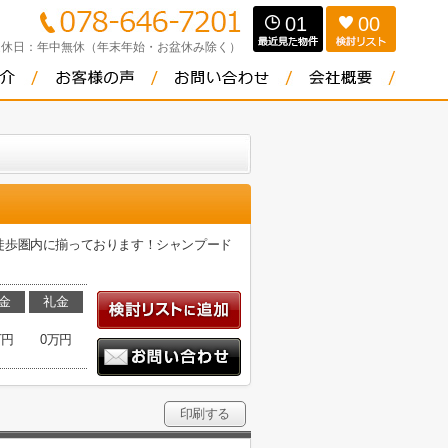
01
00
定休日：
年中無休（年末年始・お盆休み除く）
徒歩圏内に揃っております！シャンプード
金
礼金
万円
0万円
印刷する