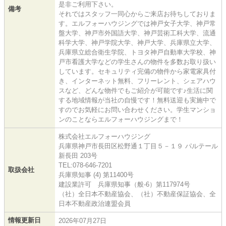
是非ご利用下さい。
備考
それではスタッフ一同心からご来店お待ちしておりま
す。エルフォーハウジングでは神戸女子大学、神戸常
盤大学、神戸市外国語大学、神戸芸術工科大学、流通
科学大学、神戸学院大学、神戸大学、兵庫県立大学、
兵庫県立総合衛生学院、トヨタ神戸自動車大学校、神
戸市看護大学などの学生さんの物件を多数お取り扱い
しています。セキュリティ完備の物件から家電家具付
き、インターネット無料、フリーレント、シェアハウ
スなど、どんな物件でもご紹介が可能です♪生活に関
する地域情報が当社の自慢です！無料送迎も実施中で
すのでお気軽にお問い合わせください。学生マンショ
ンのことならエルフォーハウジングまで！
株式会社エルフォーハウジング
兵庫県神戸市長田区松野通１丁目５－１９ パルテール
新長田 203号
TEL:078-646-7201
取扱会社
兵庫県知事 (4) 第11400号
建設業許可 兵庫県知事（般-6）第117974号
（社）全日本不動産協会、（社）不動産保証協会、全
日本不動産政治連盟会員
情報更新日
2026年07月27日