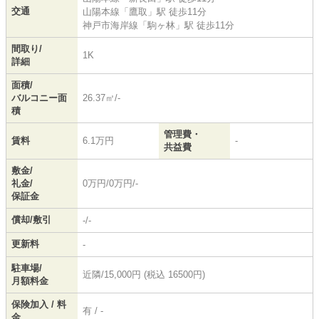
交通
山陽本線
「
鷹取
」駅 徒歩11分
神戸市海岸線
「
駒ヶ林
」駅 徒歩11分
間取り/
1K
詳細
面積/
バルコニー面
26.37㎡/-
積
管理費・
賃料
6.1万円
-
共益費
敷金/
礼金/
0万円/0万円/-
保証金
償却/敷引
-/-
更新料
-
駐車場/
近隣/15,000円 (税込 16500円)
月額料金
保険加入 / 料
有 / -
金