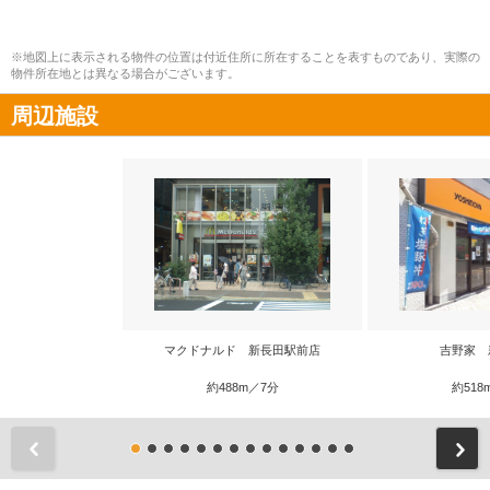
※地図上に表示される物件の位置は付近住所に所在することを表すものであり、実際の
物件所在地とは異なる場合がございます。
周辺施設
マクドナルド 新長田駅前店
吉野家 
約488m／7分
約518
前