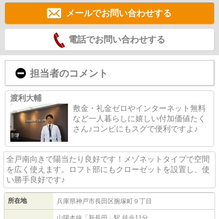
メールでお問い合わせする
電話でお問い合わせする
担当者のコメント
渡利大輔
敷金・礼金ゼロやインターネット無料
など一人暮らしに嬉しい付加価値たく
さん♪コンビにもスグで便利ですよ♪
全戸南向きで陽当たり良好です！メゾネットタイプで空間
を広く使えます。ロフト部にもクローゼットを設置し、使
い勝手良好です♪
所在地
兵庫県
神戸市長田区
腕塚町
９丁目
山陽本線
「
新長田
」駅 徒歩11分