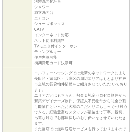
洗髪洗面化粧台
シャワー
独立洗面台
エアコン
シューズボックス
CATV
インターネット対応
ネット使用料無料
TVモニタ付インターホン
ディンプルキー
住戸内覧可能
初期費用カード決済可
エルフォーハウジングでは最新のネットワークにより
長田区・須磨区・兵庫区の周辺エリアはもとより神戸
市全域の賃貸物件情報をご紹介させていただ いており
ます。
エリアごとはもちろん、敷金＆礼金ゼロゼロ物件から
新築デザイナーズ物件、保証人不要物件から礼金分割
可能物件といったお客様のこだわりにもしっ かり対応
できる、経験豊富なスタッフが最後まで丁寧、親切、
迅速な対応でお部屋探しのお手伝いをさせていただき
ます。
また当店では無料送迎サービスも行っておりますので