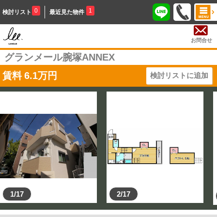
0
1
検討リスト
最近見た物件
お問合せ
グランメール腕塚ANNEX
賃料
6.1
万円
検討リストに追加
1/17
2/17