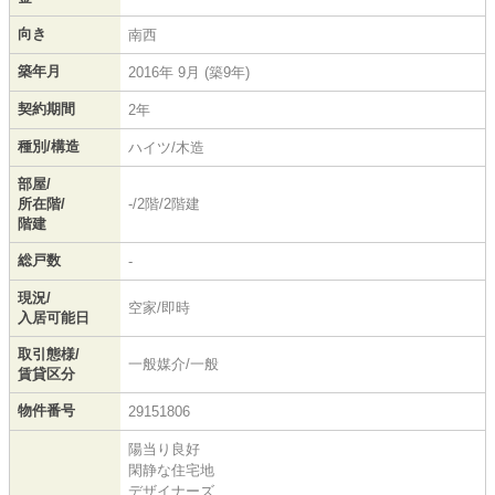
向き
南西
築年月
2016年 9月 (築9年)
契約期間
2年
種別/構造
ハイツ/木造
部屋/
所在階/
-/2階/2階建
階建
総戸数
-
現況/
空家/即時
入居可能日
取引態様/
一般媒介/一般
賃貸区分
物件番号
29151806
陽当り良好
閑静な住宅地
デザイナーズ