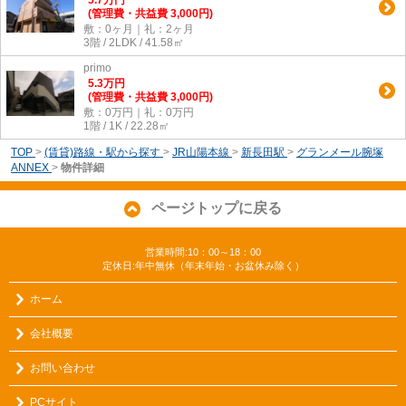
5.7
万
円
(管理費・共益費 3,000円)
敷：0ヶ月｜礼：2ヶ月
3階 / 2LDK / 41.58㎡
primo
5.3
万
円
(管理費・共益費 3,000円)
敷：0万円｜礼：0万円
1階 / 1K / 22.28㎡
TOP
>
(賃貸)路線・駅から探す
>
JR山陽本線
>
新長田駅
>
グランメール腕塚
ANNEX
>
物件詳細
ページトップに戻る
営業時間:10：00～18：00
定休日:年中無休（年末年始・お盆休み除く）
ホーム
会社概要
お問い合わせ
PCサイト