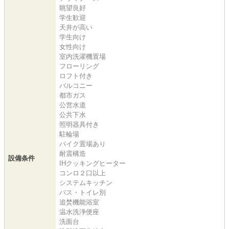
眺望良好
学生歓迎
天井が高い
学生向け
女性向け
室内洗濯機置場
フローリング
ロフト付き
バルコニー
都市ガス
公営水道
公共下水
照明器具付き
駐輪場
バイク置場あり
耐震構造
設備条件
IHクッキングヒーター
コンロ２口以上
システムキッチン
バス・トイレ別
追焚機能浴室
温水洗浄便座
洗面台