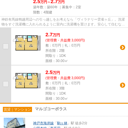
2.5
2.7
万円～
万円
築年数：築60年 ｜募集中：
2室
階数：4階建
神鉄有馬線鵯越周辺への引っ越しをお考えなら「ヴィラナリー雲雀ヶ丘」。洗濯
物をすぐ洗濯機に入れられるように室内に洗濯機を置けます。安心して住むな
ら、お勧めの住居は鉄筋コンク...
2.7
万
円
(管理費・共益費 3,000円)
敷：0万円｜礼：0万円
所在階：2階
間取り：1DK
面積：30.00㎡
2.5
万
円
(管理費・共益費 3,000円)
敷：0万円｜礼：0万円
所在階：3階
間取り：1DK
面積：30.00㎡
マルゴコーポラス
賃貸｜マンション
神戸市海岸線
「
駒ヶ林
」駅 徒歩2分