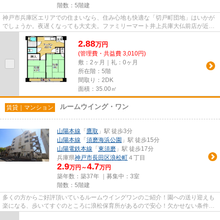
階数：5階建
神戸市兵庫区エリアでの住まいなら、住み心地も快適な「切戸町団地」はいかが
でしょうか。夜遅くなっても大丈夫。ファミリーマート井上兵庫大仏前店が近く
(238m)にあるので急な買い物...
2.88
万
円
(管理費・共益費 3,010円)
敷：2ヶ月｜礼：0ヶ月
所在階：5階
間取り：2DK
面積：35.00㎡
ルームウイング・ワン
賃貸｜マンション
山陽本線
「
鷹取
」駅 徒歩3分
山陽本線
「
須磨海浜公園
」駅 徒歩15分
山陽電鉄本線
「
東須磨
」駅 徒歩17分
兵庫県
神戸市長田区
浪松町
４丁目
2.9
4.7
万円～
万円
築年数：築37年 ｜募集中：
3室
階数：5階建
多くの方からご好評頂いているルームウイングワンのご紹介！園への送り迎えも
楽になる、歩いてすぐのところに浪松保育所があるので安心！欠かせない条件の
1つ。室内洗濯機置き場あり♪...