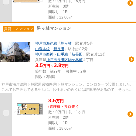
敷：0万円｜礼：5万円
所在階：3階
間取り：1R
面積：22.00㎡
駒ヶ林マンション
賃貸｜マンション
神戸市海岸線
「
駒ヶ林
」駅 徒歩5分
山陽本線
「
新長田
」駅 徒歩12分
神戸市西神・山手線
「
新長田
」駅 徒歩12分
兵庫県
神戸市長田区
駒ケ林町
４丁目
3.5
3.8
万円～
万円
築年数：築29年 ｜募集中：
2室
階数：3階建
神戸市海岸線駒ヶ林駅周辺物件:駒ヶ林マンション。コンロを一つ設置しました、
これでお料理もできる生活に。お住まいの近くには駐車場があるので、そちらを
ご利用ください。しっかりと...
3.5
万
円
(管理費・共益費 -)
敷：0万円｜礼：1ヶ月
所在階：2階
間取り：1R
面積：18.60㎡