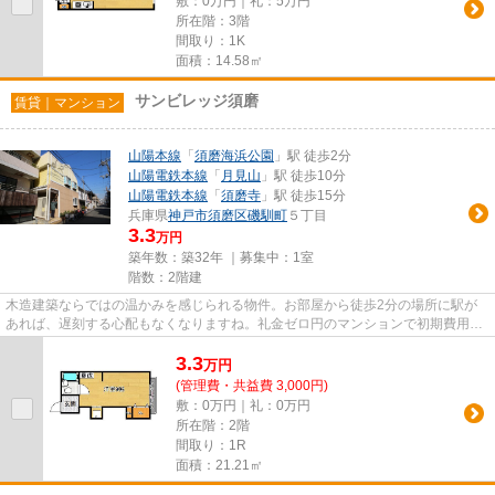
敷：0万円｜礼：5万円
所在階：3階
間取り：1K
面積：14.58㎡
サンビレッジ須磨
賃貸｜マンション
山陽本線
「
須磨海浜公園
」駅 徒歩2分
山陽電鉄本線
「
月見山
」駅 徒歩10分
山陽電鉄本線
「
須磨寺
」駅 徒歩15分
兵庫県
神戸市須磨区
磯馴町
５丁目
3.3
万円
築年数：築32年 ｜募集中：
1室
階数：2階建
木造建築ならではの温かみを感じられる物件。お部屋から徒歩2分の場所に駅が
あれば、遅刻する心配もなくなりますね。礼金ゼロ円のマンションで初期費用を
押さえ、その分を生活にあてま...
3.3
万
円
(管理費・共益費 3,000円)
敷：0万円｜礼：0万円
所在階：2階
間取り：1R
面積：21.21㎡