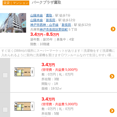
パークプラザ鷹取
賃貸｜マンション
山陽本線
「
鷹取
」駅 徒歩7分
山陽本線
「
新長田
」駅 徒歩12分
神戸市西神・山手線
「
新長田
」駅 徒歩12分
兵庫県
神戸市長田区
野田町
５丁目
3.4
8.5
万円～
万円
築年数：築35年 ｜募集中：
4室
階数：10階建
すぐ近く(388m)の場所にスーパーマーケットがあります！洗濯物をすぐ洗濯機に
入れられるように室内に洗濯機を置けます◎ワンルームなので生活しやすい環境
にできます♪近隣にパーキング...
3.4
万
円
(管理費・共益費 5,000円)
敷：0万円｜礼：0万円
所在階：3階
間取り：1R
面積：19.52㎡
3.4
万
円
(管理費・共益費 5,000円)
敷：0万円｜礼：0万円
所在階：5階