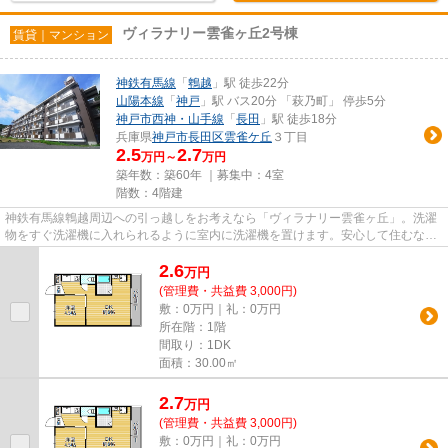
ヴィラナリー雲雀ヶ丘2号棟
賃貸｜マンション
神鉄有馬線
「
鵯越
」駅 徒歩22分
山陽本線
「
神戸
」駅 バス20分 「萩乃町」 停歩5分
神戸市西神・山手線
「
長田
」駅 徒歩18分
兵庫県
神戸市長田区
雲雀ケ丘
３丁目
2.5
2.7
万円～
万円
築年数：築60年 ｜募集中：
4室
階数：4階建
神鉄有馬線鵯越周辺への引っ越しをお考えなら「ヴィラナリー雲雀ヶ丘」。洗濯
物をすぐ洗濯機に入れられるように室内に洗濯機を置けます。安心して住むな
ら、お勧めの住居は鉄筋コンク...
2.6
万
円
(管理費・共益費 3,000円)
敷：0万円｜礼：0万円
所在階：1階
間取り：1DK
面積：30.00㎡
2.7
万
円
(管理費・共益費 3,000円)
敷：0万円｜礼：0万円