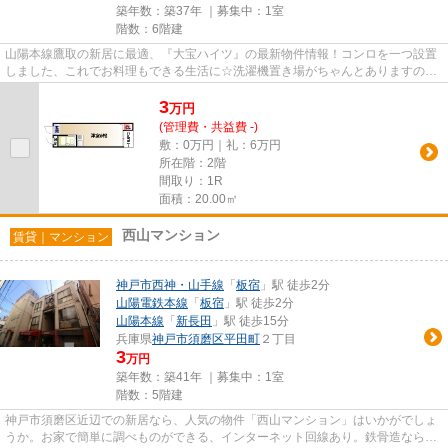
築年数：築37年 ｜募集中：
1室
階数：6階建
山陽本線鷹取の新居に最適、『大宝ハイツ』の最新物件情報！コンロを一つ設置
しました、これでお料理もできる生活に☆洗濯機置き場がちゃんとありますので
暮らしに役立ちます！近隣の駐...
3
万
円
(管理費・共益費 -)
敷：0万円｜礼：6万円
所在階：2階
間取り：1R
面積：20.00㎡
西山マンション
賃貸｜マンション
神戸市西神・山手線
「
板宿
」駅 徒歩2分
山陽電鉄本線
「
板宿
」駅 徒歩2分
山陽本線
「
新長田
」駅 徒歩15分
兵庫県
神戸市須磨区
平田町
２丁目
3
万円
築年数：築41年 ｜募集中：
1室
階数：5階建
神戸市須磨区近辺での新居なら、人気の物件「西山マンション」はいかがでしょ
うか。お家で簡単に調べものができる、インターネット回線あり。鉄骨造なら、