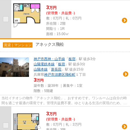
耐久性や耐震性が高いので住...
3
万
円
(管理費・共益費 -)
敷：0万円｜礼：0万円
所在階：2階
間取り：1R
面積：15.00㎡
アネックス飛松
賃貸｜マンション
神戸市西神・山手線
「
板宿
」駅 徒歩3分
山陽電鉄本線
「
板宿
」駅 徒歩3分
山陽本線
「
新長田
」駅 徒歩15分
兵庫県
神戸市須磨区
飛松町
１丁目
3
万円
築年数：築38年 ｜募集中：
1室
階数：5階建
当社イチオシの物件「アネックス飛松」、おすすめです。ワンルームは自分の時
間を過ごす最適の環境です。管理共益費不要。ゆとりある生活の実現のため、初
期費用は安く抑えましょう。...
3
万
円
(管理費・共益費 -)
敷：0万円｜礼：3万円
所在階：3階