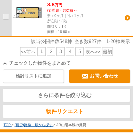
3.8
万
円
(管理費・共益費 -)
敷：0ヶ月｜礼：1ヶ月
所在階：3階
間取り：1R
面積：18.60㎡
該当公開件数
548
棟 空き数
927
件
1-20
棟表示
1
2
3
4
5
<<前へ
次へ>>
最初
チェックした物件をまとめて
検討リストに追加
お問い合わせ
さらに条件を絞り込む
物件リクエスト
TOP
>
(賃貸)路線・駅から探す
>
JR山陽本線の賃貸