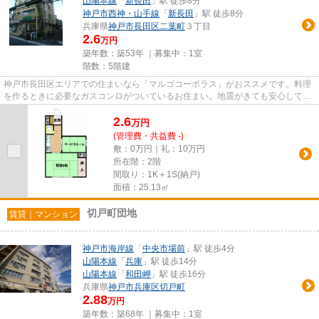
山陽本線
「
新長田
」駅 徒歩8分
神戸市西神・山手線
「
新長田
」駅 徒歩8分
兵庫県
神戸市長田区
二葉町
３丁目
2.6
万円
築年数：築53年 ｜募集中：
1室
階数：5階建
神戸市長田区エリアでの住まいなら「マルゴコーポラス」がおススメです。料理
を作るときに必要なガスコンロがついているお住まい。地震がきても安心して住
める、RC構造のマンションご...
2.6
万
円
(管理費・共益費 -)
敷：0万円｜礼：10万円
所在階：2階
間取り：1K＋1S(納戸)
面積：25.13㎡
切戸町団地
賃貸｜マンション
神戸市海岸線
「
中央市場前
」駅 徒歩4分
山陽本線
「
兵庫
」駅 徒歩14分
山陽本線
「
和田岬
」駅 徒歩16分
兵庫県
神戸市兵庫区
切戸町
2.88
万円
築年数：築68年 ｜募集中：
1室