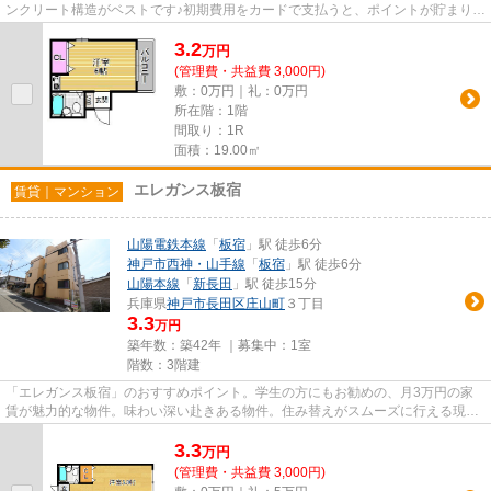
ンクリート構造がベストです♪初期費用をカードで支払うと、ポイントが貯まりや
すいですよ♪移動が快適な生...
3.2
万
円
(管理費・共益費 3,000円)
敷：0万円｜礼：0万円
所在階：1階
間取り：1R
面積：19.00㎡
エレガンス板宿
賃貸｜マンション
山陽電鉄本線
「
板宿
」駅 徒歩6分
神戸市西神・山手線
「
板宿
」駅 徒歩6分
山陽本線
「
新長田
」駅 徒歩15分
兵庫県
神戸市長田区
庄山町
３丁目
3.3
万円
築年数：築42年 ｜募集中：
1室
階数：3階建
「エレガンス板宿」のおすすめポイント。学生の方にもお勧めの、月3万円の家
賃が魅力的な物件。味わい深い赴きある物件。住み替えがスムーズに行える現在
空き部屋の物件になります。こ...
3.3
万
円
(管理費・共益費 3,000円)