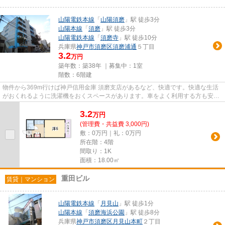
山陽電鉄本線
「
山陽須磨
」駅 徒歩3分
山陽本線
「
須磨
」駅 徒歩3分
山陽電鉄本線
「
須磨寺
」駅 徒歩10分
兵庫県
神戸市須磨区
須磨浦通
５丁目
3.2
万円
築年数：築38年 ｜募集中：
1室
階数：6階建
物件から369m行けば神戸信用金庫 須磨支店があるなど、快適です。快適な生活
がおくれるように洗濯機をおくスペースがあります。車をよく利用する方も安
心、近隣に駐車場あり。賃料を抑...
3.2
万
円
(管理費・共益費 3,000円)
敷：0万円｜礼：0万円
所在階：4階
間取り：1K
面積：18.00㎡
重田ビル
賃貸｜マンション
山陽電鉄本線
「
月見山
」駅 徒歩1分
山陽本線
「
須磨海浜公園
」駅 徒歩8分
兵庫県
神戸市須磨区
月見山本町
２丁目