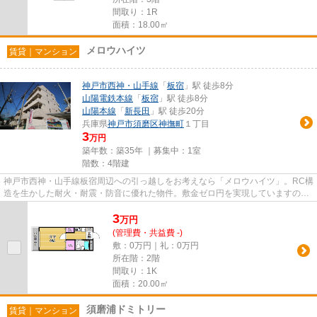
間取り：1R
面積：18.00㎡
メロウハイツ
賃貸｜マンション
神戸市西神・山手線
「
板宿
」駅 徒歩8分
山陽電鉄本線
「
板宿
」駅 徒歩8分
山陽本線
「
新長田
」駅 徒歩20分
兵庫県
神戸市須磨区
神撫町
１丁目
3
万円
築年数：築35年 ｜募集中：
1室
階数：4階建
神戸市西神・山手線板宿周辺への引っ越しをお考えなら「メロウハイツ」。RC構
造を生かした耐火・耐震・防音に優れた物件。敷金ゼロ円を実現していますの
で、非常におすすめです。経済...
3
万
円
(管理費・共益費 -)
敷：0万円｜礼：0万円
所在階：2階
間取り：1K
面積：20.00㎡
須磨浦ドミトリー
賃貸｜マンション