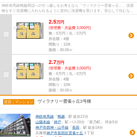
神鉄有馬線鵯越周辺への引っ越しをお考えなら「ヴィラナリー雲雀ヶ丘」。洗濯
物をすぐ洗濯機に入れられるように室内に洗濯機を置けます。安心して住むな
ら、お勧めの住居は鉄筋コンク...
2.5
万
円
(管理費・共益費 3,000円)
敷：0万円｜礼：0万円
所在階：4階
間取り：1DK
面積：30.00㎡
2.7
万
円
(管理費・共益費 3,000円)
敷：0万円｜礼：0万円
所在階：4階
間取り：1DK
面積：30.00㎡
ヴィラナリー雲雀ヶ丘3号棟
賃貸｜マンション
神鉄有馬線
「
鵯越
」駅 徒歩22分
山陽本線
「
神戸
」駅 バス20分 「萩乃町」 停歩5分
神戸市西神・山手線
「
長田
」駅 徒歩18分
兵庫県
神戸市長田区
雲雀ケ丘
３丁目