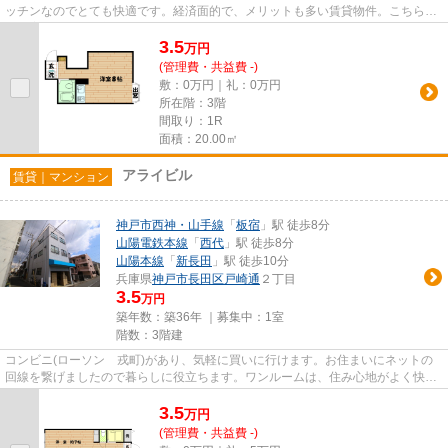
ッチンなのでとても快適です。経済面的で、メリットも多い賃貸物件。こちらは
現在案内可能なお部屋ですの...
3.5
万
円
(管理費・共益費 -)
敷：0万円｜礼：0万円
所在階：3階
間取り：1R
面積：20.00㎡
アライビル
賃貸｜マンション
神戸市西神・山手線
「
板宿
」駅 徒歩8分
山陽電鉄本線
「
西代
」駅 徒歩8分
山陽本線
「
新長田
」駅 徒歩10分
兵庫県
神戸市長田区
戸崎通
２丁目
3.5
万円
築年数：築36年 ｜募集中：
1室
階数：3階建
コンビニ(ローソン 戎町)があり、気軽に買いに行けます。お住まいにネットの
回線を繋げましたので暮らしに役立ちます。ワンルームは、住み心地がよく快適
な暮らしができます。住んで...
3.5
万
円
(管理費・共益費 -)