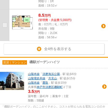
間取り：1R
面積：19.52㎡
8.5
万
円
(管理費・共益費 5,000円)
敷：0万円｜礼：0万円
所在階：9階
間取り：2LDK
面積：58.56㎡
全4件を表示する
磯馴ガーデンハイツ
賃貸｜マンション
山陽本線
「
須磨海浜公園
」駅 徒歩6分
山陽電鉄本線
「
月見山
」駅 徒歩15分
山陽本線
「
鷹取
」駅 徒歩10分
兵庫県
神戸市須磨区
磯馴町
２丁目
3.5
万円
築年数：築41年 ｜募集中：
1室
階数：5階建
「磯馴ガーデンハイツ」のここがイチオシ。コストが抑えられる電気コンロのキ