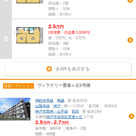
所在階：2階
間取り：1DK
面積：30.00㎡
2.5
万
円
(管理費・共益費 3,000円)
敷：0万円｜礼：0万円
所在階：4階
間取り：1DK
面積：30.00㎡
全4件を表示する
ヴィラナリー雲雀ヶ丘5号棟
賃貸｜マンション
神鉄有馬線
「
鵯越
」駅 徒歩22分
山陽本線
「
神戸
」駅 バス20分 「萩乃町」 停歩5分
神戸市西神・山手線
「
長田
」駅 徒歩18分
兵庫県
神戸市長田区
雲雀ケ丘
３丁目
2.5
2.7
万円～
万円
築年数：築60年 ｜募集中：
2室
階数：4階建