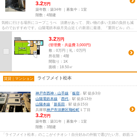
3.2
万円
築年数：築34年 ｜募集中：
1室
階数：4階建
気軽に行ける場所にコープこうべ 須磨があって、買い物の多い主婦の負担も減
るのでおすすめです。山陽電鉄本線月見山近くの新居に最適、『重田ビル』の最
新物件情報。鉄骨造なら、耐...
3.2
万
円
(管理費・共益費 3,000円)
敷：0万円｜礼：0万円
所在階：4階
間取り：1K
面積：18.50㎡
ライフメイト松本
賃貸｜マンション
神戸市西神・山手線
「
板宿
」駅 徒歩3分
山陽電鉄本線
「
西代
」駅 徒歩13分
山陽本線
「
新長田
」駅 徒歩15分
兵庫県
神戸市須磨区
飛松町
１丁目
3.2
万円
築年数：築31年 ｜募集中：
1室
階数：3階建
「ライフメイト松本」のここがイチオシ！自分好みの外観で選びたい方、鉄筋コ