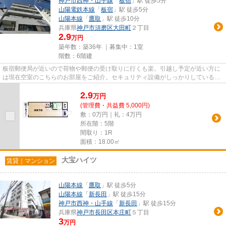
神戸市西神・山手線
「
板宿
」駅 徒歩5分
山陽電鉄本線
「
板宿
」駅 徒歩5分
山陽本線
「
鷹取
」駅 徒歩10分
兵庫県
神戸市須磨区
大田町
２丁目
2.9
万円
築年数：築36年 ｜募集中：
1室
階数：6階建
板宿郵便局が近いので荷物や郵便の受け取りに行くも楽。引越し予定が近い方に
は現在空室のこちらのお部屋をご紹介。セキュリティ設備がしっかりしているマ
ンション物件です。毎日の通...
2.9
万
円
(管理費・共益費 5,000円)
敷：0万円｜礼：4万円
所在階：5階
間取り：1R
面積：18.00㎡
大宝ハイツ
賃貸｜マンション
山陽本線
「
鷹取
」駅 徒歩5分
山陽本線
「
新長田
」駅 徒歩15分
神戸市西神・山手線
「
新長田
」駅 徒歩15分
兵庫県
神戸市長田区
本庄町
５丁目
3
万円