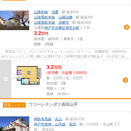
山陽本線
「
須磨
」駅 徒歩5分
山陽電鉄本線
「
山陽須磨
」駅 徒歩3分
山陽電鉄本線
「
須磨寺
」駅 徒歩10分
兵庫県
神戸市須磨区
潮見台町
１丁目
3.2
万円
築年数：築38年 ｜募集中：
1室
階数：2階建
「潮見台ハイツ」のここがイチオシ♪コンビニ「ローソン 須磨駅前」(304m)が
ありちょっとした買い物にも便利です♪ご利用可能な駅が2駅あり、行き先に合わ
せ使い分けができます♪室内に...
3.2
万
円
(管理費・共益費 2,000円)
敷：0万円｜礼：0万円
所在階：2階
間取り：1K
面積：18.00㎡
ワコーレテンボス長田山手
賃貸｜ハイツ
神鉄有馬線
「
丸山
」駅 徒歩11分
神戸市西神・山手線
「
長田
」駅 バス10分 「丸山町３丁
目」 停歩3分