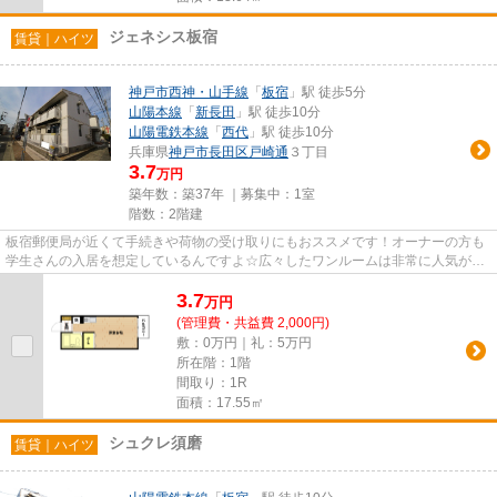
ジェネシス板宿
賃貸｜ハイツ
神戸市西神・山手線
「
板宿
」駅 徒歩5分
山陽本線
「
新長田
」駅 徒歩10分
山陽電鉄本線
「
西代
」駅 徒歩10分
兵庫県
神戸市長田区
戸崎通
３丁目
3.7
万円
築年数：築37年 ｜募集中：
1室
階数：2階建
板宿郵便局が近くて手続きや荷物の受け取りにもおススメです！オーナーの方も
学生さんの入居を想定しているんですよ☆広々したワンルームは非常に人気が高
いです！敷地内に駐車スペース...
3.7
万
円
(管理費・共益費 2,000円)
敷：0万円｜礼：5万円
所在階：1階
間取り：1R
面積：17.55㎡
シュクレ須磨
賃貸｜ハイツ