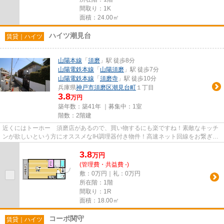
間取り：1K
面積：24.00㎡
ハイツ潮見台
賃貸｜ハイツ
山陽本線
「
須磨
」駅 徒歩8分
山陽電鉄本線
「
山陽須磨
」駅 徒歩7分
山陽電鉄本線
「
須磨寺
」駅 徒歩10分
兵庫県
神戸市須磨区
潮見台町
１丁目
3.8
万円
築年数：築41年 ｜募集中：
1室
階数：2階建
近くにはトーホー 須磨店があるので、買い物するにも楽ですね！素敵なキッチ
ンが欲しいという方にオススメなIH調理器付き物件！高速ネット回線をお繋ぎし
ましたのでパソコン作業がし...
3.8
万
円
(管理費・共益費 -)
敷：0万円｜礼：0万円
所在階：1階
間取り：1R
面積：18.00㎡
コーポ関守
賃貸｜ハイツ