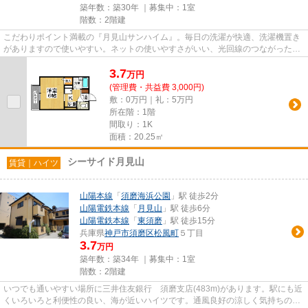
築年数：築30年 ｜募集中：
1室
階数：2階建
こだわりポイント満載の『月見山サンハイム』。毎日の洗濯が快適、洗濯機置き
がありますので使いやすい。ネットの使いやすさがいい、光回線のつながったお
住まいです。費用を抑えるこ...
3.7
万
円
(管理費・共益費 3,000円)
敷：0万円｜礼：5万円
所在階：1階
間取り：1K
面積：20.25㎡
シーサイド月見山
賃貸｜ハイツ
山陽本線
「
須磨海浜公園
」駅 徒歩2分
山陽電鉄本線
「
月見山
」駅 徒歩6分
山陽電鉄本線
「
東須磨
」駅 徒歩15分
兵庫県
神戸市須磨区
松風町
５丁目
3.7
万円
築年数：築34年 ｜募集中：
1室
階数：2階建
いつでも通いやすい場所に三井住友銀行 須磨支店(483m)があります。駅にも近
くいろいろと利便性の良い、海が近いハイツです。通風良好の涼しく気持ちの良