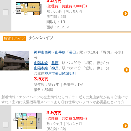
3.5
万
円
(管理費・共益費 3,000円)
敷：0万円｜礼：0万円
所在階：2階
間取り：1R
面積：21.21㎡
ナンバハイツ
賃貸｜ハイツ
神戸市西神・山手線
「
長田
」駅 バス10分 「堀切」 停歩1
分
山陽本線
「
兵庫
」駅 バス20分 「堀切」 停歩1分
山陽本線
「
神戸
」駅 バス25分 「堀切」 停歩1分
兵庫県
神戸市長田区
堀切町
3.5
万円
築年数：築33年 ｜募集中：
1室
階数：3階建
新着情報：ナンバハイツの空室情報ならコチラ！近くに丸山病院があり心強いで
すね！室内に洗濯機専用スペースあり◎お仕事でパソコンが必需品だという方オ
ススメ、高速ネット回線！ワン...
3.5
万
円
(管理費・共益費 3,000円)
敷：0ヶ月｜礼：1ヶ月
所在階：3階