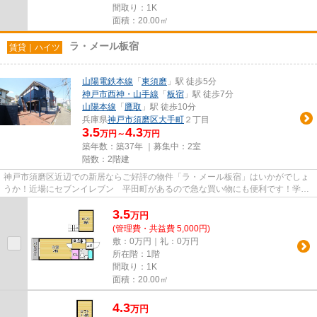
間取り：1K
面積：20.00㎡
ラ・メール板宿
賃貸｜ハイツ
山陽電鉄本線
「
東須磨
」駅 徒歩5分
神戸市西神・山手線
「
板宿
」駅 徒歩7分
山陽本線
「
鷹取
」駅 徒歩10分
兵庫県
神戸市須磨区
大手町
２丁目
3.5
4.3
万円～
万円
築年数：築37年 ｜募集中：
2室
階数：2階建
神戸市須磨区近辺での新居ならご好評の物件「ラ・メール板宿」はいかがでしょ
うか！近場にセブンイレブン 平田町があるので急な買い物にも便利です！学校
への通学にも便利な学生歓迎...
3.5
万
円
(管理費・共益費 5,000円)
敷：0万円｜礼：0万円
所在階：1階
間取り：1K
面積：20.00㎡
4.3
万
円