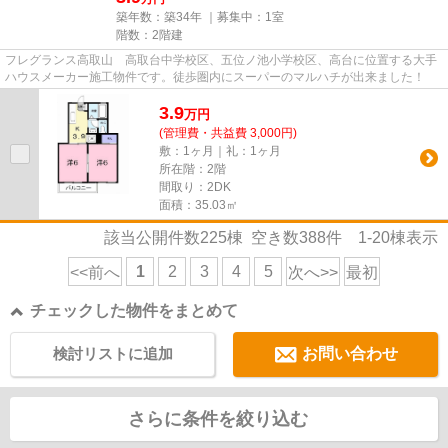
築年数：築34年 ｜募集中：
1室
階数：2階建
フレグランス高取山 高取台中学校区、五位ノ池小学校区、高台に位置する大手
ハウスメーカー施工物件です。徒歩圏内にスーパーのマルハチが出来ました！
3.9
万
円
(管理費・共益費 3,000円)
敷：1ヶ月｜礼：1ヶ月
所在階：2階
間取り：2DK
面積：35.03㎡
該当公開件数
225
棟 空き数
388
件
1-20
棟表示
1
2
3
4
5
<<前へ
次へ>>
最初
チェックした物件をまとめて
検討リストに追加
お問い合わせ
さらに条件を絞り込む