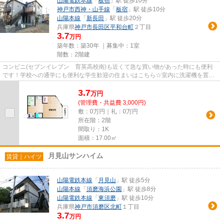
山陽電鉄本線
「
板宿
」駅 徒歩10分
神戸市西神・山手線
「
板宿
」駅 徒歩10分
山陽本線
「
新長田
」駅 徒歩20分
兵庫県
神戸市長田区
平和台町
２丁目
3.7
万円
築年数：築30年 ｜募集中：
1室
階数：2階建
コンビニ(セブンイレブン 育英高校南)も近くて急な買い物があった時にも便利
です！学校への通学にも便利な学生歓迎の住まいはこちら☆室内に洗濯機を置け
ば、お隣さんに騒音で迷惑をか...
3.7
万
円
(管理費・共益費 3,000円)
敷：0万円｜礼：0万円
所在階：2階
間取り：1K
面積：17.00㎡
月見山サンハイム
賃貸｜ハイツ
山陽電鉄本線
「
月見山
」駅 徒歩5分
山陽本線
「
須磨海浜公園
」駅 徒歩8分
山陽電鉄本線
「
東須磨
」駅 徒歩10分
兵庫県
神戸市須磨区
北町
１丁目
3.7
万円