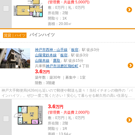
(管理費・共益費 5,000円)
敷：0万円｜礼：0万円
所在階：2階
間取り：1K
面積：20.00㎡
パインハイツ
賃貸｜ハイツ
神戸市西神・山手線
「
板宿
」駅 徒歩3分
山陽電鉄本線
「
板宿
」駅 徒歩3分
山陽本線
「
鷹取
」駅 徒歩15分
兵庫県
神戸市須磨区
飛松町
４丁目
3.6
万円
築年数：築30年 ｜募集中：
1室
階数：3階建
神戸大手郵便局(426m)も近いので郵便や郵送も楽々！当社イチオシの物件の「パ
インハイツ」。ぜひ一度ご覧ください！安心して暮らせる耐久性の高い住居な
ら、鉄骨造がベストです！初期...
3.6
万
円
(管理費・共益費 2,000円)
敷：0万円｜礼：0万円
所在階：2階
間取り：1R
面積：13.64㎡