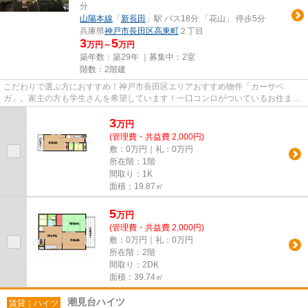
分
山陽本線
「
新長田
」駅 バス18分 「花山」 停歩5分
兵庫県
神戸市長田区
高東町
２丁目
3
5
万円～
万円
築年数：築29年 ｜募集中：
2室
階数：2階建
こだわりで選ぶ方におすすめ！神戸市長田区エリアおすすめ物件「カーサベ
ガ」。家主の方も学生さんを希望しています！一口コンロがついているお住まい
での一人暮らしは快適！ネットの...
3
万
円
(管理費・共益費 2,000円)
敷：0万円｜礼：0万円
所在階：1階
間取り：1K
面積：19.87㎡
5
万
円
(管理費・共益費 2,000円)
敷：0万円｜礼：0万円
所在階：2階
間取り：2DK
面積：39.74㎡
潮見台ハイツ
賃貸｜ハイツ