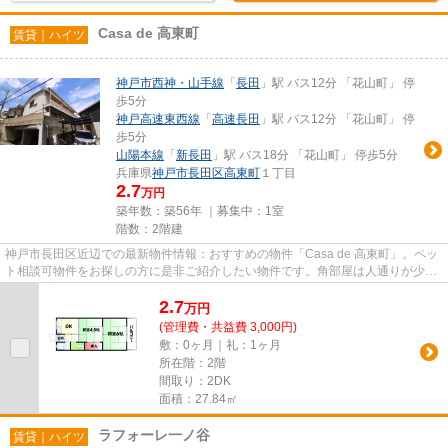
Casa de 高東町
賃貸｜ハイツ
神戸市西神・山手線
「
長田
」駅 バス12分 「花山町」 停
歩5分
神戸高速東西線
「
高速長田
」駅 バス12分 「花山町」 停
歩5分
山陽本線
「
新長田
」駅 バス18分 「花山町」 停歩5分
兵庫県
神戸市長田区
高東町
１丁目
2.7
万円
築年数：築56年 ｜募集中：
1室
階数：2階建
神戸市長田区近辺での最新物件情報：おすすめの物件「Casa de 高東町」。ペッ
ト相談可物件をお探しの方に是非ご紹介したい物件です。角部屋は人通りが少な
いのでプライバシーが保たれ...
2.7
万
円
(管理費・共益費 3,000円)
敷：0ヶ月｜礼：1ヶ月
所在階：2階
間取り：2DK
面積：27.84㎡
ラフォーレ一ノ谷
賃貸｜ハイツ