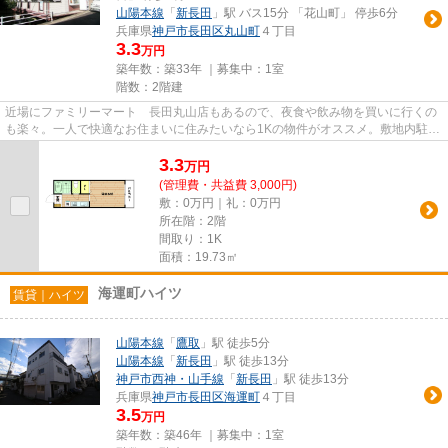
山陽本線
「
新長田
」駅 バス15分 「花山町」 停歩6分
兵庫県
神戸市長田区
丸山町
４丁目
3.3
万円
築年数：築33年 ｜募集中：
1室
階数：2階建
近場にファミリーマート 長田丸山店もあるので、夜食や飲み物を買いに行くの
も楽々。一人で快適なお住まいに住みたいなら1Kの物件がオススメ。敷地内駐車
場に空きありなので、車のい...
3.3
万
円
(管理費・共益費 3,000円)
敷：0万円｜礼：0万円
所在階：2階
間取り：1K
面積：19.73㎡
海運町ハイツ
賃貸｜ハイツ
山陽本線
「
鷹取
」駅 徒歩5分
山陽本線
「
新長田
」駅 徒歩13分
神戸市西神・山手線
「
新長田
」駅 徒歩13分
兵庫県
神戸市長田区
海運町
４丁目
3.5
万円
築年数：築46年 ｜募集中：
1室