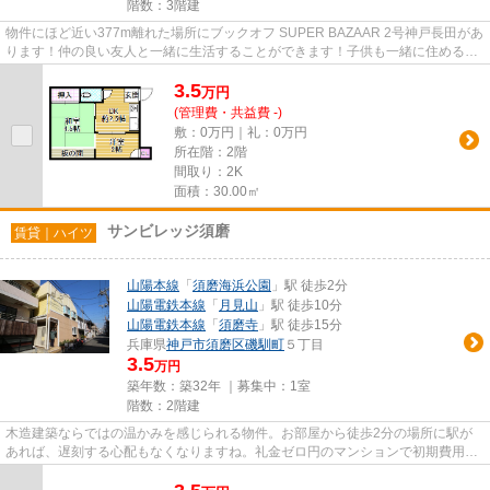
階数：3階建
物件にほど近い377m離れた場所にブックオフ SUPER BAZAAR 2号神戸長田があ
ります！仲の良い友人と一緒に生活することができます！子供も一緒に住める
広々とした空間のお部屋となります...
3.5
万
円
(管理費・共益費 -)
敷：0万円｜礼：0万円
所在階：2階
間取り：2K
面積：30.00㎡
サンビレッジ須磨
賃貸｜ハイツ
山陽本線
「
須磨海浜公園
」駅 徒歩2分
山陽電鉄本線
「
月見山
」駅 徒歩10分
山陽電鉄本線
「
須磨寺
」駅 徒歩15分
兵庫県
神戸市須磨区
磯馴町
５丁目
3.5
万円
築年数：築32年 ｜募集中：
1室
階数：2階建
木造建築ならではの温かみを感じられる物件。お部屋から徒歩2分の場所に駅が
あれば、遅刻する心配もなくなりますね。礼金ゼロ円のマンションで初期費用を
押さえ、その分を生活にあてま...