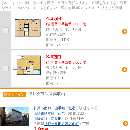
歩いてすぐの場所にはみずほ銀行 長田支店があります。料理を作るときに必要
なガスコンロがついているお住まい。広さも46.00㎡ありゆったりとした空間が
あります。安心感と温もりを与...
4.2
万
円
(管理費・共益費 3,000円)
敷：0万円｜礼：1ヶ月
所在階：1階
間取り：1LDK
面積：46.00㎡
3.9
万
円
(管理費・共益費 3,000円)
敷：0万円｜礼：0万円
所在階：2階
間取り：1R
面積：23.00㎡
フレグランス高取山
賃貸｜ハイツ
神戸市西神・山手線
「
板宿
」駅 徒歩20分
山陽電鉄本線
「
西代
」駅 徒歩23分
山陽本線
「
新長田
」駅 徒歩21分
兵庫県
神戸市長田区
高取山町
１丁目
3.9
万円