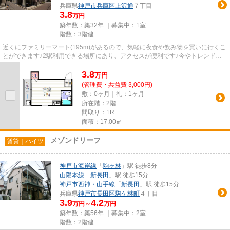
兵庫県
神戸市兵庫区
上沢通
７丁目
3.8
万円
築年数：築32年 ｜募集中：
1室
階数：3階建
近くにファミリーマート(195m)があるので、気軽に夜食や飲み物を買いに行くこ
とができます♪2駅利用できる場所にあり、アクセスが便利です♪今やトレンドに
もなりつつある、好評のレトロ...
3.8
万
円
(管理費・共益費 3,000円)
敷：0ヶ月｜礼：1ヶ月
所在階：2階
間取り：1R
面積：17.00㎡
メゾンドリーフ
賃貸｜ハイツ
神戸市海岸線
「
駒ヶ林
」駅 徒歩8分
山陽本線
「
新長田
」駅 徒歩15分
神戸市西神・山手線
「
新長田
」駅 徒歩15分
兵庫県
神戸市長田区
駒ケ林町
４丁目
3.9
4.2
万円～
万円
築年数：築56年 ｜募集中：
2室
階数：2階建