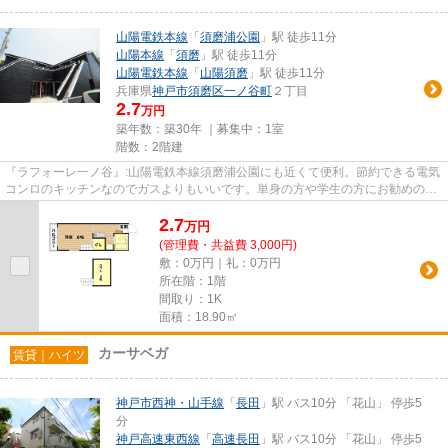
山陽電鉄本線
「
須磨浦公園
」駅 徒歩11分
山陽本線
「
須磨
」駅 徒歩11分
山陽電鉄本線
「
山陽須磨
」駅 徒歩11分
兵庫県
神戸市須磨区
一ノ谷町
２丁目
2.7
万円
築年数：築30年 ｜募集中：
1室
階数：2階建
『ラフォーレ一ノ谷』:山陽電鉄本線須磨浦公園にも近くて便利。節約できる電気
コンロのキッチンなのでガスよりもいいです。単身の方や学生の方にお勧めの、
家賃2.9万円の物件です。入...
2.7
万
円
(管理費・共益費 3,000円)
敷：0万円｜礼：0万円
所在階：1階
間取り：1K
面積：18.90㎡
カーサベガ
賃貸｜ハイツ
神戸市西神・山手線
「
長田
」駅 バス10分 「花山」 停歩5
分
神戸高速東西線
「
高速長田
」駅 バス10分 「花山」 停歩5