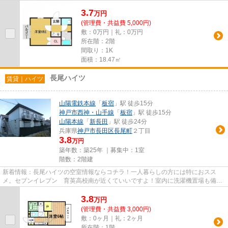
い空間をご提供いたします。...
3.7
万
円
(管理費・共益費 5,000円)
敷：0万円｜礼：0万円
所在階：2階
間取り：1K
面積：18.47㎡
長尾ハイツ
賃貸｜ハイツ
山陽電鉄本線
「
板宿
」駅 徒歩15分
神戸市西神・山手線
「
板宿
」駅 徒歩15分
山陽本線
「
新長田
」駅 徒歩24分
兵庫県
神戸市長田区
長尾町
２丁目
3.8
万円
築年数：築25年 ｜募集中：
1室
階数：2階建
新着情報：長尾ハイツの空室情報ならコチラ！一人暮らしの方には特におスス
メ。セブンイレブン 育英高校南が近くていいですよ！室内に洗濯機置場も備え
ています♪楽しい一人暮らしがお...
3.8
万
円
(管理費・共益費 3,000円)
敷：0ヶ月｜礼：2ヶ月
所在階：1階