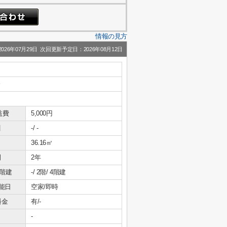
情報の見方
26年07月29日 次回更新予定日：2026年08月12日
分
益費
5,000円
引
-/ -
36.16㎡
間
2年
/階建
-/ 2階/ 4階建
能日
空家/即時
料金
有/-
-