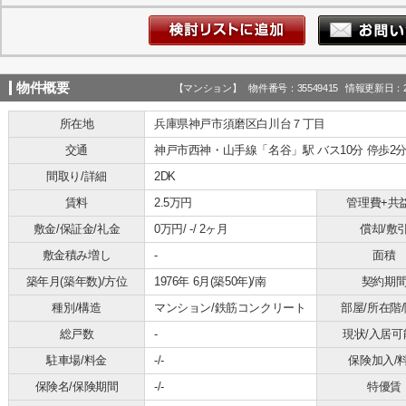
物件概要
【マンション】 物件番号：35549415 情報更新日：20
所在地
兵庫県神戸市須磨区白川台７丁目
交通
神戸市西神・山手線「名谷」駅 バス10分 停歩2
間取り/詳細
2DK
賃料
2.5万円
管理費+共
敷金/保証金/礼金
0万円/ -/ 2ヶ月
償却/敷
敷金積み増し
-
面積
築年月(築年数)/方位
1976年 6月(築50年)/南
契約期
種別/構造
マンション/鉄筋コンクリート
部屋/所在階
総戸数
-
現状/入居可
駐車場/料金
-/-
保険加入/
保険名/保険期間
-/-
特優賃