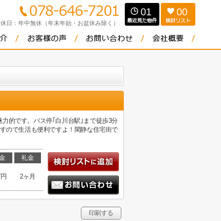
01
00
定休日：
年中無休（年末年始・お盆休み除く）
力的です。バス停｢白川台駅｣まで徒歩3分
ですので生活も便利ですよ！閑静な住宅街で
金
礼金
万円
2ヶ月
印刷する