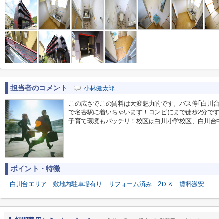
担当者のコメント
小林健太郎
この広さでこの賃料は大変魅力的です。バス停｢白川台
で名谷駅に着いちゃいます！コンビにまで徒歩2分で
子育て環境もバッチリ！校区は白川小学校区、白川台
ポイント・特徴
白川台エリア
敷地内駐車場有り
リフォーム済み
2ＤＫ
賃料激安