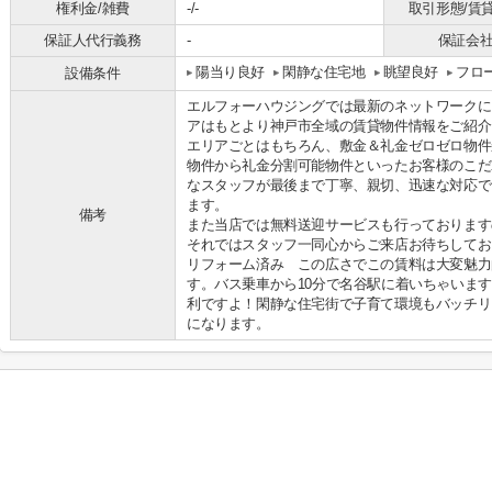
権利金/雑費
-/-
取引形態/賃
保証人代行義務
-
保証会
陽当り良好
閑静な住宅地
眺望良好
フロ
設備条件
エルフォーハウジングでは最新のネットワークに
アはもとより神戸市全域の賃貸物件情報をご紹介
エリアごとはもちろん、敷金＆礼金ゼロゼロ物件
物件から礼金分割可能物件といったお客様のこだ
なスタッフが最後まで丁寧、親切、迅速な対応で
ます。
備考
また当店では無料送迎サービスも行っております
それではスタッフ一同心からご来店お待ちして
リフォーム済み この広さでこの賃料は大変魅力
す。バス乗車から10分で名谷駅に着いちゃいま
利ですよ！閑静な住宅街で子育て環境もバッチリ
になります。