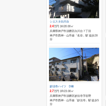
シエスタ白川台
2.4
万円 1K/20.00㎡
兵庫県神戸市須磨区白川台７丁目
神戸市西神・山手線「名谷」駅 徒歩28
分
妙法寺ハイツ D棟
2.7
万円 1R/23.00㎡
兵庫県神戸市須磨区妙法寺字谷野
神戸市西神・山手線「妙法寺」駅 徒歩5
分