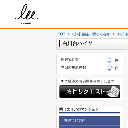
TOP
>
(賃貸)路線・駅から探す
>
神戸
白川台ハイツ
掲載物件数
件
本日の更新件数
件
▼ご希望のお部屋をお探しします
同じエリアのマンション
神戸市須磨区