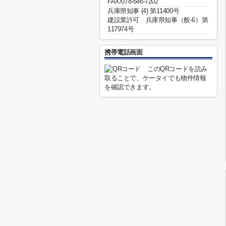
FAX/078-646-7202
兵庫県知事 (4) 第11400号
建設業許可 兵庫県知事（般-6）第
117974号
携帯電話画面
このQRコードを読み
取ることで、ケータイでも物件情報
を確認できます。