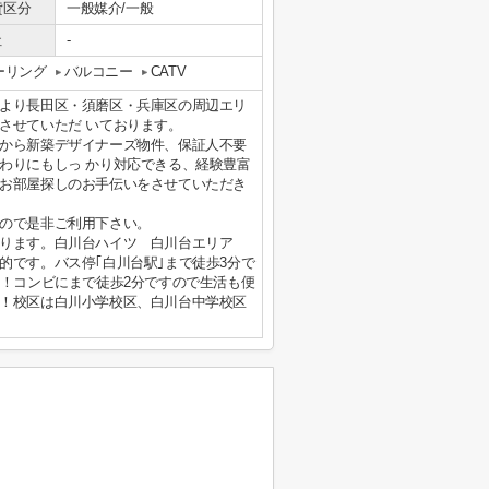
貸区分
一般媒介/一般
社
-
ーリング
バルコニー
CATV
より長田区・須磨区・兵庫区の周辺エリ
させていただ いております。
から新築デザイナーズ物件、保証人不要
わりにもしっ かり対応できる、経験豊富
お部屋探しのお手伝いをさせていただき
ので是非ご利用下さい。
おります。白川台ハイツ 白川台エリア
的です。バス停｢白川台駅｣まで徒歩3分で
す！コンビにまで徒歩2分ですので生活も便
！校区は白川小学校区、白川台中学校区