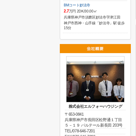
BMコート妙法寺
2.7
万円 2DK/30.00㎡
兵庫県神戸市須磨区妙法寺字津江田
神戸市西神・山手線「妙法寺」駅 徒歩
15分
株式会社エルフォーハウジング
〒653-0841
兵庫県神戸市長田区松野通１丁目
５－１９ パルテール新長田 203号
TEL/078-646-7201