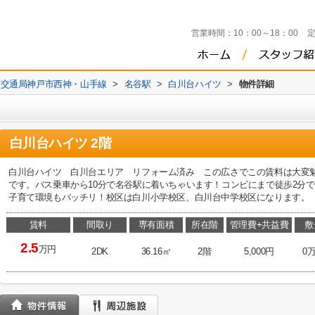
営業時間：
10：00～18：00
市交通局神戸市西神・山手線
>
名谷駅
>
白川台ハイツ
>
物件詳細
白川台ハイツ 2階
白川台ハイツ 白川台エリア リフォーム済み この広さでこの賃料は大変魅
です。バス乗車から10分で名谷駅に着いちゃいます！コンビにまで徒歩2分
子育て環境もバッチリ！校区は白川小学校区、白川台中学校区になります。
賃料
間取り
専有面積
所在階
管理費+共益費
敷
2.5
万円
2DK
36.16㎡
2階
5,000円
0