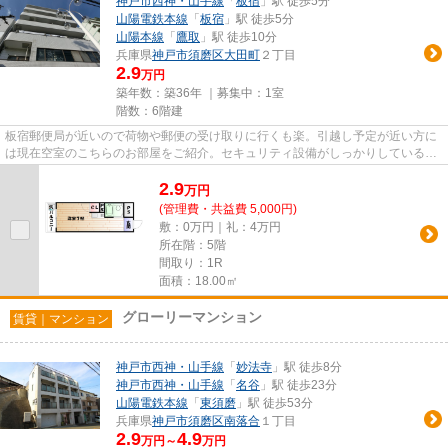
神戸市西神・山手線
「
板宿
」駅 徒歩5分
山陽電鉄本線
「
板宿
」駅 徒歩5分
山陽本線
「
鷹取
」駅 徒歩10分
兵庫県
神戸市須磨区
大田町
２丁目
2.9
万円
築年数：築36年 ｜募集中：
1室
階数：6階建
板宿郵便局が近いので荷物や郵便の受け取りに行くも楽。引越し予定が近い方に
は現在空室のこちらのお部屋をご紹介。セキュリティ設備がしっかりしているマ
ンション物件です。毎日の通...
2.9
万
円
(管理費・共益費 5,000円)
敷：0万円｜礼：4万円
所在階：5階
間取り：1R
面積：18.00㎡
グローリーマンション
賃貸｜マンション
神戸市西神・山手線
「
妙法寺
」駅 徒歩8分
神戸市西神・山手線
「
名谷
」駅 徒歩23分
山陽電鉄本線
「
東須磨
」駅 徒歩53分
兵庫県
神戸市須磨区
南落合
１丁目
2.9
4.9
万円～
万円