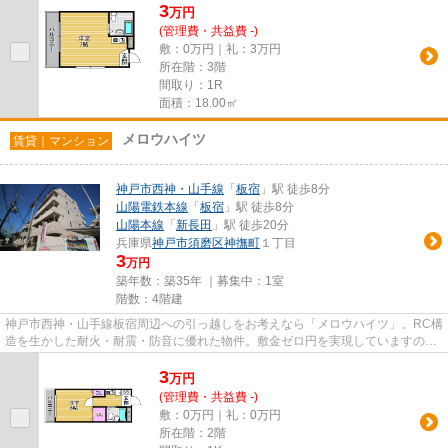
3
万
円
(管理費・共益費 -)
敷：0万円｜礼：3万円
所在階：3階
間取り：1R
面積：18.00㎡
メロウハイツ
賃貸｜マンション
神戸市西神・山手線
「
板宿
」駅 徒歩8分
山陽電鉄本線
「
板宿
」駅 徒歩8分
山陽本線
「
新長田
」駅 徒歩20分
兵庫県
神戸市須磨区
神撫町
１丁目
3
万円
築年数：築35年 ｜募集中：
1室
階数：4階建
神戸市西神・山手線板宿周辺への引っ越しをお考えなら「メロウハイツ」。RC構
造を生かした耐火・耐震・防音に優れた物件。敷金ゼロ円を実現していますの
で、非常におすすめです。経済...
3
万
円
(管理費・共益費 -)
敷：0万円｜礼：0万円
所在階：2階