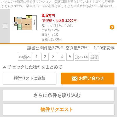
パソコンを快適に使えるマンション、高速回線を導入しています！近くに駐車場
がありますので、駐車スペースの心配は要りません☆遮音性も高いRC構造の物
件！駅から徒歩5分というのは遊...
3.5
万
円
(管理費・共益費 2,000円)
敷：5万円｜礼：5万円
所在階：2階
間取り：1K
面積：23.00㎡
該当公開件数
375
棟 空き数
578
件
1-20
棟表示
1
2
3
4
5
<<前へ
次へ>>
最初
チェックした物件をまとめて
検討リストに追加
お問い合わせ
さらに条件を絞り込む
物件リクエスト