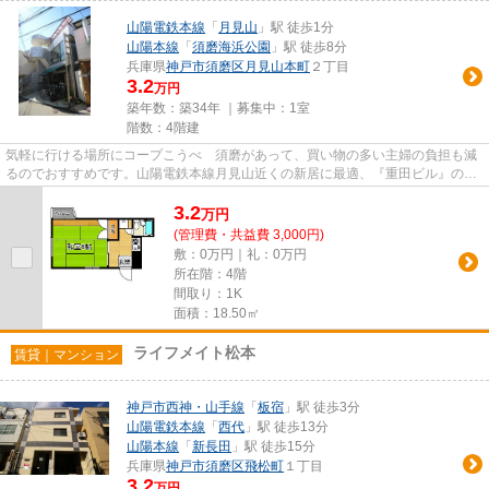
山陽電鉄本線
「
月見山
」駅 徒歩1分
山陽本線
「
須磨海浜公園
」駅 徒歩8分
兵庫県
神戸市須磨区
月見山本町
２丁目
3.2
万円
築年数：築34年 ｜募集中：
1室
階数：4階建
気軽に行ける場所にコープこうべ 須磨があって、買い物の多い主婦の負担も減
るのでおすすめです。山陽電鉄本線月見山近くの新居に最適、『重田ビル』の最
新物件情報。鉄骨造なら、耐...
3.2
万
円
(管理費・共益費 3,000円)
敷：0万円｜礼：0万円
所在階：4階
間取り：1K
面積：18.50㎡
ライフメイト松本
賃貸｜マンション
神戸市西神・山手線
「
板宿
」駅 徒歩3分
山陽電鉄本線
「
西代
」駅 徒歩13分
山陽本線
「
新長田
」駅 徒歩15分
兵庫県
神戸市須磨区
飛松町
１丁目
3.2
万円