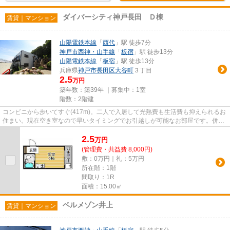
ダイバーシティ神戸長田 Ｄ棟
賃貸｜マンション
山陽電鉄本線
「
西代
」駅 徒歩7分
神戸市西神・山手線
「
板宿
」駅 徒歩13分
山陽電鉄本線
「
板宿
」駅 徒歩13分
兵庫県
神戸市長田区
大谷町
３丁目
2.5
万円
築年数：築39年 ｜募集中：
1室
階数：2階建
コンビニから歩いてすぐ(417m)。二人で入居して光熱費も生活費も抑えられるお
住まい。現在空き室なので早いタイミングでお引越しが可能なお部屋です。併設
された駐輪場も、使い勝手の...
2.5
万
円
(管理費・共益費 8,000円)
敷：0万円｜礼：5万円
所在階：1階
間取り：1R
面積：15.00㎡
ベルメゾン井上
賃貸｜マンション