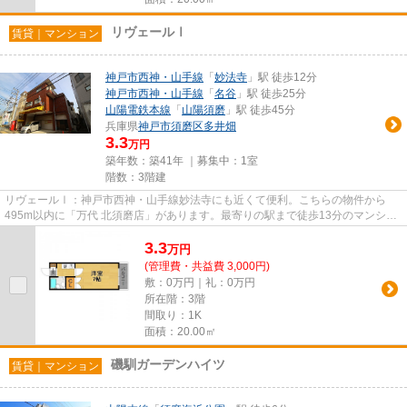
リヴェールⅠ
賃貸｜マンション
神戸市西神・山手線
「
妙法寺
」駅 徒歩12分
神戸市西神・山手線
「
名谷
」駅 徒歩25分
山陽電鉄本線
「
山陽須磨
」駅 徒歩45分
兵庫県
神戸市須磨区
多井畑
3.3
万円
築年数：築41年 ｜募集中：
1室
階数：3階建
リヴェールⅠ：神戸市西神・山手線妙法寺にも近くて便利。こちらの物件から
495m以内に「万代 北須磨店」があります。最寄りの駅まで徒歩13分のマンショ
ンです。こちらはマンションタイ...
3.3
万
円
(管理費・共益費 3,000円)
敷：0万円｜礼：0万円
所在階：3階
間取り：1K
面積：20.00㎡
磯馴ガーデンハイツ
賃貸｜マンション