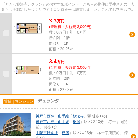
「ときわ妙法寺レクラン」のおすすめポイント！こちらの物件は学生さんの一人
暮らしを想定したつくりです！コンロを一つ設置しました、これでお料理もでき
る生活に♪お家で簡単に調べも...
3.3
万
円
(管理費・共益費 3,000円)
敷：0万円｜礼：0万円
所在階：1階
間取り：1K
面積：20.25㎡
3.4
万
円
(管理費・共益費 3,000円)
敷：0万円｜礼：0万円
所在階：2階
間取り：1K
面積：22.68㎡
デュランタ
賃貸｜マンション
神戸市西神・山手線
「
妙法寺
」駅 徒歩14分
神戸市西神・山手線
「
板宿
」駅 バス13分 「赤十字病院
前」 停歩1分
山陽電鉄本線
「
板宿
」駅 バス13分 「赤十字病院前」 停