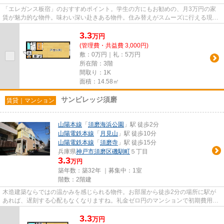
「エレガンス板宿」のおすすめポイント。学生の方にもお勧めの、月3万円の家
賃が魅力的な物件。味わい深い赴きある物件。住み替えがスムーズに行える現在
空き部屋の物件になります。こ...
3.3
万
円
(管理費・共益費 3,000円)
敷：0万円｜礼：5万円
所在階：3階
間取り：1K
面積：14.58㎡
サンビレッジ須磨
賃貸｜マンション
山陽本線
「
須磨海浜公園
」駅 徒歩2分
山陽電鉄本線
「
月見山
」駅 徒歩10分
山陽電鉄本線
「
須磨寺
」駅 徒歩15分
兵庫県
神戸市須磨区
磯馴町
５丁目
3.3
万円
築年数：築32年 ｜募集中：
1室
階数：2階建
木造建築ならではの温かみを感じられる物件。お部屋から徒歩2分の場所に駅が
あれば、遅刻する心配もなくなりますね。礼金ゼロ円のマンションで初期費用を
押さえ、その分を生活にあてま...
3.3
万
円