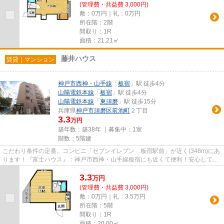
(管理費・共益費 3,000円)
敷：0万円｜礼：0万円
所在階：2階
間取り：1R
面積：21.21㎡
藤井ハウス
賃貸｜マンション
神戸市西神・山手線
「
板宿
」駅 徒歩4分
山陽電鉄本線
「
板宿
」駅 徒歩4分
山陽電鉄本線
「
東須磨
」駅 徒歩15分
兵庫県
神戸市須磨区
前池町
２丁目
3.3
万円
築年数：築38年 ｜募集中：
1室
階数：5階建
こだわり条件の定番。コンビニ「セブンイレブン 板宿駅前」が近く(348m)にあ
ります！『富士ハウス』：神戸市西神・山手線板宿にも近くて便利！安心して暮
らせる耐久性の高い住居なら...
3.3
万
円
(管理費・共益費 3,000円)
敷：0万円｜礼：3.5万円
所在階：5階
間取り：1R
面積：20.00㎡