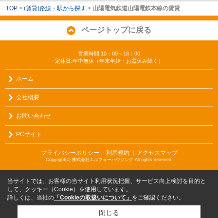
TOP
>
(賃貸)路線・駅から探す
>
山陽電気鉄道山陽電鉄本線の賃貸
ページトップに戻る
営業時間:10：00～18：00
定休日:年中無休（年末年始・お盆休み除く）
ホーム
会社概要
お問い合わせ
PCサイト
プライバシーポリシー
利用規約
｜アクセスマップ
｜
Copyright(c) 株式会社エルフォーハウジング All rights reserved.
当サイトでは、お客様の当サイト利用状況把握、サービス向上検討を目的と
して、クッキー（Cookie）を使用しています。
詳しくは、当社の
「Cookieの取扱いについて」
をご確認ください。
閉じる