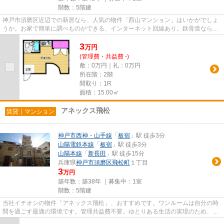
階数：5階建
神戸市須磨区近辺での新居なら、人気の物件「西山マンション」はいかがでしょ
うか。お家で簡単に調べものができる、インターネット回線あり。鉄骨造なら、
耐久性や耐震性が高いので住...
3
万
円
(管理費・共益費 -)
敷：0万円｜礼：0万円
所在階：2階
間取り：1R
面積：15.00㎡
アネックス飛松
賃貸｜マンション
神戸市西神・山手線
「
板宿
」駅 徒歩3分
山陽電鉄本線
「
板宿
」駅 徒歩3分
山陽本線
「
新長田
」駅 徒歩15分
兵庫県
神戸市須磨区
飛松町
１丁目
3
万円
築年数：築38年 ｜募集中：
1室
階数：5階建
当社イチオシの物件「アネックス飛松」、おすすめです。ワンルームは自分の時
間を過ごす最適の環境です。管理共益費不要。ゆとりある生活の実現のため、初
期費用は安く抑えましょう。...