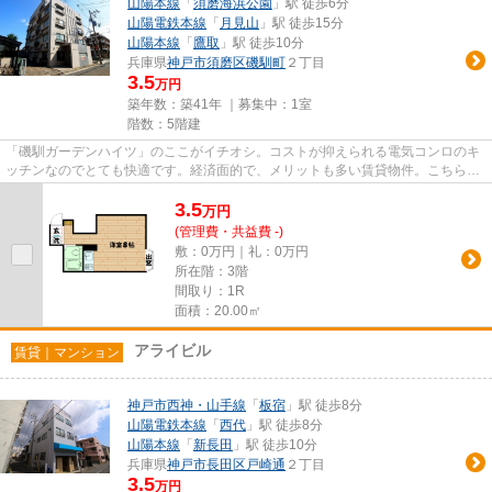
山陽本線
「
須磨海浜公園
」駅 徒歩6分
山陽電鉄本線
「
月見山
」駅 徒歩15分
山陽本線
「
鷹取
」駅 徒歩10分
兵庫県
神戸市須磨区
磯馴町
２丁目
3.5
万円
築年数：築41年 ｜募集中：
1室
階数：5階建
「磯馴ガーデンハイツ」のここがイチオシ。コストが抑えられる電気コンロのキ
ッチンなのでとても快適です。経済面的で、メリットも多い賃貸物件。こちらは
現在案内可能なお部屋ですの...
3.5
万
円
(管理費・共益費 -)
敷：0万円｜礼：0万円
所在階：3階
間取り：1R
面積：20.00㎡
アライビル
賃貸｜マンション
神戸市西神・山手線
「
板宿
」駅 徒歩8分
山陽電鉄本線
「
西代
」駅 徒歩8分
山陽本線
「
新長田
」駅 徒歩10分
兵庫県
神戸市長田区
戸崎通
２丁目
3.5
万円