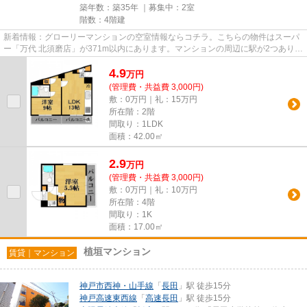
築年数：築35年 ｜募集中：
2室
階数：4階建
新着情報：グローリーマンションの空室情報ならコチラ。こちらの物件はスーパ
ー「万代 北須磨店」が371m以内にあります。マンションの周辺に駅が2つあり、
よく電車を利用する方にピッ...
4.9
万
円
(管理費・共益費 3,000円)
敷：0万円｜礼：15万円
所在階：2階
間取り：1LDK
面積：42.00㎡
2.9
万
円
(管理費・共益費 3,000円)
敷：0万円｜礼：10万円
所在階：4階
間取り：1K
面積：17.00㎡
植垣マンション
賃貸｜マンション
神戸市西神・山手線
「
長田
」駅 徒歩15分
神戸高速東西線
「
高速長田
」駅 徒歩15分