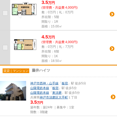
3.5
万
円
(管理費・共益費 4,000円)
敷：0万円｜礼：0万円
所在階：5階
間取り：1R
面積：15.00㎡
4.5
万
円
(管理費・共益費 4,000円)
敷：0万円｜礼：7万円
所在階：6階
間取り：1K
面積：18.50㎡
藤井ハイツ
賃貸｜マンション
神戸市西神・山手線
「
板宿
」駅 徒歩5分
山陽電鉄本線
「
板宿
」駅 徒歩5分
山陽電鉄本線
「
東須磨
」駅 徒歩5分
兵庫県
神戸市須磨区
大手町
１丁目
3.5
万円
築年数：築24年 ｜募集中：
1室
階数：3階建