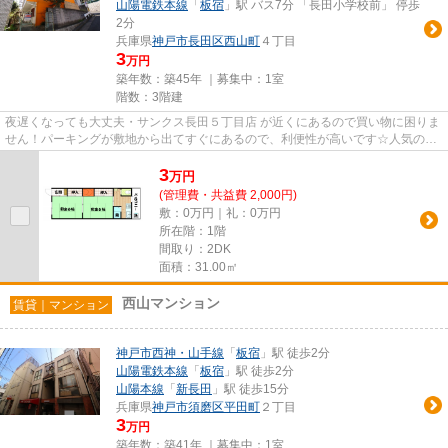
山陽電鉄本線
「
板宿
」駅 バス7分 「長田小学校前」 停歩
2分
兵庫県
神戸市長田区
西山町
４丁目
3
万円
築年数：築45年 ｜募集中：
1室
階数：3階建
夜遅くなっても大丈夫・サンクス長田５丁目店 が近くにあるので買い物に困りま
せん！パーキングが敷地から出てすぐにあるので、利便性が高いです☆人気の、
専有面積31.00平米のお部屋◎...
3
万
円
(管理費・共益費 2,000円)
敷：0万円｜礼：0万円
所在階：1階
間取り：2DK
面積：31.00㎡
西山マンション
賃貸｜マンション
神戸市西神・山手線
「
板宿
」駅 徒歩2分
山陽電鉄本線
「
板宿
」駅 徒歩2分
山陽本線
「
新長田
」駅 徒歩15分
兵庫県
神戸市須磨区
平田町
２丁目
3
万円
築年数：築41年 ｜募集中：
1室