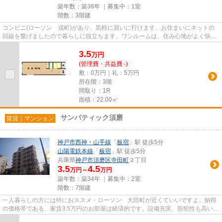
築年数：築36年 ｜募集中：
1室
階数：3階建
コンビニ(ローソン 戎町)があり、気軽に買いに行けます。お住まいにネットの
回線を繋げましたので暮らしに役立ちます。ワンルームは、住み心地がよく快適
な暮らしができます。住んで...
3.5
万
円
(管理費・共益費 -)
敷：0万円｜礼：5万円
所在階：3階
間取り：1R
面積：22.00㎡
サンパティック須磨
賃貸｜マンション
神戸市西神・山手線
「
板宿
」駅 徒歩5分
山陽電鉄本線
「
板宿
」駅 徒歩5分
兵庫県
神戸市須磨区
寺田町
２丁目
3.5
4.5
万円～
万円
築年数：築34年 ｜募集中：
2室
階数：7階建
一人暮らしの方には特におススメ・ローソン 大田町が近くていいですよ。納得
の価格帯である、家賃3.5万円のお部屋は経済的です。設備充実、防犯性も高いお
すすめのマンション物件です...