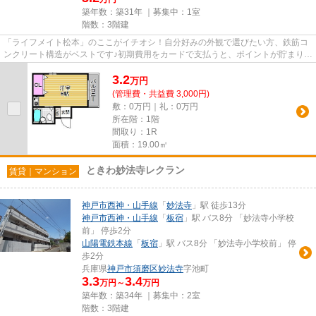
築年数：築31年 ｜募集中：
1室
階数：3階建
「ライフメイト松本」のここがイチオシ！自分好みの外観で選びたい方、鉄筋コ
ンクリート構造がベストです♪初期費用をカードで支払うと、ポイントが貯まりや
すいですよ♪移動が快適な生...
3.2
万
円
(管理費・共益費 3,000円)
敷：0万円｜礼：0万円
所在階：1階
間取り：1R
面積：19.00㎡
ときわ妙法寺レクラン
賃貸｜マンション
神戸市西神・山手線
「
妙法寺
」駅 徒歩13分
神戸市西神・山手線
「
板宿
」駅 バス8分 「妙法寺小学校
前」 停歩2分
山陽電鉄本線
「
板宿
」駅 バス8分 「妙法寺小学校前」 停
歩2分
兵庫県
神戸市須磨区
妙法寺
字池町
3.3
3.4
万円～
万円
築年数：築34年 ｜募集中：
2室
階数：3階建