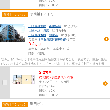
間取り：1K
面積：20.00㎡
須磨浦ドミトリー
賃貸｜マンション
山陽電鉄本線
「
山陽須磨
」駅 徒歩3分
山陽本線
「
須磨
」駅 徒歩3分
山陽電鉄本線
「
須磨寺
」駅 徒歩10分
兵庫県
神戸市須磨区
須磨浦通
５丁目
3.2
万円
築年数：築38年 ｜募集中：
1室
階数：6階建
物件から369m行けば神戸信用金庫 須磨支店があるなど、快適です。快適な生活
がおくれるように洗濯機をおくスペースがあります。車をよく利用する方も安
心、近隣に駐車場あり。賃料を抑...
3.2
万
円
(管理費・共益費 3,000円)
敷：0万円｜礼：0万円
所在階：4階
間取り：1K
面積：18.00㎡
重田ビル
賃貸｜マンション