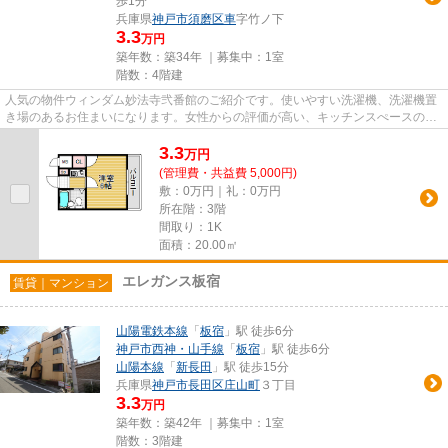
歩1分
兵庫県
神戸市須磨区
車
字竹ノ下
3.3
万円
築年数：築34年 ｜募集中：
1室
階数：4階建
人気の物件ウィンダム妙法寺弐番館のご紹介です。使いやすい洗濯機、洗濯機置
き場のあるお住まいになります。女性からの評価が高い、キッチンスぺースのあ
る物件。安心して暮らせる耐...
3.3
万
円
(管理費・共益費 5,000円)
敷：0万円｜礼：0万円
所在階：3階
間取り：1K
面積：20.00㎡
エレガンス板宿
賃貸｜マンション
山陽電鉄本線
「
板宿
」駅 徒歩6分
神戸市西神・山手線
「
板宿
」駅 徒歩6分
山陽本線
「
新長田
」駅 徒歩15分
兵庫県
神戸市長田区
庄山町
３丁目
3.3
万円
築年数：築42年 ｜募集中：
1室
階数：3階建