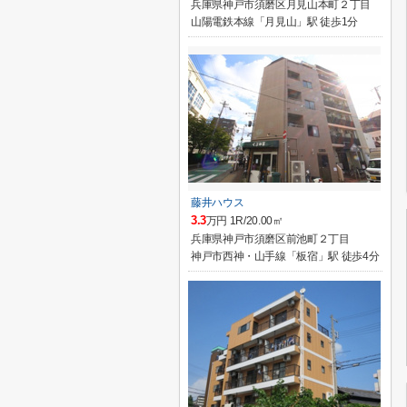
兵庫県神戸市須磨区月見山本町２丁目
山陽電鉄本線「月見山」駅 徒歩1分
藤井ハウス
3.3
万円 1R/20.00㎡
兵庫県神戸市須磨区前池町２丁目
神戸市西神・山手線「板宿」駅 徒歩4分