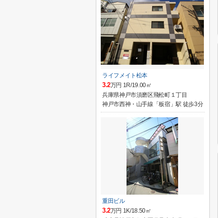
ライフメイト松本
3.2
万円 1R/19.00㎡
兵庫県神戸市須磨区飛松町１丁目
神戸市西神・山手線「板宿」駅 徒歩3分
重田ビル
3.2
万円 1K/18.50㎡