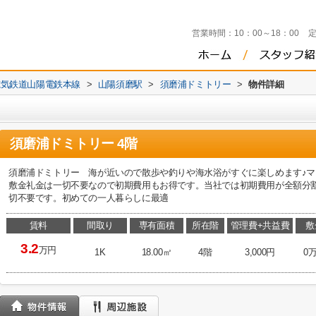
営業時間：
10：00～18：00
電気鉄道山陽電鉄本線
>
山陽須磨駅
>
須磨浦ドミトリー
>
物件詳細
須磨浦ドミトリー 4階
須磨浦ドミトリー 海が近いので散歩や釣りや海水浴がすぐに楽しめます♪
敷金礼金は一切不要なので初期費用もお得です。当社では初期費用が全額分
切不要です。初めての一人暮らしに最適
賃料
間取り
専有面積
所在階
管理費+共益費
敷
3.2
万円
1K
18.00㎡
4階
3,000円
0