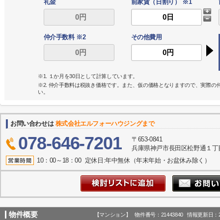
礼金
前家賃（日割り） ※1
仲介手数料 ※2
その他費用
※1. １か月を30日として計算しています。
※2. 仲介手数料は税抜き価格です。また、仮の価格となりますので、実際
い。
お問い合わせは
株式会社エルフォーハウジングまで
078-646-7201
〒653-0841
兵庫県神戸市長田区松野通１丁目
10：00～18：00 定休日:年中無休（年末年始・お盆休み除く）
物件概要
【マンション】 物件番号：21443840 情報更新日：20