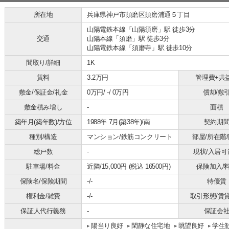
所在地
兵庫県神戸市須磨区須磨浦通５丁目
山陽電鉄本線「山陽須磨」駅 徒歩3分
交通
山陽本線「須磨」駅 徒歩3分
山陽電鉄本線「須磨寺」駅 徒歩10分
間取り/詳細
1K
賃料
3.2万円
管理費+共
敷金/保証金/礼金
0万円/ -/ 0万円
償却/敷
敷金積み増し
-
面積
築年月(築年数)/方位
1988年 7月(築38年)/南
契約期
種別/構造
マンション/鉄筋コンクリート
部屋/所在階
総戸数
-
現状/入居可
駐車場/料金
近隣/15,000円 (税込 16500円)
保険加入/
保険名/保険期間
-/-
特優賃
権利金/雑費
-/-
取引形態/賃
保証人代行義務
-
保証会
陽当り良好
閑静な住宅地
眺望良好
学生