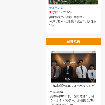
デュランタ
3.3
万円 1K/20.00㎡
兵庫県神戸市須磨区車字竹ノ下
神戸市西神・山手線「妙法寺」駅 徒歩
14分
株式会社エルフォーハウジング
〒653-0841
兵庫県神戸市長田区松野通１丁目
５－１９ パルテール新長田 203号
TEL/078-646-7201