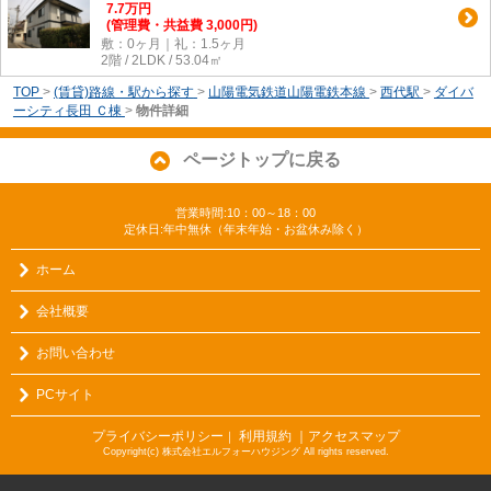
7.7
万
円
(管理費・共益費 3,000円)
敷：0ヶ月｜礼：1.5ヶ月
2階 / 2LDK / 53.04㎡
TOP
>
(賃貸)路線・駅から探す
>
山陽電気鉄道山陽電鉄本線
>
西代駅
>
ダイバ
ーシティ長田 Ｃ棟
>
物件詳細
ページトップに戻る
営業時間:10：00～18：00
定休日:年中無休（年末年始・お盆休み除く）
ホーム
会社概要
お問い合わせ
PCサイト
プライバシーポリシー
利用規約
｜アクセスマップ
｜
Copyright(c) 株式会社エルフォーハウジング All rights reserved.