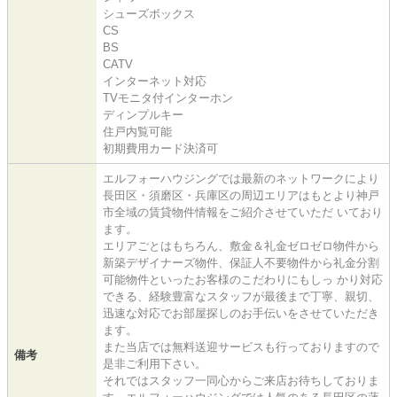
シューズボックス
CS
BS
CATV
インターネット対応
TVモニタ付インターホン
ディンプルキー
住戸内覧可能
初期費用カード決済可
エルフォーハウジングでは最新のネットワークにより
長田区・須磨区・兵庫区の周辺エリアはもとより神戸
市全域の賃貸物件情報をご紹介させていただ いており
ます。
エリアごとはもちろん、敷金＆礼金ゼロゼロ物件から
新築デザイナーズ物件、保証人不要物件から礼金分割
可能物件といったお客様のこだわりにもしっ かり対応
できる、経験豊富なスタッフが最後まで丁寧、親切、
迅速な対応でお部屋探しのお手伝いをさせていただき
ます。
また当店では無料送迎サービスも行っておりますので
備考
是非ご利用下さい。
それではスタッフ一同心からご来店お待ちしておりま