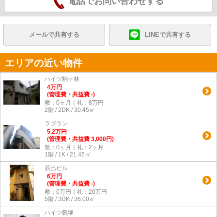
電話でお問い合わせする
メールで共有する
LINEで共有する
エリアの近い物件
ハイツ駒ヶ林
4
万
円
(管理費・共益費 -)
敷：0ヶ月｜礼：8万円
2階 / 2DK / 30.45㎡
ラブラン
5.2
万
円
(管理費・共益費 3,000円)
敷：0ヶ月｜礼：2ヶ月
1階 / 1K / 21.45㎡
辰巳ビル
6
万
円
(管理費・共益費 -)
敷：0万円｜礼：20万円
5階 / 3DK / 36.00㎡
ハイツ腕塚