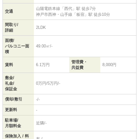
山陽電鉄本線
「
西代
」駅 徒歩7分
交通
神戸市西神・山手線
「
板宿
」駅 徒歩10分
間取り/
2LDK
詳細
面積/
バルコニー面
49.00㎡/-
積
管理費・
賃料
6.1万円
8,000円
共益費
敷金/
礼金/
0万円/5万円/-
保証金
償却/敷引
-/-
更新料
-
駐車場/
近隣/-
月額料金
保険加入 / 料
有 / -