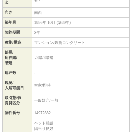
金
向き
南西
築年月
1986年 10月 (築39年)
契約期間
2年
種別/構造
マンション/鉄筋コンクリート
部屋/
所在階/
-/3階/3階建
階建
総戸数
-
現況/
空家/即時
入居可能日
取引態様/
一般媒介/一般
賃貸区分
物件番号
14972882
ペット相談
陽当り良好