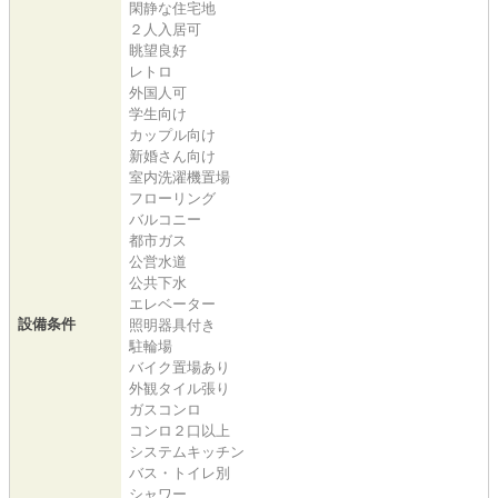
閑静な住宅地
２人入居可
眺望良好
レトロ
外国人可
学生向け
カップル向け
新婚さん向け
室内洗濯機置場
フローリング
バルコニー
都市ガス
公営水道
公共下水
エレベーター
設備条件
照明器具付き
駐輪場
バイク置場あり
外観タイル張り
ガスコンロ
コンロ２口以上
システムキッチン
バス・トイレ別
シャワー