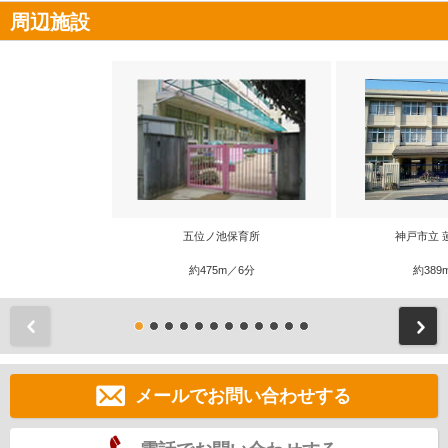
周辺施設
五位ノ池保育所
神戸市立 
約475m／6分
約389
前
メールでお問い合わせする