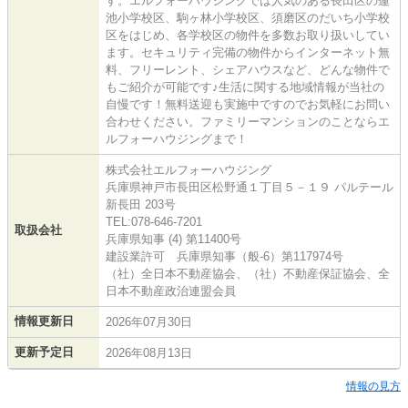
す。エルフォーハウジングでは人気のある長田区の蓮
池小学校区、駒ヶ林小学校区、須磨区のだいち小学校
区をはじめ、各学校区の物件を多数お取り扱いしてい
ます。セキュリティ完備の物件からインターネット無
料、フリーレント、シェアハウスなど、どんな物件で
もご紹介が可能です♪生活に関する地域情報が当社の
自慢です！無料送迎も実施中ですのでお気軽にお問い
合わせください。ファミリーマンションのことならエ
ルフォーハウジングまで！
株式会社エルフォーハウジング
兵庫県神戸市長田区松野通１丁目５－１９ パルテール
新長田 203号
TEL:078-646-7201
取扱会社
兵庫県知事 (4) 第11400号
建設業許可 兵庫県知事（般-6）第117974号
（社）全日本不動産協会、（社）不動産保証協会、全
日本不動産政治連盟会員
情報更新日
2026年07月30日
更新予定日
2026年08月13日
情報の見方