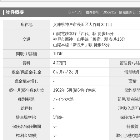
物件概要
【ハイツ】 物件番号：39552317 情報更新日：20
所在地
兵庫県神戸市長田区大谷町３丁目
山陽電鉄本線「西代」駅 徒歩15分
交通
神戸市西神・山手線「板宿」駅 徒歩13分
山陽本線「新長田」駅 徒歩18分
間取り/詳細
1LDK
賃料
4.2万円
管理費+共
敷金/保証金/礼金
0ヶ月/ -/ 2ヶ月
償却/敷
敷金積み増し
-
面積
築年月(築年数)/方位
1962年 5月(築64年)/南東
契約期
種別/構造
ハイツ/木造
部屋/所在階
総戸数
-
現状/入居可
駐車場/料金
近隣/-
保険加入/
保険名/保険期間
-/-
特優賃
権利金/雑費
-/-
取引形態/賃