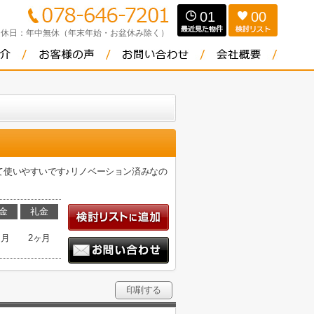
01
00
定休日：
年中無休（年末年始・お盆休み除く）
て使いやすいです♪リノベーション済みなの
金
礼金
ヶ月
2ヶ月
印刷する