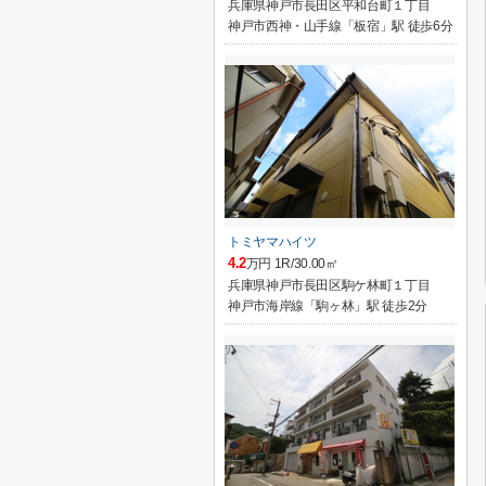
兵庫県神戸市長田区平和台町１丁目
神戸市西神・山手線「板宿」駅 徒歩6分
トミヤマハイツ
4.2
万円 1R/30.00㎡
兵庫県神戸市長田区駒ケ林町１丁目
神戸市海岸線「駒ヶ林」駅 徒歩2分