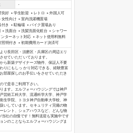
社
-
望良好
学生歓迎
レトロ
外国人可
女性向け
室内洗濯機置場
具付き
駐輪場
バイク置場あり
別
洗面台
洗髪洗面化粧台
シャワー
インターネット対応
ネット使用料無料
室照明付き
初期費用カード決済可
より長田区・須磨区・兵庫区の周辺エリ
させていただ いております。
から新築デザイナーズ物件、保証人不要
わりにもしっ かり対応できる、経験豊富
お部屋探しのお手伝いをさせていただき
ので是非ご利用下さい。
ります。エルフォーハウジングでは神戸
戸芸術工科大学、流通科学大学、神戸学
衛生学院、トヨタ神戸自動車大学校、神
扱いしています。セキュリティ完備の物
ーレント、シェアハウスなど、どんな物
が当社の自慢です！無料送迎も実施中です
ョンのことならエルフォーハウジングま