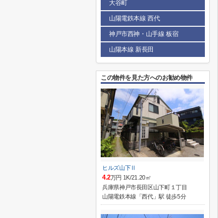
大谷町
山陽電鉄本線 西代
神戸市西神・山手線 板宿
山陽本線 新長田
この物件を見た方へのお勧め物件
ヒルズ山下Ⅱ
4.2
万円 1K/21.20㎡
兵庫県神戸市長田区山下町１丁目
山陽電鉄本線「西代」駅 徒歩5分