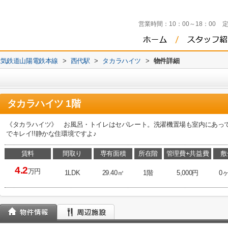
営業時間：
10：00～18：00
電気鉄道山陽電鉄本線
>
西代駅
>
タカラハイツ
>
物件詳細
タカラハイツ 1階
《タカラハイツ》 お風呂・トイレはセパレート。洗濯機置場も室内にあっ
でキレイ!!静かな住環境ですよ♪
賃料
間取り
専有面積
所在階
管理費+共益費
敷
4.2
万円
1LDK
29.40㎡
1階
5,000円
0