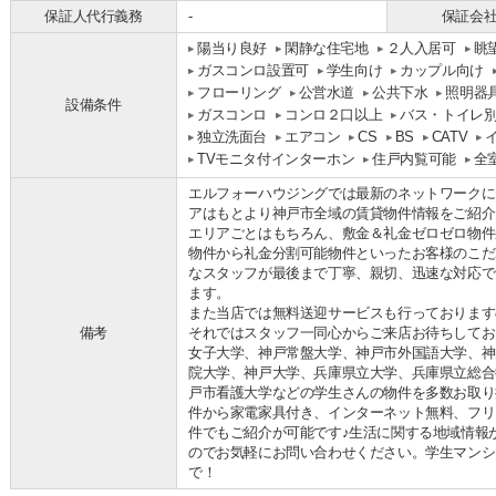
保証人代行義務
-
保証会
陽当り良好
閑静な住宅地
２人入居可
眺
ガスコンロ設置可
学生向け
カップル向け
フローリング
公営水道
公共下水
照明器
設備条件
ガスコンロ
コンロ２口以上
バス・トイレ
独立洗面台
エアコン
CS
BS
CATV
TVモニタ付インターホン
住戸内覧可能
全
エルフォーハウジングでは最新のネットワークに
アはもとより神戸市全域の賃貸物件情報をご紹介
エリアごとはもちろん、敷金＆礼金ゼロゼロ物件
物件から礼金分割可能物件といったお客様のこだ
なスタッフが最後まで丁寧、親切、迅速な対応で
ます。
また当店では無料送迎サービスも行っております
備考
それではスタッフ一同心からご来店お待ちしてお
女子大学、神戸常盤大学、神戸市外国語大学、神
院大学、神戸大学、兵庫県立大学、兵庫県立総合
戸市看護大学などの学生さんの物件を多数お取り
件から家電家具付き、インターネット無料、フリ
件でもご紹介が可能です♪生活に関する地域情報
のでお気軽にお問い合わせください。学生マンシ
で！