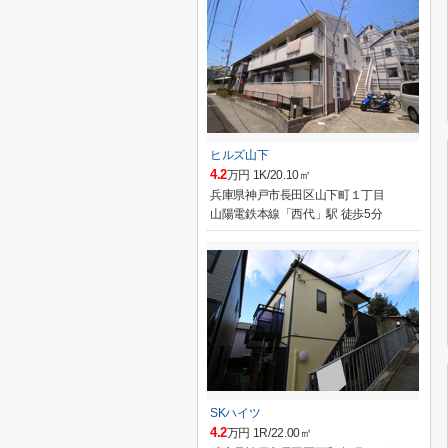
ヒルズ山下
4.2
万円 1K/20.10㎡
兵庫県神戸市長田区山下町１丁目
山陽電鉄本線「西代」駅 徒歩5分
SKハイツ
4.2
万円 1R/22.00㎡