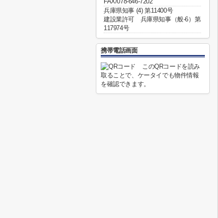
FAX/078-646-7202
兵庫県知事 (4) 第11400号
建設業許可 兵庫県知事（般-6）第
117974号
携帯電話画面
このQRコードを読み
取ることで、ケータイでも物件情報
を確認できます。