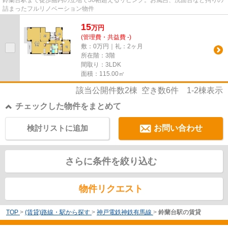
鈴蘭台駅まで徒歩圏内の立地で30帖超えるリビング。お風呂、洗面台など拘りの
詰まったフルリノベーション物件
15
万
円
(管理費・共益費 -)
敷：0万円｜礼：2ヶ月
所在階：3階
間取り：3LDK
面積：115.00㎡
該当公開件数
2
棟 空き数
6
件
1-2
棟表示
チェックした物件をまとめて
検討リストに追加
お問い合わせ
さらに条件を絞り込む
物件リクエスト
TOP
>
(賃貸)路線・駅から探す
>
神戸電鉄神鉄有馬線
>
鈴蘭台駅の賃貸