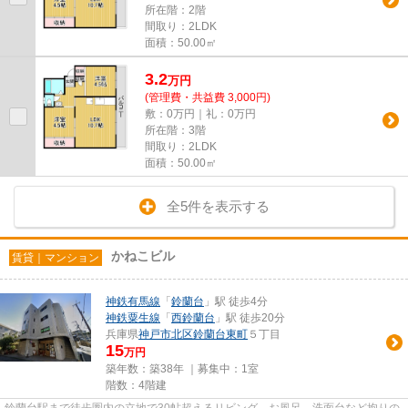
所在階：2階
間取り：2LDK
面積：50.00㎡
3.2
万
円
(管理費・共益費 3,000円)
敷：0万円｜礼：0万円
所在階：3階
間取り：2LDK
面積：50.00㎡
全5件を表示する
かねこビル
賃貸｜マンション
神鉄有馬線
「
鈴蘭台
」駅 徒歩4分
神鉄粟生線
「
西鈴蘭台
」駅 徒歩20分
兵庫県
神戸市北区
鈴蘭台東町
５丁目
15
万円
築年数：築38年 ｜募集中：
1室
階数：4階建