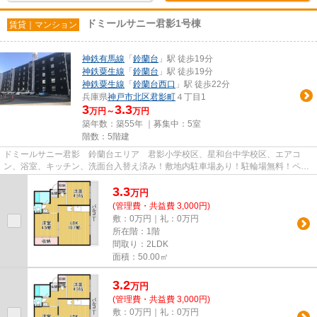
ドミールサニー君影1号棟
賃貸｜マンション
神鉄有馬線
「
鈴蘭台
」駅 徒歩19分
神鉄粟生線
「
鈴蘭台
」駅 徒歩19分
神鉄粟生線
「
鈴蘭台西口
」駅 徒歩22分
兵庫県
神戸市北区
君影町
４丁目1
3
3.3
万円～
万円
築年数：築55年 ｜募集中：
5室
階数：5階建
ドミールサニー君影 鈴蘭台エリア 君影小学校区、星和台中学校区、エアコ
ン、浴室、キッチン、洗面台入替え済み！敷地内駐車場あり！駐輪場無料！ペッ
ト飼育可能です。
3.3
万
円
(管理費・共益費 3,000円)
敷：0万円｜礼：0万円
所在階：1階
間取り：2LDK
面積：50.00㎡
3.2
万
円
(管理費・共益費 3,000円)
敷：0万円｜礼：0万円