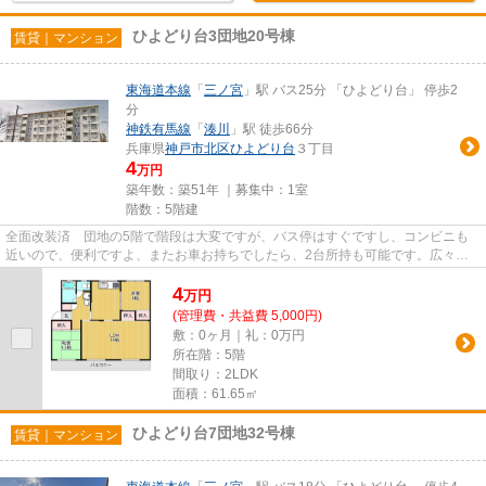
ひよどり台3団地20号棟
賃貸｜マンション
東海道本線
「
三ノ宮
」駅 バス25分 「ひよどり台」 停歩2
分
神鉄有馬線
「
湊川
」駅 徒歩66分
兵庫県
神戸市北区
ひよどり台
３丁目
4
万円
築年数：築51年 ｜募集中：
1室
階数：5階建
全面改装済 団地の5階で階段は大変ですが、バス停はすぐですし、コンビニも
近いので、便利ですよ、またお車お持ちでしたら、2台所持も可能です。広々と
して魅力あるリビングで新生活...
4
万
円
(管理費・共益費 5,000円)
敷：0ヶ月｜礼：0万円
所在階：5階
間取り：2LDK
面積：61.65㎡
ひよどり台7団地32号棟
賃貸｜マンション