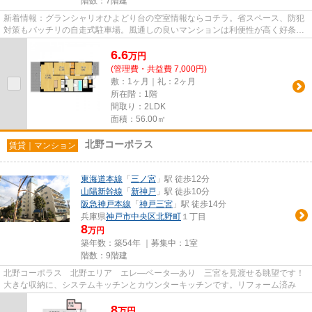
階数：7階建
新着情報：グランシャリオひよどり台の空室情報ならコチラ。省スペース、防犯
対策もバッチリの自走式駐車場。風通しの良いマンションは利便性が高く好条件
です。築浅(築1年)なので、内...
6.6
万
円
(管理費・共益費 7,000円)
敷：1ヶ月｜礼：2ヶ月
所在階：1階
間取り：2LDK
面積：56.00㎡
北野コーポラス
賃貸｜マンション
東海道本線
「
三ノ宮
」駅 徒歩12分
山陽新幹線
「
新神戸
」駅 徒歩10分
阪急神戸本線
「
神戸三宮
」駅 徒歩14分
兵庫県
神戸市中央区
北野町
１丁目
8
万円
築年数：築54年 ｜募集中：
1室
階数：9階建
北野コーポラス 北野エリア エレ―ベータ―あり 三宮を見渡せる眺望です！
大きな収納に、システムキッチンとカウンターキッチンです。リフォーム済み
8
万
円