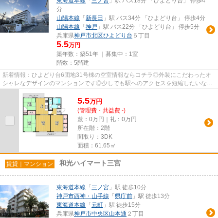
東海道本線
「
三ノ宮
」駅 バス18分 「ひよどり台」 停歩4
分
山陽本線
「
新長田
」駅 バス34分 「ひよどり台」 停歩4分
山陽本線
「
神戸
」駅 バス22分 「ひよどり台」 停歩5分
兵庫県
神戸市北区
ひよどり台
５丁目
5.5
万円
築年数：築51年 ｜募集中：
1室
階数：5階建
新着情報：ひよどり台6団地31号棟の空室情報ならコチラ◎外装にこだわったオ
シャレなデザインのマンションです◎少しでも駅へのアクセスを短縮したいな
ら、駅徒歩5分以内の物件はいかが...
5.5
万
円
(管理費・共益費 -)
敷：0万円｜礼：0万円
所在階：2階
間取り：3DK
面積：61.65㎡
和光ハイマート三宮
賃貸｜マンション
東海道本線
「
三ノ宮
」駅 徒歩10分
神戸市西神・山手線
「
県庁前
」駅 徒歩13分
東海道本線
「
元町
」駅 徒歩15分
兵庫県
神戸市中央区
山本通
２丁目