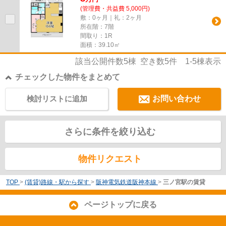
(管理費・共益費 5,000円)
敷：0ヶ月｜礼：2ヶ月
所在階：7階
間取り：1R
面積：39.10㎡
該当公開件数
5
棟 空き数
5
件
1-5
棟表示
チェックした物件をまとめて
検討リストに追加
お問い合わせ
さらに条件を絞り込む
物件リクエスト
TOP
>
(賃貸)路線・駅から探す
>
阪神電気鉄道阪神本線
>
三ノ宮駅の賃貸
ページトップに戻る