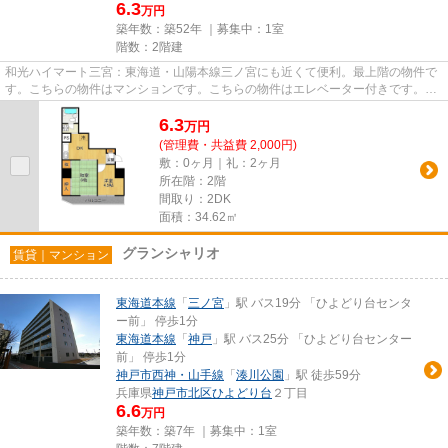
6.3
万円
築年数：築52年 ｜募集中：
1室
階数：2階建
和光ハイマート三宮：東海道・山陽本線三ノ宮にも近くて便利。最上階の物件で
す。こちらの物件はマンションです。こちらの物件はエレベーター付きです。神
戸市中央区エリアの賃貸情報...
6.3
万
円
(管理費・共益費 2,000円)
敷：0ヶ月｜礼：2ヶ月
所在階：2階
間取り：2DK
面積：34.62㎡
グランシャリオ
賃貸｜マンション
東海道本線
「
三ノ宮
」駅 バス19分 「ひよどり台センタ
ー前」 停歩1分
東海道本線
「
神戸
」駅 バス25分 「ひよどり台センター
前」 停歩1分
神戸市西神・山手線
「
湊川公園
」駅 徒歩59分
兵庫県
神戸市北区
ひよどり台
２丁目
6.6
万円
築年数：築7年 ｜募集中：
1室