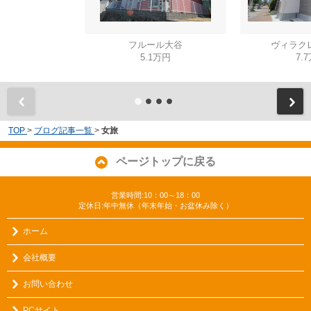
フルール大谷
ヴィラク
5.1万円
7.
TOP
>
ブログ記事一覧
>
女旅
ページトップに戻る
営業時間:10：00～18：00
定休日:年中無休（年末年始・お盆休み除く）
ホーム
会社概要
お問い合わせ
PCサイト