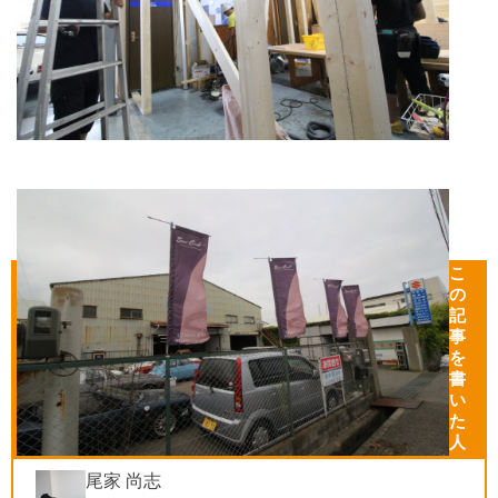
こ
の
記
事
を
書
い
た
人
尾家 尚志