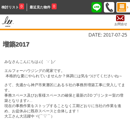
0
0
検討リスト
最近見た物件
お問合せ
DATE: 2017-07-25
増築2017
みなさんこんにちは∠( ˙-˙ )／
エルフォーハウジングの尾家です。
本格的な夏にやられていませんか？体調には気をつけてくださいね～
さて、先週から神戸市東灘区にあるＳ社の事務所増築工事に突入してま
す。
事務スペース及びお客様スペースの確保と最新の3Ｄプリンター室の増
築となります♪
...
現在の事務作業をストップすることなく工期どおりに当社の作業を進
め、お盆休みに既存スペースと合体します！
大工さん大活躍中ヾ(⌒▽⌒）ゞ