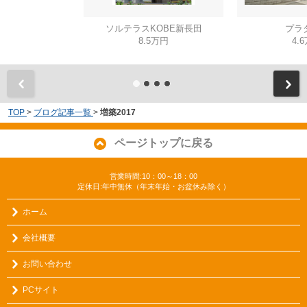
ソルテラスKOBE新長田
プラ
8.5万円
4.
TOP
>
ブログ記事一覧
>
増築2017
ページトップに戻る
営業時間:10：00～18：00
定休日:年中無休（年末年始・お盆休み除く）
ホーム
会社概要
お問い合わせ
PCサイト