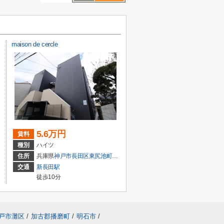
maison de cercle
5.6万円
賃料
種別
ハイツ
住所
兵庫県
神戸市長田区
東尻池町
１丁目
交通
新長田駅
徒歩10分
戸市灘区
/
加古郡播磨町
/
明石市
/