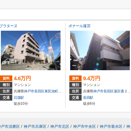
プラターヌ
ボナール蓮宮
4.6万円
9.4万円
賃料
賃料
種別
マンション
種別
マンション
住所
兵庫県
神戸市長田区
東尻池町
２丁目
住所
兵庫県
神戸市長田区
蓮宮通
２丁目
交通
苅藻駅
交通
長田駅
徒歩10分
徒歩6分
神戸市須磨区
/
神戸市兵庫区
/
神戸市北区
/
神戸市中央区
/
神戸市垂水区
/
神