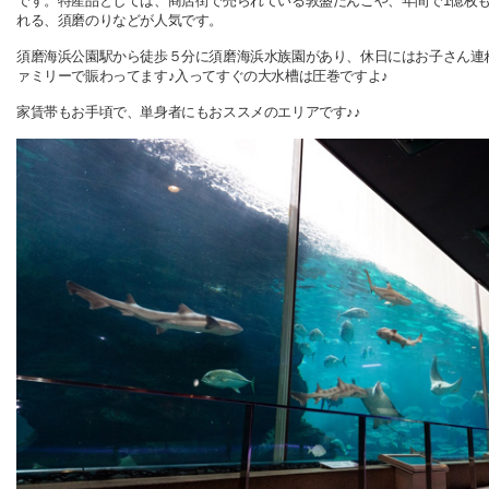
です。特産品としては、商店街で売られている敦盛だんごや、年間で1億枚
れる、須磨のりなどが人気です。
須磨海浜公園駅から徒歩５分に須磨海浜水族園があり、休日にはお子さん連
ァミリーで賑わってます♪入ってすぐの大水槽は圧巻ですよ♪
家賃帯もお手頃で、単身者にもおススメのエリアです♪♪