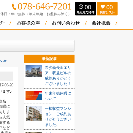
00
00
定休日：
年中無休（年末年始・お盆休み除く）
最新記事
へ ≫
希少新長田エリ
ア 収益ビルの
成約ありがとう
ございました！
17-06-20
います♪
年末年始休暇に
ついて
地名
西隅に
一棟収益マンシ
ありま
ョン ご成約あ
ら人気
りがとうござい
養する
ました。
戸など