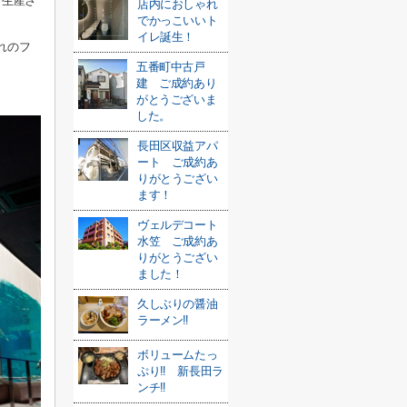
も生産さ
店内におしゃれ
でかっこいいト
イレ誕生！
れのフ
五番町中古戸
建 ご成約あり
がとうございま
した。
長田区収益アパ
ート ご成約あ
りがとうござい
ます！
ヴェルデコート
水笠 ご成約あ
りがとうござい
ました！
久しぶりの醤油
ラーメン‼
ボリュームたっ
ぷり‼ 新長田ラ
ンチ‼