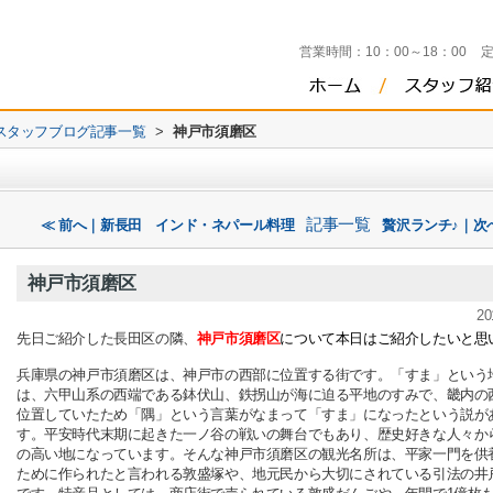
営業時間：
10：00～18：00
スタッフブログ記事一覧
>
神戸市須磨区
記事一覧
≪ 前へ｜新長田 インド・ネパール料理
贅沢ランチ♪｜次
神戸市須磨区
20
先日ご紹介した長田区の隣、
神戸市須磨区
について本日はご紹介したいと思
兵庫県の神戸市須磨区は、神戸市の西部に位置する街です。「すま」という
は、六甲山系の西端である鉢伏山、鉄拐山が海に迫る平地のすみで、畿内の
位置していたため「隅」という言葉がなまって「すま」になったという説が
す。平安時代末期に起きた一ノ谷の戦いの舞台でもあり、歴史好きな人々か
の高い地になっています。そんな神戸市須磨区の観光名所は、平家一門を供
ために作られたと言われる敦盛塚や、地元民から大切にされている引法の井