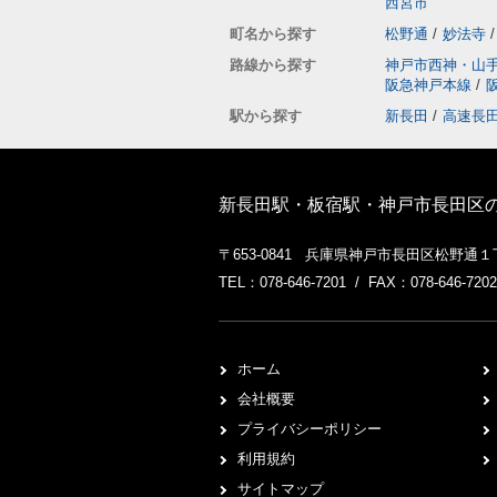
西宮市
町名から探す
松野通
/
妙法寺
/
路線から探す
神戸市西神・山
阪急神戸本線
/
駅から探す
新長田
/
高速長
新長田駅・板宿駅・神戸市長田区
〒653-0841 兵庫県神戸市長田区松野通
TEL：078-646-7201 / FAX：078-646-7202
ホーム
会社概要
プライバシーポリシー
利用規約
サイトマップ