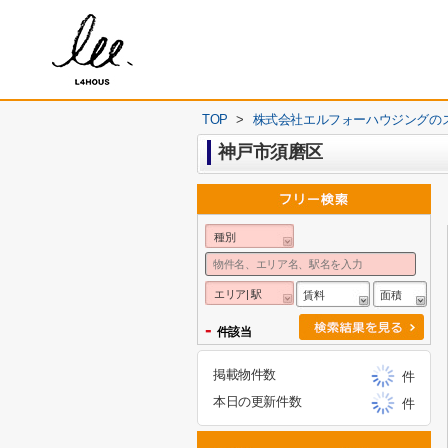
TOP
>
株式会社エルフォーハウジングの
神戸市須磨区
種別
エリア| 駅
賃料
面積
-
件該当
掲載物件数
件
本日の更新件数
件