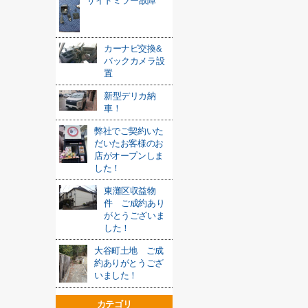
サイドミラー故障
カーナビ交換&
バックカメラ設
置
新型デリカ納
車！
弊社でご契約いた
だいたお客様のお
店がオープンしま
した！
東灘区収益物
件 ご成約あり
がとうございま
した！
大谷町土地 ご成
約ありがとうござ
いました！
カテゴリ