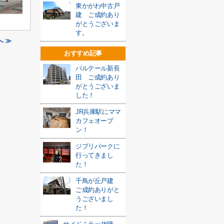
東かがわ中古戸
建 ご成約あり
がとうございま
す。
へ ≫
おすすめ記事
パルテール新長
田 ご成約あり
がとうございま
した！
JR兵庫駅にママ
カフェオープ
ン！
ジブリパークに
行ってきまし
た！
千鳥が丘戸建
ご成約ありがと
うございまし
た！