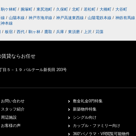
駒ケ林町
/
腕塚町
/
東尻池町
/
久保町
/
北町
/
若松町
/
大橋町
/
大谷町
手線
/
山陽本線
/
神戸市海岸線
/
神戸高速東西線
/
山陽電鉄本線
/
神鉄有馬
阪神本線
田
/
板宿
/
西代
/
駒ヶ林
/
鷹取
/
兵庫
/
東須磨
/
上沢
/
苅藻
の賃貸ならお任せ
１丁目５－１９ パルテール新長田 203号
お問い合わせ
敷金礼金0円特集
スタッフ紹介
新築物件特集
周辺施設
シングル向け
お客様の声
カップル・ファミリー向け
360°パノラマ・VR閲覧可能物件