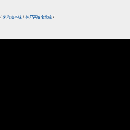
線
/
東海道本線
/
神戸高速南北線
/