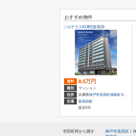
おすすめ物件
ソルテラスKOBE新長田
8.5万円
賃料
種別
マンション
住所
兵庫県
神戸市長田区
神楽町
６丁目
交通
新長田駅
徒歩3分
市区町村から探す
神戸市長田区
/