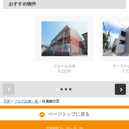
おすすめ物件
フルール大谷
ヴィラク
5.1万円
7.
TOP
>
ブログ記事一覧
>
社員旅行②
ページトップに戻る
営業時間:10：00～18：00