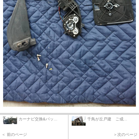
カーナビ交換&バッ...
千鳥が丘戸建 ご成...
＜ 前のページ
＞次のページ