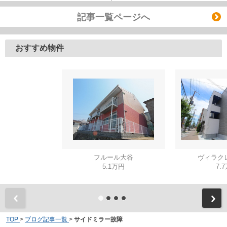
記事一覧ページへ
おすすめ物件
フルール大谷
ヴィラク
5.1万円
7.
TOP
>
ブログ記事一覧
>
サイドミラー故障