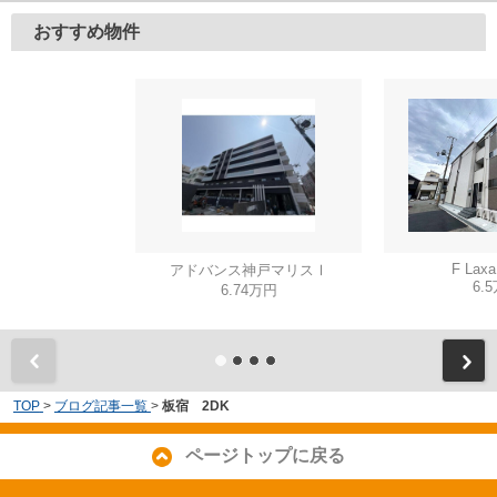
おすすめ物件
F Lax
アドバンス神戸マリスⅠ
6.
6.74万円
TOP
>
ブログ記事一覧
>
板宿 2DK
ページトップに戻る