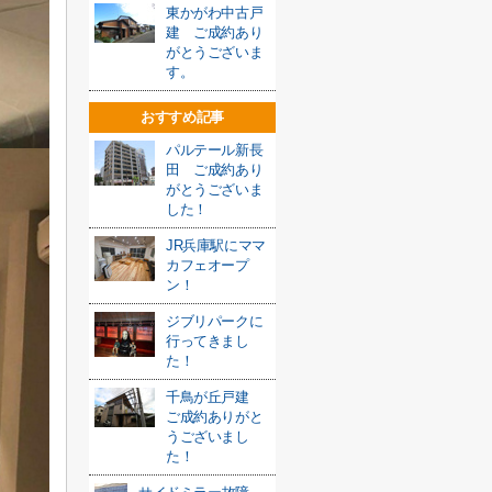
東かがわ中古戸
建 ご成約あり
がとうございま
す。
おすすめ記事
パルテール新長
田 ご成約あり
がとうございま
した！
JR兵庫駅にママ
カフェオープ
ン！
ジブリパークに
行ってきまし
た！
千鳥が丘戸建
ご成約ありがと
うございまし
た！