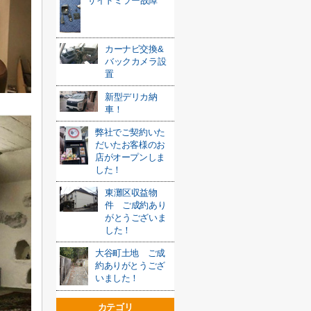
サイドミラー故障
カーナビ交換&
バックカメラ設
置
新型デリカ納
車！
弊社でご契約いた
だいたお客様のお
店がオープンしま
した！
東灘区収益物
件 ご成約あり
がとうございま
した！
大谷町土地 ご成
約ありがとうござ
いました！
カテゴリ