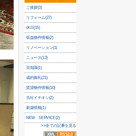
ご挨拶(3)
リフォーム(27)
休日(15)
収益物件情報(2)
リノベーション(1)
ニュース(13)
豆知識(1)
成約御礼(21)
賃貸物件情報(10)
当社イチオシ(2)
新築情報(1)
NEW SERVICE(2)
>>全ての記事を見る
XML
RSS2.0