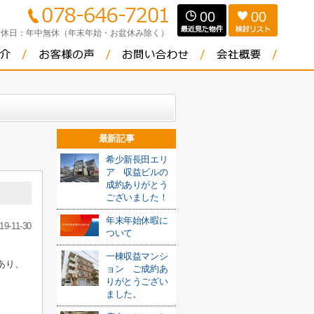
00
00
定休日：
年中無休（年末年始・お盆休み除く）
最新記事
希少新長田エリ
ア 収益ビルの
成約ありがとう
ございました！
年末年始休暇に
19-11-30
ついて
一棟収益マンシ
あり、
ョン ご成約あ
りがとうござい
ました。