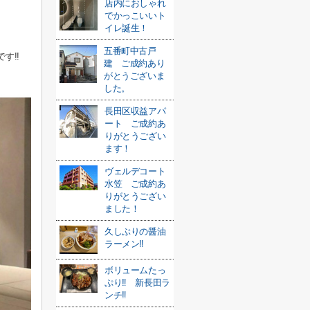
店内におしゃれ
でかっこいいト
イレ誕生！
五番町中古戸
す!!
建 ご成約あり
がとうございま
した。
長田区収益アパ
ート ご成約あ
りがとうござい
ます！
ヴェルデコート
水笠 ご成約あ
りがとうござい
ました！
久しぶりの醤油
ラーメン‼
ボリュームたっ
ぷり‼ 新長田ラ
ンチ‼