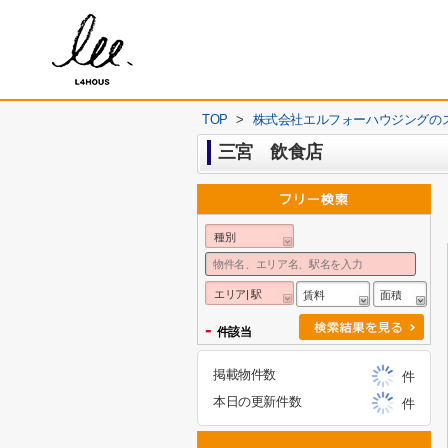
TOP
>
株式会社エルフォーハウジングの
三宮 飲食店
種別
エリア| 駅
賃料
面積
-
件該当
掲載物件数
件
本日の更新件数
件