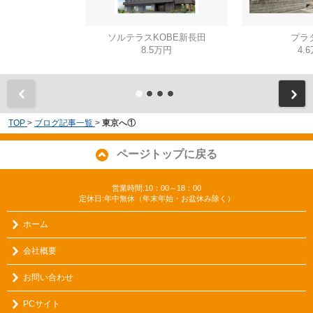
ソルテラスKOBE新長田
プラ
8.5万円
4.
TOP
>
ブログ記事一覧
>
東京へ①
ページトップに戻る
営業時間:10：00～18：00
定休日:年中無休（年末年始・お盆休み除く）
ホーム
会社概要
お問い合わせ
PCサイト