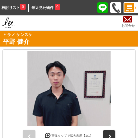
0
0
検討リスト
最近見た物件
お問合せ
ヒラノ ケンスケ
平野 健介
前
次
画像タップで拡大表示【
1
/1】