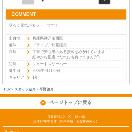
COMMENT
明るく元気がモットーです！
出身地
兵庫県神戸市西区
趣味
ドライブ、映画鑑賞
長所
丁寧で安心感のある接客を心がけています。
細やかな配慮はだれにも負けません(^^)
短所
ショートスリーパー
誕生日
2006年01月29日
キャリア
1年
TOP
>
スタッフ紹介
>
平野健介
ページトップに戻る
営業時間:10：00～18：00
定休日:年中無休（年末年始・お盆休み除く）