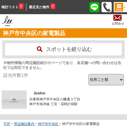
0
0
検討リスト
最近見た物件
お問合せ
神戸市中央区の家電製品
スポットを絞り込む
※物件情報の周辺施設紹介のページであり、各店舗への問い合わせは当
社では対応できません。
該当件数
1
件
Joshin
兵庫県神戸市中央区八幡通３丁目
神戸市海岸線 三宮・花時計前駅
-
TOP
>
周辺施設案内
>
神戸市中央区
>
神戸市中央区の家電製品