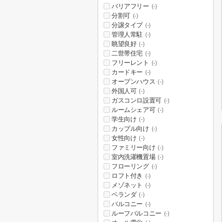
バリアフリー
(-)
分割可
(-)
分譲タイプ
(-)
管理人常駐
(-)
眺望良好
(-)
二世帯住宅
(-)
フリーレント
(-)
カードキー
(-)
オープンハウス
(-)
外国人可
(-)
ガスコンロ設置可
(-)
ルームシェア可
(-)
学生向け
(-)
カップル向け
(-)
女性向け
(-)
ファミリー向け
(-)
室内洗濯機置場
(-)
フローリング
(-)
ロフト付き
(-)
メゾネット
(-)
ベランダ
(-)
バルコニー
(-)
ルーフバルコニー
(-)