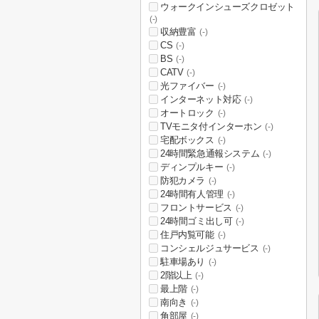
ウォークインシューズクロゼット
(-)
収納豊富
(-)
CS
(-)
BS
(-)
CATV
(-)
光ファイバー
(-)
インターネット対応
(-)
オートロック
(-)
TVモニタ付インターホン
(-)
宅配ボックス
(-)
24時間緊急通報システム
(-)
ディンプルキー
(-)
防犯カメラ
(-)
24時間有人管理
(-)
フロントサービス
(-)
24時間ゴミ出し可
(-)
住戸内覧可能
(-)
コンシェルジュサービス
(-)
駐車場あり
(-)
2階以上
(-)
最上階
(-)
南向き
(-)
角部屋
(-)