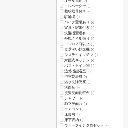
オール電化
(-)
エレベーター
(-)
照明器具付き
(-)
駐輪場
(-)
バイク置場あり
(-)
家具・家電付き
(-)
洗濯機置場有
(-)
外観タイル張り
(-)
コンロ２口以上
(-)
食器洗い乾燥機
(-)
システムキッチン
(-)
対面式キッチン
(-)
バス・トイレ別
(-)
追焚機能浴室
(-)
浴室乾燥機
(-)
温水洗浄便座
(-)
洗面台
(-)
洗髪洗面化粧台
(-)
シャワー
(-)
独立洗面台
(-)
エアコン
(-)
床暖房
(-)
床下収納
(-)
ウォークインクロゼット
(-)