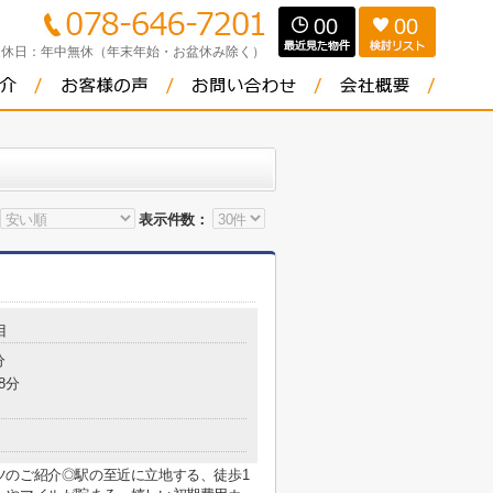
00
00
定休日：
年中無休（年末年始・お盆休み除く）
表示件数：
目
分
8分
ツのご紹介◎駅の至近に立地する、徒歩1