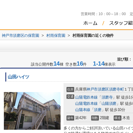
営業時間：
10：00～18：00
神戸市須磨区の保育園
>
村雨保育園
>
村雨保育園の近くの物件
並び順：
14
16
1-14
該当公開件数
棟 空き数
件
棟表示
山田ハイツ
兵庫県
神戸市須磨区
須磨寺町
１丁
住所
交通
山陽電鉄本線
「
須磨寺
」駅 徒歩1
山陽電鉄本線
「
山陽須磨
」駅 徒歩
山陽本線
「
須磨
」駅 徒歩10分
築42年
2階建
木造
築年
階数
構造
多くの方からご好評頂いている山田ハイ