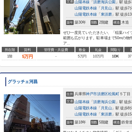
交通
山陽本線
「
須磨海浜公園
」駅 徒歩
山陽電鉄本線
「
月見山
」駅 徒歩7
山陽電鉄本線
「
東須磨
」駅 徒歩1
築30年
2階建
木造
築年
階数
構造
ぜひ一度見ていただきたい、「稲葉ハイ
範囲も広がります。駐車場まで50mの物
ア...
所在階
賃料
管理費・共益費
敷金
礼金
間取り
5
万円
1階
-
5万円
10万円
1DK
37
グラッチェ河昌
兵庫県
神戸市須磨区
松風町
５丁目
住所
交通
山陽本線
「
須磨海浜公園
」駅 徒歩
山陽電鉄本線
「
月見山
」駅 徒歩8
山陽電鉄本線
「
東須磨
」駅 徒歩1
築18年
5階建
鉄骨
築年
階数
構造