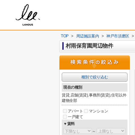
TOP
>
周辺施設案内
>
神戸市須磨区
>
村雨保育園周辺物件
種別で絞り込む
現在の種別
賃貸,店舗(賃貸),事務所(賃貸),住宅以外
建物全部
アパート
マンション
一戸建て
▼賃料
～