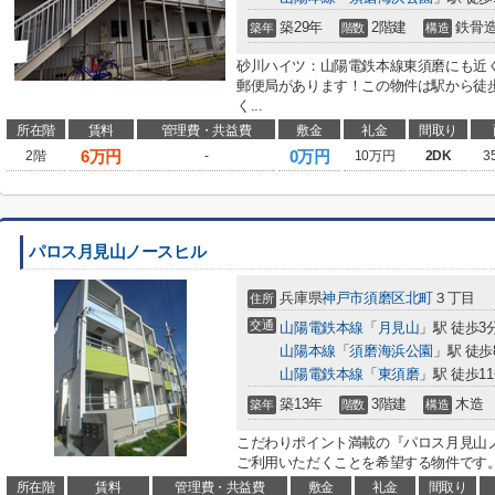
築29年
2階建
鉄骨
築年
階数
構造
砂川ハイツ：山陽電鉄本線東須磨にも近く
郵便局があります！この物件は駅から徒
く...
所在階
賃料
管理費・共益費
敷金
礼金
間取り
6
万円
0万円
2階
-
10万円
2DK
3
パロス月見山ノースヒル
兵庫県
神戸市須磨区
北町
３丁目
住所
交通
山陽電鉄本線
「
月見山
」駅 徒歩3
山陽本線
「
須磨海浜公園
」駅 徒歩
山陽電鉄本線
「
東須磨
」駅 徒歩1
築13年
3階建
木造
築年
階数
構造
こだわりポイント満載の『パロス月見山
ご利用いただくことを希望する物件です。楽
所在階
賃料
管理費・共益費
敷金
礼金
間取り