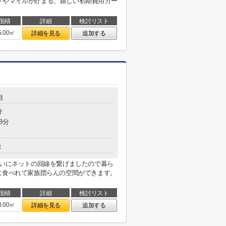
トやマイルが貯まる、嬉しい初期費用カー
面積
詳細
検討リスト
5.00㎡
詳細を見る
追加する
目
分
8分
造
まいにネットの回線を繋げましたので暮ら
に食べれて家族団らんの空間ができます。
面積
詳細
検討リスト
0.00㎡
詳細を見る
追加する