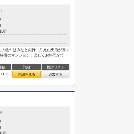
目
分
分
10分
この物件はみなと銀行 月見山支店が直ぐ
が特徴のマンション！楽しくお料理がで
面積
詳細
検討リスト
.71㎡
詳細を見る
追加する
4
分
分
10分