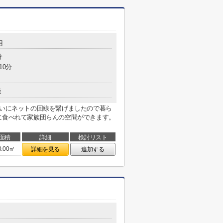
目
分
10分
造
まいにネットの回線を繋げましたので暮ら
に食べれて家族団らんの空間ができます。
面積
詳細
検討リスト
0.00㎡
詳細を見る
追加する