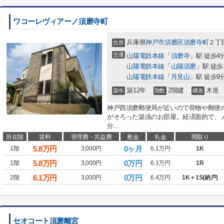
ワコーレヴィアーノ須磨寺町
兵庫県
神戸市須磨区
須磨寺町
２丁
住所
交通
山陽電鉄本線
「
須磨寺
」駅 徒歩4
山陽電鉄本線
「
山陽須磨
」駅 徒歩
山陽電鉄本線
「
月見山
」駅 徒歩9
築12年
2階建
木造
築年
階数
構造
神戸西須磨郵便局が近いので荷物や郵便
がそろった築浅のお部屋。経済面的で、
分...
所在階
賃料
管理費・共益費
敷金
礼金
間取り
5.8
万円
0ヶ月
1階
3,000円
6.1万円
1K
5.8
万円
0万円
1階
3,000円
6.1万円
1R
6.1
万円
0万円
2階
3,000円
6.4万円
1K＋1S(納戸)
セオコート須磨離宮