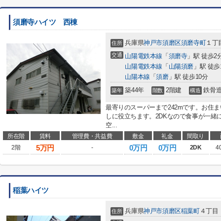
須磨寺ハイツ 西棟
兵庫県
神戸市須磨区
須磨寺町
１丁
住所
交通
山陽電鉄本線
「
須磨寺
」駅 徒歩2
山陽電鉄本線
「
山陽須磨
」駅 徒歩
山陽本線
「
須磨
」駅 徒歩10分
築44年
2階建
鉄骨
築年
階数
構造
最寄りのスーパーまで242mです。お住
しに役立ちます。2DKなので食事が一緒
空...
所在階
賃料
管理費・共益費
敷金
礼金
間取り
5
万円
0万円
0万円
2階
-
2DK
4
稲葉ハイツ
兵庫県
神戸市須磨区
稲葉町
４丁目
住所