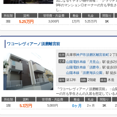
気になるイチオシ物件情報：「グラッチ
9年のマンション◎オーナーの方も学生
し...
所在階
賃料
管理費・共益費
敷金
礼金
間取り
5.25
万円
3階
3,000円
1万円
5.25万円
1K
ワコーレヴィアーノ須磨離宮前
兵庫県
神戸市須磨区
離宮前町
２丁
住所
交通
山陽電鉄本線
「
月見山
」駅 徒歩2
山陽電鉄本線
「
須磨寺
」駅 徒歩1
山陽本線
「
須磨海浜公園
」駅 徒歩
築12年
2階建
木造
築年
階数
構造
『ワコーレヴィアーノ須磨離宮前』：山
ーの方も学生さんの入居を想定しているん
所在階
賃料
管理費・共益費
敷金
礼金
間取り
5.3
万円
0ヶ月
1階
5,000円
2ヶ月
1K
2