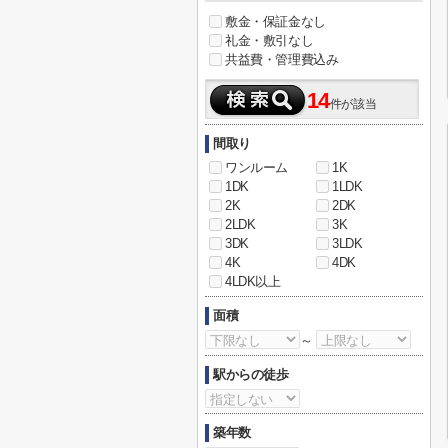
敷金・保証金なし
礼金・敷引なし
共益費・管理費込み
14
件が該当
間取り
ワンルーム
1K
1DK
1LDK
2K
2DK
2LDK
3K
3DK
3LDK
4K
4DK
4LDK以上
面積
～
駅からの徒歩
築年数