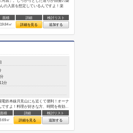
ェ河昌」。しっかりとした造りが自慢の築
さんの入居を想定しているんですよ！楽
面積
詳細
検討リスト
19.84㎡
詳細を見る
追加する
目
分
0分
11分
陽電鉄本線月見山にも近くて便利！オーナ
ですよ！料理が好きな方、時間を有効...
面積
詳細
検討リスト
3.69㎡
詳細を見る
追加する