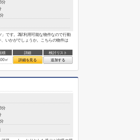
3分
分
3分
ツ」です。2駅利用可能な物件なので行動
件、いかがでしょうか。こちらの物件は
面積
詳細
検討リスト
.00㎡
詳細を見る
追加する
3分
分
5分
造