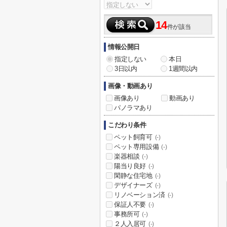
14
件が該当
情報公開日
指定しない
本日
3日以内
1週間以内
画像・動画あり
画像あり
動画あり
パノラマあり
こだわり条件
ペット飼育可
(-)
ペット専用設備
(-)
楽器相談
(-)
陽当り良好
(-)
閑静な住宅地
(-)
デザイナーズ
(-)
リノベーション済
(-)
保証人不要
(-)
事務所可
(-)
２人入居可
(-)