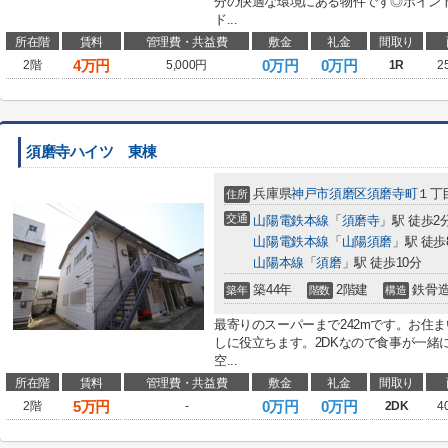
分の快適な環境にある物件です◎ポイン
ド...
所在階
賃料
管理費・共益費
敷金
礼金
間取り
4
万円
0万円
0万円
2階
5,000円
1R
2
須磨寺ハイツ 東棟
兵庫県
神戸市須磨区
須磨寺町
１丁
住所
交通
山陽電鉄本線
「
須磨寺
」駅 徒歩2
山陽電鉄本線
「
山陽須磨
」駅 徒歩
山陽本線
「
須磨
」駅 徒歩10分
築44年
2階建
鉄骨
築年
階数
構造
最寄りのスーパーまで242mです。お住
しに役立ちます。2DKなので食事が一緒
空...
所在階
賃料
管理費・共益費
敷金
礼金
間取り
5
万円
0万円
0万円
2階
-
2DK
4