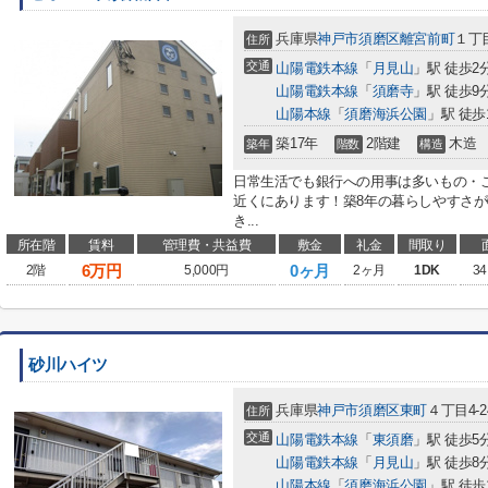
兵庫県
神戸市須磨区
離宮前町
１丁
住所
交通
山陽電鉄本線
「
月見山
」駅 徒歩2
山陽電鉄本線
「
須磨寺
」駅 徒歩9
山陽本線
「
須磨海浜公園
」駅 徒歩
築17年
2階建
木造
築年
階数
構造
日常生活でも銀行への用事は多いもの・
近くにあります！築8年の暮らしやすさ
き...
所在階
賃料
管理費・共益費
敷金
礼金
間取り
6
万円
0ヶ月
2階
5,000円
2ヶ月
1DK
34
砂川ハイツ
兵庫県
神戸市須磨区
東町
４丁目4-2
住所
交通
山陽電鉄本線
「
東須磨
」駅 徒歩5
山陽電鉄本線
「
月見山
」駅 徒歩8
山陽本線
「
須磨海浜公園
」駅 徒歩