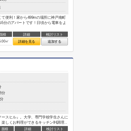
造
て便利！家から499mの場所に神戸南町
歩5分のアパートです！日頃から電車をよ
面積
詳細
検討リスト
5.00㎡
詳細を見る
追加する
分
8分
1分
ノースヒル』。大学、専門学校学生さんに
しくお料理ができるキッチンIH調理...
面積
詳細
検討リスト