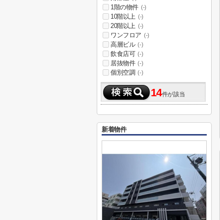
1階の物件
(-)
10階以上
(-)
20階以上
(-)
ワンフロア
(-)
高層ビル
(-)
飲食店可
(-)
居抜物件
(-)
個別空調
(-)
14
件が該当
新着物件