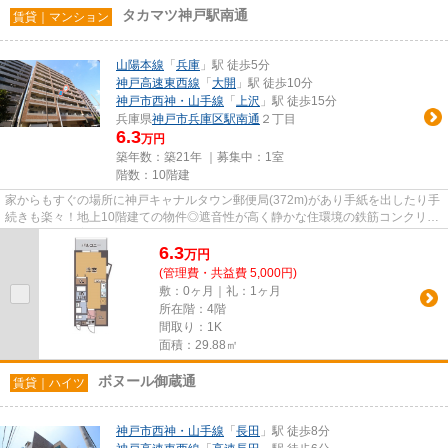
タカマツ神戸駅南通
賃貸｜マンション
山陽本線
「
兵庫
」駅 徒歩5分
神戸高速東西線
「
大開
」駅 徒歩10分
神戸市西神・山手線
「
上沢
」駅 徒歩15分
兵庫県
神戸市兵庫区
駅南通
２丁目
6.3
万円
築年数：築21年 ｜募集中：
1室
階数：10階建
家からもすぐの場所に神戸キャナルタウン郵便局(372m)があり手紙を出したり手
続きも楽々！地上10階建ての物件◎遮音性が高く静かな住環境の鉄筋コンクリー
ト(RC)構造◎普段使っているク...
6.3
万
円
(管理費・共益費 5,000円)
敷：0ヶ月｜礼：1ヶ月
所在階：4階
間取り：1K
面積：29.88㎡
ボヌール御蔵通
賃貸｜ハイツ
神戸市西神・山手線
「
長田
」駅 徒歩8分