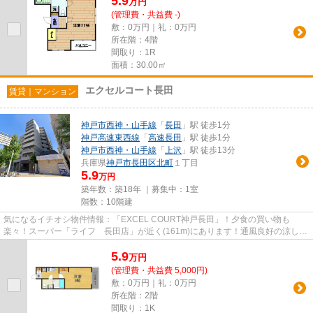
5.9
万
円
(管理費・共益費 -)
敷：0万円｜礼：0万円
所在階：4階
間取り：1R
面積：30.00㎡
エクセルコート長田
賃貸｜マンション
神戸市西神・山手線
「
長田
」駅 徒歩1分
神戸高速東西線
「
高速長田
」駅 徒歩1分
神戸市西神・山手線
「
上沢
」駅 徒歩13分
兵庫県
神戸市長田区
北町
１丁目
5.9
万円
築年数：築18年 ｜募集中：
1室
階数：10階建
気になるイチオシ物件情報：「EXCEL COURT神戸長田」！夕食の買い物も
楽々！スーパー「ライフ 長田店」が近く(161m)にあります！通風良好の涼しく
気持ちの良い空間をご提供いたします...
5.9
万
円
(管理費・共益費 5,000円)
敷：0万円｜礼：0万円
所在階：2階
間取り：1K