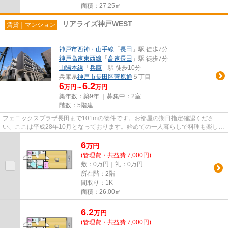
面積：27.25㎡
リアライズ神戸WEST
賃貸｜マンション
神戸市西神・山手線
「
長田
」駅 徒歩7分
神戸高速東西線
「
高速長田
」駅 徒歩7分
山陽本線
「
兵庫
」駅 徒歩10分
兵庫県
神戸市長田区
菅原通
５丁目
6
6.2
万円～
万円
築年数：築9年 ｜募集中：
2室
階数：5階建
フェニックスプラザ長田まで101mの物件です。お部屋の期日指定確認くださ
い、ここは平成28年10月となっております。始めての一人暮らしで料理も楽しみ
たいなら間取りは1K。建物の敷地...
6
万
円
(管理費・共益費 7,000円)
敷：0万円｜礼：0万円
所在階：2階
間取り：1K
面積：26.00㎡
6.2
万
円
(管理費・共益費 7,000円)