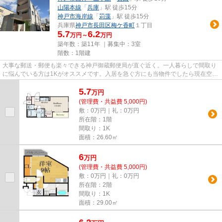
山陽本線
「
兵庫
」駅 徒歩15分
神戸市海岸線
「
苅藻
」駅 徒歩15分
兵庫県
神戸市長田区
梅ケ香町
１丁目
5.7
6.2
万円～
万円
築年数：築11年 ｜募集中：
3室
階数：1階建
大事な郵送・郵便も楽々できる神戸御蔵郵便局が直ぐ近く。一人暮らしで間取り
に悩んでいる方は1Kがオススメです。入居を急ぐ方にも当物件でしたら現在空き
部屋ですのでお勧めです。ど...
5.7
万
円
(管理費・共益費 5,000円)
敷：0万円｜礼：0万円
所在階：1階
間取り：1K
面積：26.60㎡
6
万
円
(管理費・共益費 5,000円)
敷：0万円｜礼：0万円
所在階：2階
間取り：1K
面積：29.00㎡