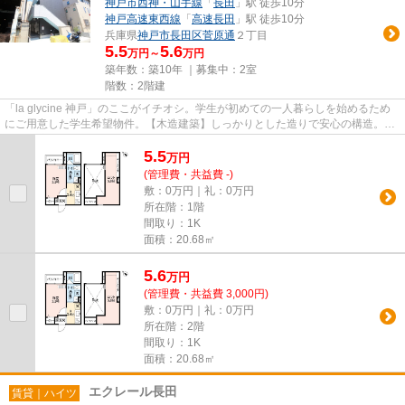
神戸市西神・山手線
「
長田
」駅 徒歩10分
神戸高速東西線
「
高速長田
」駅 徒歩10分
兵庫県
神戸市長田区
菅原通
２丁目
5.5
5.6
万円～
万円
築年数：築10年 ｜募集中：
2室
階数：2階建
「la glycine 神戸」のここがイチオシ。学生が初めての一人暮らしを始めるため
にご用意した学生希望物件。【木造建築】しっかりとした造りで安心の構造。皆
様の快適な生活を叶える閑静...
5.5
万
円
(管理費・共益費 -)
敷：0万円｜礼：0万円
所在階：1階
間取り：1K
面積：20.68㎡
5.6
万
円
(管理費・共益費 3,000円)
敷：0万円｜礼：0万円
所在階：2階
間取り：1K
面積：20.68㎡
エクレール長田
賃貸｜ハイツ