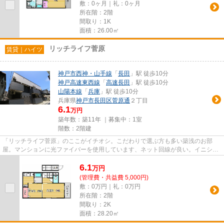
敷：0ヶ月｜礼：0ヶ月
所在階：2階
間取り：1K
面積：26.00㎡
リッチライフ菅原
賃貸｜ハイツ
神戸市西神・山手線
「
長田
」駅 徒歩10分
神戸高速東西線
「
高速長田
」駅 徒歩10分
山陽本線
「
兵庫
」駅 徒歩10分
兵庫県
神戸市長田区
菅原通
２丁目
6.1
万円
築年数：築11年 ｜募集中：
1室
階数：2階建
「リッチライフ菅原」のここがイチオシ。こだわりで選ぶ方も多い築浅のお部
屋。マンションに光ファイバーを使用しています、ネット回線が良い。イニシャ
ルコストの軽減にもなる、礼金...
6.1
万
円
(管理費・共益費 5,000円)
敷：0万円｜礼：0万円
所在階：2階
間取り：2K
面積：28.20㎡