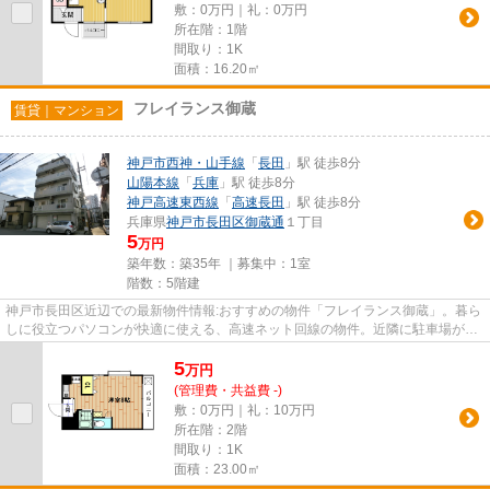
敷：0万円｜礼：0万円
所在階：1階
間取り：1K
面積：16.20㎡
フレイランス御蔵
賃貸｜マンション
神戸市西神・山手線
「
長田
」駅 徒歩8分
山陽本線
「
兵庫
」駅 徒歩8分
神戸高速東西線
「
高速長田
」駅 徒歩8分
兵庫県
神戸市長田区
御蔵通
１丁目
5
万円
築年数：築35年 ｜募集中：
1室
階数：5階建
神戸市長田区近辺での最新物件情報:おすすめの物件「フレイランス御蔵」。暮ら
しに役立つパソコンが快適に使える、高速ネット回線の物件。近隣に駐車場があ
るので、遠くまで駐車しに行...
5
万
円
(管理費・共益費 -)
敷：0万円｜礼：10万円
所在階：2階
間取り：1K
面積：23.00㎡