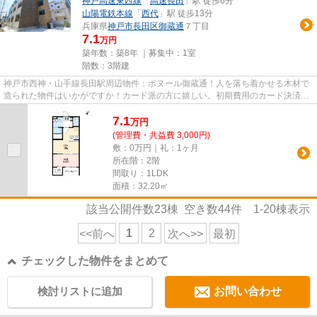
神戸高速東西線
「
高速長田
」駅 徒歩6分
山陽電鉄本線
「
西代
」駅 徒歩13分
兵庫県
神戸市長田区
御蔵通
７丁目
7.1
万円
築年数：築8年 ｜募集中：
1室
階数：3階建
神戸市西神・山手線長田駅周辺物件：ボヌール御蔵通！人を落ち着かせる木材で
造られた物件はいかがですか！カード派の方に嬉しい。初期費用のカード決済が
可能です！駅より徒歩8分で帰...
7.1
万
円
(管理費・共益費 3,000円)
敷：0万円｜礼：1ヶ月
所在階：2階
間取り：1LDK
面積：32.20㎡
該当公開件数
23
棟 空き数
44
件
1-20
棟表示
1
2
<<前へ
次へ>>
最初
チェックした物件をまとめて
検討リストに追加
お問い合わせ