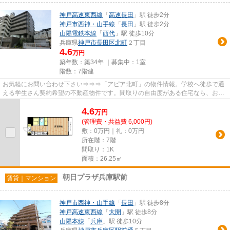
神戸高速東西線
「
高速長田
」駅 徒歩2分
神戸市西神・山手線
「
長田
」駅 徒歩2分
山陽電鉄本線
「
西代
」駅 徒歩10分
兵庫県
神戸市長田区
北町
２丁目
4.6
万円
築年数：築34年 ｜募集中：
1室
階数：7階建
お気軽にお問い合わせ下さい⇒⇒⇒「アピア北町」の物件情報。学校へ徒歩で通
える学生さん契約希望の不動産物件です。間取りの自由度がある住宅なら、おす
すめはRC構造です。お勧めの低賃...
4.6
万
円
(管理費・共益費 6,000円)
敷：0万円｜礼：0万円
所在階：7階
間取り：1K
面積：26.25㎡
朝日プラザ兵庫駅前
賃貸｜マンション
神戸市西神・山手線
「
長田
」駅 徒歩8分
神戸高速東西線
「
大開
」駅 徒歩8分
山陽本線
「
兵庫
」駅 徒歩10分