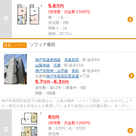
5.6
万
円
(管理費・共益費 3,500円)
敷：-｜礼：-
所在階：2階
間取り：1K
面積：20.72㎡
ソフィア長田
賃貸｜ハイツ
神戸高速東西線
「
高速長田
」駅 徒歩9分
山陽本線
「
兵庫
」駅 徒歩13分
神戸市西神・山手線
「
長田
」駅 徒歩9分
兵庫県
神戸市長田区
菅原通
４丁目
5.7
6.3
万円～
万円
築年数：築12年 ｜募集中：
8室
階数：3階建
神戸市長田区近辺での新居なら、人気の物件「ソフィア長田」はいかがでしょう
か！家主の方も学生さんを希望しています◎女性からの評価が高い、キッチンス
ぺースのある物件！住みよい環...
6
万
円
(管理費・共益費 3,000円)
敷：0万円｜礼：0万円
所在階：-