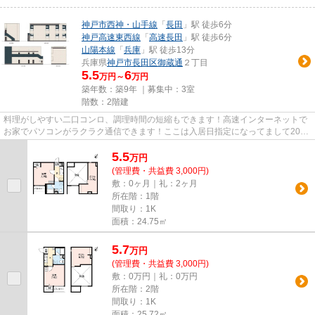
神戸市西神・山手線
「
長田
」駅 徒歩6分
神戸高速東西線
「
高速長田
」駅 徒歩6分
山陽本線
「
兵庫
」駅 徒歩13分
兵庫県
神戸市長田区
御蔵通
２丁目
5.5
6
万円～
万円
築年数：築9年 ｜募集中：
3室
階数：2階建
料理がしやすい二口コンロ、調理時間の短縮もできます！高速インターネットで
お家でパソコンがラクラク通信できます！ここは入居日指定になってまして2017
年5月ですのでお急ぎください...
5.5
万
円
(管理費・共益費 3,000円)
敷：0ヶ月｜礼：2ヶ月
所在階：1階
間取り：1K
面積：24.75㎡
5.7
万
円
(管理費・共益費 3,000円)
敷：0万円｜礼：0万円
所在階：2階
間取り：1K
面積：25.72㎡