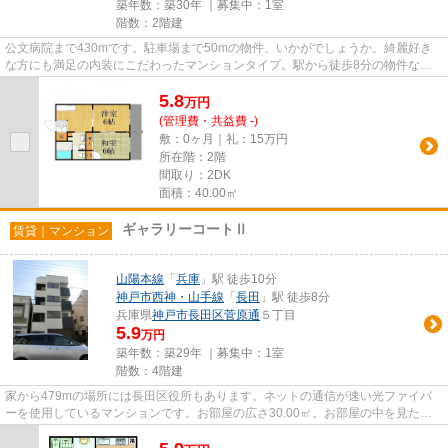
築年数：築30年 ｜募集中：
1室
階数：2階建
公文病院まで430mです。駐車場まで50mの物件、いかがでしょうか。綺麗好き
な方にも満足の内装にこだわったマンションタイプ。駅から徒歩8分の物件な
ら、駅前のお買い物も便利です。神...
5.8
万
円
(管理費・共益費 -)
敷：0ヶ月｜礼：15万円
所在階：2階
間取り：2DK
面積：40.00㎡
ギャラリーコートⅡ
賃貸｜マンション
山陽本線
「
兵庫
」駅 徒歩10分
神戸市西神・山手線
「
長田
」駅 徒歩8分
兵庫県
神戸市長田区
菅原通
５丁目
5.9
万円
築年数：築29年 ｜募集中：
1室
階数：4階建
家から479mの場所には長田区役所もあります。ネットの通信が速い光ファイバ
ーを使用しているマンションです。お部屋の広さ30.00㎡。お部屋の中を見たい
方は現在空室のこちらのお部屋を...