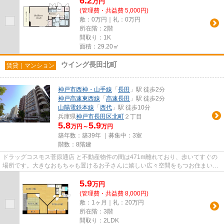
6.2
万
円
(管理費・共益費 5,000円)
敷：0万円｜礼：0万円
所在階：2階
間取り：1K
面積：29.20㎡
ウイング長田北町
賃貸｜マンション
神戸市西神・山手線
「
長田
」駅 徒歩2分
神戸高速東西線
「
高速長田
」駅 徒歩2分
山陽電鉄本線
「
西代
」駅 徒歩10分
兵庫県
神戸市長田区
北町
２丁目
5.8
5.9
万円～
万円
築年数：築39年 ｜募集中：
3室
階数：8階建
ドラッグコスモス菅原通店 と不動産物件の間は471m離れており、歩いてすぐの
場所です。大きなおもちゃも置けるお子さんに嬉しい広々空間をもつお住まい。
お部屋の広さも53.00平米あり...
5.9
万
円
(管理費・共益費 8,000円)
敷：1ヶ月｜礼：20万円
所在階：3階
間取り：2LDK