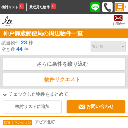
0
0
検討リスト
最近見た物件
お問合せ
神戸御蔵郵便局の周辺物件一覧
23
該当物件
棟
44
空き数
件
さらに条件を絞り込む
物件リクエスト
チェックした物件をまとめて
検討リストに追加
お問い合わせ
アピア北町
賃貸｜マンション