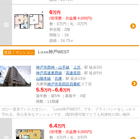
6
万
円
(管理費・共益費 4,000円)
敷：0万円｜礼：0万円
所在階：2階
間取り：1K
面積：24.75㎡
Luxe神戸WEST
賃貸｜マンション
神戸市西神・山手線
「
上沢
」駅 徒歩3分
神戸高速東西線
「
高速長田
」駅 徒歩5分
山陽本線
「
兵庫
」駅 徒歩13分
兵庫県
神戸市長田区
四番町
３丁目
5.5
6.6
万円～
万円
築年数：築5年 ｜募集中：
4室
階数：11階建
ぜひ一度見ていただきたい、「Luxe神戸WEST」です。プライバシーをしっかり
守れる、安心安全なマンションです。2駅利用可能でとても利便性の高い物件で
す。エレベーターがある物件です...
6.4
万
円
(管理費・共益費 6,000円)
敷：0万円｜礼：0万円