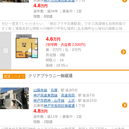
兵庫県
神戸市兵庫区
駅前通
５丁目
4.6
万円
築年数：築34年 ｜募集中：
1室
階数：8階建
ぜひ一度見ていただきたい、「朝日プラザ兵庫駅前」です◎洗濯物も自然乾燥で
すぐ乾く通風良好な間取りの物件◎平坦な場所にある物件なら毎日の移動も快適
です◎近くに2駅ある、アクセス...
4.6
万
円
(管理費・共益費 2,000円)
敷：0万円｜礼：0万円
所在階：3階
間取り：1K
面積：18.05㎡
クリアブラウニー御蔵通
賃貸｜ハイツ
山陽本線
「
兵庫
」駅 徒歩5分
神戸高速東西線
「
高速長田
」駅 徒歩7分
神戸市西神・山手線
「
上沢
」駅 徒歩15分
兵庫県
神戸市長田区
御蔵通
１丁目
4.8
万円
築年数：築11年 ｜募集中：
1室
階数：2階建