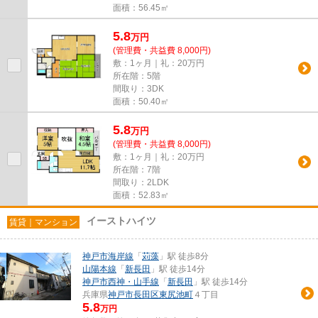
面積：56.45㎡
5.8
万
円
(管理費・共益費 8,000円)
敷：1ヶ月｜礼：20万円
所在階：5階
間取り：3DK
面積：50.40㎡
5.8
万
円
(管理費・共益費 8,000円)
敷：1ヶ月｜礼：20万円
所在階：7階
間取り：2LDK
面積：52.83㎡
イーストハイツ
賃貸｜マンション
神戸市海岸線
「
苅藻
」駅 徒歩8分
山陽本線
「
新長田
」駅 徒歩14分
神戸市西神・山手線
「
新長田
」駅 徒歩14分
兵庫県
神戸市長田区
東尻池町
４丁目
5.8
万円