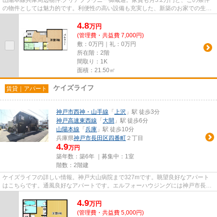
山陽本線兵庫周辺物件:クリアブラウニー御蔵通。家賃も月5.2万円と、この条件
の物件としては魅力的です。利便性の高い設備も充実した、新築のお家での生活
はオススメです。是非内見時...
4.8
万
円
(管理費・共益費 7,000円)
敷：0万円｜礼：0万円
所在階：2階
間取り：1K
面積：21.50㎡
ケイズライフ
賃貸｜アパート
神戸市西神・山手線
「
上沢
」駅 徒歩3分
神戸高速東西線
「
大開
」駅 徒歩6分
山陽本線
「
兵庫
」駅 徒歩10分
兵庫県
神戸市長田区
四番町
２丁目
4.9
万円
築年数：築6年 ｜募集中：
1室
階数：2階建
ケイズライフの詳しい情報。神戸大山病院まで327mです。眺望良好なアパート
はこちらです。通風良好なアパートです。エルフォーハウジングには神戸市長田
区エリアの賃貸情報がございま...
4.9
万
円
(管理費・共益費 5,000円)