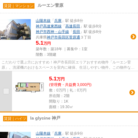
ルーエン菅原
賃貸｜マンション
山陽本線
「
兵庫
」駅 徒歩8分
神戸高速東西線
「
高速長田
」駅 徒歩8分
神戸市西神・山手線
「
長田
」駅 徒歩8分
兵庫県
神戸市長田区
菅原通
３丁目
5.1
万円
築年数：築18年 ｜募集中：
1室
階数：3階建
こだわりで選ぶ方におすすめ！神戸市長田区エリアおすすめ物件「ルーエン菅
原」。洗濯機のおけるスペースを室内に確保、生活しやすい物件。この物件なら
ば新築よりも比較的費用を抑え...
5.1
万
円
(管理費・共益費 3,000円)
敷：0万円｜礼：0万円
所在階：2階
間取り：1K
面積：19.30㎡
la glycine 神戸
賃貸｜ハイツ
山陽本線
「
兵庫
」駅 徒歩9分