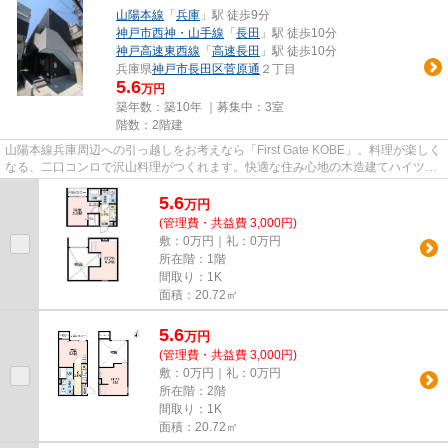
山陽本線
「
兵庫
」駅 徒歩9分
神戸市西神・山手線
「
長田
」駅 徒歩10分
神戸高速東西線
「
高速長田
」駅 徒歩10分
兵庫県
神戸市長田区
菅原通
２丁目
5.6
万円
築年数：築10年 ｜募集中：
3室
階数：2階建
山陽本線兵庫周辺への引っ越しをお考えなら「First Gate KOBE」。料理が楽しく
なる、二口コンロで沢山料理がつくれます。快適な住み心地の木造建てハイツ。
新しい暮らしのスタートは、...
5.6
万
円
(管理費・共益費 3,000円)
敷：0万円｜礼：0万円
所在階：1階
間取り：1K
面積：20.72㎡
5.6
万
円
(管理費・共益費 3,000円)
敷：0万円｜礼：0万円
所在階：2階
間取り：1K
面積：20.72㎡