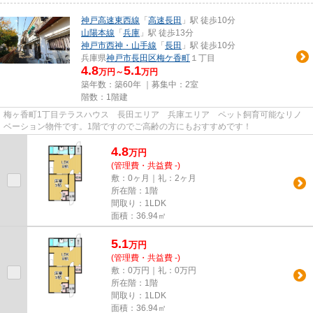
神戸高速東西線
「
高速長田
」駅 徒歩10分
山陽本線
「
兵庫
」駅 徒歩13分
神戸市西神・山手線
「
長田
」駅 徒歩10分
兵庫県
神戸市長田区
梅ケ香町
１丁目
4.8
5.1
万円～
万円
築年数：築60年 ｜募集中：
2室
階数：1階建
梅ヶ香町1丁目テラスハウス 長田エリア 兵庫エリア ペット飼育可能なリノ
ベーション物件です。1階ですのでご高齢の方にもおすすめです！
4.8
万
円
(管理費・共益費 -)
敷：0ヶ月｜礼：2ヶ月
所在階：1階
間取り：1LDK
面積：36.94㎡
5.1
万
円
(管理費・共益費 -)
敷：0万円｜礼：0万円
所在階：1階
間取り：1LDK
面積：36.94㎡