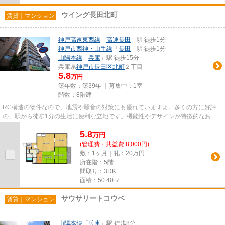
ウイング長田北町
賃貸｜マンション
神戸高速東西線
「
高速長田
」駅 徒歩1分
神戸市西神・山手線
「
長田
」駅 徒歩1分
山陽本線
「
兵庫
」駅 徒歩15分
兵庫県
神戸市長田区
北町
２丁目
5.8
万円
築年数：築39年 ｜募集中：
1室
階数：8階建
RC構造の物件なので、地震や騒音の対策にも優れていますよ。多くの方に好評
の、駅から徒歩1分の生活に便利な立地です。機能性やデザインが特徴的なお部
屋。エルフォーハウジングで物件...
5.8
万
円
(管理費・共益費 8,000円)
敷：1ヶ月｜礼：20万円
所在階：5階
間取り：3DK
面積：50.40㎡
サウサリートコウベ
賃貸｜マンション
山陽本線
「
兵庫
」駅 徒歩8分