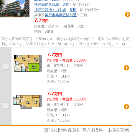
神戸高速東西線
「
大開
」駅 徒歩9分
神戸市西神・山手線
「
長田
」駅 徒歩10分
兵庫県
神戸市兵庫区
駅前通
５丁目
7.7
万円
築年数：築27年 ｜募集中：
2室
階数：5階建
家から西市民病院まで152mです。駅から徒歩8分の物件で、電車での通勤にも便
利な立地です。眺望良好なエリアで魅力的です。造りとデザインに関して、自信
をもって情報を提供できるマン...
7.7
万
円
(管理費・共益費 3,000円)
敷：0万円｜礼：0万円
所在階：2階
間取り：1LDK
面積：45.60㎡
7.7
万
円
(管理費・共益費 3,000円)
敷：0万円｜礼：0万円
所在階：4階
間取り：1LDK
面積：45.60㎡
該当公開件数
3
棟 空き数
5
件
1-3
棟表示