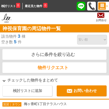
0
0
検討リスト
最近見た物件
お問合せ
神視保育園の周辺物件一覧
3
該当物件
棟
5
空き数
件
さらに条件を絞り込む
物件リクエスト
チェックした物件をまとめて
検討リストに追加
お問い合わせ
梅ヶ香町1丁目テラスハウス
賃貸｜タウン