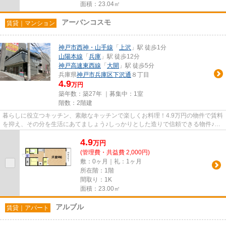
面積：23.04㎡
アーバンコスモ
賃貸｜マンション
神戸市西神・山手線
「
上沢
」駅 徒歩1分
山陽本線
「
兵庫
」駅 徒歩12分
神戸高速東西線
「
大開
」駅 徒歩5分
兵庫県
神戸市兵庫区
下沢通
８丁目
4.9
万円
築年数：築27年 ｜募集中：
1室
階数：2階建
暮らしに役立つキッチン、素敵なキッチンで楽しくお料理！4.9万円の物件で賃料
を抑え、その分を生活にあてましょう♪しっかりとした造りで信頼できる物件♪空
き家で内見がすぐにできるの...
4.9
万
円
(管理費・共益費 2,000円)
敷：0ヶ月｜礼：1ヶ月
所在階：1階
間取り：1K
面積：23.00㎡
アルブル
賃貸｜アパート