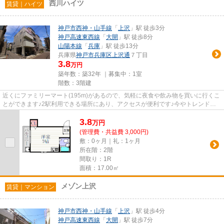
西川ハイツ
賃貸｜ハイツ
神戸市西神・山手線
「
上沢
」駅 徒歩3分
神戸高速東西線
「
大開
」駅 徒歩8分
山陽本線
「
兵庫
」駅 徒歩13分
兵庫県
神戸市兵庫区
上沢通
７丁目
3.8
万円
築年数：築32年 ｜募集中：
1室
階数：3階建
近くにファミリーマート(195m)があるので、気軽に夜食や飲み物を買いに行くこ
とができます♪2駅利用できる場所にあり、アクセスが便利です♪今やトレンドに
もなりつつある、好評のレトロ...
3.8
万
円
(管理費・共益費 3,000円)
敷：0ヶ月｜礼：1ヶ月
所在階：2階
間取り：1R
面積：17.00㎡
メゾン上沢
賃貸｜マンション
神戸市西神・山手線
「
上沢
」駅 徒歩4分
神戸高速東西線
「
大開
」駅 徒歩7分