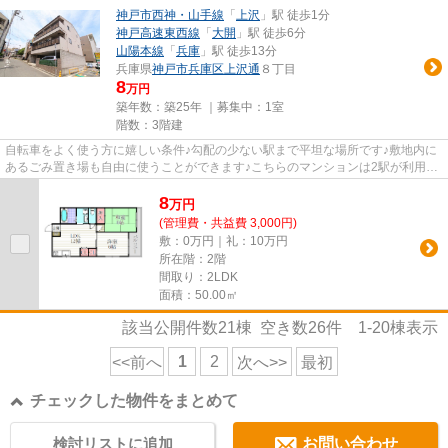
神戸市西神・山手線
「
上沢
」駅 徒歩1分
神戸高速東西線
「
大開
」駅 徒歩6分
山陽本線
「
兵庫
」駅 徒歩13分
兵庫県
神戸市兵庫区
上沢通
８丁目
8
万円
築年数：築25年 ｜募集中：
1室
階数：3階建
自転車をよく使う方に嬉しい条件♪勾配の少ない駅まで平坦な場所です♪敷地内に
あるごみ置き場も自由に使うことができます♪こちらのマンションは2駅が利用圏
内にあり便利です♪防犯対策も...
8
万
円
(管理費・共益費 3,000円)
敷：0万円｜礼：10万円
所在階：2階
間取り：2LDK
面積：50.00㎡
該当公開件数
21
棟 空き数
26
件
1-20
棟表示
1
2
<<前へ
次へ>>
最初
チェックした物件をまとめて
検討リストに追加
お問い合わせ