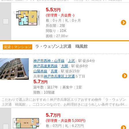
5.5
万
円
(管理費・共益費 -)
敷：0ヶ月｜礼：0ヶ月
所在階：2階
間取り：1DK
面積：27.00㎡
ラ・ウェゾン上沢通 鴎風館
賃貸｜マンション
神戸市西神・山手線
「
上沢
」駅 徒歩4分
神戸高速東西線
「
大開
」駅 徒歩8分
山陽本線
「
兵庫
」駅 徒歩15分
兵庫県
神戸市兵庫区
上沢通
５丁目
5.7
万円
築年数：築17年 ｜募集中：
1室
階数：10階建
こだわりで選ぶ方におすすめ！神戸市兵庫区エリアおすすめ物件「ラ・ウェゾン
上沢通 鴎風館」。二口コンロなので、お料理好きにはうれしい条件ですね♪IHヒ
ーターを使っていますので、...
5.7
万
円
(管理費・共益費 5,000円)
敷：0万円｜礼：6.2万円