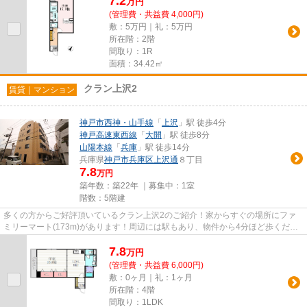
7.2
万
円
(管理費・共益費 4,000円)
敷：5万円｜礼：5万円
所在階：2階
間取り：1R
面積：34.42㎡
クラン上沢2
賃貸｜マンション
神戸市西神・山手線
「
上沢
」駅 徒歩4分
神戸高速東西線
「
大開
」駅 徒歩8分
山陽本線
「
兵庫
」駅 徒歩14分
兵庫県
神戸市兵庫区
上沢通
８丁目
7.8
万円
築年数：築22年 ｜募集中：
1室
階数：5階建
多くの方からご好評頂いているクラン上沢2のご紹介！家からすぐの場所にファ
ミリーマート(173m)があります！周辺には駅もあり、物件から4分ほど歩くだけ
で、利用可能です！最寄が2駅あ...
7.8
万
円
(管理費・共益費 6,000円)
敷：0ヶ月｜礼：1ヶ月
所在階：4階
間取り：1LDK