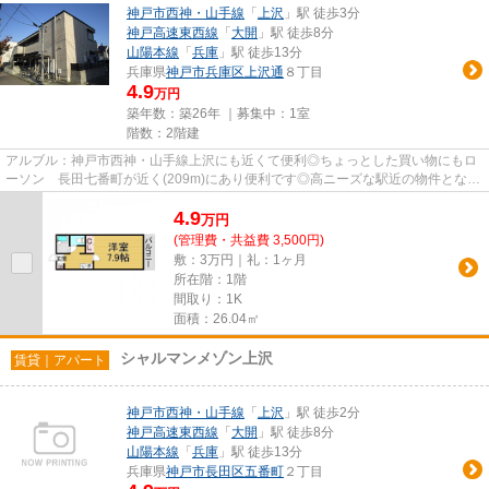
神戸市西神・山手線
「
上沢
」駅 徒歩3分
神戸高速東西線
「
大開
」駅 徒歩8分
山陽本線
「
兵庫
」駅 徒歩13分
兵庫県
神戸市兵庫区
上沢通
８丁目
4.9
万円
築年数：築26年 ｜募集中：
1室
階数：2階建
アルブル：神戸市西神・山手線上沢にも近くて便利◎ちょっとした買い物にもロ
ーソン 長田七番町が近く(209m)にあり便利です◎高ニーズな駅近の物件となっ
ており、徒歩3分に立地していま...
4.9
万
円
(管理費・共益費 3,500円)
敷：3万円｜礼：1ヶ月
所在階：1階
間取り：1K
面積：26.04㎡
シャルマンメゾン上沢
賃貸｜アパート
神戸市西神・山手線
「
上沢
」駅 徒歩2分
神戸高速東西線
「
大開
」駅 徒歩8分
山陽本線
「
兵庫
」駅 徒歩13分
兵庫県
神戸市長田区
五番町
２丁目