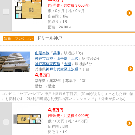
(管理費・共益費 3,000円)
敷：0ヶ月｜礼：0ヶ月
所在階：1階
間取り：1R
面積：24.00㎡
ドミール神戸
賃貸｜マンション
山陽本線
「
兵庫
」駅 徒歩10分
神戸市西神・山手線
「
上沢
」駅 徒歩2分
神戸高速東西線
「
大開
」駅 徒歩5分
兵庫県
神戸市兵庫区
上沢通
７丁目
4.6
万円
築年数：築32年 ｜募集中：
1室
階数：7階建
コンビニ「セブン−レブン 神戸上沢通６丁目店」(61m)がありちょっとした買い物
にも便利です！2駅利用可能な利便性の高いマンションです！外出が多いあなた
にもピッタリ！歩いても自転...
4.6
万
円
(管理費・共益費 6,000円)
敷：0万円｜礼：4.6万円
所在階：5階
間取り：1K