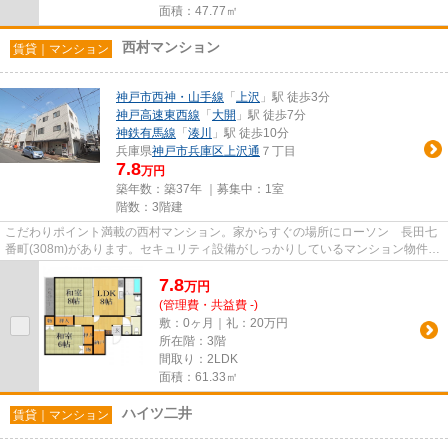
面積：47.77㎡
西村マンション
賃貸｜マンション
神戸市西神・山手線
「
上沢
」駅 徒歩3分
神戸高速東西線
「
大開
」駅 徒歩7分
神鉄有馬線
「
湊川
」駅 徒歩10分
兵庫県
神戸市兵庫区
上沢通
７丁目
7.8
万円
築年数：築37年 ｜募集中：
1室
階数：3階建
こだわりポイント満載の西村マンション。家からすぐの場所にローソン 長田七
番町(308m)があります。セキュリティ設備がしっかりしているマンション物件で
す。昭和の空気を醸し出す、...
7.8
万
円
(管理費・共益費 -)
敷：0ヶ月｜礼：20万円
所在階：3階
間取り：2LDK
面積：61.33㎡
ハイツ二井
賃貸｜マンション