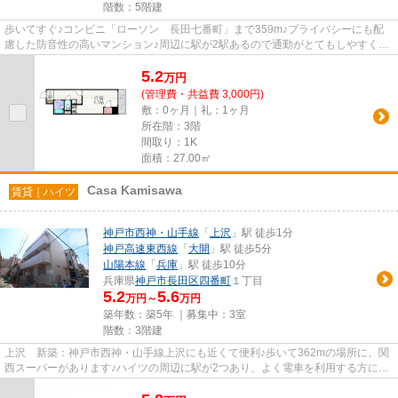
階数：5階建
歩いてすぐ♪コンビニ「ローソン 長田七番町」まで359m♪プライバシーにも配
慮した防音性の高いマンション♪周辺に駅が2駅あるので通勤がとてもしやすくな
ります♪階層差の移動に便利なエ...
5.2
万
円
(管理費・共益費 3,000円)
敷：0ヶ月｜礼：1ヶ月
所在階：3階
間取り：1K
面積：27.00㎡
Casa Kamisawa
賃貸｜ハイツ
神戸市西神・山手線
「
上沢
」駅 徒歩1分
神戸高速東西線
「
大開
」駅 徒歩5分
山陽本線
「
兵庫
」駅 徒歩10分
兵庫県
神戸市長田区
四番町
１丁目
5.2
5.6
万円～
万円
築年数：築5年 ｜募集中：
3室
階数：3階建
上沢 新築：神戸市西神・山手線上沢にも近くて便利♪歩いて362mの場所に、関
西スーパーがあります♪ハイツの周辺に駅が2つあり、よく電車を利用する方にピ
ッタリです♪こちらの物件から3...