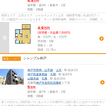
4.9
万円
築年数：築3年 ｜募集中：
1室
階数：2階建
長田エリア 上沢エリア シャルマンメゾン上沢 猫飼育可能（礼金5万アッ
プ）の築浅アパートになります。ネット使用料無料 関西スーパー、大開駅、JR
兵庫駅 徒歩圏内です！
4.9
万
円
(管理費・共益費 7,000円)
敷：0万円｜礼：0万円
所在階：1階
間取り：1K
面積：21.78㎡
シャンブル神戸
賃貸｜ハイツ
神戸市西神・山手線
「
上沢
」駅 徒歩1分
神戸高速東西線
「
大開
」駅 徒歩5分
山陽本線
「
兵庫
」駅 徒歩10分
兵庫県
神戸市長田区
四番町
１丁目
5
万円
築年数：築7年 ｜募集中：
2室
階数：3階建
多くの方からご好評頂いているシャンブル神戸のご紹介♪近くにはサークルＫサン