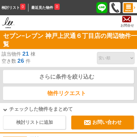
0
0
検討リスト
最近見た物件
お問合せ
セブン−レブン 神戸上沢通６丁目店の周辺物件一
覧
21
該当物件
棟
26
空き数
件
さらに条件を絞り込む
物件リクエスト
チェックした物件をまとめて
検討リストに追加
お問い合わせ