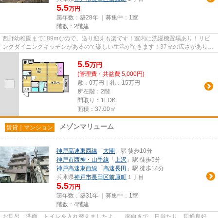
5.5
万円
築年数：築28年 ｜募集中：
1室
階数：2階建
西野幼稚園まで189mなので、送り迎えも楽です！室内に洗濯機置場あり！リビ
ングダイニングキッチンがあるので楽しい生活ができます！37㎡の広さがあり、
とても快適♪家賃5.5万円のお部...
5.5
万
円
(管理費・共益費 5,000円)
敷：0万円｜礼：15万円
所在階：2階
間取り：1LDK
面積：37.00㎡
メゾンマリューム
賃貸｜マンション
神戸高速東西線
「
大開
」駅 徒歩10分
神戸市西神・山手線
「
上沢
」駅 徒歩5分
神戸高速東西線
「
高速長田
」駅 徒歩14分
兵庫県
神戸市長田区
前原町
１丁目
5.5
万円
築年数：築31年 ｜募集中：
1室
階数：4階建
お風呂、洗面、トイレを入れ替えましたよ。 南向きで、日当たり、風通良好