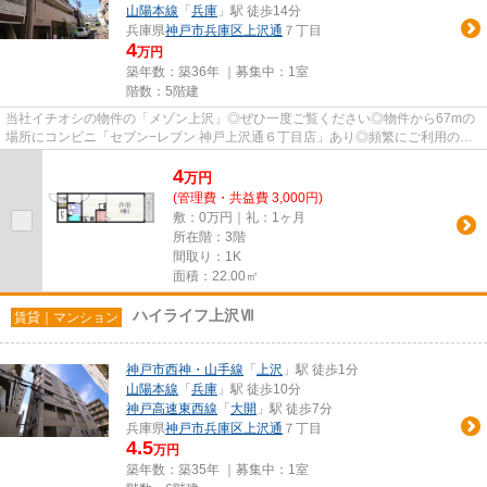
山陽本線
「
兵庫
」駅 徒歩14分
兵庫県
神戸市兵庫区
上沢通
７丁目
4
万円
築年数：築36年 ｜募集中：
1室
階数：5階建
当社イチオシの物件の「メゾン上沢」◎ぜひ一度ご覧ください◎物件から67mの
場所にコンビニ「セブン−レブン 神戸上沢通６丁目店」あり◎頻繁にご利用の駅
までの道が平坦だと、膝や足や腰...
4
万
円
(管理費・共益費 3,000円)
敷：0万円｜礼：1ヶ月
所在階：3階
間取り：1K
面積：22.00㎡
ハイライフ上沢Ⅶ
賃貸｜マンション
神戸市西神・山手線
「
上沢
」駅 徒歩1分
山陽本線
「
兵庫
」駅 徒歩10分
神戸高速東西線
「
大開
」駅 徒歩7分
兵庫県
神戸市兵庫区
上沢通
７丁目
4.5
万円
築年数：築35年 ｜募集中：
1室