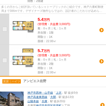
階数：2階建
多くの方からご好評頂いているシャトーブリックのご紹介です。神戸六番町郵便
局まで386mです。デザイナーズ物件ならではの、設計者のこだわりが込められ
た物件。駅から徒歩7分の物件で...
5.4
万
円
(管理費・共益費 3,000円)
敷：0ヶ月｜礼：1ヶ月
所在階：1階
間取り：1K
面積：22.00㎡
5.7
万
円
(管理費・共益費 3,000円)
敷：0ヶ月｜礼：1ヶ月
所在階：2階
間取り：1K
面積：22.00㎡
アンピエス佐野
賃貸｜ハイツ
神戸市西神・山手線
「
上沢
」駅 徒歩5分
神戸高速東西線
「
大開
」駅 徒歩13分
山陽本線
「
兵庫
」駅 徒歩20分
兵庫県
神戸市長田区
前原町
１丁目