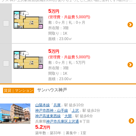
クス 神戸上沢駅前店(距離235m)がありちょっとした買い物に便利です♪物件から
駅までの道のりは、勾配もな...
5
万
円
(管理費・共益費 5,000円)
敷：0ヶ月｜礼：0ヶ月
所在階：3階
間取り：1K
面積：23.00㎡
5
万
円
(管理費・共益費 5,000円)
敷：0ヶ月｜礼：5万円
所在階：3階
間取り：1K
面積：23.00㎡
サンハウス神戸
賃貸｜マンション
山陽本線
「
兵庫
」駅 徒歩10分
神戸市西神・山手線
「
上沢
」駅 徒歩2分
神戸高速東西線
「
大開
」駅 徒歩6分
兵庫県
神戸市兵庫区
上沢通
８丁目
5.2
万円
築年数：築33年 ｜募集中：
1室