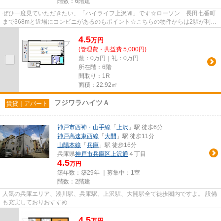
階数：6階建
ぜひ一度見ていただきたい、「ハイライフ上沢Ⅶ」です☆ローソン 長田七番町
まで368mと近場にコンビニがあるのもポイント☆こちらの物件からは2駅が利用
圏内にあり、アクセスも便利です☆...
4.5
万
円
(管理費・共益費 5,000円)
敷：0万円｜礼：0万円
所在階：6階
間取り：1R
面積：22.92㎡
フジワラハイツＡ
賃貸｜アパート
神戸市西神・山手線
「
上沢
」駅 徒歩6分
神戸高速東西線
「
大開
」駅 徒歩11分
山陽本線
「
兵庫
」駅 徒歩16分
兵庫県
神戸市兵庫区
上沢通
４丁目
4.5
万円
築年数：築29年 ｜募集中：
1室
階数：2階建
人気の兵庫エリア、湊川駅、兵庫駅、上沢駅、大開駅全て徒歩圏内ですよ。 設備
も充実しておりおすすめ
4.5
万
円