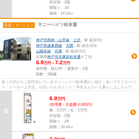
所在階：2階
間取り：1R
面積：24.18㎡
サニーハイツ松本通
賃貸｜マンション
神戸市西神・山手線
「
上沢
」駅 徒歩5分
神戸高速東西線
「
大開
」駅 徒歩10分
山陽本線
「
兵庫
」駅 徒歩15分
兵庫県
神戸市兵庫区
松本通
６丁目
6.9
7.2
万円～
万円
築年数：築12年 ｜募集中：
2室
階数：3階建
多くの方からご好評頂いているサニーハイツ松本通のご紹介！歩いてすぐスーパ
ー「トーホー上沢店」が近いのもポイント！学生さんの一人暮らしはこちらで始
めてみてはいかがでしょうか◎...
6.9
万
円
(管理費・共益費 4,000円)
敷：5万円｜礼：5万円
所在階：2階
間取り：1R
面積：30.46㎡