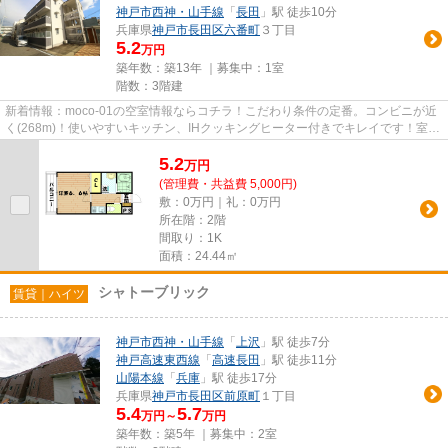
神戸市西神・山手線
「
長田
」駅 徒歩10分
兵庫県
神戸市長田区
六番町
３丁目
5.2
万円
築年数：築13年 ｜募集中：
1室
階数：3階建
新着情報：moco-01の空室情報ならコチラ！こだわり条件の定番。コンビニが近
く(268m)！使いやすいキッチン、IHクッキングヒーター付きでキレイです！室内
洗濯機置場もあります！コンク...
5.2
万
円
(管理費・共益費 5,000円)
敷：0万円｜礼：0万円
所在階：2階
間取り：1K
面積：24.44㎡
シャトーブリック
賃貸｜ハイツ
神戸市西神・山手線
「
上沢
」駅 徒歩7分
神戸高速東西線
「
高速長田
」駅 徒歩11分
山陽本線
「
兵庫
」駅 徒歩17分
兵庫県
神戸市長田区
前原町
１丁目
5.4
5.7
万円～
万円
築年数：築5年 ｜募集中：
2室