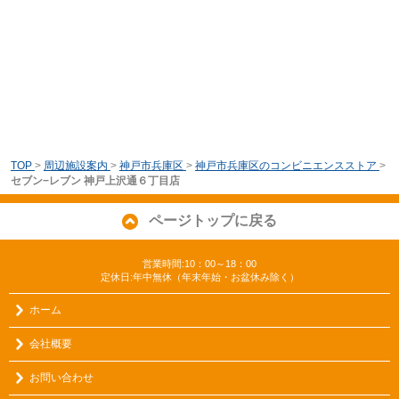
TOP
>
周辺施設案内
>
神戸市兵庫区
>
神戸市兵庫区のコンビニエンスストア
>
セブン−レブン 神戸上沢通６丁目店
ページトップに戻る
営業時間:10：00～18：00
定休日:年中無休（年末年始・お盆休み除く）
ホーム
会社概要
お問い合わせ