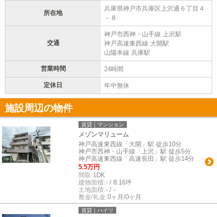
兵庫県神戸市兵庫区上沢通６丁目４
所在地
－８
神戸市西神・山手線 上沢駅
交通
神戸高速東西線 大開駅
山陽本線 兵庫駅
営業時間
24時間
定休日
年中無休
施設周辺の物件
賃貸｜マンション
メゾンマリューム
神戸高速東西線「大開」駅 徒歩10分
神戸市西神・山手線「上沢」駅 徒歩5分
神戸高速東西線「高速長田」駅 徒歩14分
5.5万円
間取:
1DK
建物面積:
- / 8.16坪
土地面積:
- / -
敷金/礼金:
0ヶ月/0ヶ月
賃貸｜ハイツ