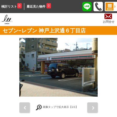
0
0
検討リスト
最近見た物件
お問合せ
セブン−レブン 神戸上沢通６丁目店
前
次
画像タップで拡大表示【
1
/1】