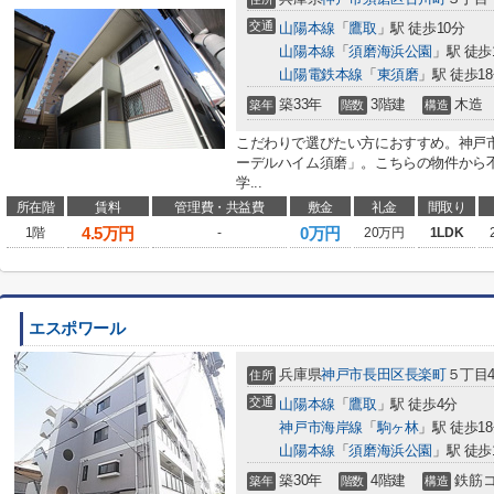
交通
山陽本線
「
鷹取
」駅 徒歩10分
山陽本線
「
須磨海浜公園
」駅 徒歩
山陽電鉄本線
「
東須磨
」駅 徒歩1
築33年
3階建
木造
築年
階数
構造
こだわりで選びたい方におすすめ。神戸
ーデルハイム須磨」。こちらの物件から
学...
所在階
賃料
管理費・共益費
敷金
礼金
間取り
4.5
万円
0万円
1階
-
20万円
1LDK
エスポワール
兵庫県
神戸市長田区
長楽町
５丁目4
住所
交通
山陽本線
「
鷹取
」駅 徒歩4分
神戸市海岸線
「
駒ヶ林
」駅 徒歩1
山陽本線
「
須磨海浜公園
」駅 徒歩
築30年
4階建
鉄筋
築年
階数
構造