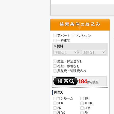
アパート
マンション
一戸建て
▼賃料
～
敷金・保証金なし
礼金・敷引なし
共益費・管理費込み
184
件が該当
間取り
ワンルーム
1K
1DK
1LDK
2K
2DK
2LDK
3K