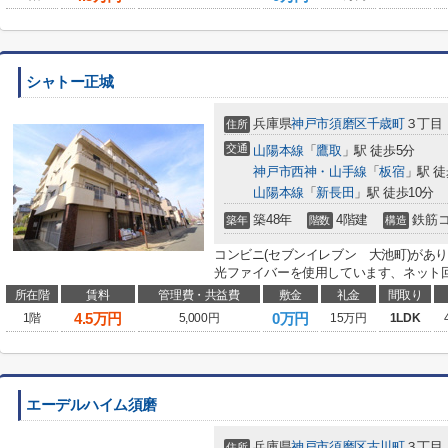
シャトー正城
兵庫県
神戸市須磨区
千歳町
３丁目
住所
交通
山陽本線
「
鷹取
」駅 徒歩5分
神戸市西神・山手線
「
板宿
」駅 徒
山陽本線
「
新長田
」駅 徒歩10分
築48年
4階建
鉄筋
築年
階数
構造
コンビニ(セブンイレブン 大池町)があ
光ファイバーを使用しています、ネット回
所在階
賃料
管理費・共益費
敷金
礼金
間取り
4.5
万円
0万円
1階
5,000円
15万円
1LDK
エーデルハイム須磨
兵庫県
神戸市須磨区
古川町
３丁目
住所