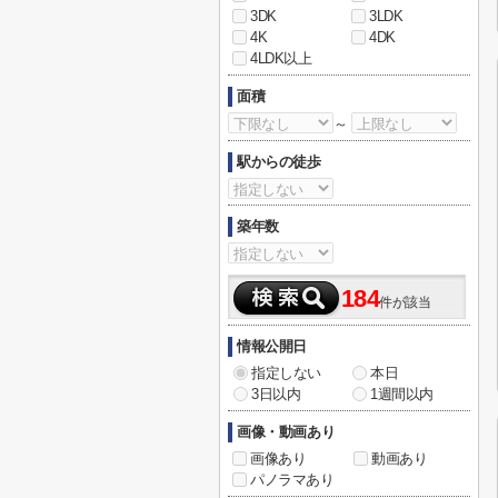
3DK
3LDK
4K
4DK
4LDK以上
面積
～
駅からの徒歩
築年数
184
件が該当
情報公開日
指定しない
本日
3日以内
1週間以内
画像・動画あり
画像あり
動画あり
パノラマあり