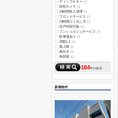
ディンプルキー
(-)
防犯カメラ
(-)
24時間有人管理
(-)
フロントサービス
(-)
24時間ゴミ出し可
(-)
住戸内覧可能
(-)
コンシェルジュサービス
(-)
駐車場あり
(-)
2階以上
(-)
最上階
(-)
南向き
(-)
角部屋
(-)
184
件が該当
新着物件