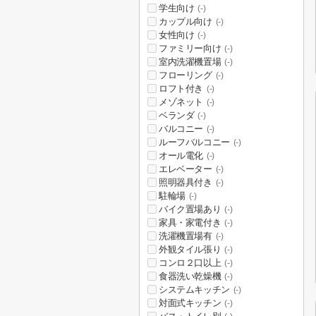
学生向け
(-)
カップル向け
(-)
女性向け
(-)
ファミリー向け
(-)
室内洗濯機置場
(-)
フローリング
(-)
ロフト付き
(-)
メゾネット
(-)
ベランダ
(-)
バルコニー
(-)
ルーフバルコニー
(-)
オール電化
(-)
エレベーター
(-)
照明器具付き
(-)
駐輪場
(-)
バイク置場あり
(-)
家具・家電付き
(-)
洗濯機置場有
(-)
外観タイル張り
(-)
コンロ２口以上
(-)
食器洗い乾燥機
(-)
システムキッチン
(-)
対面式キッチン
(-)