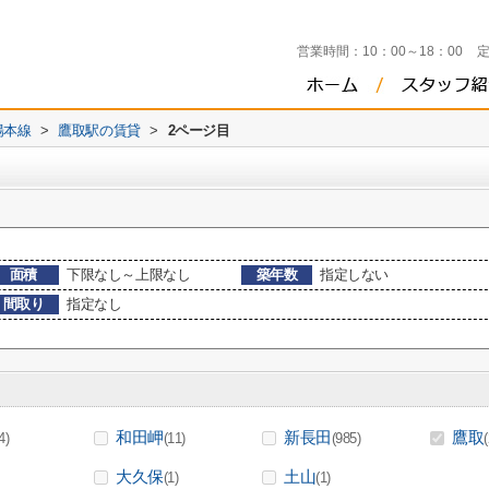
営業時間：
10：00～18：00
陽本線
>
鷹取駅の賃貸
>
2ページ目
面積
下限なし～上限なし
築年数
指定しない
間取り
指定なし
和田岬
新長田
鷹取
4)
(11)
(985)
大久保
土山
(1)
(1)