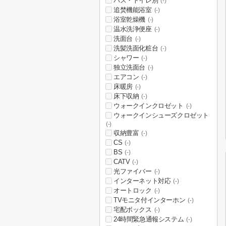
バス・トイレ別
(-)
追焚機能浴室
(-)
浴室乾燥機
(-)
温水洗浄便座
(-)
洗面台
(-)
洗髪洗面化粧台
(-)
シャワー
(-)
独立洗面台
(-)
エアコン
(-)
床暖房
(-)
床下収納
(-)
ウォークインクロゼット
(-)
ウォークインシューズクロゼット
(-)
収納豊富
(-)
CS
(-)
BS
(-)
CATV
(-)
光ファイバー
(-)
インターネット対応
(-)
オートロック
(-)
TVモニタ付インターホン
(-)
宅配ボックス
(-)
24時間緊急通報システム
(-)