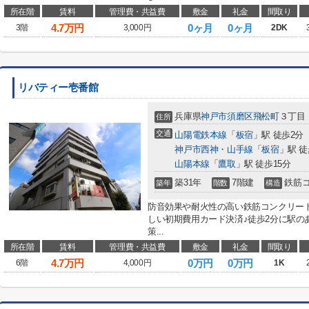
所在階
賃料
管理費・共益費
敷金
礼金
間取り
4.7
万円
0ヶ月
0ヶ月
3階
3,000円
2DK
リバティー壱番館
兵庫県
神戸市須磨区
飛松町
３丁目
住所
交通
山陽電鉄本線
「
板宿
」駅 徒歩2分
神戸市西神・山手線
「
板宿
」駅 徒
山陽本線
「
鷹取
」駅 徒歩15分
築31年
7階建
鉄筋
築年
階数
構造
防音効果や耐火性の高い鉄筋コンクリー
しい初期費用カード決済♪徒歩2分に駅の
策...
所在階
賃料
管理費・共益費
敷金
礼金
間取り
4.7
万円
0万円
0万円
6階
4,000円
1K