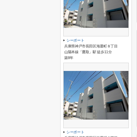
シーポート
兵庫県神戸市長田区海運町８丁目
山陽本線「鷹取」駅 徒歩11分
築8年
シーポート