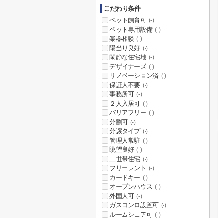
こだわり条件
ペット飼育可
(-)
ペット専用設備
(-)
楽器相談
(-)
陽当り良好
(-)
閑静な住宅地
(-)
デザイナーズ
(-)
リノベーション済
(-)
保証人不要
(-)
事務所可
(-)
２人入居可
(-)
バリアフリー
(-)
分割可
(-)
分譲タイプ
(-)
管理人常駐
(-)
眺望良好
(-)
二世帯住宅
(-)
フリーレント
(-)
カードキー
(-)
オープンハウス
(-)
外国人可
(-)
ガスコンロ設置可
(-)
ルームシェア可
(-)