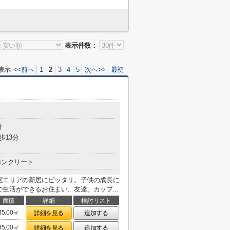
表示件数：
表示
<<前へ
1
2
3
4
5
次へ>>
最初
分
歩13分
コンクリート
区エリアの新居にピッタリ。子供の成長に
生活ができるお住まい、友達、カップ...
面積
詳細
検討リスト
35.00㎡
詳細を見る
追加する
35.00㎡
詳細を見る
追加する