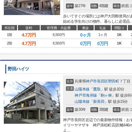
築27年
4階建
鉄筋
築年
階数
構造
歩いてすぐの場所には神戸大田郵便局が
始める学生向けの物件。暮らしに必需品、
所在階
賃料
管理費・共益費
敷金
礼金
間取り
4.7
万円
0ヶ月
1階
6,500円
1ヶ月
1K
4.7
万円
0万円
0万円
2階
6,500円
1K
野田ハイツ
兵庫県
神戸市長田区
野田町
７丁目
住所
交通
山陽本線
「
鷹取
」駅 徒歩10分
神戸市海岸線
「
駒ヶ林
」駅 徒歩9
山陽本線
「
新長田
」駅 徒歩15分
築30年
3階建
鉄筋
築年
階数
構造
神戸市長田区近辺での最新物件情報：お
イリーヤマザキ 神戸浪松町店(距離446
よ...