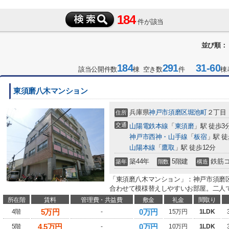
184
件が該当
並び順：
184
291
31-60
該当公開件数
棟 空き数
件
棟
東須磨八木マンション
兵庫県
神戸市須磨区
堀池町
２丁目
住所
交通
山陽電鉄本線
「
東須磨
」駅 徒歩3
神戸市西神・山手線
「
板宿
」駅 徒
山陽本線
「
鷹取
」駅 徒歩12分
築44年
5階建
鉄筋
築年
階数
構造
「東須磨八木マンション」：神戸市須磨
合わせて模様替えしやすいお部屋。二人で
所在階
賃料
管理費・共益費
敷金
礼金
間取り
5
万円
0万円
4階
-
15万円
1LDK
4.5
万円
0万円
5階
-
10万円
1LDK