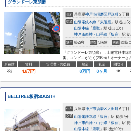
グランドーレ東須磨
兵庫県
神戸市須磨区
戸政町
２丁目
住所
交通
山陽電鉄本線
「
東須磨
」駅 徒歩5
山陽本線
「
鷹取
」駅 徒歩10分
神戸市西神・山手線
「
板宿
」駅 徒
築29年
5階建
鉄筋
築年
階数
構造
『グランドーレ東須磨』：山陽電鉄本線
番。コンビニが近く(293m)！オーナーさ
所在階
賃料
管理費・共益費
敷金
礼金
間取り
4.6
万円
0万円
0ヶ月
2階
-
1K
BELLTREE板宿SOUSTH
兵庫県
神戸市須磨区
大田町
６丁目
住所
交通
山陽電鉄本線
「
板宿
」駅 徒歩7分
神戸市西神・山手線
「
板宿
」駅 徒
山陽本線
「
鷹取
」駅 徒歩10分