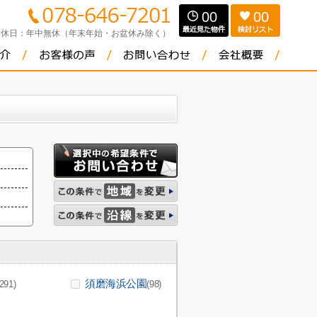
00
00
定休日：
年中無休（年末年始・お盆休み除く）
須磨海浜公園
(291)
(98)