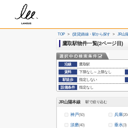
TOP
>
(賃貸)路線・駅から探す
>
JR山
鷹取駅物件一覧(2ページ目)
沿線
鷹取駅
賃料
下限なし～上限なし
駅徒歩
指定しない
設備条件
指定なし
JR山陽本線
駅で絞り込む
神戸
兵庫
(50)
(20
須磨
垂水
(40)
(3)