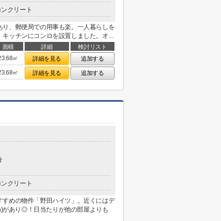
コンクリート
あり、郵便局での用事も楽。一人暮らしを
キッチンにコンロを設置しました。オ...
面積
詳細
検討リスト
23.68㎡
詳細を見る
追加する
23.68㎡
詳細を見る
追加する
分
コンクリート
すすめの物件「野田ハイツ」。近くにはデ
m)があり◎！日当たりが他の部屋よりも