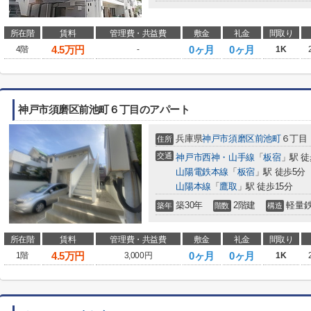
所在階
賃料
管理費・共益費
敷金
礼金
間取り
4.5
万円
0ヶ月
0ヶ月
4階
-
1K
神戸市須磨区前池町６丁目のアパート
兵庫県
神戸市須磨区
前池町
６丁目
住所
交通
神戸市西神・山手線
「
板宿
」駅 徒
山陽電鉄本線
「
板宿
」駅 徒歩5分
山陽本線
「
鷹取
」駅 徒歩15分
築30年
2階建
軽量
築年
階数
構造
所在階
賃料
管理費・共益費
敷金
礼金
間取り
4.5
万円
0ヶ月
0ヶ月
1階
3,000円
1K