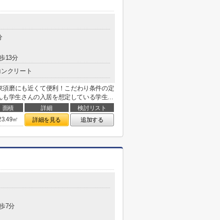
分
歩13分
コンクリート
東須磨にも近くて便利！こだわり条件の定
んも学生さんの入居を想定している学生...
面積
詳細
検討リスト
23.49㎡
詳細を見る
追加する
歩7分