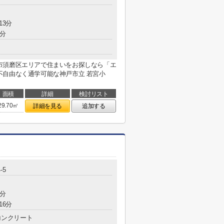
13分
8分
市須磨区エリアで住まいをお探しなら「エ
不自由なく通学可能な神戸市立 若宮小
面積
詳細
検討リスト
29.70㎡
詳細を見る
追加する
-5
8分
16分
コンクリート