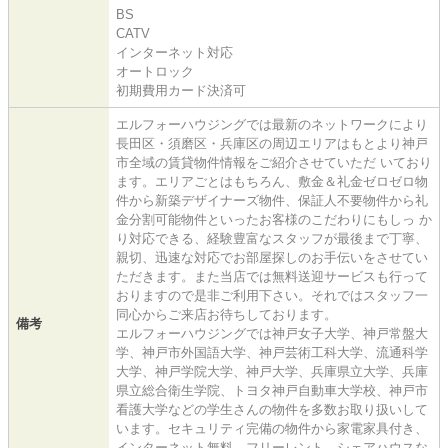
BS
CATV
インターネット対応
オートロック
初期費用カード決済可
エルフォーハウジングでは最新のネットワークにより
長田区・須磨区・兵庫区の周辺エリアはもとより神戸
市全域の賃貸物件情報をご紹介させていただ いており
ます。エリアごとはもちろん、敷金＆礼金ゼロゼロ物
件から新築デザイナーズ物件、保証人不要物件から礼
金分割可能物件といったお客様のこだわりにもしっ か
り対応できる、経験豊富なスタッフが最後まで丁寧、
親切、迅速な対応でお部屋探しのお手伝いをさせてい
ただきます。また当店では無料送迎サービスも行って
おりますので是非ご利用下さい。それではスタッフ一
同心からご来店お待ちしております。
備考
エルフォーハウジングでは神戸女子大学、神戸常盤大
学、神戸市外国語大学、神戸芸術工科大学、流通科学
大学、神戸学院大学、神戸大学、兵庫県立大学、兵庫
県立総合衛生学院、トヨタ神戸自動車大学校、神戸市
看護大学などの学生さんの物件を多数お取り扱いして
います。セキュリティ完備の物件から家電家具付き、
インターネット無料、フリーレント、シェアハウスな