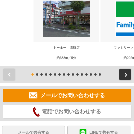
トーホー 鷹取店
ファミリーマ
約388m／5分
約202
前
メールでお問い合わせする
電話でお問い合わせする
メールで共有する
LINEで共有する