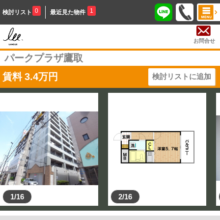
0
1
検討リスト
最近見た物件
お問合せ
パークプラザ鷹取
賃料
3.4
万円
検討リストに追加
1/16
2/16