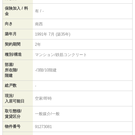
保険加入 / 料
有 / -
金
向き
南西
築年月
1991年 7月 (築35年)
契約期間
2年
種別/構造
マンション/鉄筋コンクリート
部屋/
所在階/
-/3階/10階建
階建
総戸数
-
現況/
空家/即時
入居可能日
取引態様/
一般媒介/一般
賃貸区分
物件番号
91273081