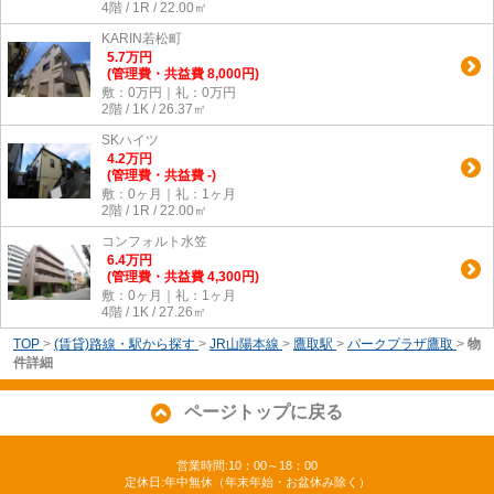
4階 / 1R / 22.00㎡
KARIN若松町
5.7
万
円
(管理費・共益費 8,000円)
敷：0万円｜礼：0万円
2階 / 1K / 26.37㎡
SKハイツ
4.2
万
円
(管理費・共益費 -)
敷：0ヶ月｜礼：1ヶ月
2階 / 1R / 22.00㎡
コンフォルト水笠
6.4
万
円
(管理費・共益費 4,300円)
敷：0ヶ月｜礼：1ヶ月
4階 / 1K / 27.26㎡
TOP
>
(賃貸)路線・駅から探す
>
JR山陽本線
>
鷹取駅
>
パークプラザ鷹取
>
物
件詳細
ページトップに戻る
営業時間:10：00～18：00
定休日:年中無休（年末年始・お盆休み除く）