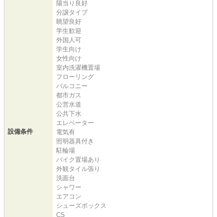
陽当り良好
分譲タイプ
眺望良好
学生歓迎
外国人可
学生向け
女性向け
室内洗濯機置場
フローリング
バルコニー
都市ガス
公営水道
公共下水
エレベーター
設備条件
電気有
照明器具付き
駐輪場
バイク置場あり
外観タイル張り
洗面台
シャワー
エアコン
シューズボックス
CS