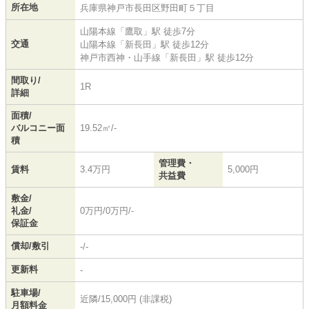
所在地
兵庫県
神戸市長田区
野田町
５丁目
山陽本線
「
鷹取
」駅 徒歩7分
交通
山陽本線
「
新長田
」駅 徒歩12分
神戸市西神・山手線
「
新長田
」駅 徒歩12分
間取り/
1R
詳細
面積/
バルコニー面
19.52㎡/-
積
管理費・
賃料
3.4万円
5,000円
共益費
敷金/
礼金/
0万円/0万円/-
保証金
償却/敷引
-/-
更新料
-
駐車場/
近隣/15,000円 (非課税)
月額料金