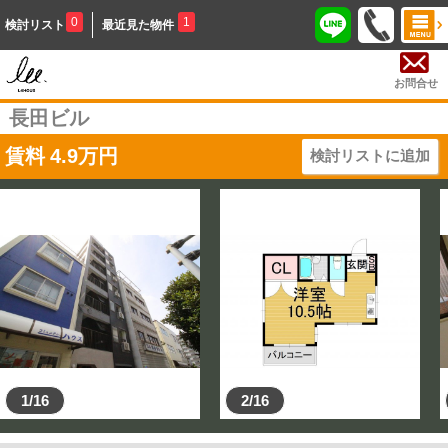
0
1
検討リスト
最近見た物件
お問合せ
長田ビル
賃料
4.9
万円
検討リストに追加
1/16
2/16