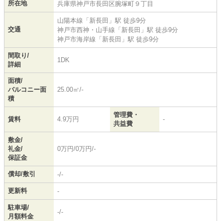
所在地
兵庫県
神戸市長田区
腕塚町
９丁目
山陽本線
「
新長田
」駅 徒歩9分
交通
神戸市西神・山手線
「
新長田
」駅 徒歩9分
神戸市海岸線
「
新長田
」駅 徒歩9分
間取り/
1DK
詳細
面積/
バルコニー面
25.00㎡/-
積
管理費・
賃料
4.9万円
-
共益費
敷金/
礼金/
0万円/0万円/-
保証金
償却/敷引
-/-
更新料
-
駐車場/
-/-
月額料金