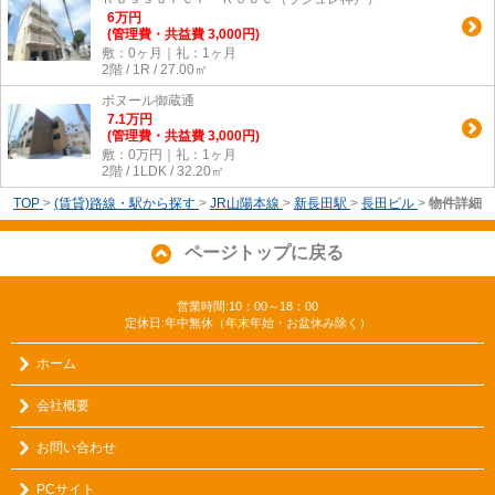
6
万
円
(管理費・共益費 3,000円)
敷：0ヶ月｜礼：1ヶ月
2階 / 1R / 27.00㎡
ボヌール御蔵通
7.1
万
円
(管理費・共益費 3,000円)
敷：0万円｜礼：1ヶ月
2階 / 1LDK / 32.20㎡
TOP
>
(賃貸)路線・駅から探す
>
JR山陽本線
>
新長田駅
>
長田ビル
>
物件詳細
ページトップに戻る
営業時間:10：00～18：00
定休日:年中無休（年末年始・お盆休み除く）
ホーム
会社概要
お問い合わせ
PCサイト