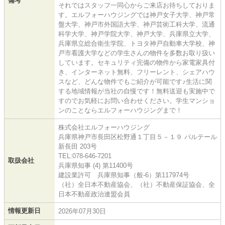
備考
それではスタッフ一同心からご来店お待ちしておりま
す。エルフォーハウジングでは神戸女子大学、神戸常
盤大学、神戸市外国語大学、神戸芸術工科大学、流通
科学大学、神戸学院大学、神戸大学、兵庫県立大学、
兵庫県立総合衛生学院、トヨタ神戸自動車大学校、神
戸市看護大学などの学生さんの物件を多数お取り扱い
しています。セキュリティ完備の物件から家電家具付
き、インターネット無料、フリーレント、シェアハウ
スなど、どんな物件でもご紹介が可能です♪生活に関
する地域情報が当社の自慢です！無料送迎も実施中で
すのでお気軽にお問い合わせください。学生マンショ
ンのことならエルフォーハウジングまで！
株式会社エルフォーハウジング
兵庫県神戸市長田区松野通１丁目５－１９ パルテール
新長田 203号
TEL:078-646-7201
取扱会社
兵庫県知事 (4) 第11400号
建設業許可 兵庫県知事（般-6）第117974号
（社）全日本不動産協会、（社）不動産保証協会、全
日本不動産政治連盟会員
情報更新日
2026年07月30日