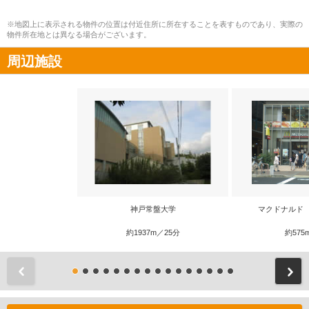
※地図上に表示される物件の位置は付近住所に所在することを表すものであり、実際の
物件所在地とは異なる場合がございます。
周辺施設
神戸常盤大学
マクドナルド
約1937m／25分
約575
前