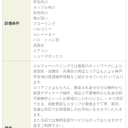
学生向け
カップル向け
女性向け
海が近い
設備条件
フローリング
バルコニー
エレベーター
バス・トイレ別
洗面台
エアコン
シューズボックス
エルフォーハウジングでは最新のネットワークにより
長田区・須磨区・兵庫区の周辺エリアはもとより神戸
市全域の賃貸物件情報をご紹介させていただ いており
ます。
エリアごとはもちろん、敷金＆礼金ゼロゼロ物件から
新築デザイナーズ物件、保証人不要物件から礼金分割
可能物件といったお客様のこだわりにもしっ かり対応
できる、経験豊富なスタッフが最後まで丁寧、親切、
迅速な対応でお部屋探しのお手伝いをさせていただき
ます。
また当店では無料送迎サービスも行っておりますので
是非ご利用下さい。