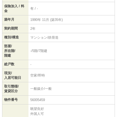
保険加入 / 料
有 / -
金
築年月
1990年 11月 (築35年)
契約期間
2年
種別/構造
マンション/鉄骨造
部屋/
所在階/
-/5階/7階建
階建
総戸数
-
現況/
空家/即時
入居可能日
取引態様/
一般媒介/一般
賃貸区分
物件番号
56005459
眺望良好
外国人可