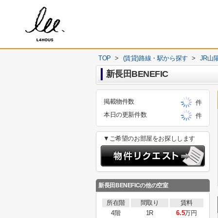
TOP
>
(賃貸)路線・駅から探す
>
JR山
新長田BENEFIC
掲載物件数
件
本日の更新件数
件
▼ご希望のお部屋をお探しします
新長田BENEFIC
の他の空室
所在階
間取り
賃料
4階
1R
6.5
万円