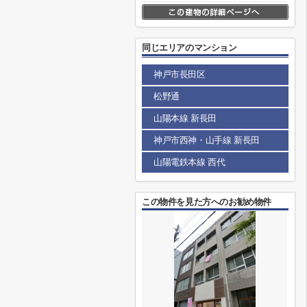
同じエリアのマンション
神戸市長田区
松野通
山陽本線 新長田
神戸市西神・山手線 新長田
山陽電鉄本線 西代
この物件を見た方へのお勧め物件