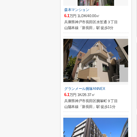
森本マンション
6.1
万円 1LDK/40.00㎡
兵庫県神戸市長田区水笠通３丁目
山陽本線「新長田」駅 徒歩3分
グランメール腕塚ANNEX
6.1
万円 1K/26.37㎡
兵庫県神戸市長田区腕塚町９丁目
山陽本線「新長田」駅 徒歩11分