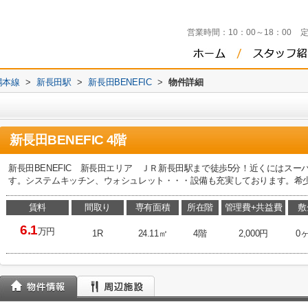
営業時間：
10：00～18：00
陽本線
>
新長田駅
>
新長田BENEFIC
>
物件詳細
新長田BENEFIC 4階
新長田BENEFIC 新長田エリア ＪＲ新長田駅まで徒歩5分！近くにはス
す。システムキッチン、ウォシュレット・・・設備も充実しております。希
賃料
間取り
専有面積
所在階
管理費+共益費
敷
6.1
万円
1R
24.11㎡
4階
2,000円
0