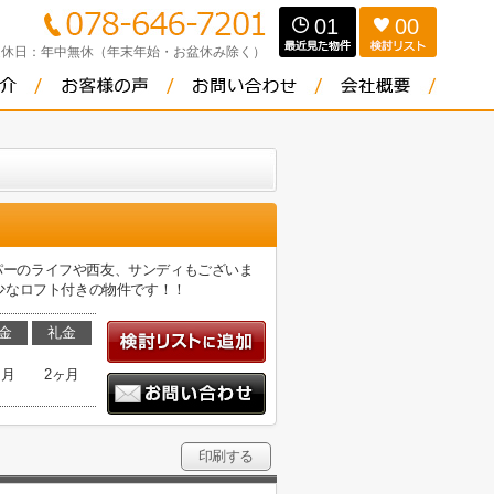
01
00
定休日：
年中無休（年末年始・お盆休み除く）
ーパーのライフや西友、サンディもございま
少なロフト付きの物件です！！
金
礼金
ヶ月
2ヶ月
印刷する