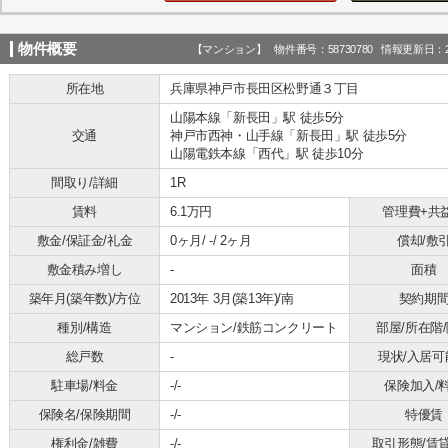
物件概要
【マンション】 物件番号：58730780 情報更新日：20
所在地
兵庫県神戸市長田区松野通３丁目
山陽本線「新長田」駅 徒歩5分
交通
神戸市西神・山手線「新長田」駅 徒歩5分
山陽電鉄本線「西代」駅 徒歩10分
間取り/詳細
1R
賃料
6.1万円
管理費+共
敷金/保証金/礼金
0ヶ月/ -/ 2ヶ月
償却/敷
敷金積み増し
-
面積
築年月(築年数)/方位
2013年 3月(築13年)/南
契約期
種別/構造
マンション/鉄筋コンクリート
部屋/所在階
総戸数
-
現状/入居可
駐車場/料金
-/-
保険加入/
保険名/保険期間
-/-
特優賃
権利金/雑費
-/-
取引形態/賃