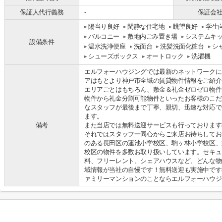
保証人代行義務
-
保証会
陽当り良好
閑静な住宅地
眺望良好
学生
バルコニー
敷地内ごみ置き場
システムキ
設備条件
温水洗浄便座
洗面台
洗髪洗面化粧台
シ
シューズボックス
オートロック
洗濯機
エルフォーハウジングでは最新のネットワークに
アはもとより神戸市全域の賃貸物件情報をご紹介
エリアごとはもちろん、敷金＆礼金ゼロゼロ物件
物件から礼金分割可能物件といったお客様のこだ
なスタッフが最後まで丁寧、親切、迅速な対応で
ます。
備考
また当店では無料送迎サービスも行っております
それではスタッフ一同心からご来店お待ちしてお
のある長田区の蓮池小学校区、駒ヶ林小学校区、
校区の物件を多数お取り扱いしています。セキュ
料、フリーレント、シェアハウスなど、どんな物
域情報が当社の自慢です！無料送迎も実施中です
ァミリーマンションのことならエルフォーハウジ