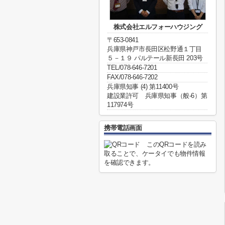
株式会社エルフォーハウジング
〒653-0841
兵庫県神戸市長田区松野通１丁目
５－１９ パルテール新長田 203号
TEL/078-646-7201
FAX/078-646-7202
兵庫県知事 (4) 第11400号
建設業許可 兵庫県知事（般-6）第
117974号
携帯電話画面
このQRコードを読み
取ることで、ケータイでも物件情報
を確認できます。