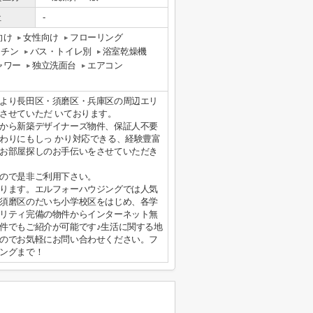
社
-
向け
女性向け
フローリング
ッチン
バス・トイレ別
浴室乾燥機
ャワー
独立洗面台
エアコン
より長田区・須磨区・兵庫区の周辺エリ
させていただ いております。
から新築デザイナーズ物件、保証人不要
わりにもしっ かり対応できる、経験豊富
お部屋探しのお手伝いをさせていただき
ので是非ご利用下さい。
ります。エルフォーハウジングでは人気
須磨区のだいち小学校区をはじめ、各学
リティ完備の物件からインターネット無
件でもご紹介が可能です♪生活に関する地
のでお気軽にお問い合わせください。フ
ングまで！