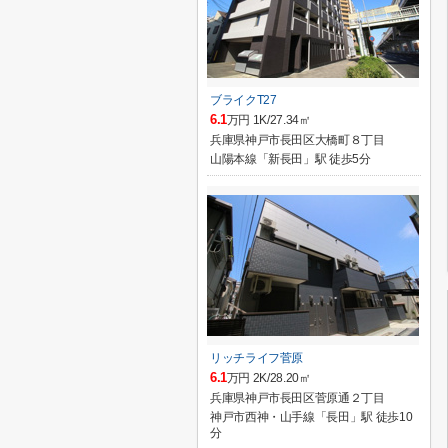
ブライクT27
6.1
万円 1K/27.34㎡
兵庫県神戸市長田区大橋町８丁目
山陽本線「新長田」駅 徒歩5分
リッチライフ菅原
6.1
万円 2K/28.20㎡
兵庫県神戸市長田区菅原通２丁目
神戸市西神・山手線「長田」駅 徒歩10
分