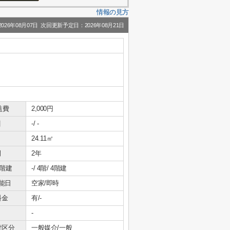
情報の見方
26年08月07日 次回更新予定日：2026年08月21日
益費
2,000円
引
-/ -
24.11㎡
間
2年
/階建
-/ 4階/ 4階建
能日
空家/即時
料金
有/-
-
貸区分
一般媒介/一般