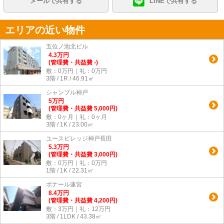
メールで共有する
LINEで共有する
エリアの近い物件
五位ノ池北ビル
4.3
万
円
(管理費・共益費 -)
敷：0万円｜礼：0万円
3階 / 1R / 46.91㎡
シャンブル神戸
5
万
円
(管理費・共益費 5,000円)
敷：0ヶ月｜礼：0ヶ月
3階 / 1K / 23.00㎡
ユースビレッジ神戸長田
5.3
万
円
(管理費・共益費 3,000円)
敷：0万円｜礼：0万円
1階 / 1K / 22.31㎡
ボナール蓮宮
8.4
万
円
(管理費・共益費 4,200円)
敷：3万円｜礼：12万円
3階 / 1LDK / 43.38㎡