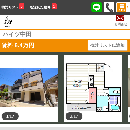
0
1
検討リスト
最近見た物件
お問合せ
ハイツ中田
賃料
5.4
万円
検討リストに追加
1/17
2/17