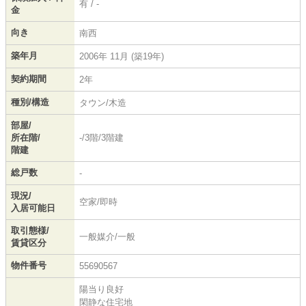
有 / -
金
向き
南西
築年月
2006年 11月 (築19年)
契約期間
2年
種別/構造
タウン/木造
部屋/
所在階/
-/3階/3階建
階建
総戸数
-
現況/
空家/即時
入居可能日
取引態様/
一般媒介/一般
賃貸区分
物件番号
55690567
陽当り良好
閑静な住宅地