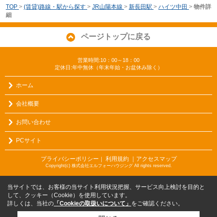
TOP
>
(賃貸)路線・駅から探す
>
JR山陽本線
>
新長田駅
>
ハイツ中田
>
物件詳
細
ページトップに戻る
営業時間:10：00～18：00
定休日:年中無休（年末年始・お盆休み除く）
ホーム
会社概要
お問い合わせ
PCサイト
プライバシーポリシー
利用規約
｜アクセスマップ
｜
Copyright(c) 株式会社エルフォーハウジング All rights reserved.
当サイトでは、お客様の当サイト利用状況把握、サービス向上検討を目的と
して、クッキー（Cookie）を使用しています。
詳しくは、当社の
「Cookieの取扱いについて」
をご確認ください。