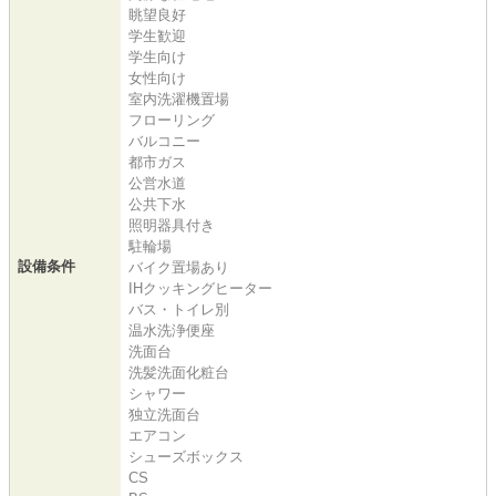
眺望良好
学生歓迎
学生向け
女性向け
室内洗濯機置場
フローリング
バルコニー
都市ガス
公営水道
公共下水
照明器具付き
駐輪場
設備条件
バイク置場あり
IHクッキングヒーター
バス・トイレ別
温水洗浄便座
洗面台
洗髪洗面化粧台
シャワー
独立洗面台
エアコン
シューズボックス
CS