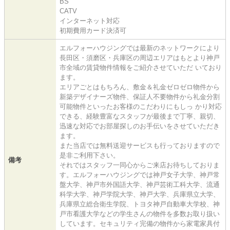
BS
CATV
インターネット対応
初期費用カード決済可
エルフォーハウジングでは最新のネットワークにより
長田区・須磨区・兵庫区の周辺エリアはもとより神戸
市全域の賃貸物件情報をご紹介させていただ いており
ます。
エリアごとはもちろん、敷金＆礼金ゼロゼロ物件から
新築デザイナーズ物件、保証人不要物件から礼金分割
可能物件といったお客様のこだわりにもしっ かり対応
できる、経験豊富なスタッフが最後まで丁寧、親切、
迅速な対応でお部屋探しのお手伝いをさせていただき
ます。
また当店では無料送迎サービスも行っておりますので
是非ご利用下さい。
備考
それではスタッフ一同心からご来店お待ちしておりま
す。エルフォーハウジングでは神戸女子大学、神戸常
盤大学、神戸市外国語大学、神戸芸術工科大学、流通
科学大学、神戸学院大学、神戸大学、兵庫県立大学、
兵庫県立総合衛生学院、トヨタ神戸自動車大学校、神
戸市看護大学などの学生さんの物件を多数お取り扱い
しています。セキュリティ完備の物件から家電家具付