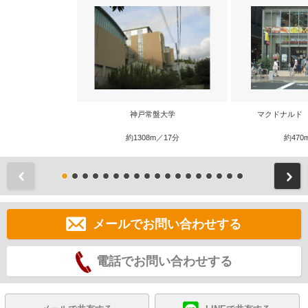
神戸常盤大学
マクドナルド
約1308m／17分
約470
前
メールでお問い合わせする
電話でお問い合わせする