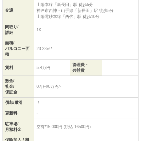
山陽本線
「
新長田
」駅 徒歩5分
交通
神戸市西神・山手線
「
新長田
」駅 徒歩5分
山陽電鉄本線
「
西代
」駅 徒歩10分
間取り/
1K
詳細
面積/
バルコニー面
23.23㎡/-
積
管理費・
賃料
5.4万円
-
共益費
敷金/
礼金/
0万円/0万円/-
保証金
償却/敷引
-/-
更新料
-
駐車場/
空有/15,000円 (税込 16500円)
月額料金
保険加入 / 料