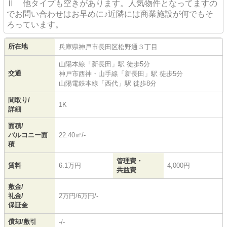
Ⅱ 他タイプも空きがあります。人気物件となってますの
でお問い合わせはお早めに♪近隣には商業施設が何でもそ
ろっています。
所在地
兵庫県
神戸市長田区
松野通
３丁目
山陽本線
「
新長田
」駅 徒歩5分
交通
神戸市西神・山手線
「
新長田
」駅 徒歩5分
山陽電鉄本線
「
西代
」駅 徒歩8分
間取り/
1K
詳細
面積/
バルコニー面
22.40㎡/-
積
管理費・
賃料
6.1万円
4,000円
共益費
敷金/
礼金/
2万円/6万円/-
保証金
償却/敷引
-/-