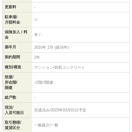
更新料
-
駐車場/
-/-
月額料金
保険加入 / 料
有 / -
金
築年月
2010年 2月 (築16年)
契約期間
2年
種別/構造
マンション/鉄筋コンクリート
部屋/
所在階/
-/2階/3階建
階建
総戸数
-
現況/
完成済み/2023年03月01日予定
入居可能日
取引態様/
一般媒介/一般
賃貸区分