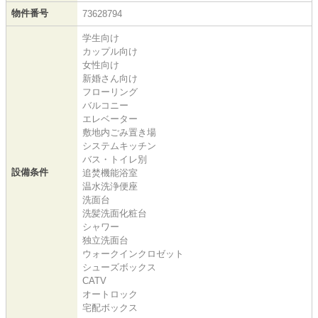
物件番号
73628794
学生向け
カップル向け
女性向け
新婚さん向け
フローリング
バルコニー
エレベーター
敷地内ごみ置き場
システムキッチン
バス・トイレ別
設備条件
追焚機能浴室
温水洗浄便座
洗面台
洗髪洗面化粧台
シャワー
独立洗面台
ウォークインクロゼット
シューズボックス
CATV
オートロック
宅配ボックス