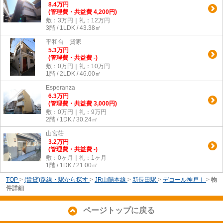
8.4
万
円
(管理費・共益費 4,200円)
敷：3万円｜礼：12万円
3階 / 1LDK / 43.38㎡
平和台 貸家
5.3
万
円
(管理費・共益費 -)
敷：0万円｜礼：10万円
1階 / 2LDK / 46.00㎡
Esperanza
6.3
万
円
(管理費・共益費 3,000円)
敷：0万円｜礼：9万円
2階 / 1DK / 30.24㎡
山宮荘
3.2
万
円
(管理費・共益費 -)
敷：0ヶ月｜礼：1ヶ月
1階 / 1DK / 21.00㎡
TOP
>
(賃貸)路線・駅から探す
>
JR山陽本線
>
新長田駅
>
デコール神戸Ⅰ
>
物
件詳細
ページトップに戻る