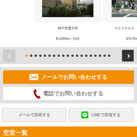
神戸常盤大学
マクドナルド
約1084m／14分
約576
前
メールでお問い合わせする
電話でお問い合わせする
メールで共有する
LINEで共有する
空室一覧