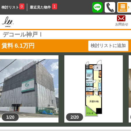
0
1
検討リスト
最近見た物件
お問合せ
デコール神戸Ⅰ
賃料
6.1
万円
検討リストに追加
1/20
2/20