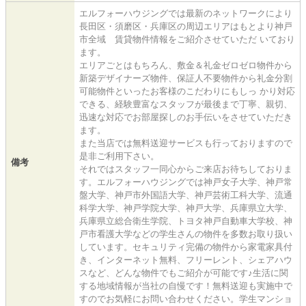
エルフォーハウジングでは最新のネットワークにより
長田区・須磨区・兵庫区の周辺エリアはもとより神戸
市全域 賃貸物件情報をご紹介させていただ いており
ます。
エリアごとはもちろん、敷金＆礼金ゼロゼロ物件から
新築デザイナーズ物件、保証人不要物件から礼金分割
可能物件といったお客様のこだわりにもしっ かり対応
できる、経験豊富なスタッフが最後まで丁寧、親切、
迅速な対応でお部屋探しのお手伝いをさせていただき
ます。
また当店では無料送迎サービスも行っておりますので
是非ご利用下さい。
備考
それではスタッフ一同心からご来店お待ちしておりま
す。エルフォーハウジングでは神戸女子大学、神戸常
盤大学、神戸市外国語大学、神戸芸術工科大学、流通
科学大学、神戸学院大学、神戸大学、兵庫県立大学、
兵庫県立総合衛生学院、トヨタ神戸自動車大学校、神
戸市看護大学などの学生さんの物件を多数お取り扱い
しています。セキュリティ完備の物件から家電家具付
き、インターネット無料、フリーレント、シェアハウ
スなど、どんな物件でもご紹介が可能です♪生活に関
する地域情報が当社の自慢です！無料送迎も実施中で
すのでお気軽にお問い合わせください。学生マンショ