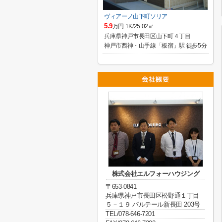
ヴィアーノ山下町ソリア
5.9
万円 1K/25.02㎡
兵庫県神戸市長田区山下町４丁目
神戸市西神・山手線「板宿」駅 徒歩5分
株式会社エルフォーハウジング
〒653-0841
兵庫県神戸市長田区松野通１丁目
５－１９ パルテール新長田 203号
TEL/078-646-7201