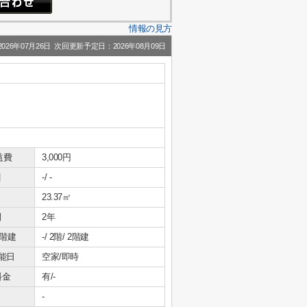
情報の見方
26年07月26日 次回更新予定日：2026年08月09日
益費
3,000円
引
-/ -
23.37㎡
間
2年
/階建
-/ 2階/ 2階建
能日
空家/即時
料金
有/-
-