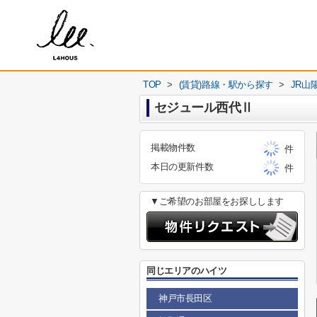
TOP
>
(賃貸)路線・駅から探す
>
JR山
セジュール西代Ⅱ
掲載物件数
件
本日の更新件数
件
▼ご希望のお部屋をお探しします
同じエリアのハイツ
神戸市長田区