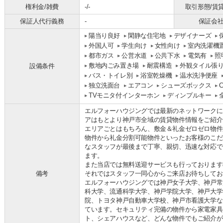
権利金/雑費
-/-
取引形態/賃
保証人代行義務
-
保証会
陽当り良好
閑静な住宅地
デザイナーズ
外国人可
学生向け
女性向け
室内洗濯機
都市ガス
公営水道
公共下水
電気有
照
敷地内ごみ置き場
耐震構造
外観タイル張
設備条件
バス・トイレ別
浴室乾燥機
温水洗浄便座
独立洗面台
エアコン
シューズボックス
TVモニタ付インターホン
ディンプルキー
エルフォーハウジングでは最新のネットワークに
アはもとより神戸市全域の賃貸物件情報をご紹介
エリアごとはもちろん、敷金＆礼金ゼロゼロ物件
物件から礼金分割可能物件といったお客様のこだ
なスタッフが最後まで丁寧、親切、迅速な対応で
ます。
また当店では無料送迎サービスも行っております
備考
それではスタッフ一同心からご来店お待ちしてお
エルフォーハウジングでは神戸女子大学、神戸常
科大学、流通科学大学、神戸学院大学、神戸大学
院、トヨタ神戸自動車大学校、神戸市看護大学な
ています。セキュリティ完備の物件から家電家具
ト、シェアハウスなど、どんな物件でもご紹介が