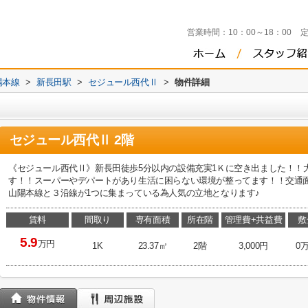
営業時間：
10：00～18：00
陽本線
>
新長田駅
>
セジュール西代Ⅱ
>
物件詳細
セジュール西代Ⅱ 2階
《セジュール西代Ⅱ》新長田徒歩5分以内の設備充実1Ｋに空き出ました！！
す！！スーパーやデパートがあり生活に困らない環境が整ってます！！交通
山陽本線と３沿線が1つに集まっている為人気の立地となります♪
賃料
間取り
専有面積
所在階
管理費+共益費
敷
5.9
万円
1K
23.37㎡
2階
3,000円
0