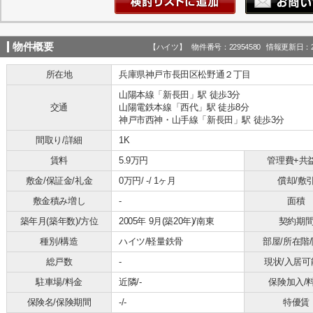
物件概要
【ハイツ】 物件番号：22954580 情報更新日：20
所在地
兵庫県神戸市長田区松野通２丁目
山陽本線「新長田」駅 徒歩3分
交通
山陽電鉄本線「西代」駅 徒歩8分
神戸市西神・山手線「新長田」駅 徒歩3分
間取り/詳細
1K
賃料
5.9万円
管理費+共
敷金/保証金/礼金
0万円/ -/ 1ヶ月
償却/敷
敷金積み増し
-
面積
築年月(築年数)/方位
2005年 9月(築20年)/南東
契約期
種別/構造
ハイツ/軽量鉄骨
部屋/所在階
総戸数
-
現状/入居可
駐車場/料金
近隣/-
保険加入/
保険名/保険期間
-/-
特優賃