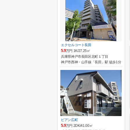
エクセルコート長田
5.9
万円 1K/27.25㎡
兵庫県神戸市長田区北町１丁目
神戸市西神・山手線「長田」駅 徒歩1分
ピアン広町
5.9
万円 2DK/41.00㎡