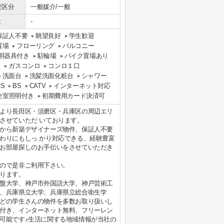
貸区分
一般媒介/一般
社
-
保証人不要
眺望良好
学生歓迎
置場
フローリング
バルコニー
明器具付き
駐輪場
バイク置場あり
り
ガスコンロ
コンロ１口
洗面台
洗髪洗面化粧台
シャワー
CS
BS
CATV
インターネット対応
全室照明付き
初期費用カード決済可
より長田区・須磨区・兵庫区の周辺エリ
させていただ いております。
から新築デザイナーズ物件、保証人不要
わりにもしっ かり対応できる、経験豊富
お部屋探しのお手伝いをさせていただき
ので是非ご利用下さい。
ります。
盤大学、神戸市外国語大学、神戸芸術工
、兵庫県立大学、兵庫県立総合衛生学
どの学生さんの物件を多数お取り扱いし
付き、インターネット無料、フリーレン
可能です♪生活に関する地域情報が当社の