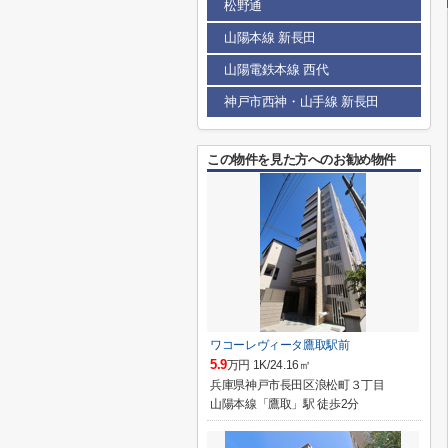
松野通
山陽本線 新長田
山陽電鉄本線 西代
神戸市西神・山手線 新長田
この物件を見た方へのお勧め物件
ワコーレヴィータ鷹取駅前
5.9
万円 1K/24.16㎡
兵庫県神戸市長田区浪松町３丁目
山陽本線「鷹取」駅 徒歩2分