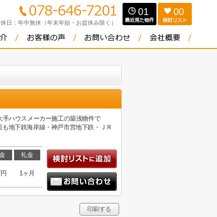
01
00
定休日：
年中無休（年末年始・お盆休み除く）
大手ハウスメーカー施工の築浅物件で
面も地下鉄海岸線・神戸市営地下鉄・ＪＲ
金
礼金
万円
1ヶ月
印刷する