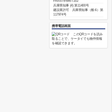
FAX/078-646-7202
兵庫県知事 (4) 第11400号
建設業許可 兵庫県知事（般-6）第
117974号
携帯電話画面
このQRコードを読み
取ることで、ケータイでも物件情報
を確認できます。