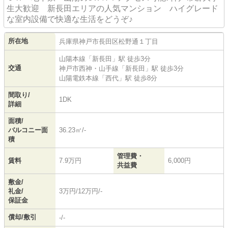
生大歓迎 新長田エリアの人気マンション ハイグレード
な室内設備で快適な生活をどうぞ♪
所在地
兵庫県
神戸市長田区
松野通
１丁目
山陽本線
「
新長田
」駅 徒歩3分
交通
神戸市西神・山手線
「
新長田
」駅 徒歩3分
山陽電鉄本線
「
西代
」駅 徒歩8分
間取り/
1DK
詳細
面積/
バルコニー面
36.23㎡/-
積
管理費・
賃料
7.9万円
6,000円
共益費
敷金/
礼金/
3万円/12万円/-
保証金
償却/敷引
-/-