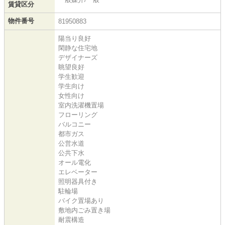
賃貸区分
物件番号
81950883
陽当り良好
閑静な住宅地
デザイナーズ
眺望良好
学生歓迎
学生向け
女性向け
室内洗濯機置場
フローリング
バルコニー
都市ガス
公営水道
公共下水
オール電化
エレベーター
照明器具付き
駐輪場
バイク置場あり
敷地内ごみ置き場
耐震構造