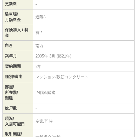
更新料
-
駐車場/
近隣/-
月額料金
保険加入 / 料
有 / -
金
向き
南西
築年月
2005年 3月 (築21年)
契約期間
2年
種別/構造
マンション/鉄筋コンクリート
部屋/
所在階/
-/4階/9階建
階建
総戸数
-
現況/
空家/即時
入居可能日
取引態様/
一般媒介/一般