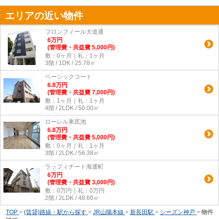
エリアの近い物件
フロンフィール大道通
6
万
円
(管理費・共益費 5,000円)
敷：0ヶ月｜礼：1ヶ月
3階 / 1DK / 25.78㎡
ベーシックコート
6.8
万
円
(管理費・共益費 7,000円)
敷：1ヶ月｜礼：1ヶ月
4階 / 2LDK / 50.00㎡
ローレル東尻池
6.8
万
円
(管理費・共益費 5,000円)
敷：0ヶ月｜礼：1ヶ月
3階 / 2LDK / 56.38㎡
ラッフィナート海運町
6
万
円
(管理費・共益費 3,000円)
敷：0万円｜礼：0万円
2階 / 2LDK / 48.60㎡
TOP
>
(賃貸)路線・駅から探す
>
JR山陽本線
>
新長田駅
>
シーズン神戸
>
物件