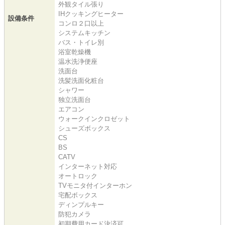
外観タイル張り
IHクッキングヒーター
設備条件
コンロ２口以上
システムキッチン
バス・トイレ別
浴室乾燥機
温水洗浄便座
洗面台
洗髪洗面化粧台
シャワー
独立洗面台
エアコン
ウォークインクロゼット
シューズボックス
CS
BS
CATV
インターネット対応
オートロック
TVモニタ付インターホン
宅配ボックス
ディンプルキー
防犯カメラ
初期費用カード決済可