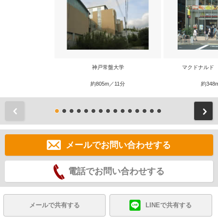
神戸常盤大学
マクドナルド
約805m／11分
約348
前
メールでお問い合わせする
電話でお問い合わせする
メールで共有する
LINEで共有する