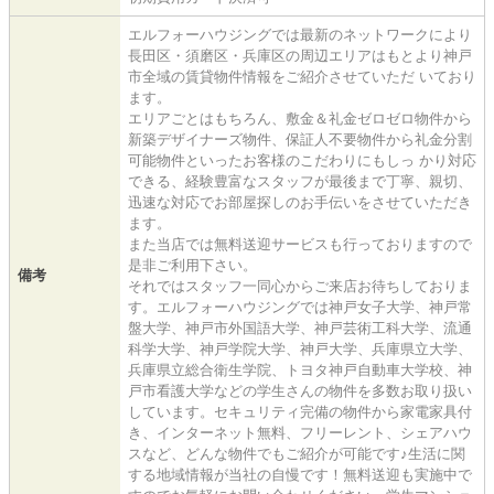
エルフォーハウジングでは最新のネットワークにより
長田区・須磨区・兵庫区の周辺エリアはもとより神戸
市全域の賃貸物件情報をご紹介させていただ いており
ます。
エリアごとはもちろん、敷金＆礼金ゼロゼロ物件から
新築デザイナーズ物件、保証人不要物件から礼金分割
可能物件といったお客様のこだわりにもしっ かり対応
できる、経験豊富なスタッフが最後まで丁寧、親切、
迅速な対応でお部屋探しのお手伝いをさせていただき
ます。
また当店では無料送迎サービスも行っておりますので
是非ご利用下さい。
備考
それではスタッフ一同心からご来店お待ちしておりま
す。エルフォーハウジングでは神戸女子大学、神戸常
盤大学、神戸市外国語大学、神戸芸術工科大学、流通
科学大学、神戸学院大学、神戸大学、兵庫県立大学、
兵庫県立総合衛生学院、トヨタ神戸自動車大学校、神
戸市看護大学などの学生さんの物件を多数お取り扱い
しています。セキュリティ完備の物件から家電家具付
き、インターネット無料、フリーレント、シェアハウ
スなど、どんな物件でもご紹介が可能です♪生活に関
する地域情報が当社の自慢です！無料送迎も実施中で