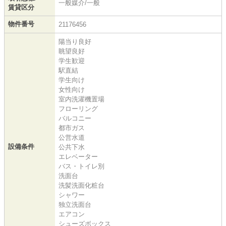
一般媒介/一般
賃貸区分
物件番号
21176456
陽当り良好
眺望良好
学生歓迎
駅直結
学生向け
女性向け
室内洗濯機置場
フローリング
バルコニー
都市ガス
公営水道
設備条件
公共下水
エレベーター
バス・トイレ別
洗面台
洗髪洗面化粧台
シャワー
独立洗面台
エアコン
シューズボックス