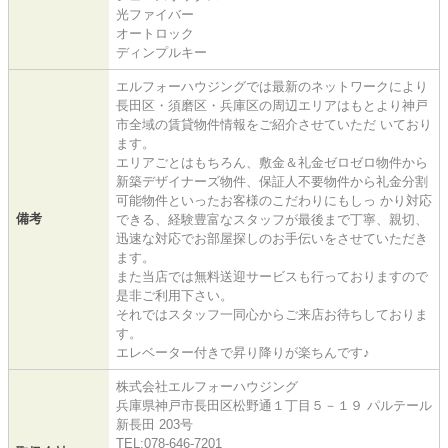
光ファイバー
オートロック
ディンプルキー
エルフォーハウジングでは最新のネットワークにより
長田区・須磨区・兵庫区の周辺エリアはもとより神戸
市全域の賃貸物件情報をご紹介させていただ いており
ます。
エリアごとはもちろん、敷金＆礼金ゼロゼロ物件から
新築デザイナーズ物件、保証人不要物件から礼金分割
可能物件といったお客様のこだわりにもしっ かり対応
備考
できる、経験豊富なスタッフが最後まで丁寧、親切、
迅速な対応でお部屋探しのお手伝いをさせていただき
ます。
また当店では無料送迎サービスも行っておりますので
是非ご利用下さい。
それではスタッフ一同心からご来店お待ちしておりま
す。
エレベーター付きで昇り降りが楽ちんです♪
株式会社エルフォーハウジング
兵庫県神戸市長田区松野通１丁目５－１９ パルテール
新長田 203号
TEL:078-646-7201