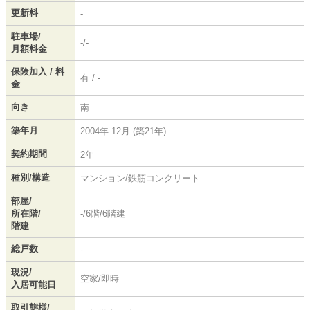
更新料
-
駐車場/
-/-
月額料金
保険加入 / 料
有 / -
金
向き
南
築年月
2004年 12月 (築21年)
契約期間
2年
種別/構造
マンション/鉄筋コンクリート
部屋/
所在階/
-/6階/6階建
階建
総戸数
-
現況/
空家/即時
入居可能日
取引態様/