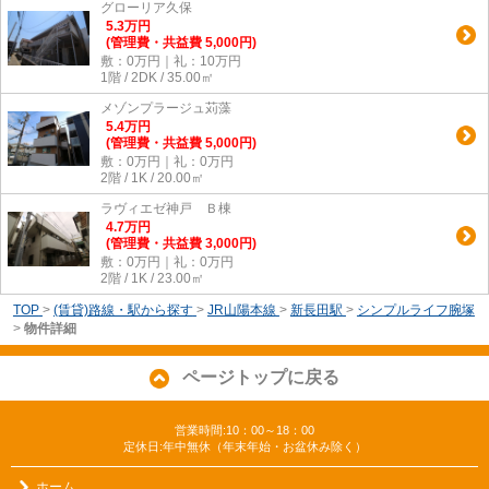
グローリア久保
5.3
万
円
(管理費・共益費 5,000円)
敷：0万円｜礼：10万円
1階 / 2DK / 35.00㎡
メゾンプラージュ苅藻
5.4
万
円
(管理費・共益費 5,000円)
敷：0万円｜礼：0万円
2階 / 1K / 20.00㎡
ラヴィエゼ神戸 Ｂ棟
4.7
万
円
(管理費・共益費 3,000円)
敷：0万円｜礼：0万円
2階 / 1K / 23.00㎡
TOP
>
(賃貸)路線・駅から探す
>
JR山陽本線
>
新長田駅
>
シンプルライフ腕塚
>
物件詳細
ページトップに戻る
営業時間:10：00～18：00
定休日:年中無休（年末年始・お盆休み除く）
ホーム