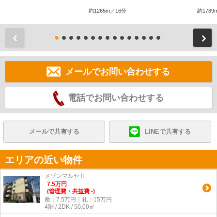
約1265m／16分
約1789
前
メールでお問い合わせする
電話でお問い合わせする
メールで共有する
LINEで共有する
エリアの近い物件
メゾンマルセⅡ
7.5
万
円
(管理費・共益費 -)
敷：7.5万円｜礼：15万円
4階 / 2DK / 50.00㎡