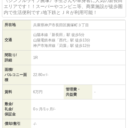
《シンプルライフ腕塚》学生さんや単身者に人気の新長田
エリアです！！スーパーやコンビニ等、商業施設が徒歩圏
内で生活便利です♪地下鉄とＪＲが利用可能！
所在地
兵庫県
神戸市長田区
腕塚町
３丁目
山陽本線
「
新長田
」駅 徒歩5分
交通
山陽電鉄本線
「
西代
」駅 徒歩13分
神戸市海岸線
「
苅藻
」駅 徒歩12分
間取り/
1R
詳細
面積/
バルコニー面
22.80㎡/-
積
管理費・
賃料
6万円
-
共益費
敷金/
礼金/
0ヶ月/1ヶ月/-
保証金
償却/敷引
-/-