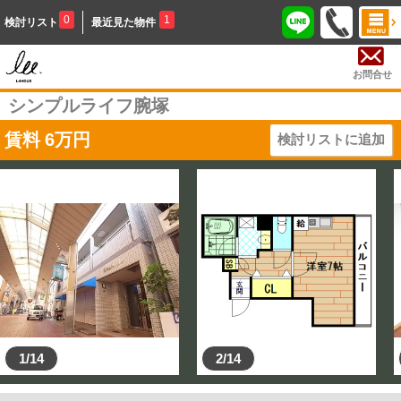
0
1
検討リスト
最近見た物件
お問合せ
シンプルライフ腕塚
賃料
6
万円
検討リストに追加
1/14
2/14