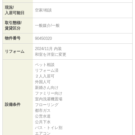
現況/
空家/相談
入居可能日
取引態様/
一般媒介/一般
賃貸区分
物件番号
90450320
2024/11月 内装
リフォーム
和室を洋室に変更
ペット相談
リフォーム済
２人入居可
外国人可
新婚さん向け
ファミリー向け
室内洗濯機置場
設備条件
フローリング
都市ガス
公営水道
公共下水
バス・トイレ別
エアコン