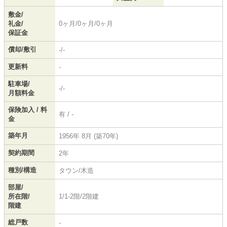
敷金/
礼金/
0ヶ月/0ヶ月/0ヶ月
保証金
償却/敷引
-/-
更新料
-
駐車場/
-/-
月額料金
保険加入 / 料
有 / -
金
築年月
1956年 8月 (築70年)
契約期間
2年
種別/構造
タウン/木造
部屋/
所在階/
1/1-2階/2階建
階建
総戸数
-