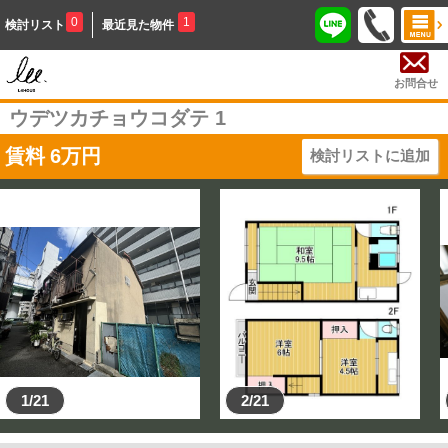
0
1
検討リスト
最近見た物件
お問合せ
ウデツカチョウコダテ 1
賃料
6
万円
検討リストに追加
1/21
2/21