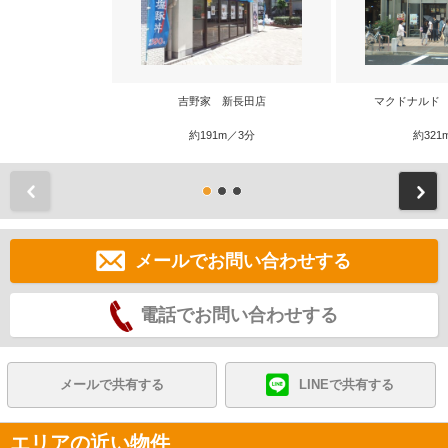
吉野家 新長田店
マクドナルド
約191m／3分
約321
前
メールでお問い合わせする
電話でお問い合わせする
メールで共有する
LINEで共有する
エリアの近い物件