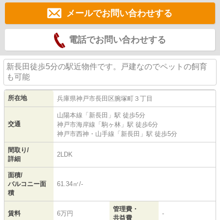
メールでお問い合わせする
電話でお問い合わせする
新長田徒歩5分の駅近物件です。戸建なのでペットの飼育
も可能
所在地
兵庫県
神戸市長田区
腕塚町
３丁目
山陽本線
「
新長田
」駅 徒歩5分
交通
神戸市海岸線
「
駒ヶ林
」駅 徒歩6分
神戸市西神・山手線
「
新長田
」駅 徒歩5分
間取り/
2LDK
詳細
面積/
バルコニー面
61.34㎡/-
積
管理費・
賃料
6万円
-
共益費