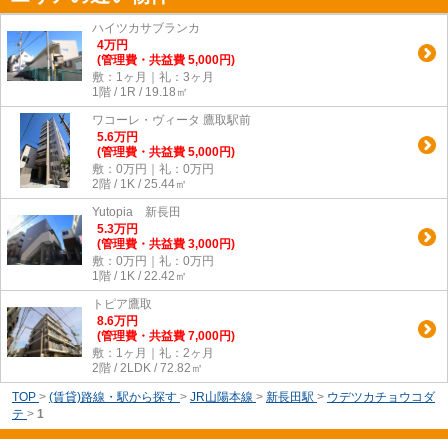
ハイツカサブランカ
4
万
円
(管理費・共益費 5,000円)
敷：1ヶ月｜礼：3ヶ月
1階 / 1R / 19.18㎡
ワコーレ・ヴィータ 鷹取駅前
5.6
万
円
(管理費・共益費 5,000円)
敷：0万円｜礼：0万円
2階 / 1K / 25.44㎡
Yutopia 新長田
5.3
万
円
(管理費・共益費 3,000円)
敷：0万円｜礼：0万円
1階 / 1K / 22.42㎡
トピア鷹取
8.6
万
円
(管理費・共益費 7,000円)
敷：1ヶ月｜礼：2ヶ月
2階 / 2LDK / 72.82㎡
TOP
>
(賃貸)路線・駅から探す
>
JR山陽本線
>
新長田駅
>
ウデツカチョウコダ
テ
>
1