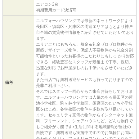
エアコン2台
初期費用カード決済可
エルフォーハウジングでは最新のネットワークにより
長田区・須磨区・兵庫区の周辺エリアはもとより神戸
市全域の賃貸物件情報をご紹介させていただ いており
ます。
エリアごとはもちろん、敷金＆礼金ゼロゼロ物件から
新築デザイナーズ物件、保証人不要物件から礼金分割
可能物件といったお客様のこだわりにもしっ かり対応
できる、経験豊富なスタッフが最後まで丁寧、親切、
迅速な対応でお部屋探しのお手伝いをさせていただき
ます。
また当店では無料送迎サービスも行っておりますので
備考
是非ご利用下さい。
それではスタッフ一同心からご来店お待ちしておりま
す。エルフォーハウジングでは人気のある長田区の蓮
池小学校区、駒ヶ林小学校区、須磨区のだいち小学校
区をはじめ、各学校区の物件を多数お取り扱いしてい
ます。セキュリティ完備の物件からインターネット無
料、フリーレント、シェアハウスなど、どんな物件で
もご紹介が可能です♪生活に関する地域情報が当社の
自慢です！無料送迎も実施中ですのでお気軽にお問い
合わせください。ファミリーマンションのことならエ