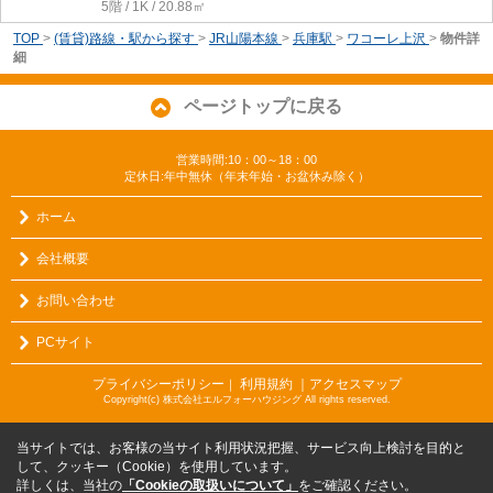
5階 / 1K / 20.88㎡
TOP
>
(賃貸)路線・駅から探す
>
JR山陽本線
>
兵庫駅
>
ワコーレ上沢
>
物件詳
細
ページトップに戻る
営業時間:10：00～18：00
定休日:年中無休（年末年始・お盆休み除く）
ホーム
会社概要
お問い合わせ
PCサイト
プライバシーポリシー
利用規約
｜アクセスマップ
｜
Copyright(c) 株式会社エルフォーハウジング All rights reserved.
当サイトでは、お客様の当サイト利用状況把握、サービス向上検討を目的と
して、クッキー（Cookie）を使用しています。
詳しくは、当社の
「Cookieの取扱いについて」
をご確認ください。