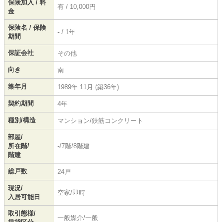
保険加入 / 料
有 / 10,000円
金
保険名 / 保険
- / 1年
期間
保証会社
その他
向き
南
築年月
1989年 11月 (築36年)
契約期間
4年
種別/構造
マンション/鉄筋コンクリート
部屋/
所在階/
-/7階/8階建
階建
総戸数
24戸
現況/
空家/即時
入居可能日
取引態様/
一般媒介/一般