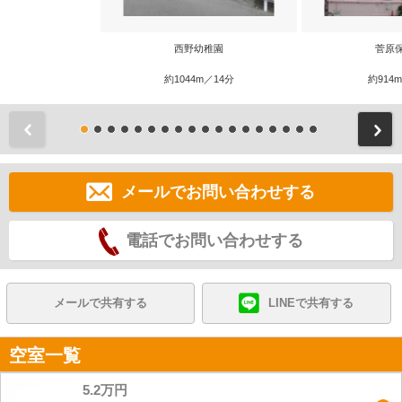
西野幼稚園
菅原
約1044m／14分
約914
前
メールでお問い合わせする
電話でお問い合わせする
メールで共有する
LINEで共有する
空室一覧
5.2万円