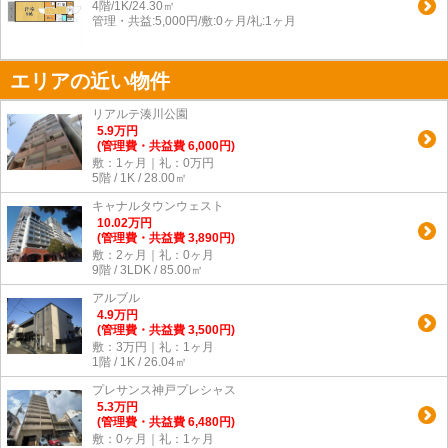
4階/1K/24.30㎡
管理・共益:5,000円/敷:0ヶ月/礼:1ヶ月
エリアの近い物件
リアルテ湊川公園
5.9
万
円
(管理費・共益費 6,000円)
敷：1ヶ月｜礼：0万円
5階 / 1K / 28.00㎡
キャナルタウンウェスト
10.02
万
円
(管理費・共益費 3,890円)
敷：2ヶ月｜礼：0ヶ月
9階 / 3LDK / 85.00㎡
アルブル
4.9
万
円
(管理費・共益費 3,500円)
敷：3万円｜礼：1ヶ月
1階 / 1K / 26.04㎡
プレサンス神戸プレシャス
5.3
万
円
(管理費・共益費 6,480円)
敷：0ヶ月｜礼：1ヶ月