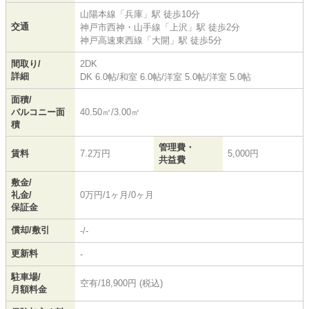
山陽本線
「
兵庫
」駅 徒歩10分
交通
神戸市西神・山手線
「
上沢
」駅 徒歩2分
神戸高速東西線
「
大開
」駅 徒歩5分
間取り/
2DK
詳細
DK 6.0帖
/
和室 6.0帖
/
洋室 5.0帖
/
洋室 5.0帖
面積/
バルコニー面
40.50㎡/3.00㎡
積
管理費・
賃料
7.2万円
5,000円
共益費
敷金/
礼金/
0万円/1ヶ月/0ヶ月
保証金
償却/敷引
-/-
更新料
-
駐車場/
空有/18,900円 (税込)
月額料金