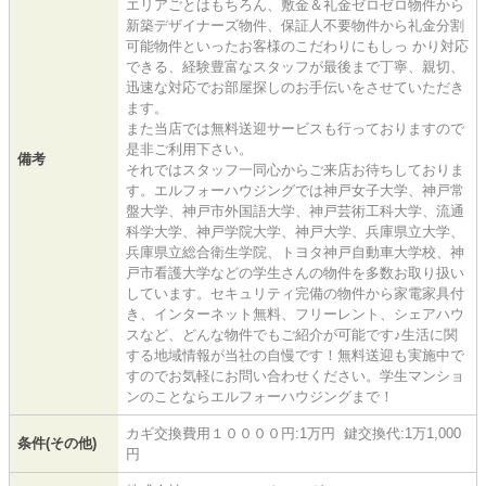
エリアごとはもちろん、敷金＆礼金ゼロゼロ物件から
新築デザイナーズ物件、保証人不要物件から礼金分割
可能物件といったお客様のこだわりにもしっ かり対応
できる、経験豊富なスタッフが最後まで丁寧、親切、
迅速な対応でお部屋探しのお手伝いをさせていただき
ます。
また当店では無料送迎サービスも行っておりますので
是非ご利用下さい。
備考
それではスタッフ一同心からご来店お待ちしておりま
す。エルフォーハウジングでは神戸女子大学、神戸常
盤大学、神戸市外国語大学、神戸芸術工科大学、流通
科学大学、神戸学院大学、神戸大学、兵庫県立大学、
兵庫県立総合衛生学院、トヨタ神戸自動車大学校、神
戸市看護大学などの学生さんの物件を多数お取り扱い
しています。セキュリティ完備の物件から家電家具付
き、インターネット無料、フリーレント、シェアハウ
スなど、どんな物件でもご紹介が可能です♪生活に関
する地域情報が当社の自慢です！無料送迎も実施中で
すのでお気軽にお問い合わせください。学生マンショ
ンのことならエルフォーハウジングまで！
カギ交換費用１００００円:1万円 鍵交換代:1万1,000
条件(その他)
円