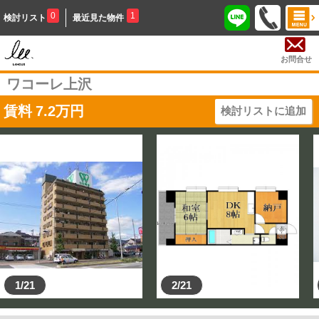
0
1
検討リスト
最近見た物件
お問合せ
ワコーレ上沢
賃料
7.2
万円
検討リストに追加
1/21
2/21