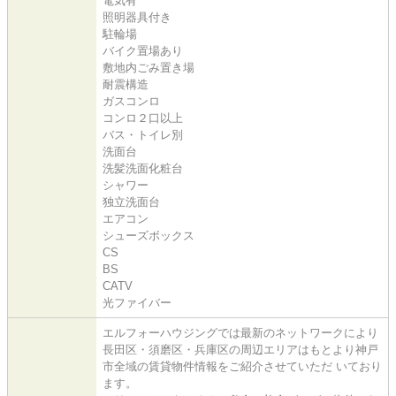
電気有
照明器具付き
駐輪場
バイク置場あり
敷地内ごみ置き場
耐震構造
ガスコンロ
コンロ２口以上
バス・トイレ別
洗面台
洗髪洗面化粧台
シャワー
独立洗面台
エアコン
シューズボックス
CS
BS
CATV
光ファイバー
エルフォーハウジングでは最新のネットワークにより
長田区・須磨区・兵庫区の周辺エリアはもとより神戸
市全域の賃貸物件情報をご紹介させていただ いており
ます。